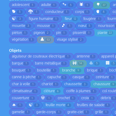
🐾
🕷️
🌳
adolescent
adulte
a
1
1
5
1
37
🐕
🐉
🫀
conducteur
corps
co
5
1
1
1
8
🍃
figure humaine
fleur
fougère
fourm
3
1
12
1
🎵
mouette
mousse
nœul
nourisson
3
1
1
5
piéton
pigeon
pin
pissenlit
plante
1
2
1
1
22
👤
végétation
visage stylisé
1
53
2
Objets
aiguiseur de couteaux électrique
antenne
appareil
1
1
🚧
⛵
🏢
barque
barre métallique
1
1
14
5
5
bouquet
bouteille
branche
brique
bûc
1
1
9
1
canne à pêche
capuche
casque
ceinture
1
1
1
1
char à voile
chariot
chaussette
chaussure
1
1
3
9
climatisateur
clôture
coiffe à plumes
col roul
1
6
1
💀
couverture
crochet
croix
débris
1
1
1
1
1
🔥
🍃
feuille morte
feuilles de salade
1
3
4
1
gamelle
garde-corps
gratte-ciel
grille
1
1
1
1