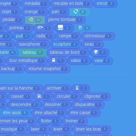
ongée
médaille
meuble en bois
miroir
1
1
1
3
📋
objet
orange
pain
1
1
1
8
🎨
pédale
pierre tombale
1
14
1
🐟
🌉
🚪
poireau
1
1
2
5
le
pull
radis
rampe
rétroviseur
2
3
1
1
1
ère
saxophone
sculpture
seau
1
1
3
1
🌍
table
tableau
tableau de bord
4
11
1
2
🚆
tour métallique
valise
vase
1
1
2
3
 backup
volume snapshot
1
1
⏳
main sur la hanche
archiver
1
1
2
🎤
casser
circuler
clignoter
2
1
1
1
1
descendre
dessiner
disparaître
2
2
1
1
être assis
être attaché
être cassé
8
1
1
fermer les yeux
flotter
freiner
1
3
1
a musique
laver
lever
lever les bras
1
1
1
1