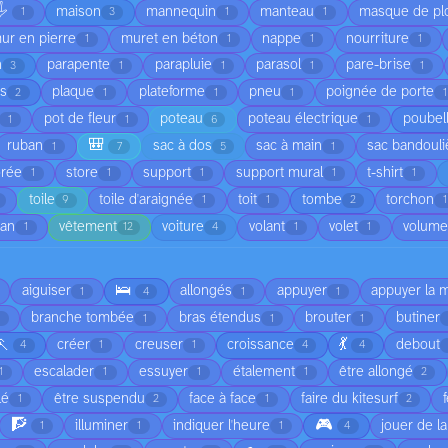
️
maison
mannequin
manteau
masque de pl
1
3
1
1
ur en pierre
muret en béton
nappe
nourriture
1
1
1
1
n
parapente
parapluie
parasol
pare-brise
3
1
1
1
1
is
plaque
plateforme
pneu
poignée de porte
2
1
1
1
1
pot de fleur
poteau
poteau électrique
poubel
1
1
6
1
🎒
ruban
sac à dos
sac à main
sac bandouli
1
7
5
1
orée
store
support
support mural
t-shirt
1
1
1
1
1
toile
toile d'araignée
toit
tombe
torchon
9
1
1
2
1
ean
vêtement
voiture
volant
volet
volume
1
12
4
1
1
🛌
aiguiser
allongés
appuyer
appuyer la 
1
4
1
1
branche tombée
bras étendus
brouter
butiner
1
1
1
🏃
💃
créer
creuser
croissance
debout
4
1
1
4
4
escalader
essuyer
étalement
être allongé
1
1
1
1
2
lé
être suspendu
face à face
faire du kitesurf
1
2
1
2
🧗
🎮
illuminer
indiquer l'heure
jouer de l
1
1
1
4