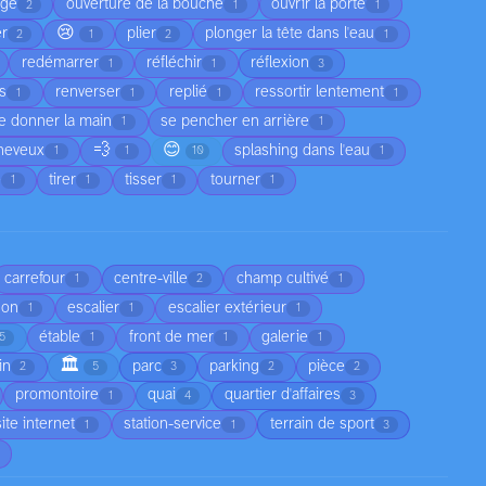
age
ouverture de la bouche
ouvrir la porte
2
1
1
😢
er
plier
plonger la tête dans l'eau
2
1
2
1
redémarrer
réfléchir
réflexion
1
1
3
as
renverser
replié
ressortir lentement
1
1
1
1
e donner la main
se pencher en arrière
1
1
💨
😊
cheveux
splashing dans l'eau
1
1
10
1
e
tirer
tisser
tourner
1
1
1
1
carrefour
centre-ville
champ cultivé
1
2
1
son
escalier
escalier extérieur
1
1
1
étable
front de mer
galerie
5
1
1
1
🏛️
in
parc
parking
pièce
2
5
3
2
2
promontoire
quai
quartier d'affaires
1
4
3
site internet
station-service
terrain de sport
1
1
3