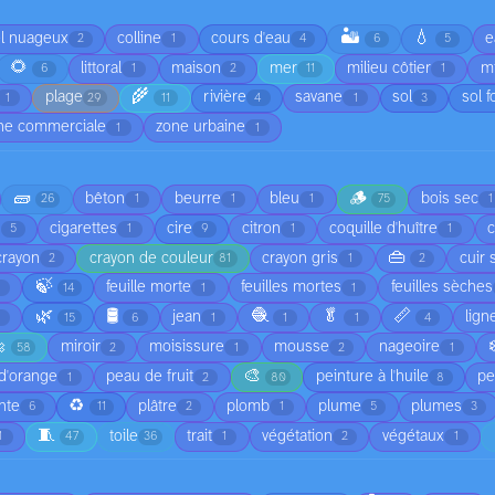
🏜️
💧
el nuageux
colline
cours d'eau
e
2
1
4
6
5
🌻
littoral
maison
mer
milieu côtier
mi
6
1
2
11
1
🌾
plage
rivière
savane
sol
sol f
1
29
11
4
1
3
ne commerciale
zone urbaine
1
1
🧱
🪵
bêton
beurre
bleu
bois sec
26
1
1
1
75
1
cigarettes
cire
citron
coquille d'huître
5
1
9
1
1
👜
crayon
crayon de couleur
crayon gris
cuir 
2
81
1
2
🍃
feuille morte
feuilles mortes
feuilles sèches
1
14
1
1
🌿
🛢️
🧶
🥬
📏
jean
lign
1
15
6
1
1
1
4

miroir
moisissure
mousse
nageoire
58
2
1
2
1
🎨
d'orange
peau de fruit
peinture à l'huile
pe
1
2
80
8
♻️
nte
plâtre
plomb
plume
plumes
6
11
2
1
5
3
🧵
toile
trait
végétation
végétaux
1
47
36
1
2
1