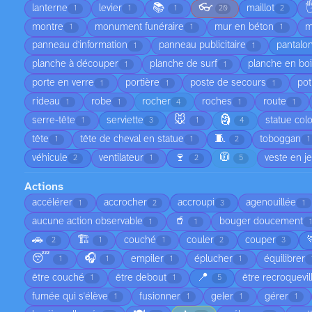
📚
👓

lanterne
levier
maillot
1
1
1
20
2
montre
monument funéraire
mur en béton
m
1
1
1
panneau d'information
panneau publicitaire
pantalo
1
1
planche à découper
planche de surf
planche en bo
1
1
porte en verre
portière
poste de secours
pot
1
1
1
rideau
robe
rocher
roches
route
1
1
4
1
1
🐭
🗿
serre-tête
serviette
statue col
1
3
1
4
🧵
tête
tête de cheval en statue
toboggan
1
1
2
1
🍷
🧥
véhicule
ventilateur
veste en j
2
1
2
5
Actions
accélérer
accrocher
accroupi
agenouillée
1
2
3
1
🥤
aucune action observable
bouger doucement
1
1
1
🚗
🏗️
couché
couler
couper
2
1
1
2
3
😴
🎧
empiler
éplucher
équilibrer
1
1
1
1
📍
être couché
être debout
être recroquevil
1
1
5
fumée qui s'élève
fusionner
geler
gérer
1
1
1
1