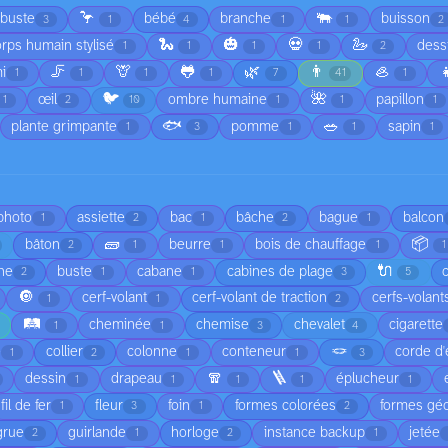
🦩
🐃
rbuste
bébé
branche
buisson
3
1
4
1
1
2
🐍
🎃
💀
🦢
rps humain stylisé
dess
1
1
1
1
2
🦵
🦒
🐸
🌿
👨
🦪

i
1
1
1
1
7
41
1
🐦
🌺
œil
ombre humaine
papillon
1
2
10
1
1
1
🐟
🥗
plante grimpante
pomme
sapin
1
3
1
1
1
 photo
assiette
bac
bâche
bague
balcon
1
2
1
2
1
🧱
📦
bâton
beurre
bois de chauffage
2
1
1
1
1
🔌
he
buste
cabane
cabines de plage
2
1
1
3
5
🔘
cerf-volant
cerf-volant de traction
cerfs-volant
1
1
2
🛤️
cheminée
chemise
chevalet
cigarette
1
1
3
4
🪢
é
collier
colonne
conteneur
corde d'
1
2
1
1
3
🧣
🪜
dessin
drapeau
éplucheur
1
1
1
1
1
fil de fer
fleur
foin
formes colorées
formes gé
1
3
1
2
grue
guirlande
horloge
instance backup
jetée
2
1
2
1