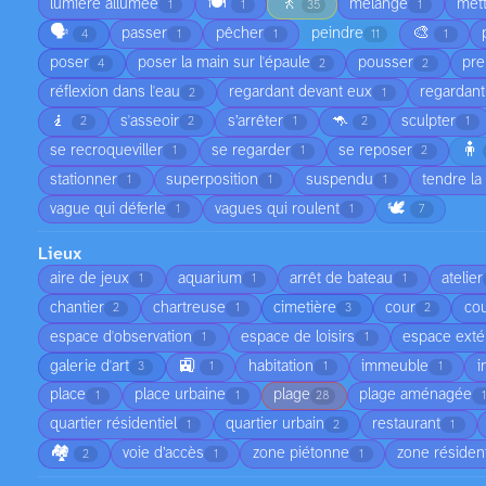
🍽️
🚶
lumière allumée
mélange
met
1
1
35
1
🗣️
🎨
passer
pêcher
peindre
4
1
1
11
1
poser
poser la main sur l'épaule
pousser
pre
4
2
2
réflexion dans l'eau
regardant devant eux
regardant
2
1
🧎
🦘
s'asseoir
s’arrêter
sculpter
2
2
1
2
1
🧍
se recroqueviller
se regarder
se reposer
1
1
2
stationner
superposition
suspendu
tendre la
1
1
1
🕊️
vague qui déferle
vagues qui roulent
1
1
7
Lieux
aire de jeux
aquarium
arrêt de bateau
atelier
1
1
1
chantier
chartreuse
cimetière
cour
cou
2
1
3
2
espace d'observation
espace de loisirs
espace exté
1
1
🚉
galerie d'art
habitation
immeuble
i
3
1
1
1
place
place urbaine
plage
plage aménagée
1
1
28
quartier résidentiel
quartier urbain
restaurant
1
2
1
🏘️
voie d’accès
zone piétonne
zone résident
2
1
1