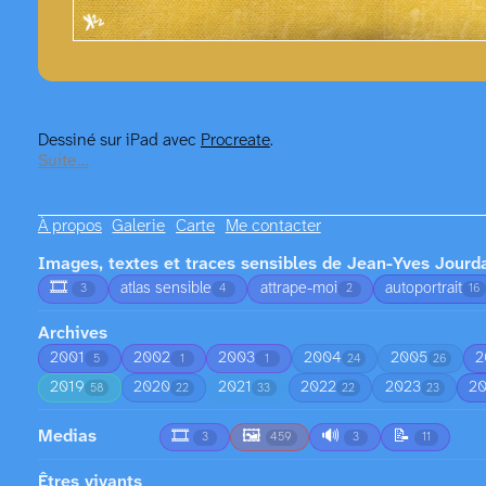
Dessiné sur iPad avec
Procreate
.
Suite…
À propos
Galerie
Carte
Me contacter
Images, textes et traces sensibles de Jean-Yves Jourd
🎞️
atlas sensible
attrape-moi
autoportrait
3
4
2
16
Archives
2001
2002
2003
2004
2005
2
5
1
1
24
26
2019
2020
2021
2022
2023
2
58
22
33
22
23
Medias
🎞️
🖼️
🔊
📝
3
459
3
11
Êtres vivants