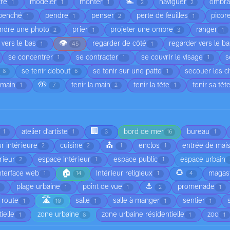
🏊
tre
modeler
monter
naviguer
ombr
1
1
1
2
2
penché
pendre
penser
perte de feuilles
picor
1
1
2
1
ndre une photo
prier
projeter une ombre
ranger
2
1
3
1
👁️
 vers le bas
regarder de côté
regarder vers le b
1
45
1
se concentrer
se contracter
se couvrir le visage
s
1
1
1
se tenir debout
se tenir sur une patte
secouer les 
8
6
1
🤲
 main
tenir la main
tenir la tête
tenir sa têt
1
7
2
1
🏢
atelier d'artiste
bord de mer
bureau
1
1
3
16
1
⛪
r intérieure
cuisine
enclos
entrée de mai
2
2
1
1
rieur
espace intérieur
espace public
espace urbain
2
1
1
🏠
🌻
nterface web
intérieur religieux
magas
1
14
1
4
⚓
plage urbaine
point de vue
promenade
1
1
1
2
1
🛣️
route
salle
salle à manger
sentier
1
10
1
1
1
ielle
zone urbaine
zone urbaine résidentielle
zoo
1
8
1
1