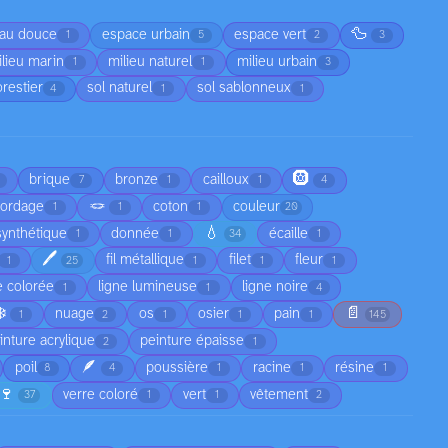
🦆
au douce
espace urbain
espace vert
1
5
2
3
lieu marin
milieu naturel
milieu urbain
1
1
3
orestier
sol naturel
sol sablonneux
4
1
1
🛞
brique
bronze
cailloux
7
1
1
4
🪢
cordage
coton
couleur
1
1
1
20
💧
synthétique
donnée
écaille
1
1
34
1
🖊️
fil métallique
filet
fleur
1
25
1
1
1
e colorée
ligne lumineuse
ligne noire
1
1
4
❄️
📄
nuage
os
osier
pain
1
2
1
1
1
145
inture acrylique
peinture épaisse
2
1
🪶
poil
poussière
racine
résine
8
4
1
1
1
🍷
verre coloré
vert
vêtement
37
1
1
2