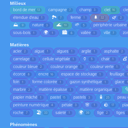
Milieux
bord de mer
campagne
champ
ciel
ci
13
7
3
16
🏞️
🌲
🌿
étendue d'eau
ferme
1
7
1
32
2
⛰️
🌊
🌱
nature
périphérie urbaine
9
3
19
5
🌍
🏙️
sous-bois
vallée
ville
zo
1
1
6
1
7
Matières
acier
algue
algues
argile
asphalte
2
1
1
1
2
🏺
💇
carrelage
cellule végétale
chair
1
1
5
1
couleur bleue
couleur orange
couleur verte
2
1
1
écorce
encre
espace de stockage
feuillage
8
16
1
foin
forme colorée
gazon synthétique
glace
1
1
1

marbre
matière épaisse
matière organique
2
1
1
🧴
papier mâché
pastel
pastels
peau 
1
15
3
25
🌸
🪨
peinture numérique
pétale
pla
4
3
1
17
🏖️
🌍
roche
saleté
tige
tiges
7
33
1
30
2
Phénomènes