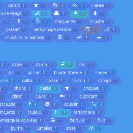
🍄
🐱
🐴
canard
chèvre
1
1
1
5
1
👶
👻
👩
👵
in de visage
1
18
1
27
1

🥬
🖐️
marguerite
mouche
1
1
5
1
1
🧑
🦶
passant
personnage dessiné
1
1
61
1
🐭
👼
🦔
sculpture humanoïde
1
1
1
2
🪑
balise
ballon
baril
2
1
1
9
1
bol
bonnet
boucle d'oreille
bouée
1
2
2
3
cadre
caillou
caisse
camion
canapé
3
2
1
2
1
🍄
s
chaîne
chaise
chapeau
1
1
6
1
3
🔑
citron
clavier
clignotant
1
1
1
1
1
🕴️
🎃
🔪
escalade
coussin
1
4
1
2
4
🪟
étiquette
fauteuil
ferronnerie
1
1
7
1
🔵
ométriques colorées
fourrure
fruit
1
1
1
1
💡
journal
jumelles
laisse
1
1
1
1
5