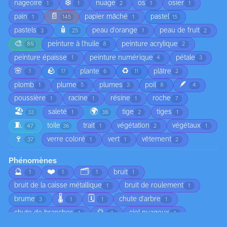
❄️
nageoire
nuage
os
osier
1
1
2
1
1
📄
pain
papier mâché
pastel
1
145
1
15
🧴
pastels
peau d'orange
peau de fruit
3
25
1
2
🎨
peinture à l'huile
peinture acrylique
80
8
2
peinture épaisse
peinture numérique
pétale
1
4
3
🌸
🪨
♻️
plante
plâtre
1
17
6
11
2
🪶
plomb
plume
plumes
poil
1
5
3
8
4
poussière
racine
résine
roche
1
1
1
7
🏖️
🌍
saleté
tige
tiges
33
1
30
2
1
🧵
toile
trait
végétation
végétaux
47
36
1
2
1
🍷
verre coloré
vert
vêtement
37
1
1
2
Phénomènes
🔮
❤️
🗂️
bruit
1
1
1
1
bruit de la caisse métallique
bruit de roulement
1
1
🌡️
🗓️
brume
chute d'arbre
3
1
1
1
🌅
chute de branches
ciel nuageux
1
1
1
😠
circulation
coucher de soleil
1
1
1