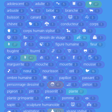
🐾
🕷️
🌳
adolescent
adulte
1
1
5
1
37
🦩
🐃
arbuste
bébé
branche
3
1
4
1
1
🍄
🐱
🐴
buisson
canard
2
1
1
1
5
🐕
🐉
chèvre
conducteur
corps
1
5
1
1
1
🫀
🐍
🎃
corps humain stylisé
8
1
1
1
💀
🦢
👶
👻
dessin de visage
1
2
1
18
1
👩
👵
🍃
figure humaine
fleur
27
1
3
1
12
🦵
🦒
🐸
fougère
fourmi
1
1
1
1
1
🌿
👨
🦪
👧
🥬
🖐️
7
41
1
1
1
5
marguerite
mouche
mouette
mousse
1
1
3
1
🎵
🐦
nœul
nourisson
œil
1
5
1
2
10
🌺
ombre humaine
papillon
passant
1
1
1
1
🧑
🦶
personnage dessiné
piéton
1
61
1
1
pigeon
pin
pissenlit
plante
2
1
1
22
🐟
🥗
plante grimpante
pomme
1
3
1
1
🐭
👼
sapin
sculpture humanoïde
1
1
1
1
🦔
👤
végétation
visage stylisé
2
1
53
2