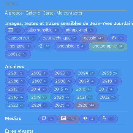
Suite…
À propos
Galerie
Carte
Me contacter
Images, textes et traces sensibles de Jean-Yves Jourdain
🎞️
atlas sensible
attrape-moi
3
4
2
✍️
autoportrait
c'est technique
dessin
16
2
247
3
🎨
montage
phothistoire
photographie
3
39
4
176
poésie
5
Archives
2001
2002
2003
2004
2005
5
1
1
24
26
2006
2007
2008
2009
2010
5
12
5
4
2
2013
2014
2015
2016
2017
2
2
15
33
14
2018
2019
2020
2021
2022
14
58
22
33
22
2023
2024
2025
2026
23
8
6
144
Medias
🎞️
🖼️
🔊
📝
3
459
3
11
Êtres vivants