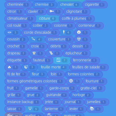
cheminée
chemise
chevalet
cigarette
1
3
4
1
🔑
citron
clavier
clignotant
1
1
1
1
climatisateur
clôture
coiffe à plumes
1
6
1
col roulé
collier
colonne
conteneur
1
2
1
1
🪢
🕴️
🎃
corde d'escalade
3
1
4
1
🔪
💀
coussin
couverture
2
4
1
1
crochet
croix
débris
dessin
1
1
1
1
🧣
🪜
drapeau
éplucheur
1
1
1
1
🪟
étiquette
fauteuil
ferronnerie
1
1
7
1
🔥
🍃
feuille morte
feuilles de salade
1
3
4
1
fil de fer
fleur
foin
formes colorées
1
3
1
2
🔵
formes géométriques colorées
fourrure
1
1
1
fruit
gamelle
garde-corps
gratte-ciel
1
1
1
1
grille
grue
guirlande
horloge
1
2
1
2
instance backup
jetée
journal
jumelles
1
1
1
1
💡
📚
laisse
lanterne
levier
1
5
1
1
1
👓
🖐️