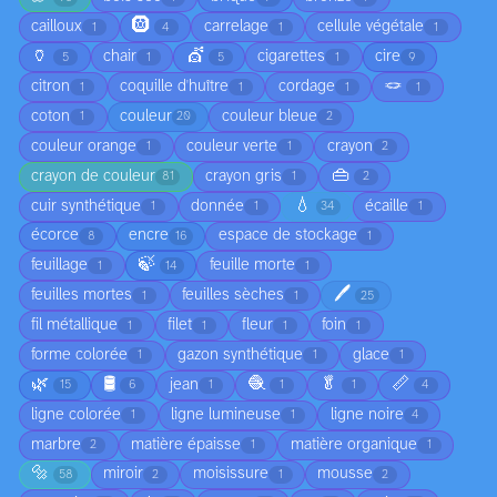
🛞
cailloux
carrelage
cellule végétale
1
4
1
1
🏺
💇
chair
cigarettes
cire
5
1
5
1
9
🪢
citron
coquille d'huître
cordage
1
1
1
1
coton
couleur
couleur bleue
1
20
2
couleur orange
couleur verte
crayon
1
1
2
👜
crayon de couleur
crayon gris
81
1
2
💧
cuir synthétique
donnée
écaille
1
1
34
1
écorce
encre
espace de stockage
8
16
1
🍃
feuillage
feuille morte
1
14
1
🖊️
feuilles mortes
feuilles sèches
1
1
25
fil métallique
filet
fleur
foin
1
1
1
1
forme colorée
gazon synthétique
glace
1
1
1
🌿
🛢️
🧶
🥬
📏
jean
15
6
1
1
1
4
ligne colorée
ligne lumineuse
ligne noire
1
1
4
marbre
matière épaisse
matière organique
2
1
1
🔩
miroir
moisissure
mousse
58
2
1
2