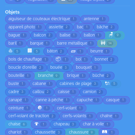
Objets
aiguiseur de couteaux électrique
antenne
1
1
appareil photo
assiette
bac
bâche
1
2
1
2
🪑
bague
balcon
balise
ballon
1
2
1
1
9
🚧
baril
barque
barre métallique
1
1
1
14
⛵
🏢
🧱
bâton
beurre
5
5
2
1
1
📦
bois de chauffage
bol
bonnet
1
1
1
2
boucle d'oreille
bouée
bouquet
2
3
1
bouteille
branche
brique
bûche
1
9
1
2
🔌
buste
cabane
cabines de plage
1
1
3
5
cadre
caillou
caisse
camion
3
2
1
2
canapé
canne à pêche
capuche
casque
1
1
1
1
🔘
ceinture
cerf-volant
1
1
1
cerf-volant de traction
cerfs-volants
chaîne
2
1
1
🍄
chaise
chapeau
char à voile
6
1
3
1
🛤️
chariot
chaussette
chaussure
1
3
9
1