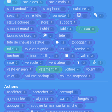
🎒
sac à dos
sac à main
7
5
1
sac bandoulière
saxophone
sculpture
1
1
3
🐭
🗿
seau
serre-tête
serviette
1
1
3
1
4
statue colorée
store
support
1
1
1
support mural
t-shirt
table
tableau
1
1
4
11
🌍
tableau de bord
tête
1
2
1
🧵
tête de cheval en statue
toboggan
1
2
1
toile
toile d'araignée
toit
tombe
9
1
1
2
🚆
torchon
tour métallique
valise
1
1
1
2
🍷
🧥
vase
véhicule
ventilateur
3
2
1
2
5
veste en jean
vêtement
voiture
volant
1
12
4
1
volet
volume backup
volume snapshot
1
1
1
Actions
accélérer
accrocher
accroupi
1
2
3
🛌
agenouillée
aiguiser
allongés
1
1
4
1
appuyer
appuyer la main sur la hanche
1
1