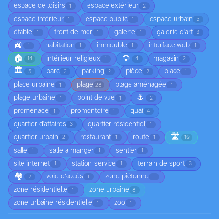
espace de loisirs
espace extérieur
1
2
espace intérieur
espace public
espace urbain
1
1
5
étable
front de mer
galerie
galerie d'art
1
1
1
3
🚉
habitation
immeuble
interface web
1
1
1
1
🏠
🌻
intérieur religieux
magasin
14
1
4
2
🏛️
parc
parking
pièce
place
5
3
2
2
1
place urbaine
plage
plage aménagée
1
28
1
⚓
plage urbaine
point de vue
1
1
2
promenade
promontoire
quai
1
1
4
quartier d'affaires
quartier résidentiel
3
1
🛣️
quartier urbain
restaurant
route
2
1
1
10
salle
salle à manger
sentier
1
1
1
site internet
station-service
terrain de sport
1
1
3
🏘️
voie d’accès
zone piétonne
2
1
1
zone résidentielle
zone urbaine
1
8
zone urbaine résidentielle
zoo
1
1