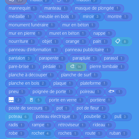
maillot
maison
20
2
1
3
mannequin
manteau
masque de plongée
1
1
1
médaille
meuble en bois
miroir
montre
1
1
3
1
monument funéraire
mur en béton
1
1
mur en pierre
muret en béton
nappe
1
1
1
📋
nourriture
objet
orange
pain
1
1
1
1
8
panneau d'information
panneau publicitaire
1
1
pantalon
parapente
parapluie
parasol
3
1
1
1
🎨
pare-brise
pédale
pierre tombale
1
1
14
1
planche à découper
planche de surf
1
1
planche en bois
plaque
plateforme
2
1
1
🐟
pneu
poignée de porte
poireau
1
1
1
1
🌉
🚪
porte en verre
portière
2
5
1
1
poste de secours
pot
pot de fleur
1
1
1
poteau
poteau électrique
poubelle
pull
6
1
2
3
radis
rampe
rétroviseur
rideau
1
1
1
1
robe
rocher
roches
route
ruban
1
4
1
1
1