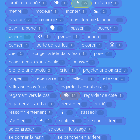
🍽️
🚶
lumière allumée
mélange
1
1
35
1
🏊
mettre
modeler
monter
1
1
1
2
naviguer
ombrage
ouverture de la bouche
2
2
1
🗣️
ouvrir la porte
passer
pêcher
1
4
1
1
🎨
peindre
penché
pendre
11
1
1
1
😢
penser
perte de feuilles
picorer
2
1
2
1
plier
plonger la tête dans l'eau
poser
2
1
4
poser la main sur l'épaule
pousser
2
2
prendre une photo
prier
projeter une ombre
2
1
3
ranger
redémarrer
réfléchir
réflexion
1
1
1
3
réflexion dans l'eau
regardant devant eux
2
1
👁️
regardant vers le bas
regarder de côté
1
45
1
regarder vers le bas
renverser
replié
1
1
1
🧎
ressortir lentement
s'asseoir
1
2
2
🦘
s’arrêter
sculpter
se concentrer
1
2
1
1
se contracter
se couvrir le visage
1
1
se donner la main
se pencher en arrière
1
1