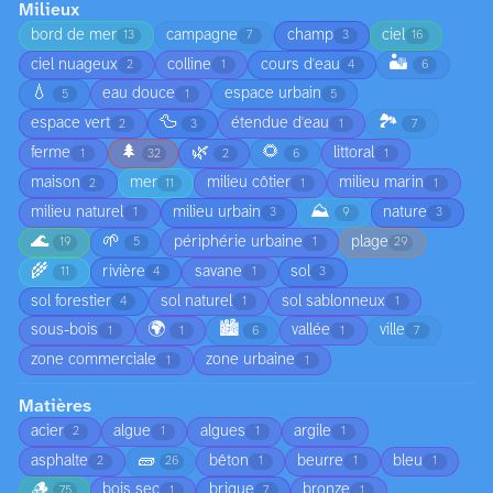
Milieux
bord de mer
campagne
champ
ciel
13
7
3
16
🏜️
ciel nuageux
colline
cours d'eau
2
1
4
6
💧
eau douce
espace urbain
5
1
5
🦆
🏞️
espace vert
étendue d'eau
2
3
1
7
🌲
🌿
🌻
ferme
littoral
1
32
2
6
1
maison
mer
milieu côtier
milieu marin
2
11
1
1
⛰️
milieu naturel
milieu urbain
nature
1
3
9
3
🌊
🌱
périphérie urbaine
plage
19
5
1
29
🌾
rivière
savane
sol
11
4
1
3
sol forestier
sol naturel
sol sablonneux
4
1
1
🌍
🏙️
sous-bois
vallée
ville
1
1
6
1
7
zone commerciale
zone urbaine
1
1
Matières
acier
algue
algues
argile
2
1
1
1
🧱
asphalte
bêton
beurre
bleu
2
26
1
1
1
🪵
bois sec
brique
bronze
75
1
7
1