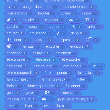
⏳
archiver
aucune action observable
1
2
1
🥤
bouger doucement
branche tombée
1
1
1
bras étendus
brouter
butiner
casser
1
1
2
1
🎤
🚗
🏗️
circuler
clignoter
1
1
1
2
1
🏃
couché
couler
couper
créer
1
2
3
4
1
💃
creuser
croissance
debout
1
4
4
2
😴
descendre
dessiner
disparaître
2
1
1
1
🎧
empiler
éplucher
équilibrer
1
1
1
1
escalader
essuyer
étalement
1
1
1
être allongé
être assis
être attaché
2
8
1
📍
être cassé
être couché
être debout
1
1
1
5
être recroquevillé
être suspendu
face à face
1
2
1
faire du kitesurf
fermer les yeux
flotter
2
1
3
freiner
fumée qui s'élève
fusionner
1
1
1
🧗
geler
gérer
illuminer
1
1
1
1
🎮
indiquer l'heure
jouer de la musique
1
4
1
laver
lever
lever les bras
1
1
1