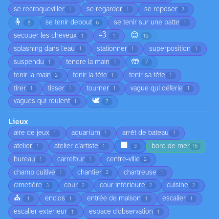
se recroqueviller
se regarder
se reposer
1
1
2
🧍
se tenir debout
se tenir sur une patte
8
6
1
💨
😊
secouer les cheveux
1
1
10
splashing dans l'eau
stationner
superposition
1
1
1
🤲
suspendu
tendre la main
1
1
7
tenir la main
tenir la tête
tenir sa tête
2
1
1
tirer
tisser
tourner
vague qui déferle
1
1
1
1
🕊️
vagues qui roulent
1
7
Lieux
aire de jeux
aquarium
arrêt de bateau
1
1
1
🏢
atelier
atelier d'artiste
bord de mer
1
1
3
16
bureau
carrefour
centre-ville
1
1
2
champ cultivé
chantier
chartreuse
1
2
1
cimetière
cour
cour intérieure
cuisine
3
2
2
2
⛪
enclos
entrée de maison
escalier
1
1
1
1
escalier extérieur
espace d'observation
1
1