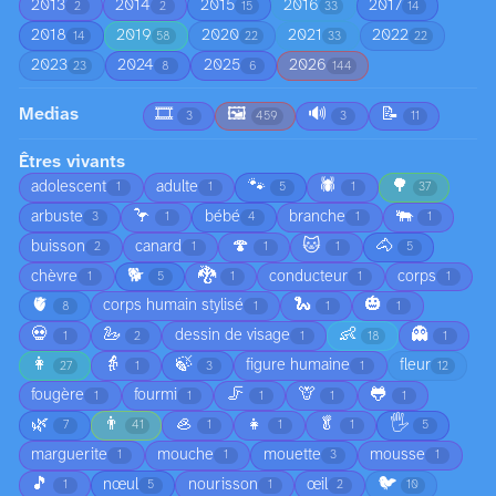
2013
2014
2015
2016
2017
2
2
15
33
14
2018
2019
2020
2021
2022
14
58
22
33
22
2023
2024
2025
2026
23
8
6
144
Medias
🎞️
🖼️
🔊
📝
3
459
3
11
Êtres vivants
🐾
🕷️
🌳
adolescent
adulte
1
1
5
1
37
🦩
🐃
arbuste
bébé
branche
3
1
4
1
1
🍄
🐱
🐴
buisson
canard
2
1
1
1
5
🐕
🐉
chèvre
conducteur
corps
1
5
1
1
1
🫀
🐍
🎃
corps humain stylisé
8
1
1
1
💀
🦢
👶
👻
dessin de visage
1
2
1
18
1
👩
👵
🍃
figure humaine
fleur
27
1
3
1
12
🦵
🦒
🐸
fougère
fourmi
1
1
1
1
1
🌿
👨
🦪
👧
🥬
🖐️
7
41
1
1
1
5
marguerite
mouche
mouette
mousse
1
1
3
1
🎵
🐦
nœul
nourisson
œil
1
5
1
2
10