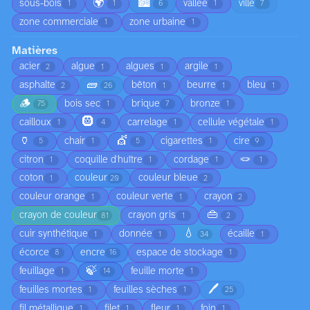
🌍
🏙️
sous-bois
vallée
ville
1
1
6
1
7
zone commerciale
zone urbaine
1
1
Matières
acier
algue
algues
argile
2
1
1
1
🧱
asphalte
bêton
beurre
bleu
2
26
1
1
1
🪵
bois sec
brique
bronze
75
1
7
1
🛞
cailloux
carrelage
cellule végétale
1
4
1
1
🏺
💇
chair
cigarettes
cire
5
1
5
1
9
🪢
citron
coquille d'huître
cordage
1
1
1
1
coton
couleur
couleur bleue
1
20
2
couleur orange
couleur verte
crayon
1
1
2
👜
crayon de couleur
crayon gris
81
1
2
💧
cuir synthétique
donnée
écaille
1
1
34
1
écorce
encre
espace de stockage
8
16
1
🍃
feuillage
feuille morte
1
14
1
🖊️
feuilles mortes
feuilles sèches
1
1
25
fil métallique
filet
fleur
foin
1
1
1
1