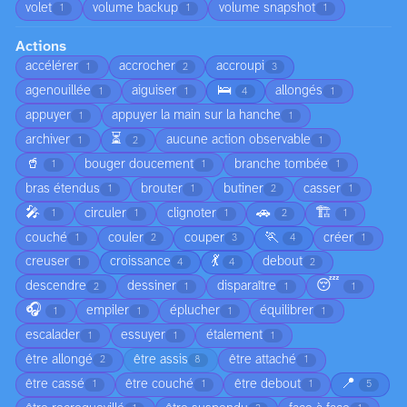
volet
volume backup
volume snapshot
1
1
1
Actions
accélérer
accrocher
accroupi
1
2
3
🛌
agenouillée
aiguiser
allongés
1
1
4
1
appuyer
appuyer la main sur la hanche
1
1
⏳
archiver
aucune action observable
1
2
1
🥤
bouger doucement
branche tombée
1
1
1
bras étendus
brouter
butiner
casser
1
1
2
1
🎤
🚗
🏗️
circuler
clignoter
1
1
1
2
1
🏃
couché
couler
couper
créer
1
2
3
4
1
💃
creuser
croissance
debout
1
4
4
2
😴
descendre
dessiner
disparaître
2
1
1
1
🎧
empiler
éplucher
équilibrer
1
1
1
1
escalader
essuyer
étalement
1
1
1
être allongé
être assis
être attaché
2
8
1
📍
être cassé
être couché
être debout
1
1
1
5