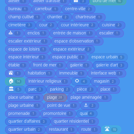
🏢
atelier
atelier d'artiste
bord de mer
1
1
3
16
bureau
carrefour
centre-ville
1
1
2
champ cultivé
chantier
chartreuse
1
2
1
cimetière
cour
cour intérieure
cuisine
3
2
2
2
⛪
enclos
entrée de maison
escalier
1
1
1
1
escalier extérieur
espace d'observation
1
1
espace de loisirs
espace extérieur
1
2
espace intérieur
espace public
espace urbain
1
1
5
étable
front de mer
galerie
galerie d'art
1
1
1
3
🚉
habitation
immeuble
interface web
1
1
1
1
🏠
🌻
intérieur religieux
magasin
14
1
4
2
🏛️
parc
parking
pièce
place
5
3
2
2
1
place urbaine
plage
plage aménagée
1
28
1
⚓
plage urbaine
point de vue
1
1
2
promenade
promontoire
quai
1
1
4
quartier d'affaires
quartier résidentiel
3
1
🛣️
quartier urbain
restaurant
route
2
1
1
10