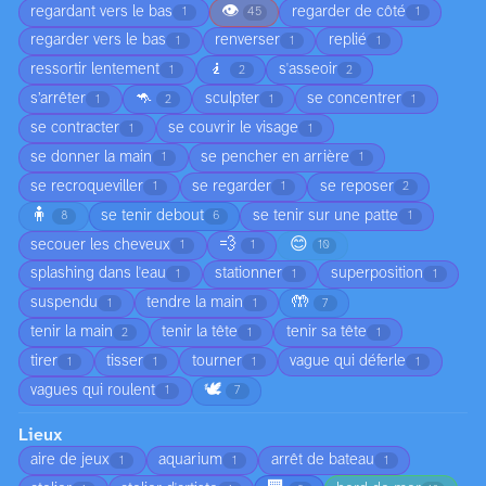
👁️
regardant vers le bas
regarder de côté
1
45
1
regarder vers le bas
renverser
replié
1
1
1
🧎
ressortir lentement
s'asseoir
1
2
2
🦘
s’arrêter
sculpter
se concentrer
1
2
1
1
se contracter
se couvrir le visage
1
1
se donner la main
se pencher en arrière
1
1
se recroqueviller
se regarder
se reposer
1
1
2
🧍
se tenir debout
se tenir sur une patte
8
6
1
💨
😊
secouer les cheveux
1
1
10
splashing dans l'eau
stationner
superposition
1
1
1
🤲
suspendu
tendre la main
1
1
7
tenir la main
tenir la tête
tenir sa tête
2
1
1
tirer
tisser
tourner
vague qui déferle
1
1
1
1
🕊️
vagues qui roulent
1
7
Lieux
aire de jeux
aquarium
arrêt de bateau
1
1
1