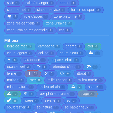
salle
salle à manger
sentier
1
1
1
site internet
station-service
terrain de sport
1
1
3
🏘️
voie d’accès
zone piétonne
2
1
1
zone résidentielle
zone urbaine
1
8
zone urbaine résidentielle
zoo
1
1
Milieux
bord de mer
campagne
champ
ciel
13
7
3
16
🏜️
ciel nuageux
colline
cours d'eau
2
1
4
6
💧
eau douce
espace urbain
5
1
5
🦆
🏞️
espace vert
étendue d'eau
2
3
1
7
🌲
🌿
🌻
ferme
littoral
1
32
2
6
1
maison
mer
milieu côtier
milieu marin
2
11
1
1
⛰️
milieu naturel
milieu urbain
nature
1
3
9
3
🌊
🌱
périphérie urbaine
plage
19
5
1
29
🌾
rivière
savane
sol
11
4
1
3
sol forestier
sol naturel
sol sablonneux
4
1
1