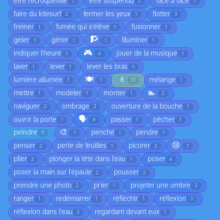
être recroquevillé
être suspendu
face à face
1
2
1
faire du kitesurf
fermer les yeux
flotter
2
1
3
freiner
fumée qui s'élève
fusionner
1
1
1
🧗
geler
gérer
illuminer
1
1
1
1
🎮
indiquer l'heure
jouer de la musique
1
4
1
laver
lever
lever les bras
1
1
1
🍽️
🚶
lumière allumée
mélange
1
1
35
1
🏊
mettre
modeler
monter
1
1
1
2
naviguer
ombrage
ouverture de la bouche
2
2
1
🗣️
ouvrir la porte
passer
pêcher
1
4
1
1
🎨
peindre
penché
pendre
11
1
1
1
😢
penser
perte de feuilles
picorer
2
1
2
1
plier
plonger la tête dans l'eau
poser
2
1
4
poser la main sur l'épaule
pousser
2
2
prendre une photo
prier
projeter une ombre
2
1
3
ranger
redémarrer
réfléchir
réflexion
1
1
1
3
réflexion dans l'eau
regardant devant eux
2
1