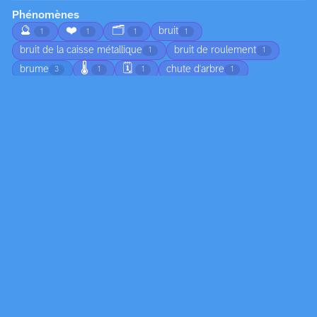
Phénomènes
🔮
❤️
🗂️
bruit
1
1
1
1
bruit de la caisse métallique
bruit de roulement
1
1
🌡️
🗓️
brume
chute d'arbre
3
1
1
1
🌅
chute de branches
ciel nuageux
1
1
1
😠
circulation
coucher de soleil
1
1
1
🍂
croissance
déplacement du sable
4
2
1
🏚️
🌀
🦟
écho dans l’habitacle
1
1
1
1
👣
écoulement
écume
émotion
1
2
1
1
☀️
empreintes dans le sable
1
1
feuilles mortes au sol
flotter
1
1
🧊
formation de dunes
formation de nuages
1
1
3
formation de vague
formation des nuages
gel
1
1
1
humidité
jeunesse
joie
légéreté
2
1
1
1
ligne colorée
lumière
marée
1
11
4
🔄
marée basse
moisissure
2
1
2
mouvement de l'eau
mouvement des ailes
4
1