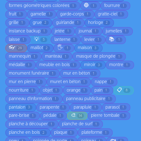
🔵
formes géométriques colorées
fourrure
1
1
1
fruit
gamelle
garde-corps
gratte-ciel
1
1
1
1
grille
grue
guirlande
horloge
1
2
1
2
instance backup
jetée
journal
jumelles
1
1
1
1
💡
📚
laisse
lanterne
levier
1
5
1
1
1
👓
🖐️
maillot
maison
20
2
1
3
mannequin
manteau
masque de plongée
1
1
1
médaille
meuble en bois
miroir
montre
1
1
3
1
monument funéraire
mur en béton
1
1
mur en pierre
muret en béton
nappe
1
1
1
📋
nourriture
objet
orange
pain
1
1
1
1
8
panneau d'information
panneau publicitaire
1
1
pantalon
parapente
parapluie
parasol
3
1
1
1
🎨
pare-brise
pédale
pierre tombale
1
1
14
1
planche à découper
planche de surf
1
1
planche en bois
plaque
plateforme
2
1
1
🐟