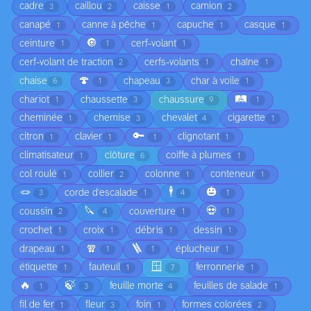
cadre
caillou
caisse
camion
3
2
1
2
canapé
canne à pêche
capuche
casque
1
1
1
1
🔘
ceinture
cerf-volant
1
1
1
cerf-volant de traction
cerfs-volants
chaîne
2
1
1
🍄
chaise
chapeau
char à voile
6
1
3
1
🛤️
chariot
chaussette
chaussure
1
3
9
1
cheminée
chemise
chevalet
cigarette
1
3
4
1
🔑
citron
clavier
clignotant
1
1
1
1
climatisateur
clôture
coiffe à plumes
1
6
1
col roulé
collier
colonne
conteneur
1
2
1
1
🪢
🕴️
🎃
corde d'escalade
3
1
4
1
🔪
💀
coussin
couverture
2
4
1
1
crochet
croix
débris
dessin
1
1
1
1
🧣
🪜
drapeau
éplucheur
1
1
1
1
🪟
étiquette
fauteuil
ferronnerie
1
1
7
1
🔥
🍃
feuille morte
feuilles de salade
1
3
4
1
fil de fer
fleur
foin
formes colorées
1
3
1
2