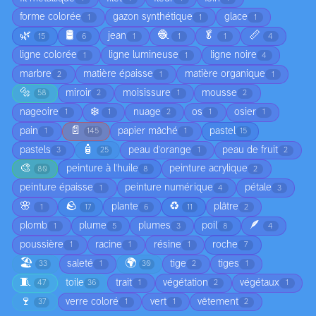
forme colorée
gazon synthétique
glace
1
1
1
🌿
🛢️
🧶
🥬
📏
jean
15
6
1
1
1
4
ligne colorée
ligne lumineuse
ligne noire
1
1
4
marbre
matière épaisse
matière organique
2
1
1
🔩
miroir
moisissure
mousse
58
2
1
2
❄️
nageoire
nuage
os
osier
1
1
2
1
1
📄
pain
papier mâché
pastel
1
145
1
15
🧴
pastels
peau d'orange
peau de fruit
3
25
1
2
🎨
peinture à l'huile
peinture acrylique
80
8
2
peinture épaisse
peinture numérique
pétale
1
4
3
🌸
🪨
♻️
plante
plâtre
1
17
6
11
2
🪶
plomb
plume
plumes
poil
1
5
3
8
4
poussière
racine
résine
roche
1
1
1
7
🏖️
🌍
saleté
tige
tiges
33
1
30
2
1
🧵
toile
trait
végétation
végétaux
47
36
1
2
1
🍷
verre coloré
vert
vêtement
37
1
1
2