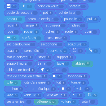
pneu
poignée de porte
poireau
1
1
1
1
🌉
🚪
porte en verre
portière
2
5
1
1
poste de secours
pot
pot de fleur
1
1
1
poteau
poteau électrique
poubelle
pull
6
1
2
3
radis
rampe
rétroviseur
rideau
1
1
1
1
robe
rocher
roches
route
ruban
1
4
1
1
1
🎒
sac à dos
sac à main
7
5
1
sac bandoulière
saxophone
sculpture
1
1
3
🐭
🗿
seau
serre-tête
serviette
1
1
3
1
4
statue colorée
store
support
1
1
1
support mural
t-shirt
table
tableau
1
1
4
11
🌍
tableau de bord
tête
1
2
1
🧵
tête de cheval en statue
toboggan
1
2
1
toile
toile d'araignée
toit
tombe
9
1
1
2
🚆
torchon
tour métallique
valise
1
1
1
2
🍷
🧥
vase
véhicule
ventilateur
3
2
1
2
5
veste en jean
vêtement
voiture
volant
1
12
4
1