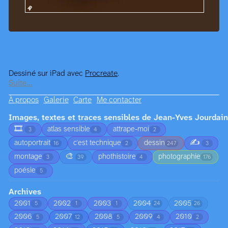
Dessiné sur iPad avec
Procreate
.
Suite…
À propos
Galerie
Carte
Me contacter
Images, textes et traces sensibles de Jean-Yves Jourdain
🎞️
atlas sensible
attrape-moi
3
4
2
✍️
autoportrait
c'est technique
dessin
16
2
247
3
🎨
montage
phothistoire
photographie
3
39
4
176
poésie
5
Archives
2001
2002
2003
2004
2005
5
1
1
24
26
2006
2007
2008
2009
2010
5
12
5
4
2