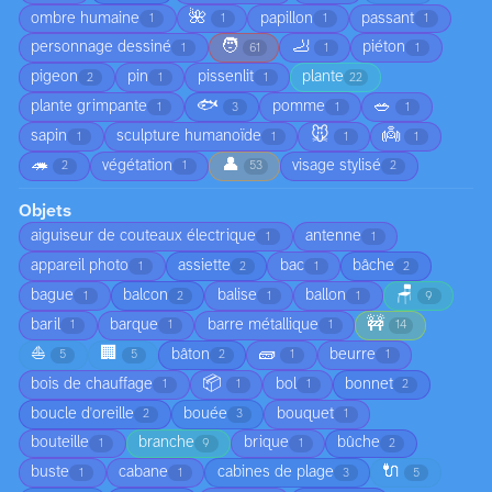
🌺
ombre humaine
papillon
passant
1
1
1
1
🧑
🦶
personnage dessiné
piéton
1
61
1
1
pigeon
pin
pissenlit
plante
2
1
1
22
🐟
🥗
plante grimpante
pomme
1
3
1
1
🐭
👼
sapin
sculpture humanoïde
1
1
1
1
🦔
👤
végétation
visage stylisé
2
1
53
2
Objets
aiguiseur de couteaux électrique
antenne
1
1
appareil photo
assiette
bac
bâche
1
2
1
2
🪑
bague
balcon
balise
ballon
1
2
1
1
9
🚧
baril
barque
barre métallique
1
1
1
14
⛵
🏢
🧱
bâton
beurre
5
5
2
1
1
📦
bois de chauffage
bol
bonnet
1
1
1
2
boucle d'oreille
bouée
bouquet
2
3
1
bouteille
branche
brique
bûche
1
9
1
2
🔌
buste
cabane
cabines de plage
1
1
3
5