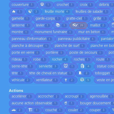
💀
couverture
crochet
croix
débris
1
1
1
1
1
🔥
🍃
feuille morte
feuilles de salade
1
3
4
1
gamelle
garde-corps
gratte-ciel
grille
1
1
1
1
📚
👓

lanterne
levier
maillot
1
1
1
20
2
montre
monument funéraire
mur en béton
m
1
1
1
panneau d'information
panneau publicitaire
pantalo
1
1
planche à découper
planche de surf
planche en bo
1
1
porte en verre
portière
poste de secours
pot
1
1
1
rideau
robe
rocher
roches
route
1
1
4
1
1
🐭
🗿
serre-tête
serviette
statue col
1
3
1
4
🧵
tête
tête de cheval en statue
toboggan
1
1
2
1
🍷
🧥
véhicule
ventilateur
veste en j
2
1
2
5
Actions
accélérer
accrocher
accroupi
agenouillée
1
2
3
1
🥤
aucune action observable
bouger doucement
1
1
1
🚗
🏗️
couché
couler
couper
2
1
1
2
3