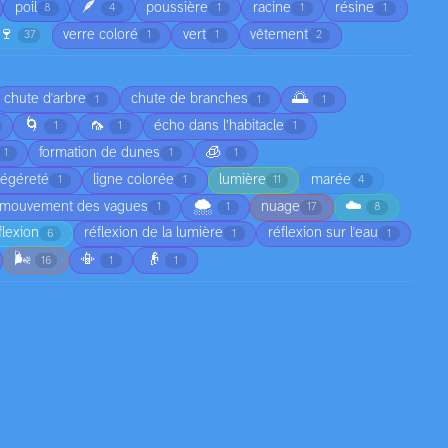
🪶
poil
poussière
racine
résine
8
4
1
1
1
🍷
verre coloré
vert
vêtement
37
1
1
2
🌅
chute d'arbre
chute de branches
1
1
1
🌀
🦟
écho dans l’habitacle
1
1
1
🧊
formation de dunes
1
1
1
légéreté
ligne colorée
lumière
marée
1
1
11
4
🌨️
☁️
mouvement des vagues
nuage
1
1
17
8
flexion
réflexion de la lumière
réflexion sur l'eau
6
1
1
🌬️
📳
👴
16
1
1