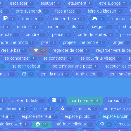
escalader
essuyer
étalement
être allongé
1
1
1
1
2
lé
être suspendu
face à face
faire du kitesurf
1
2
1
2
🧗
🎮
illuminer
indiquer l'heure
jouer de l
1
1
1
4
🏊
tre
modeler
monter
naviguer
ombr
1
1
1
2
2
penché
pendre
penser
perte de feuilles
picor
1
1
2
1
ndre une photo
prier
projeter une ombre
ranger
2
1
3
1
👁️
 vers le bas
regarder de côté
regarder vers le b
1
45
1
se concentrer
se contracter
se couvrir le visage
s
1
1
1
se tenir debout
se tenir sur une patte
secouer les 
8
6
1
🤲
 main
tenir la main
tenir la tête
tenir sa têt
1
7
2
1
🏢
atelier d'artiste
bord de mer
bureau
1
1
3
16
1
⛪
r intérieure
cuisine
enclos
entrée de mai
2
2
1
1
rieur
espace intérieur
espace public
espace urbain
2
1
1
🏠
🌻
nterface web
intérieur religieux
magas
1
14
1
4