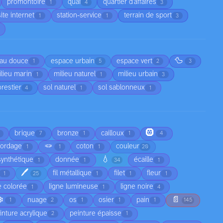
promontoire
quai
quartier d'affaires
1
4
3
site internet
station-service
terrain de sport
1
1
3
🦆
au douce
espace urbain
espace vert
1
5
2
3
lieu marin
milieu naturel
milieu urbain
1
1
3
orestier
sol naturel
sol sablonneux
4
1
1
🛞
brique
bronze
cailloux
7
1
1
4
🪢
cordage
coton
couleur
1
1
1
20
💧
synthétique
donnée
écaille
1
1
34
1
🖊️
fil métallique
filet
fleur
1
25
1
1
1
e colorée
ligne lumineuse
ligne noire
1
1
4
❄️
📄
nuage
os
osier
pain
1
2
1
1
1
145
inture acrylique
peinture épaisse
2
1