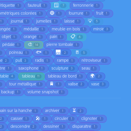
🪟
étiquette
fauteuil
ferronnerie
1
1
7
1
🔵
ométriques colorées
fourrure
fruit
1
1
1
1
💡
journal
jumelles
laisse
1
1
1
1
5
ongée
médaille
meuble en bois
miroir
1
1
1
3
📋
objet
orange
pain
1
1
1
8
🎨
pédale
pierre tombale
1
14
1
🐟
🌉
🚪
poireau
1
1
2
5
le
pull
radis
rampe
rétroviseur
2
3
1
1
1
ère
saxophone
sculpture
seau
1
1
3
1
🌍
table
tableau
tableau de bord
4
11
1
2
🚆
tour métallique
valise
vase
1
1
2
3
 backup
volume snapshot
1
1
⏳
main sur la hanche
archiver
1
1
2
🎤
casser
circuler
clignoter
2
1
1
1
1
descendre
dessiner
disparaître
2
2
1
1