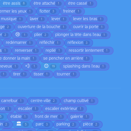
être assis
être attaché
être cassé
8
1
1
fermer les yeux
flotter
freiner
1
3
1
a musique
laver
lever
lever les bras
1
1
1
1
age
ouverture de la bouche
ouvrir la porte
2
1
1
😢
er
plier
plonger la tête dans l'eau
2
1
2
1
redémarrer
réfléchir
réflexion
1
1
3
as
renverser
replié
ressortir lentement
1
1
1
1
e donner la main
se pencher en arrière
1
1
💨
😊
cheveux
splashing dans l'eau
1
1
10
1
e
tirer
tisser
tourner
1
1
1
1
carrefour
centre-ville
champ cultivé
1
2
1
son
escalier
escalier extérieur
1
1
1
étable
front de mer
galerie
5
1
1
1
🏛️
in
parc
parking
pièce
2
5
3
2
2