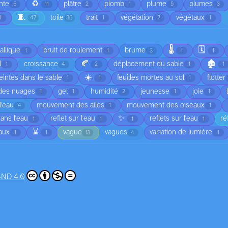
♻️
nte
plâtre
plomb
plume
plumes
6
11
2
1
5
3
🧵
toile
trait
végétation
végétaux
1
47
36
1
2
1
🌡️
🗓️
allique
bruit de roulement
brume
1
1
3
1
1
🍂
🏚️
l
croissance
déplacement du sable
1
4
2
1
1
☀️
intes dans le sable
feuilles mortes au sol
flotter
1
1
1
 des nuages
gel
humidité
jeunesse
joie
1
1
2
1
1
'eau
mouvement des ailes
mouvement des oiseaux
4
1
1
✨
dans l'eau
reflet sur l'eau
reflets sur l'eau
ré
1
1
1
1
⌛
vaux
vague
vagues
variation de lumière
1
1
13
4
1
-ND 4.0