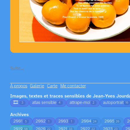
Suite…
À propos
Galerie
Carte
Me contacter
Images, textes et traces sensibles de Jean-Yves Jourd
🎞️
atlas sensible
attrape-moi
autoportrait
3
4
2
16
Archives
2001
2002
2003
2004
2005
2
5
1
1
24
26
2019
2020
2021
2022
2023
2
58
22
33
22
23