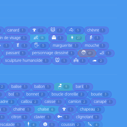
🍄
🐱
🐴
canard
chèvre
1
1
1
5
1
👶
👻
👩
👵
in de visage
1
18
1
27
1

🥬
🖐️
marguerite
mouche
1
1
5
1
1
🧑
🦶
passant
personnage dessiné
1
1
61
1
🐭
👼
🦔
sculpture humanoïde
1
1
1
2
🪑
balise
ballon
baril
2
1
1
9
1
bol
bonnet
boucle d'oreille
bouée
1
2
2
3
cadre
caillou
caisse
camion
canapé
3
2
1
2
1
🍄
s
chaîne
chaise
chapeau
1
1
6
1
3
🔑
citron
clavier
clignotant
1
1
1
1
1
🕴️
🎃
🔪
escalade
coussin
1
4
1
2
4