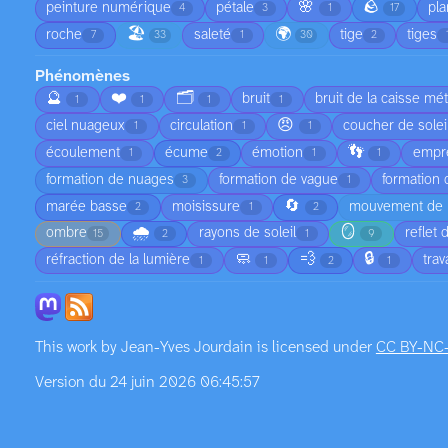
🌸
🪨
peinture numérique
pétale
pla
4
3
1
17
🏖️
🌍
roche
saleté
tige
tiges
7
33
1
30
2
Phénomènes
🔮
❤️
🗂️
bruit
bruit de la caisse mét
1
1
1
1
😠
ciel nuageux
circulation
coucher de solei
1
1
1
👣
écoulement
écume
émotion
empre
1
2
1
1
formation de nuages
formation de vague
formation
3
1
🔄
marée basse
moisissure
mouvement de l
2
1
2
🌧️
🪞
ombre
rayons de soleil
reflet 
15
2
1
9
🧼
💨
🔒
réfraction de la lumière
tra
1
1
2
1
This work by
Jean-Yves Jourdain
is licensed under
CC BY-NC
Version du 24 juin 2026 06:45:57