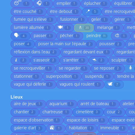
😴
🎧
empiler
éplucher
équilibrer
1
1
1
1
📍
être couché
être debout
être recroquevil
1
1
5
fumée qui s'élève
fusionner
geler
gérer
1
1
1
1
🍽️
🚶
lumière allumée
mélange
met
1
1
35
1
🗣️
🎨
passer
pêcher
peindre
4
1
1
11
1
poser
poser la main sur l'épaule
pousser
pre
4
2
2
réflexion dans l'eau
regardant devant eux
regardant
2
1
🧎
🦘
s'asseoir
s’arrêter
sculpter
2
2
1
2
1
🧍
se recroqueviller
se regarder
se reposer
1
1
2
stationner
superposition
suspendu
tendre la
1
1
1
🕊️
vague qui déferle
vagues qui roulent
1
1
7
Lieux
aire de jeux
aquarium
arrêt de bateau
atelier
1
1
1
chantier
chartreuse
cimetière
cour
cou
2
1
3
2
espace d'observation
espace de loisirs
espace exté
1
1
🚉
galerie d'art
habitation
immeuble
i
3
1
1
1