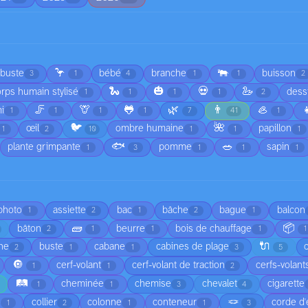
🦩
🐃
rbuste
bébé
branche
buisson
3
1
4
1
1
2
🐍
🎃
💀
🦢
rps humain stylisé
dess
1
1
1
1
2
🦵
🦒
🐸
🌿
👨
🦪

i
1
1
1
1
7
41
1
🐦
🌺
œil
ombre humaine
papillon
1
2
10
1
1
1
🐟
🥗
plante grimpante
pomme
sapin
1
3
1
1
1
 photo
assiette
bac
bâche
bague
balcon
1
2
1
2
1
🧱
📦
bâton
beurre
bois de chauffage
2
1
1
1
1
🔌
he
buste
cabane
cabines de plage
2
1
1
3
5
🔘
cerf-volant
cerf-volant de traction
cerfs-volant
1
1
2
🛤️
cheminée
chemise
chevalet
cigarette
1
1
3
4
🪢
é
collier
colonne
conteneur
corde d'
1
2
1
1
3