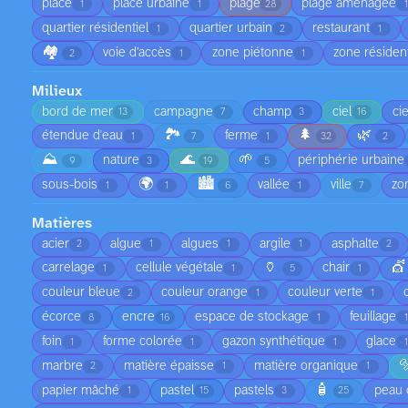
place
place urbaine
plage
plage aménagée
1
1
28
quartier résidentiel
quartier urbain
restaurant
1
2
1
🏘️
voie d’accès
zone piétonne
zone résident
2
1
1
Milieux
bord de mer
campagne
champ
ciel
ci
13
7
3
16
🏞️
🌲
🌿
étendue d'eau
ferme
1
7
1
32
2
⛰️
🌊
🌱
nature
périphérie urbaine
9
3
19
5
🌍
🏙️
sous-bois
vallée
ville
zo
1
1
6
1
7
Matières
acier
algue
algues
argile
asphalte
2
1
1
1
2
🏺
💇
carrelage
cellule végétale
chair
1
1
5
1
couleur bleue
couleur orange
couleur verte
2
1
1
écorce
encre
espace de stockage
feuillage
8
16
1
foin
forme colorée
gazon synthétique
glace
1
1
1

marbre
matière épaisse
matière organique
2
1
1
🧴
papier mâché
pastel
pastels
peau 
1
15
3
25