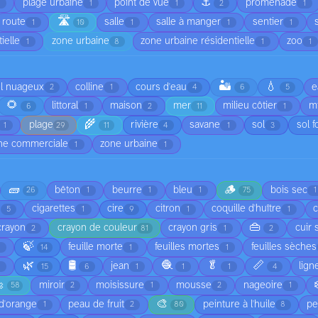
⚓
plage urbaine
point de vue
promenade
1
1
1
2
1
🛣️
route
salle
salle à manger
sentier
1
10
1
1
1
ielle
zone urbaine
zone urbaine résidentielle
zoo
1
8
1
1
🏜️
💧
el nuageux
colline
cours d'eau
e
2
1
4
6
5
🌻
littoral
maison
mer
milieu côtier
mi
6
1
2
11
1
🌾
plage
rivière
savane
sol
sol f
1
29
11
4
1
3
ne commerciale
zone urbaine
1
1
🧱
🪵
bêton
beurre
bleu
bois sec
26
1
1
1
75
1
cigarettes
cire
citron
coquille d'huître
5
1
9
1
1
👜
crayon
crayon de couleur
crayon gris
cuir 
2
81
1
2
🍃
feuille morte
feuilles mortes
feuilles sèches
1
14
1
1
🌿
🛢️
🧶
🥬
📏
jean
lign
1
15
6
1
1
1
4

miroir
moisissure
mousse
nageoire
58
2
1
2
1
🎨
d'orange
peau de fruit
peinture à l'huile
pe
1
2
80
8