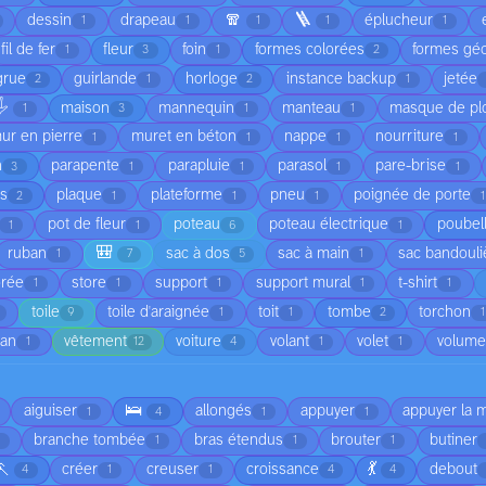
🧣
🪜
dessin
drapeau
éplucheur
1
1
1
1
1
fil de fer
fleur
foin
formes colorées
formes gé
1
3
1
2
grue
guirlande
horloge
instance backup
jetée
2
1
2
1
️
maison
mannequin
manteau
masque de pl
1
3
1
1
ur en pierre
muret en béton
nappe
nourriture
1
1
1
1
n
parapente
parapluie
parasol
pare-brise
3
1
1
1
1
is
plaque
plateforme
pneu
poignée de porte
2
1
1
1
1
pot de fleur
poteau
poteau électrique
poubel
1
1
6
1
🎒
ruban
sac à dos
sac à main
sac bandouli
1
7
5
1
orée
store
support
support mural
t-shirt
1
1
1
1
1
toile
toile d'araignée
toit
tombe
torchon
9
1
1
2
1
ean
vêtement
voiture
volant
volet
volume
1
12
4
1
1
🛌
aiguiser
allongés
appuyer
appuyer la 
1
4
1
1
branche tombée
bras étendus
brouter
butiner
1
1
1
🏃
💃
créer
creuser
croissance
debout
4
1
1
4
4