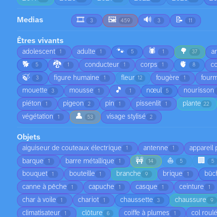
Medias
🎞️
🖼️
🔊
📝
3
459
3
11
Êtres vivants
🐾
🕷️
🌳
adolescent
adulte
a
1
1
5
1
37
🐕
🐉
🫀
conducteur
corps
co
5
1
1
1
8
🍃
figure humaine
fleur
fougère
fourm
3
1
12
1
🎵
mouette
mousse
nœul
nourisson
3
1
1
5
piéton
pigeon
pin
pissenlit
plante
1
2
1
1
22
👤
végétation
visage stylisé
1
53
2
Objets
aiguiseur de couteaux électrique
antenne
appareil
1
1
🚧
⛵
🏢
barque
barre métallique
1
1
14
5
5
bouquet
bouteille
branche
brique
bûc
1
1
9
1
canne à pêche
capuche
casque
ceinture
1
1
1
1
char à voile
chariot
chaussette
chaussure
1
1
3
9
climatisateur
clôture
coiffe à plumes
col roul
1
6
1