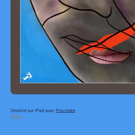
Dessiné sur iPad avec
Procreate
.
Suite…