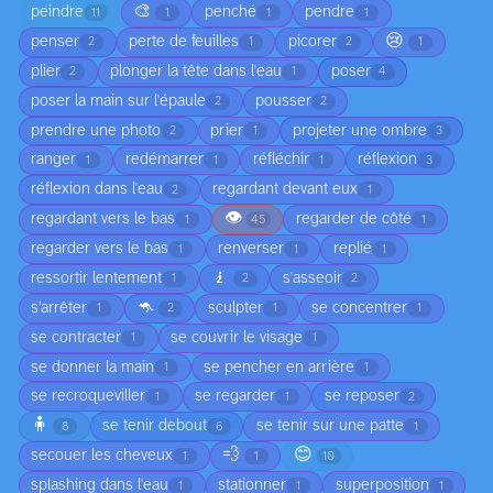
🎨
peindre
penché
pendre
11
1
1
1
😢
penser
perte de feuilles
picorer
2
1
2
1
plier
plonger la tête dans l'eau
poser
2
1
4
poser la main sur l'épaule
pousser
2
2
prendre une photo
prier
projeter une ombre
2
1
3
ranger
redémarrer
réfléchir
réflexion
1
1
1
3
réflexion dans l'eau
regardant devant eux
2
1
👁️
regardant vers le bas
regarder de côté
1
45
1
regarder vers le bas
renverser
replié
1
1
1
🧎
ressortir lentement
s'asseoir
1
2
2
🦘
s’arrêter
sculpter
se concentrer
1
2
1
1
se contracter
se couvrir le visage
1
1
se donner la main
se pencher en arrière
1
1
se recroqueviller
se regarder
se reposer
1
1
2
🧍
se tenir debout
se tenir sur une patte
8
6
1
💨
😊
secouer les cheveux
1
1
10
splashing dans l'eau
stationner
superposition
1
1
1