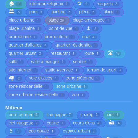
🏠
🌻
intérieur religieux
magasin
14
1
4
2
🏛️
parc
parking
pièce
place
5
3
2
2
1
place urbaine
plage
plage aménagée
1
28
1
⚓
plage urbaine
point de vue
1
1
2
promenade
promontoire
quai
1
1
4
quartier d'affaires
quartier résidentiel
3
1
🛣️
quartier urbain
restaurant
route
2
1
1
10
salle
salle à manger
sentier
1
1
1
site internet
station-service
terrain de sport
1
1
3
🏘️
voie d’accès
zone piétonne
2
1
1
zone résidentielle
zone urbaine
1
8
zone urbaine résidentielle
zoo
1
1
Milieux
bord de mer
campagne
champ
ciel
13
7
3
16
🏜️
ciel nuageux
colline
cours d'eau
2
1
4
6
💧
eau douce
espace urbain
5
1
5