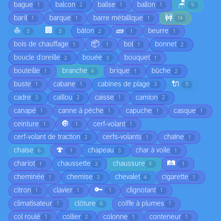
🪑
bague
balcon
balise
ballon
1
2
1
1
9
🚧
baril
barque
barre métallique
1
1
1
14
⛵
🏢
🧱
bâton
beurre
5
5
2
1
1
📦
bois de chauffage
bol
bonnet
1
1
1
2
boucle d'oreille
bouée
bouquet
2
3
1
bouteille
branche
brique
bûche
1
9
1
2
🔌
buste
cabane
cabines de plage
1
1
3
5
cadre
caillou
caisse
camion
3
2
1
2
canapé
canne à pêche
capuche
casque
1
1
1
1
🔘
ceinture
cerf-volant
1
1
1
cerf-volant de traction
cerfs-volants
chaîne
2
1
1
🍄
chaise
chapeau
char à voile
6
1
3
1
🛤️
chariot
chaussette
chaussure
1
3
9
1
cheminée
chemise
chevalet
cigarette
1
3
4
1
🔑
citron
clavier
clignotant
1
1
1
1
climatisateur
clôture
coiffe à plumes
1
6
1
col roulé
collier
colonne
conteneur
1
2
1
1