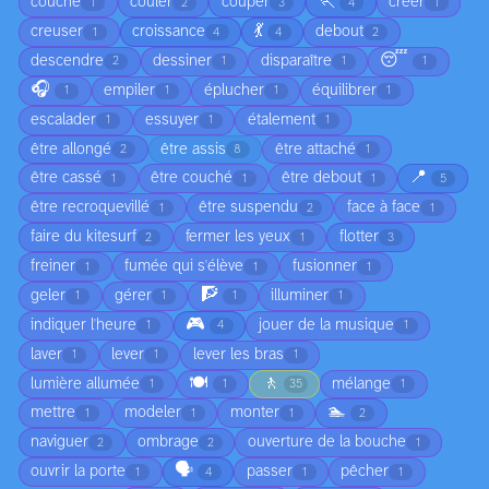
🏃
couché
couler
couper
créer
1
2
3
4
1
💃
creuser
croissance
debout
1
4
4
2
😴
descendre
dessiner
disparaître
2
1
1
1
🎧
empiler
éplucher
équilibrer
1
1
1
1
escalader
essuyer
étalement
1
1
1
être allongé
être assis
être attaché
2
8
1
📍
être cassé
être couché
être debout
1
1
1
5
être recroquevillé
être suspendu
face à face
1
2
1
faire du kitesurf
fermer les yeux
flotter
2
1
3
freiner
fumée qui s'élève
fusionner
1
1
1
🧗
geler
gérer
illuminer
1
1
1
1
🎮
indiquer l'heure
jouer de la musique
1
4
1
laver
lever
lever les bras
1
1
1
🍽️
🚶
lumière allumée
mélange
1
1
35
1
🏊
mettre
modeler
monter
1
1
1
2
naviguer
ombrage
ouverture de la bouche
2
2
1
🗣️
ouvrir la porte
passer
pêcher
1
4
1
1