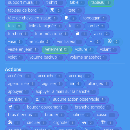
support mural
t-shirt
table
tableau
1
1
4
11
🌍
tableau de bord
tête
1
2
1
🧵
tête de cheval en statue
toboggan
1
2
1
toile
toile d'araignée
toit
tombe
9
1
1
2
🚆
torchon
tour métallique
valise
1
1
1
2
🍷
🧥
vase
véhicule
ventilateur
3
2
1
2
5
veste en jean
vêtement
voiture
volant
1
12
4
1
volet
volume backup
volume snapshot
1
1
1
Actions
accélérer
accrocher
accroupi
1
2
3
🛌
agenouillée
aiguiser
allongés
1
1
4
1
appuyer
appuyer la main sur la hanche
1
1
⏳
archiver
aucune action observable
1
2
1
🥤
bouger doucement
branche tombée
1
1
1
bras étendus
brouter
butiner
casser
1
1
2
1
🎤
🚗
🏗️
circuler
clignoter
1
1
1
2
1