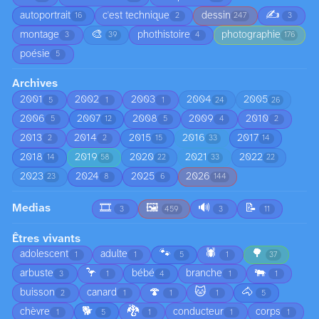
✍️
autoportrait
c'est technique
dessin
16
2
247
3
🎨
montage
phothistoire
photographie
3
39
4
176
poésie
5
Archives
2001
2002
2003
2004
2005
5
1
1
24
26
2006
2007
2008
2009
2010
5
12
5
4
2
2013
2014
2015
2016
2017
2
2
15
33
14
2018
2019
2020
2021
2022
14
58
22
33
22
2023
2024
2025
2026
23
8
6
144
Medias
🎞️
🖼️
🔊
📝
3
459
3
11
Êtres vivants
🐾
🕷️
🌳
adolescent
adulte
1
1
5
1
37
🦩
🐃
arbuste
bébé
branche
3
1
4
1
1
🍄
🐱
🐴
buisson
canard
2
1
1
1
5
🐕
🐉
chèvre
conducteur
corps
1
5
1
1
1