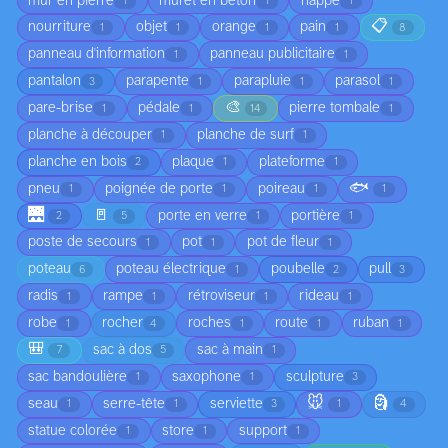
mur en pierre
muret en béton
nappe
1
1
1
📋
nourriture
objet
orange
pain
1
1
1
1
8
panneau d'information
panneau publicitaire
1
1
pantalon
parapente
parapluie
parasol
3
1
1
1
🎨
pare-brise
pédale
pierre tombale
1
1
14
1
planche à découper
planche de surf
1
1
planche en bois
plaque
plateforme
2
1
1
🐟
pneu
poignée de porte
poireau
1
1
1
1
🌉
🚪
porte en verre
portière
2
5
1
1
poste de secours
pot
pot de fleur
1
1
1
poteau
poteau électrique
poubelle
pull
6
1
2
3
radis
rampe
rétroviseur
rideau
1
1
1
1
robe
rocher
roches
route
ruban
1
4
1
1
1
🎒
sac à dos
sac à main
7
5
1
sac bandoulière
saxophone
sculpture
1
1
3
🐭
🗿
seau
serre-tête
serviette
1
1
3
1
4
statue colorée
store
support
1
1
1