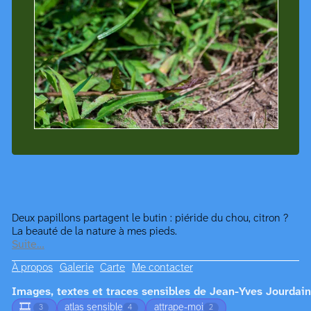
Deux papillons partagent le butin : piéride du chou, citron ?
La beauté de la nature à mes pieds.
Suite…
À propos
Galerie
Carte
Me contacter
Images, textes et traces sensibles de Jean-Yves Jourdain
🎞️
atlas sensible
attrape-moi
3
4
2