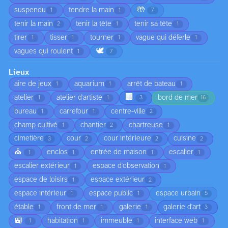
🤲
suspendu
tendre la main
1
1
7
tenir la main
tenir la tête
tenir sa tête
2
1
1
tirer
tisser
tourner
vague qui déferle
1
1
1
1
🕊️
vagues qui roulent
1
7
Lieux
aire de jeux
aquarium
arrêt de bateau
1
1
1
🏢
atelier
atelier d'artiste
bord de mer
1
1
3
16
bureau
carrefour
centre-ville
1
1
2
champ cultivé
chantier
chartreuse
1
2
1
cimetière
cour
cour intérieure
cuisine
3
2
2
2
⛪
enclos
entrée de maison
escalier
1
1
1
1
escalier extérieur
espace d'observation
1
1
espace de loisirs
espace extérieur
1
2
espace intérieur
espace public
espace urbain
1
1
5
étable
front de mer
galerie
galerie d'art
1
1
1
3
🚉
habitation
immeuble
interface web
1
1
1
1