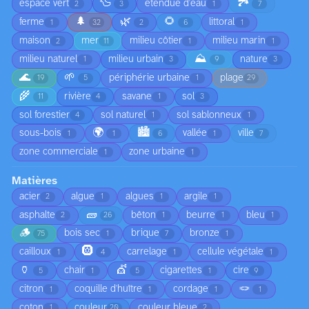
🦆
🏞️
espace vert
étendue d'eau
2
3
1
7
🌲
🌿
🌻
ferme
littoral
1
32
2
6
1
maison
mer
milieu côtier
milieu marin
2
11
1
1
⛰️
milieu naturel
milieu urbain
nature
1
3
9
3
🌊
🌱
périphérie urbaine
plage
19
5
1
29
🌾
rivière
savane
sol
11
4
1
3
sol forestier
sol naturel
sol sablonneux
4
1
1
🌍
🏙️
sous-bois
vallée
ville
1
1
6
1
7
zone commerciale
zone urbaine
1
1
Matières
acier
algue
algues
argile
2
1
1
1
🧱
asphalte
bêton
beurre
bleu
2
26
1
1
1
🪵
bois sec
brique
bronze
75
1
7
1
🛞
cailloux
carrelage
cellule végétale
1
4
1
1
🏺
💇
chair
cigarettes
cire
5
1
5
1
9
🪢
citron
coquille d'huître
cordage
1
1
1
1
coton
couleur
couleur bleue
1
20
2