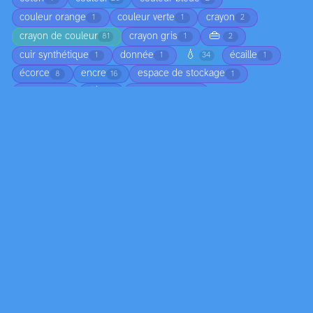
couleur orange
couleur verte
crayon
1
1
2
👜
crayon de couleur
crayon gris
81
1
2
💧
cuir synthétique
donnée
écaille
1
1
34
1
écorce
encre
espace de stockage
8
16
1
🍃
feuillage
feuille morte
1
14
1
🖊️
feuilles mortes
feuilles sèches
1
1
25
fil métallique
filet
fleur
foin
1
1
1
1
forme colorée
gazon synthétique
glace
1
1
1
🌿
🛢️
🧶
🥬
📏
jean
15
6
1
1
1
4
ligne colorée
ligne lumineuse
ligne noire
1
1
4
marbre
matière épaisse
matière organique
2
1
1
🔩
miroir
moisissure
mousse
58
2
1
2
❄️
nageoire
nuage
os
osier
1
1
2
1
1
📄
pain
papier mâché
pastel
1
145
1
15
🧴
pastels
peau d'orange
peau de fruit
3
25
1
2
🎨
peinture à l'huile
peinture acrylique
80
8
2