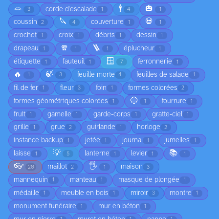
🪢
🕴️
🎃
corde d'escalade
3
1
4
1
🔪
💀
coussin
couverture
2
4
1
1
crochet
croix
débris
dessin
1
1
1
1
🧣
🪜
drapeau
éplucheur
1
1
1
1
🪟
étiquette
fauteuil
ferronnerie
1
1
7
1
🔥
🍃
feuille morte
feuilles de salade
1
3
4
1
fil de fer
fleur
foin
formes colorées
1
3
1
2
🔵
formes géométriques colorées
fourrure
1
1
1
fruit
gamelle
garde-corps
gratte-ciel
1
1
1
1
grille
grue
guirlande
horloge
1
2
1
2
instance backup
jetée
journal
jumelles
1
1
1
1
💡
📚
laisse
lanterne
levier
1
5
1
1
1
👓
🖐️
maillot
maison
20
2
1
3
mannequin
manteau
masque de plongée
1
1
1
médaille
meuble en bois
miroir
montre
1
1
3
1
monument funéraire
mur en béton
1
1