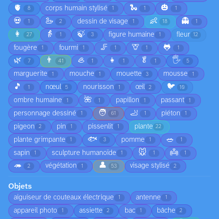
🫀
🐍
🎃
corps humain stylisé
8
1
1
1
💀
🦢
👶
👻
dessin de visage
1
2
1
18
1
👩
👵
🍃
figure humaine
fleur
27
1
3
1
12
🦵
🦒
🐸
fougère
fourmi
1
1
1
1
1
🌿
👨
🦪
👧
🥬
🖐️
7
41
1
1
1
5
marguerite
mouche
mouette
mousse
1
1
3
1
🎵
🐦
nœul
nourisson
œil
1
5
1
2
10
🌺
ombre humaine
papillon
passant
1
1
1
1
🧑
🦶
personnage dessiné
piéton
1
61
1
1
pigeon
pin
pissenlit
plante
2
1
1
22
🐟
🥗
plante grimpante
pomme
1
3
1
1
🐭
👼
sapin
sculpture humanoïde
1
1
1
1
🦔
👤
végétation
visage stylisé
2
1
53
2
Objets
aiguiseur de couteaux électrique
antenne
1
1
appareil photo
assiette
bac
bâche
1
2
1
2