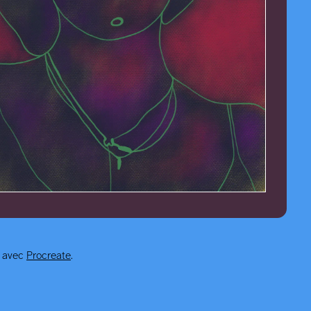
d avec
Procreate
.