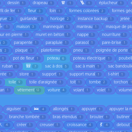
🧣
🪜
dessin
drapeau
éplucheur
1
1
1
1
1
fil de fer
fleur
foin
formes colorées
formes gé
1
3
1
2
grue
guirlande
horloge
instance backup
jetée
2
1
2
1
️
maison
mannequin
manteau
masque de pl
1
3
1
1
ur en pierre
muret en béton
nappe
nourriture
1
1
1
1
n
parapente
parapluie
parasol
pare-brise
3
1
1
1
1
is
plaque
plateforme
pneu
poignée de porte
2
1
1
1
1
pot de fleur
poteau
poteau électrique
poubel
1
1
6
1
🎒
ruban
sac à dos
sac à main
sac bandouli
1
7
5
1
orée
store
support
support mural
t-shirt
1
1
1
1
1
toile
toile d'araignée
toit
tombe
torchon
9
1
1
2
1
ean
vêtement
voiture
volant
volet
volume
1
12
4
1
1
🛌
aiguiser
allongés
appuyer
appuyer la 
1
4
1
1
branche tombée
bras étendus
brouter
butiner
1
1
1
🏃
💃
créer
creuser
croissance
debout
4
1
1
4
4