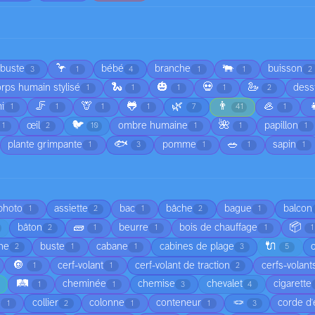
🦩
🐃
rbuste
bébé
branche
buisson
3
1
4
1
1
2
🐍
🎃
💀
🦢
rps humain stylisé
dess
1
1
1
1
2
🦵
🦒
🐸
🌿
👨
🦪

i
1
1
1
1
7
41
1
🐦
🌺
œil
ombre humaine
papillon
1
2
10
1
1
1
🐟
🥗
plante grimpante
pomme
sapin
1
3
1
1
1
 photo
assiette
bac
bâche
bague
balcon
1
2
1
2
1
🧱
📦
bâton
beurre
bois de chauffage
2
1
1
1
1
🔌
he
buste
cabane
cabines de plage
2
1
1
3
5
🔘
cerf-volant
cerf-volant de traction
cerfs-volant
1
1
2
🛤️
cheminée
chemise
chevalet
cigarette
1
1
3
4
🪢
é
collier
colonne
conteneur
corde d'
1
2
1
1
3