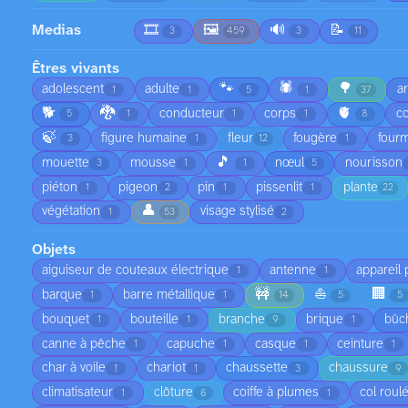
Medias
🎞️
🖼️
🔊
📝
3
459
3
11
Êtres vivants
🐾
🕷️
🌳
adolescent
adulte
a
1
1
5
1
37
🐕
🐉
🫀
conducteur
corps
co
5
1
1
1
8
🍃
figure humaine
fleur
fougère
fourm
3
1
12
1
🎵
mouette
mousse
nœul
nourisson
3
1
1
5
piéton
pigeon
pin
pissenlit
plante
1
2
1
1
22
👤
végétation
visage stylisé
1
53
2
Objets
aiguiseur de couteaux électrique
antenne
appareil
1
1
🚧
⛵
🏢
barque
barre métallique
1
1
14
5
5
bouquet
bouteille
branche
brique
bûc
1
1
9
1
canne à pêche
capuche
casque
ceinture
1
1
1
1
char à voile
chariot
chaussette
chaussure
1
1
3
9
climatisateur
clôture
coiffe à plumes
col roul
1
6
1