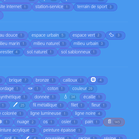
site internet
station-service
terrain de sport
1
1
3
🦆
au douce
espace urbain
espace vert
1
5
2
3
lieu marin
milieu naturel
milieu urbain
1
1
3
orestier
sol naturel
sol sablonneux
4
1
1
🛞
brique
bronze
cailloux
7
1
1
4
🪢
cordage
coton
couleur
1
1
1
20
💧
synthétique
donnée
écaille
1
1
34
1
🖊️
fil métallique
filet
fleur
1
25
1
1
1
e colorée
ligne lumineuse
ligne noire
1
1
4
❄️
📄
nuage
os
osier
pain
1
2
1
1
1
145
inture acrylique
peinture épaisse
2
1
🪶
poil
poussière
racine
résine
8
4
1
1
1