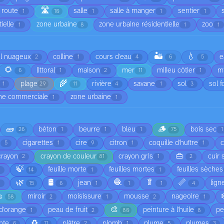
🛣️
route
salle
salle à manger
sentier
1
10
1
1
1
ielle
zone urbaine
zone urbaine résidentielle
zoo
1
8
1
1
🏜️
💧
el nuageux
colline
cours d'eau
e
2
1
4
6
5
🌻
littoral
maison
mer
milieu côtier
mi
6
1
2
11
1
🌾
plage
rivière
savane
sol
sol f
1
29
11
4
1
3
ne commerciale
zone urbaine
1
1
🧱
🪵
bêton
beurre
bleu
bois sec
26
1
1
1
75
1
cigarettes
cire
citron
coquille d'huître
5
1
9
1
1
👜
crayon
crayon de couleur
crayon gris
cuir 
2
81
1
2
🍃
feuille morte
feuilles mortes
feuilles sèches
1
14
1
1
🌿
🛢️
🧶
🥬
📏
jean
lign
1
15
6
1
1
1
4

miroir
moisissure
mousse
nageoire
58
2
1
2
1
🎨
d'orange
peau de fruit
peinture à l'huile
pe
1
2
80
8
♻️
nte
plâtre
plomb
plume
plumes
6
11
2
1
5
3