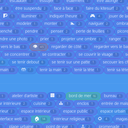
escalader
essuyer
étalement
être allongé
1
1
1
1
2
lé
être suspendu
face à face
faire du kitesurf
1
2
1
2
🧗
🎮
illuminer
indiquer l'heure
jouer de l
1
1
1
4
🏊
tre
modeler
monter
naviguer
ombr
1
1
1
2
2
penché
pendre
penser
perte de feuilles
picor
1
1
2
1
ndre une photo
prier
projeter une ombre
ranger
2
1
3
1
👁️
 vers le bas
regarder de côté
regarder vers le b
1
45
1
se concentrer
se contracter
se couvrir le visage
s
1
1
1
se tenir debout
se tenir sur une patte
secouer les 
8
6
1
🤲
 main
tenir la main
tenir la tête
tenir sa têt
1
7
2
1
🏢
atelier d'artiste
bord de mer
bureau
1
1
3
16
1
⛪
r intérieure
cuisine
enclos
entrée de mai
2
2
1
1
rieur
espace intérieur
espace public
espace urbain
2
1
1
🏠
🌻
nterface web
intérieur religieux
magas
1
14
1
4
⚓
plage urbaine
point de vue
promenade
1
1
1
2
1