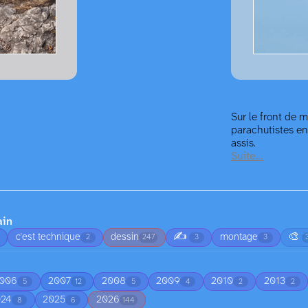
Sur le front de m
parachutistes en 
assis.
Suite…
ain
✍️
🎨
c'est technique
dessin
montage
2
247
3
3
006
2007
2008
2009
2010
2013
5
12
5
4
2
2
024
2025
2026
8
6
144