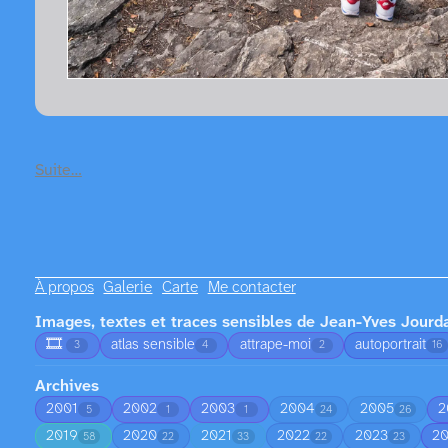
Suite…
À propos
Galerie
Carte
Me contacter
Images, textes et traces sensibles de Jean-Yves Jourd
🎞️
atlas sensible
attrape-moi
autoportrait
3
4
2
16
Archives
2001
2002
2003
2004
2005
2
5
1
1
24
26
2019
2020
2021
2022
2023
2
58
22
33
22
23