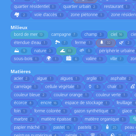
quartier résidentiel
quartier urbain
restaurant
1
2
1
🏘️
voie d’accès
zone piétonne
zone résident
2
1
1
Milieux
bord de mer
campagne
champ
ciel
ci
13
7
3
16
🏞️
🌲
🌿
étendue d'eau
ferme
1
7
1
32
2
⛰️
🌊
🌱
nature
périphérie urbaine
9
3
19
5
🌍
🏙️
sous-bois
vallée
ville
zo
1
1
6
1
7
Matières
acier
algue
algues
argile
asphalte
2
1
1
1
2
🏺
💇
carrelage
cellule végétale
chair
1
1
5
1
couleur bleue
couleur orange
couleur verte
2
1
1
écorce
encre
espace de stockage
feuillage
8
16
1
foin
forme colorée
gazon synthétique
glace
1
1
1

marbre
matière épaisse
matière organique
2
1
1
🧴
papier mâché
pastel
pastels
peau 
1
15
3
25
🌸
🪨
peinture numérique
pétale
pla
4
3
1
17