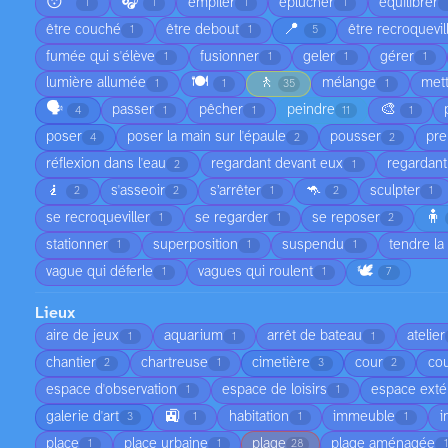
😴
🎧
empiler
éplucher
équilibrer
1
1
1
1
📍
être couché
être debout
être recroquevil
1
1
5
fumée qui s'élève
fusionner
geler
gérer
1
1
1
1
🍽️
🚶
lumière allumée
mélange
met
1
1
35
1
🗣️
🎨
passer
pêcher
peindre
4
1
1
11
1
poser
poser la main sur l'épaule
pousser
pre
4
2
2
réflexion dans l'eau
regardant devant eux
regardant
2
1
🧎
🦘
s'asseoir
s’arrêter
sculpter
2
2
1
2
1
🧍
se recroqueviller
se regarder
se reposer
1
1
2
stationner
superposition
suspendu
tendre la
1
1
1
🕊️
vague qui déferle
vagues qui roulent
1
1
7
Lieux
aire de jeux
aquarium
arrêt de bateau
atelier
1
1
1
chantier
chartreuse
cimetière
cour
cou
2
1
3
2
espace d'observation
espace de loisirs
espace exté
1
1
🚉
galerie d'art
habitation
immeuble
i
3
1
1
1
place
place urbaine
plage
plage aménagée
1
1
28