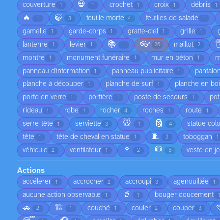
💀
couverture
crochet
croix
débris
1
1
1
1
1
🔥
🍃
feuille morte
feuilles de salade
1
3
4
1
gamelle
garde-corps
gratte-ciel
grille
1
1
1
1
📚
👓

lanterne
levier
maillot
1
1
1
20
2
montre
monument funéraire
mur en béton
m
1
1
1
panneau d'information
panneau publicitaire
pantalo
1
1
planche à découper
planche de surf
planche en bo
1
1
porte en verre
portière
poste de secours
pot
1
1
1
rideau
robe
rocher
roches
route
1
1
4
1
1
🐭
🗿
serre-tête
serviette
statue col
1
3
1
4
🧵
tête
tête de cheval en statue
toboggan
1
1
2
1
🍷
🧥
véhicule
ventilateur
veste en j
2
1
2
5
Actions
accélérer
accrocher
accroupi
agenouillée
1
2
3
1
🥤
aucune action observable
bouger doucement
1
1
1
🚗
🏗️
couché
couler
couper
2
1
1
2
3