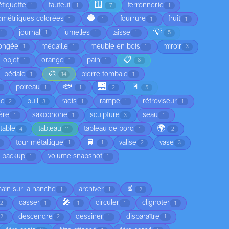
🪟
étiquette
fauteuil
ferronnerie
1
1
7
1
🔵
ométriques colorées
fourrure
fruit
1
1
1
1
💡
journal
jumelles
laisse
1
1
1
1
5
ongée
médaille
meuble en bois
miroir
1
1
1
3
📋
objet
orange
pain
1
1
1
8
🎨
pédale
pierre tombale
1
14
1
🐟
🌉
🚪
poireau
1
1
2
5
le
pull
radis
rampe
rétroviseur
2
3
1
1
1
ère
saxophone
sculpture
seau
1
1
3
1
🌍
table
tableau
tableau de bord
4
11
1
2
🚆
tour métallique
valise
vase
1
1
2
3
 backup
volume snapshot
1
1
⏳
main sur la hanche
archiver
1
1
2
🎤
casser
circuler
clignoter
2
1
1
1
1
descendre
dessiner
disparaître
2
2
1
1