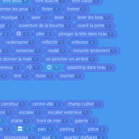
être assis
être attaché
être cassé
8
1
1
fermer les yeux
flotter
freiner
1
3
1
a musique
laver
lever
lever les bras
1
1
1
1
age
ouverture de la bouche
ouvrir la porte
2
1
1
😢
er
plier
plonger la tête dans l'eau
2
1
2
1
redémarrer
réfléchir
réflexion
1
1
3
as
renverser
replié
ressortir lentement
1
1
1
1
e donner la main
se pencher en arrière
1
1
💨
😊
cheveux
splashing dans l'eau
1
1
10
1
e
tirer
tisser
tourner
1
1
1
1
carrefour
centre-ville
champ cultivé
1
2
1
son
escalier
escalier extérieur
1
1
1
étable
front de mer
galerie
5
1
1
1
🏛️
in
parc
parking
pièce
2
5
3
2
2
promontoire
quai
quartier d'affaires
1
4
3