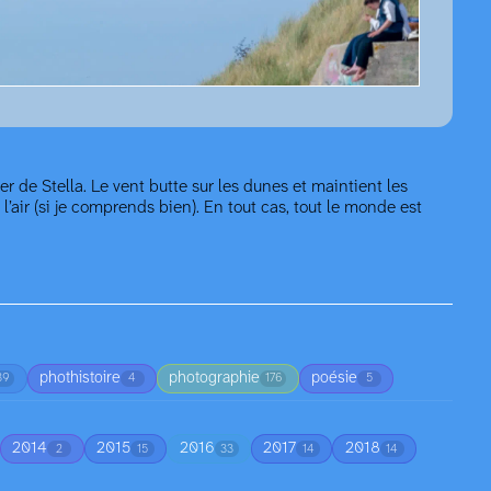
er de Stella. Le vent butte sur les dunes et maintient les
l’air (si je comprends bien). En tout cas, tout le monde est
phothistoire
photographie
poésie
39
4
176
5
2014
2015
2016
2017
2018
2
15
33
14
14