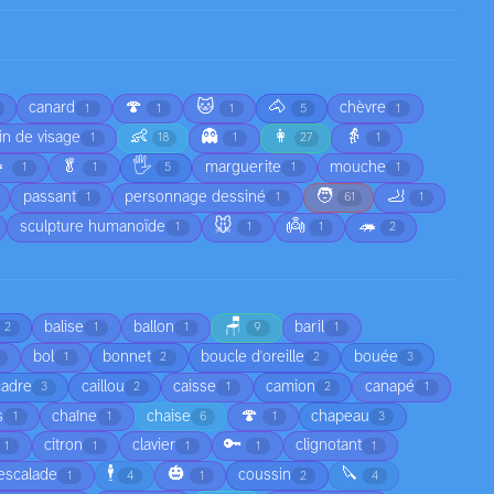
🍄
🐱
🐴
canard
chèvre
1
1
1
5
1
👶
👻
👩
👵
in de visage
1
18
1
27
1

🥬
🖐️
marguerite
mouche
1
1
5
1
1
🧑
🦶
passant
personnage dessiné
1
1
61
1
🐭
👼
🦔
sculpture humanoïde
1
1
1
2
🪑
balise
ballon
baril
2
1
1
9
1
bol
bonnet
boucle d'oreille
bouée
1
2
2
3
cadre
caillou
caisse
camion
canapé
3
2
1
2
1
🍄
s
chaîne
chaise
chapeau
1
1
6
1
3
🔑
citron
clavier
clignotant
1
1
1
1
1
🕴️
🎃
🔪
escalade
coussin
1
4
1
2
4