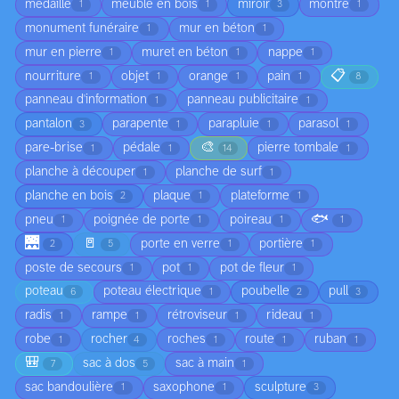
médaille
meuble en bois
miroir
montre
1
1
3
1
monument funéraire
mur en béton
1
1
mur en pierre
muret en béton
nappe
1
1
1
📋
nourriture
objet
orange
pain
1
1
1
1
8
panneau d'information
panneau publicitaire
1
1
pantalon
parapente
parapluie
parasol
3
1
1
1
🎨
pare-brise
pédale
pierre tombale
1
1
14
1
planche à découper
planche de surf
1
1
planche en bois
plaque
plateforme
2
1
1
🐟
pneu
poignée de porte
poireau
1
1
1
1
🌉
🚪
porte en verre
portière
2
5
1
1
poste de secours
pot
pot de fleur
1
1
1
poteau
poteau électrique
poubelle
pull
6
1
2
3
radis
rampe
rétroviseur
rideau
1
1
1
1
robe
rocher
roches
route
ruban
1
4
1
1
1
🎒
sac à dos
sac à main
7
5
1
sac bandoulière
saxophone
sculpture
1
1
3