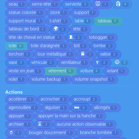
🐭
🗿
seau
serre-tête
serviette
1
1
3
1
4
statue colorée
store
support
1
1
1
support mural
t-shirt
table
tableau
1
1
4
11
🌍
tableau de bord
tête
1
2
1
🧵
tête de cheval en statue
toboggan
1
2
1
toile
toile d'araignée
toit
tombe
9
1
1
2
🚆
torchon
tour métallique
valise
1
1
1
2
🍷
🧥
vase
véhicule
ventilateur
3
2
1
2
5
veste en jean
vêtement
voiture
volant
1
12
4
1
volet
volume backup
volume snapshot
1
1
1
Actions
accélérer
accrocher
accroupi
1
2
3
🛌
agenouillée
aiguiser
allongés
1
1
4
1
appuyer
appuyer la main sur la hanche
1
1
⏳
archiver
aucune action observable
1
2
1
🥤
bouger doucement
branche tombée
1
1
1