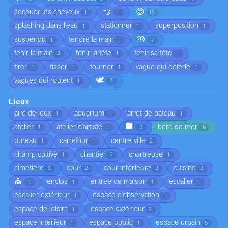
💨
😊
secouer les cheveux
1
1
10
splashing dans l'eau
stationner
superposition
1
1
1
🤲
suspendu
tendre la main
1
1
7
tenir la main
tenir la tête
tenir sa tête
2
1
1
tirer
tisser
tourner
vague qui déferle
1
1
1
1
🕊️
vagues qui roulent
1
7
Lieux
aire de jeux
aquarium
arrêt de bateau
1
1
1
🏢
atelier
atelier d'artiste
bord de mer
1
1
3
16
bureau
carrefour
centre-ville
1
1
2
champ cultivé
chantier
chartreuse
1
2
1
cimetière
cour
cour intérieure
cuisine
3
2
2
2
⛪
enclos
entrée de maison
escalier
1
1
1
1
escalier extérieur
espace d'observation
1
1
espace de loisirs
espace extérieur
1
2
espace intérieur
espace public
espace urbain
1
1
5