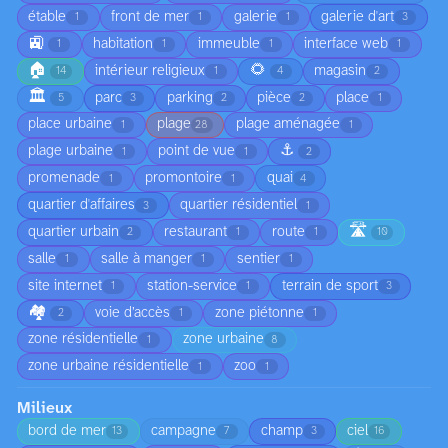
étable
front de mer
galerie
galerie d'art
1
1
1
3
🚉
habitation
immeuble
interface web
1
1
1
1
🏠
🌻
intérieur religieux
magasin
14
1
4
2
🏛️
parc
parking
pièce
place
5
3
2
2
1
place urbaine
plage
plage aménagée
1
28
1
⚓
plage urbaine
point de vue
1
1
2
promenade
promontoire
quai
1
1
4
quartier d'affaires
quartier résidentiel
3
1
🛣️
quartier urbain
restaurant
route
2
1
1
10
salle
salle à manger
sentier
1
1
1
site internet
station-service
terrain de sport
1
1
3
🏘️
voie d’accès
zone piétonne
2
1
1
zone résidentielle
zone urbaine
1
8
zone urbaine résidentielle
zoo
1
1
Milieux
bord de mer
campagne
champ
ciel
13
7
3
16