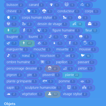
🍄
🐱
🐴
buisson
canard
2
1
1
1
5
🐕
🐉
chèvre
conducteur
corps
1
5
1
1
1
🫀
🐍
🎃
corps humain stylisé
8
1
1
1
💀
🦢
👶
👻
dessin de visage
1
2
1
18
1
👩
👵
🍃
figure humaine
fleur
27
1
3
1
12
🦵
🦒
🐸
fougère
fourmi
1
1
1
1
1
🌿
👨
🦪
👧
🥬
🖐️
7
41
1
1
1
5
marguerite
mouche
mouette
mousse
1
1
3
1
🎵
🐦
nœul
nourisson
œil
1
5
1
2
10
🌺
ombre humaine
papillon
passant
1
1
1
1
🧑
🦶
personnage dessiné
piéton
1
61
1
1
pigeon
pin
pissenlit
plante
2
1
1
22
🐟
🥗
plante grimpante
pomme
1
3
1
1
🐭
👼
sapin
sculpture humanoïde
1
1
1
1
🦔
👤
végétation
visage stylisé
2
1
53
2
Objets