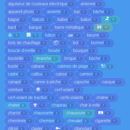
aiguiseur de couteaux électrique
antenne
1
1
appareil photo
assiette
bac
bâche
1
2
1
2
🪑
bague
balcon
balise
ballon
1
2
1
1
9
🚧
baril
barque
barre métallique
1
1
1
14
⛵
🏢
🧱
bâton
beurre
5
5
2
1
1
📦
bois de chauffage
bol
bonnet
1
1
1
2
boucle d'oreille
bouée
bouquet
2
3
1
bouteille
branche
brique
bûche
1
9
1
2
🔌
buste
cabane
cabines de plage
1
1
3
5
cadre
caillou
caisse
camion
3
2
1
2
canapé
canne à pêche
capuche
casque
1
1
1
1
🔘
ceinture
cerf-volant
1
1
1
cerf-volant de traction
cerfs-volants
chaîne
2
1
1
🍄
chaise
chapeau
char à voile
6
1
3
1
🛤️
chariot
chaussette
chaussure
1
3
9
1
cheminée
chemise
chevalet
cigarette
1
3
4
1
🔑
citron
clavier
clignotant
1
1
1
1