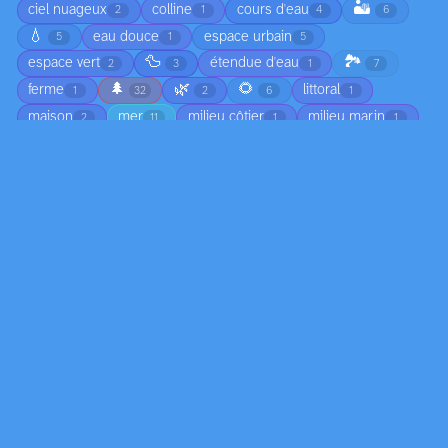
🏜️
ciel nuageux
colline
cours d'eau
2
1
4
6
💧
eau douce
espace urbain
5
1
5
🦆
🏞️
espace vert
étendue d'eau
2
3
1
7
🌲
🌿
🌻
ferme
littoral
1
32
2
6
1
maison
mer
milieu côtier
milieu marin
2
11
1
1
⛰️
milieu naturel
milieu urbain
nature
1
3
9
3
🌊
🌱
périphérie urbaine
plage
19
5
1
29
🌾
rivière
savane
sol
11
4
1
3
sol forestier
sol naturel
sol sablonneux
4
1
1
🌍
🏙️
sous-bois
vallée
ville
1
1
6
1
7
zone commerciale
zone urbaine
1
1
Matières
acier
algue
algues
argile
2
1
1
1
🧱
asphalte
bêton
beurre
bleu
2
26
1
1
1
🪵
bois sec
brique
bronze
75
1
7
1
🛞
cailloux
carrelage
cellule végétale
1
4
1
1