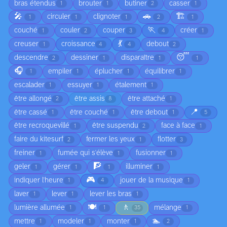
bras étendus
brouter
butiner
casser
1
1
2
1
🎤
🚗
🏗️
circuler
clignoter
1
1
1
2
1
🏃
couché
couler
couper
créer
1
2
3
4
1
💃
creuser
croissance
debout
1
4
4
2
😴
descendre
dessiner
disparaître
2
1
1
1
🎧
empiler
éplucher
équilibrer
1
1
1
1
escalader
essuyer
étalement
1
1
1
être allongé
être assis
être attaché
2
8
1
📍
être cassé
être couché
être debout
1
1
1
5
être recroquevillé
être suspendu
face à face
1
2
1
faire du kitesurf
fermer les yeux
flotter
2
1
3
freiner
fumée qui s'élève
fusionner
1
1
1
🧗
geler
gérer
illuminer
1
1
1
1
🎮
indiquer l'heure
jouer de la musique
1
4
1
laver
lever
lever les bras
1
1
1
🍽️
🚶
lumière allumée
mélange
1
1
35
1
🏊
mettre
modeler
monter
1
1
1
2