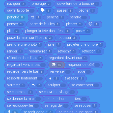
naviguer
ombrage
ouverture de la bouche
2
2
1
🗣️
ouvrir la porte
passer
pêcher
1
4
1
1
🎨
peindre
penché
pendre
11
1
1
1
😢
penser
perte de feuilles
picorer
2
1
2
1
plier
plonger la tête dans l'eau
poser
2
1
4
poser la main sur l'épaule
pousser
2
2
prendre une photo
prier
projeter une ombre
2
1
3
ranger
redémarrer
réfléchir
réflexion
1
1
1
3
réflexion dans l'eau
regardant devant eux
2
1
👁️
regardant vers le bas
regarder de côté
1
45
1
regarder vers le bas
renverser
replié
1
1
1
🧎
ressortir lentement
s'asseoir
1
2
2
🦘
s’arrêter
sculpter
se concentrer
1
2
1
1
se contracter
se couvrir le visage
1
1
se donner la main
se pencher en arrière
1
1
se recroqueviller
se regarder
se reposer
1
1
2
🧍
se tenir debout
se tenir sur une patte
8
6
1