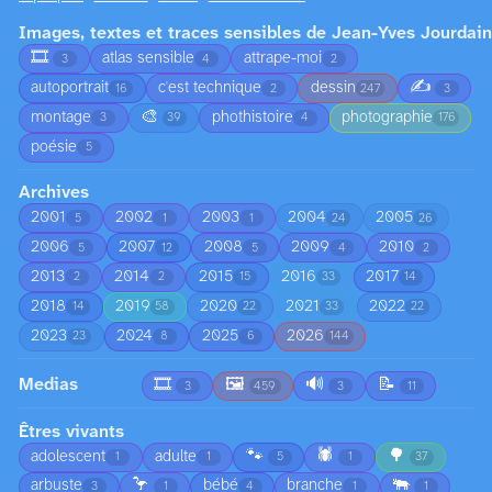
Images, textes et traces sensibles de Jean-Yves Jourdain
🎞️
atlas sensible
attrape-moi
3
4
2
✍️
autoportrait
c'est technique
dessin
16
2
247
3
🎨
montage
phothistoire
photographie
3
39
4
176
poésie
5
Archives
2001
2002
2003
2004
2005
5
1
1
24
26
2006
2007
2008
2009
2010
5
12
5
4
2
2013
2014
2015
2016
2017
2
2
15
33
14
2018
2019
2020
2021
2022
14
58
22
33
22
2023
2024
2025
2026
23
8
6
144
Medias
🎞️
🖼️
🔊
📝
3
459
3
11
Êtres vivants
🐾
🕷️
🌳
adolescent
adulte
1
1
5
1
37
🦩
🐃
arbuste
bébé
branche
3
1
4
1
1