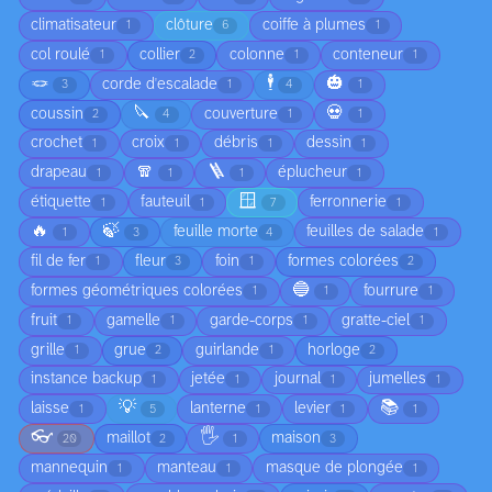
climatisateur
clôture
coiffe à plumes
1
6
1
col roulé
collier
colonne
conteneur
1
2
1
1
🪢
🕴️
🎃
corde d'escalade
3
1
4
1
🔪
💀
coussin
couverture
2
4
1
1
crochet
croix
débris
dessin
1
1
1
1
🧣
🪜
drapeau
éplucheur
1
1
1
1
🪟
étiquette
fauteuil
ferronnerie
1
1
7
1
🔥
🍃
feuille morte
feuilles de salade
1
3
4
1
fil de fer
fleur
foin
formes colorées
1
3
1
2
🔵
formes géométriques colorées
fourrure
1
1
1
fruit
gamelle
garde-corps
gratte-ciel
1
1
1
1
grille
grue
guirlande
horloge
1
2
1
2
instance backup
jetée
journal
jumelles
1
1
1
1
💡
📚
laisse
lanterne
levier
1
5
1
1
1
👓
🖐️
maillot
maison
20
2
1
3
mannequin
manteau
masque de plongée
1
1
1