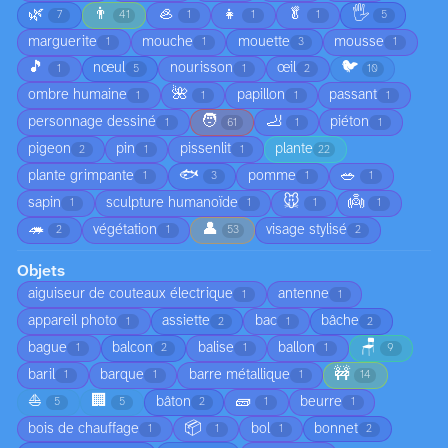
🌿
👨
🦪
👧
🥬
🖐️
7
41
1
1
1
5
marguerite
mouche
mouette
mousse
1
1
3
1
🎵
🐦
nœul
nourisson
œil
1
5
1
2
10
🌺
ombre humaine
papillon
passant
1
1
1
1
🧑
🦶
personnage dessiné
piéton
1
61
1
1
pigeon
pin
pissenlit
plante
2
1
1
22
🐟
🥗
plante grimpante
pomme
1
3
1
1
🐭
👼
sapin
sculpture humanoïde
1
1
1
1
🦔
👤
végétation
visage stylisé
2
1
53
2
Objets
aiguiseur de couteaux électrique
antenne
1
1
appareil photo
assiette
bac
bâche
1
2
1
2
🪑
bague
balcon
balise
ballon
1
2
1
1
9
🚧
baril
barque
barre métallique
1
1
1
14
⛵
🏢
🧱
bâton
beurre
5
5
2
1
1
📦
bois de chauffage
bol
bonnet
1
1
1
2