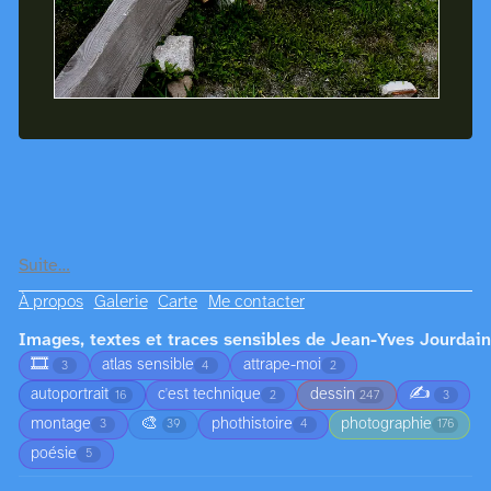
Suite…
À propos
Galerie
Carte
Me contacter
Images, textes et traces sensibles de Jean-Yves Jourdain
🎞️
atlas sensible
attrape-moi
3
4
2
✍️
autoportrait
c'est technique
dessin
16
2
247
3
🎨
montage
phothistoire
photographie
3
39
4
176
poésie
5