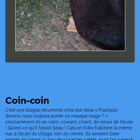
Coin-coin
C’est une blague récurrente chez eux deux « Pourquoi
devons-nous toujours porter ce masque rouge ? »
s’exclamèrent-ils en riant, courant, criant, de retour de l’école
! Qu’est-ce qu’il faisait beau ! Catu et Koko habitent la même
rue, à l’écart du village, loin du centre. Ils seraient bien
rentrés en volant au lieu de s’user les pattes, mais les parents