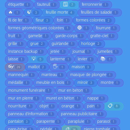
🪟
étiquette
fauteuil
ferronnerie
1
1
7
1
🔥
🍃
feuille morte
feuilles de salade
1
3
4
1
fil de fer
fleur
foin
formes colorées
1
3
1
2
🔵
formes géométriques colorées
fourrure
1
1
1
fruit
gamelle
garde-corps
gratte-ciel
1
1
1
1
grille
grue
guirlande
horloge
1
2
1
2
instance backup
jetée
journal
jumelles
1
1
1
1
💡
📚
laisse
lanterne
levier
1
5
1
1
1
👓
🖐️
maillot
maison
20
2
1
3
mannequin
manteau
masque de plongée
1
1
1
médaille
meuble en bois
miroir
montre
1
1
3
1
monument funéraire
mur en béton
1
1
mur en pierre
muret en béton
nappe
1
1
1
📋
nourriture
objet
orange
pain
1
1
1
1
8
panneau d'information
panneau publicitaire
1
1
pantalon
parapente
parapluie
parasol
3
1
1
1
🎨
pare-brise
pédale
pierre tombale
1
1
14
1