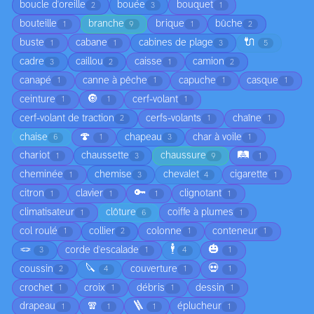
boucle d'oreille
bouée
bouquet
2
3
1
bouteille
branche
brique
bûche
1
9
1
2
🔌
buste
cabane
cabines de plage
1
1
3
5
cadre
caillou
caisse
camion
3
2
1
2
canapé
canne à pêche
capuche
casque
1
1
1
1
🔘
ceinture
cerf-volant
1
1
1
cerf-volant de traction
cerfs-volants
chaîne
2
1
1
🍄
chaise
chapeau
char à voile
6
1
3
1
🛤️
chariot
chaussette
chaussure
1
3
9
1
cheminée
chemise
chevalet
cigarette
1
3
4
1
🔑
citron
clavier
clignotant
1
1
1
1
climatisateur
clôture
coiffe à plumes
1
6
1
col roulé
collier
colonne
conteneur
1
2
1
1
🪢
🕴️
🎃
corde d'escalade
3
1
4
1
🔪
💀
coussin
couverture
2
4
1
1
crochet
croix
débris
dessin
1
1
1
1
🧣
🪜
drapeau
éplucheur
1
1
1
1