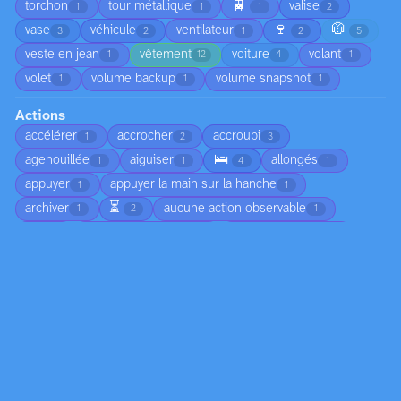
🚆
torchon
tour métallique
valise
1
1
1
2
🍷
🧥
vase
véhicule
ventilateur
3
2
1
2
5
veste en jean
vêtement
voiture
volant
1
12
4
1
volet
volume backup
volume snapshot
1
1
1
Actions
accélérer
accrocher
accroupi
1
2
3
🛌
agenouillée
aiguiser
allongés
1
1
4
1
appuyer
appuyer la main sur la hanche
1
1
⏳
archiver
aucune action observable
1
2
1
🥤
bouger doucement
branche tombée
1
1
1
bras étendus
brouter
butiner
casser
1
1
2
1
🎤
🚗
🏗️
circuler
clignoter
1
1
1
2
1
🏃
couché
couler
couper
créer
1
2
3
4
1
💃
creuser
croissance
debout
1
4
4
2
😴
descendre
dessiner
disparaître
2
1
1
1
🎧
empiler
éplucher
équilibrer
1
1
1
1
escalader
essuyer
étalement