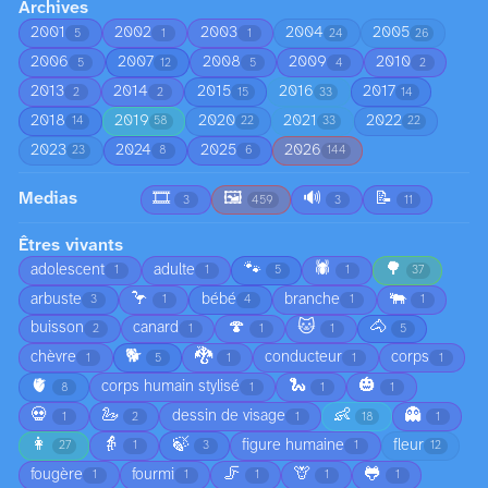
Archives
2001
2002
2003
2004
2005
5
1
1
24
26
2006
2007
2008
2009
2010
5
12
5
4
2
2013
2014
2015
2016
2017
2
2
15
33
14
2018
2019
2020
2021
2022
14
58
22
33
22
2023
2024
2025
2026
23
8
6
144
Medias
🎞️
🖼️
🔊
📝
3
459
3
11
Êtres vivants
🐾
🕷️
🌳
adolescent
adulte
1
1
5
1
37
🦩
🐃
arbuste
bébé
branche
3
1
4
1
1
🍄
🐱
🐴
buisson
canard
2
1
1
1
5
🐕
🐉
chèvre
conducteur
corps
1
5
1
1
1
🫀
🐍
🎃
corps humain stylisé
8
1
1
1
💀
🦢
👶
👻
dessin de visage
1
2
1
18
1
👩
👵
🍃
figure humaine
fleur
27
1
3
1
12
🦵
🦒
🐸
fougère
fourmi
1
1
1
1
1