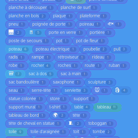
planche à découper
planche de surf
1
1
planche en bois
plaque
plateforme
2
1
1
🐟
pneu
poignée de porte
poireau
1
1
1
1
🌉
🚪
porte en verre
portière
2
5
1
1
poste de secours
pot
pot de fleur
1
1
1
poteau
poteau électrique
poubelle
pull
6
1
2
3
radis
rampe
rétroviseur
rideau
1
1
1
1
robe
rocher
roches
route
ruban
1
4
1
1
1
🎒
sac à dos
sac à main
7
5
1
sac bandoulière
saxophone
sculpture
1
1
3
🐭
🗿
seau
serre-tête
serviette
1
1
3
1
4
statue colorée
store
support
1
1
1
support mural
t-shirt
table
tableau
1
1
4
11
🌍
tableau de bord
tête
1
2
1
🧵
tête de cheval en statue
toboggan
1
2
1
toile
toile d'araignée
toit
tombe
9
1
1
2