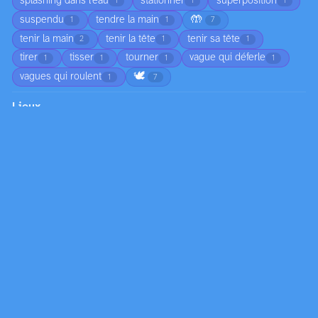
splashing dans l'eau
stationner
superposition
1
1
1
🤲
suspendu
tendre la main
1
1
7
tenir la main
tenir la tête
tenir sa tête
2
1
1
tirer
tisser
tourner
vague qui déferle
1
1
1
1
🕊️
vagues qui roulent
1
7
Lieux
aire de jeux
aquarium
arrêt de bateau
1
1
1
🏢
atelier
atelier d'artiste
bord de mer
1
1
3
16
bureau
carrefour
centre-ville
1
1
2
champ cultivé
chantier
chartreuse
1
2
1
cimetière
cour
cour intérieure
cuisine
3
2
2
2
⛪
enclos
entrée de maison
escalier
1
1
1
1
escalier extérieur
espace d'observation
1
1
espace de loisirs
espace extérieur
1
2
espace intérieur
espace public
espace urbain
1
1
5
étable
front de mer
galerie
galerie d'art
1
1
1
3
🚉
habitation
immeuble
interface web
1
1
1
1