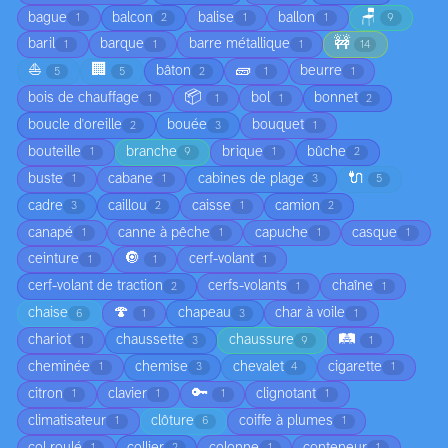
🪑
bague
balcon
balise
ballon
1
2
1
1
9
🚧
baril
barque
barre métallique
1
1
1
14
⛵
🏢
🧱
bâton
beurre
5
5
2
1
1
📦
bois de chauffage
bol
bonnet
1
1
1
2
boucle d'oreille
bouée
bouquet
2
3
1
bouteille
branche
brique
bûche
1
9
1
2
🔌
buste
cabane
cabines de plage
1
1
3
5
cadre
caillou
caisse
camion
3
2
1
2
canapé
canne à pêche
capuche
casque
1
1
1
1
🔘
ceinture
cerf-volant
1
1
1
cerf-volant de traction
cerfs-volants
chaîne
2
1
1
🍄
chaise
chapeau
char à voile
6
1
3
1
🛤️
chariot
chaussette
chaussure
1
3
9
1
cheminée
chemise
chevalet
cigarette
1
3
4
1
🔑
citron
clavier
clignotant
1
1
1
1
climatisateur
clôture
coiffe à plumes
1
6
1
col roulé
collier
colonne
conteneur