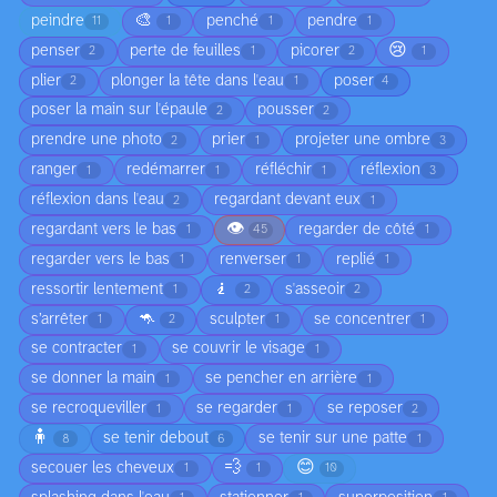
🎨
peindre
penché
pendre
11
1
1
1
😢
penser
perte de feuilles
picorer
2
1
2
1
plier
plonger la tête dans l'eau
poser
2
1
4
poser la main sur l'épaule
pousser
2
2
prendre une photo
prier
projeter une ombre
2
1
3
ranger
redémarrer
réfléchir
réflexion
1
1
1
3
réflexion dans l'eau
regardant devant eux
2
1
👁️
regardant vers le bas
regarder de côté
1
45
1
regarder vers le bas
renverser
replié
1
1
1
🧎
ressortir lentement
s'asseoir
1
2
2
🦘
s’arrêter
sculpter
se concentrer
1
2
1
1
se contracter
se couvrir le visage
1
1
se donner la main
se pencher en arrière
1
1
se recroqueviller
se regarder
se reposer
1
1
2
🧍
se tenir debout
se tenir sur une patte
8
6
1
💨
😊
secouer les cheveux
1
1
10