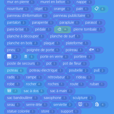
mur en pierre
muret en béton
nappe
1
1
1
📋
nourriture
objet
orange
pain
1
1
1
1
8
panneau d'information
panneau publicitaire
1
1
pantalon
parapente
parapluie
parasol
3
1
1
1
🎨
pare-brise
pédale
pierre tombale
1
1
14
1
planche à découper
planche de surf
1
1
planche en bois
plaque
plateforme
2
1
1
🐟
pneu
poignée de porte
poireau
1
1
1
1
🌉
🚪
porte en verre
portière
2
5
1
1
poste de secours
pot
pot de fleur
1
1
1
poteau
poteau électrique
poubelle
pull
6
1
2
3
radis
rampe
rétroviseur
rideau
1
1
1
1
robe
rocher
roches
route
ruban
1
4
1
1
1
🎒
sac à dos
sac à main
7
5
1
sac bandoulière
saxophone
sculpture
1
1
3
🐭
🗿
seau
serre-tête
serviette
1
1
3
1
4
statue colorée
store
support
1
1
1