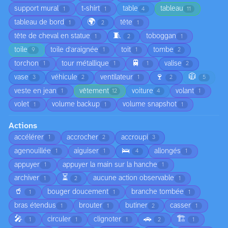
support mural
t-shirt
table
tableau
1
1
4
11
🌍
tableau de bord
tête
1
2
1
🧵
tête de cheval en statue
toboggan
1
2
1
toile
toile d'araignée
toit
tombe
9
1
1
2
🚆
torchon
tour métallique
valise
1
1
1
2
🍷
🧥
vase
véhicule
ventilateur
3
2
1
2
5
veste en jean
vêtement
voiture
volant
1
12
4
1
volet
volume backup
volume snapshot
1
1
1
Actions
accélérer
accrocher
accroupi
1
2
3
🛌
agenouillée
aiguiser
allongés
1
1
4
1
appuyer
appuyer la main sur la hanche
1
1
⏳
archiver
aucune action observable
1
2
1
🥤
bouger doucement
branche tombée
1
1
1
bras étendus
brouter
butiner
casser
1
1
2
1
🎤
🚗
🏗️
circuler
clignoter
1
1
1
2
1