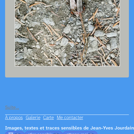
Suite…
À propos
Galerie
Carte
Me contacter
Images, textes et traces sensibles de Jean-Yves Jourdain