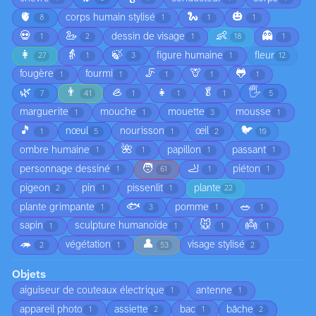
🫀
🐍
🎃
corps humain stylisé
8
1
1
1
💀
🦢
👶
👻
dessin de visage
1
2
1
18
1
👩
👵
🍃
figure humaine
fleur
27
1
3
1
12
🦵
🦒
🐸
fougère
fourmi
1
1
1
1
1
🌿
👨
🦪
👧
🥬
🖐️
7
41
1
1
1
5
marguerite
mouche
mouette
mousse
1
1
3
1
🎵
🐦
nœul
nourisson
œil
1
5
1
2
10
🌺
ombre humaine
papillon
passant
1
1
1
1
🧑
🦶
personnage dessiné
piéton
1
61
1
1
pigeon
pin
pissenlit
plante
2
1
1
22
🐟
🥗
plante grimpante
pomme
1
3
1
1
🐭
👼
sapin
sculpture humanoïde
1
1
1
1
🦔
👤
végétation
visage stylisé
2
1
53
2
Objets
aiguiseur de couteaux électrique
antenne
1
1
appareil photo
assiette
bac
bâche
1
2
1
2