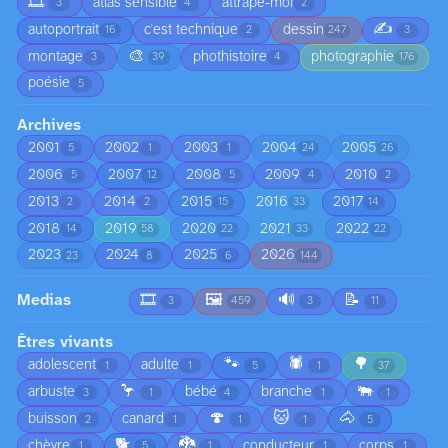
🎞️
atlas sensible
attrape-moi
3
4
2
✍️
autoportrait
c'est technique
dessin
16
2
247
3
🎨
montage
phothistoire
photographie
3
39
4
176
poésie
5
Archives
2001
2002
2003
2004
2005
5
1
1
24
26
2006
2007
2008
2009
2010
5
12
5
4
2
2013
2014
2015
2016
2017
2
2
15
33
14
2018
2019
2020
2021
2022
14
58
22
33
22
2023
2024
2025
2026
23
8
6
144
Medias
🎞️
🖼️
🔊
📝
3
459
3
11
Êtres vivants
🐾
🕷️
🌳
adolescent
adulte
1
1
5
1
37
🦩
🐃
arbuste
bébé
branche
3
1
4
1
1
🍄
🐱
🐴
buisson
canard
2
1
1
1
5
🐕
🐉
chèvre
conducteur
corps
1
5
1
1
1