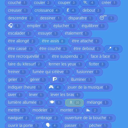
🏃
couché
couler
couper
créer
1
2
3
4
1
💃
creuser
croissance
debout
1
4
4
2
😴
descendre
dessiner
disparaître
2
1
1
1
🎧
empiler
éplucher
équilibrer
1
1
1
1
escalader
essuyer
étalement
1
1
1
être allongé
être assis
être attaché
2
8
1
📍
être cassé
être couché
être debout
1
1
1
5
être recroquevillé
être suspendu
face à face
1
2
1
faire du kitesurf
fermer les yeux
flotter
2
1
3
freiner
fumée qui s'élève
fusionner
1
1
1
🧗
geler
gérer
illuminer
1
1
1
1
🎮
indiquer l'heure
jouer de la musique
1
4
1
laver
lever
lever les bras
1
1
1
🍽️
🚶
lumière allumée
mélange
1
1
35
1
🏊
mettre
modeler
monter
1
1
1
2
naviguer
ombrage
ouverture de la bouche
2
2
1
🗣️
ouvrir la porte
passer
pêcher
1
4
1
1