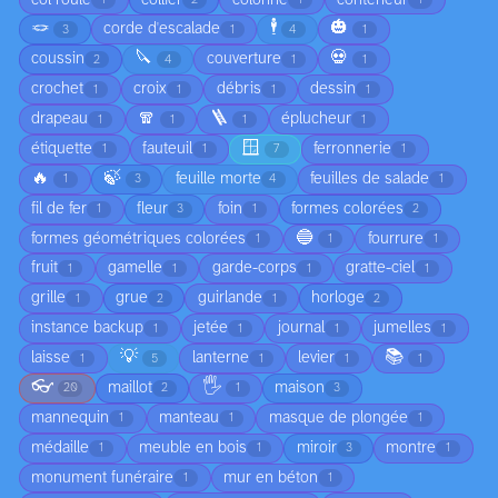
1
2
1
1
🪢
🕴️
🎃
corde d'escalade
3
1
4
1
🔪
💀
coussin
couverture
2
4
1
1
crochet
croix
débris
dessin
1
1
1
1
🧣
🪜
drapeau
éplucheur
1
1
1
1
🪟
étiquette
fauteuil
ferronnerie
1
1
7
1
🔥
🍃
feuille morte
feuilles de salade
1
3
4
1
fil de fer
fleur
foin
formes colorées
1
3
1
2
🔵
formes géométriques colorées
fourrure
1
1
1
fruit
gamelle
garde-corps
gratte-ciel
1
1
1
1
grille
grue
guirlande
horloge
1
2
1
2
instance backup
jetée
journal
jumelles
1
1
1
1
💡
📚
laisse
lanterne
levier
1
5
1
1
1
👓
🖐️
maillot
maison
20
2
1
3
mannequin
manteau
masque de plongée
1
1
1
médaille
meuble en bois
miroir
montre
1
1
3
1
monument funéraire
mur en béton
1
1