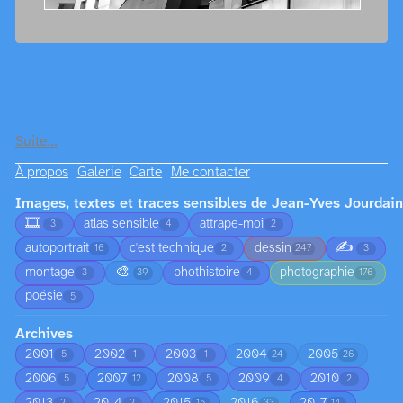
Suite…
À propos
Galerie
Carte
Me contacter
Images, textes et traces sensibles de Jean-Yves Jourdain
🎞️
atlas sensible
attrape-moi
3
4
2
✍️
autoportrait
c'est technique
dessin
16
2
247
3
🎨
montage
phothistoire
photographie
3
39
4
176
poésie
5
Archives
2001
2002
2003
2004
2005
5
1
1
24
26
2006
2007
2008
2009
2010
5
12
5
4
2
2013
2014
2015
2016
2017