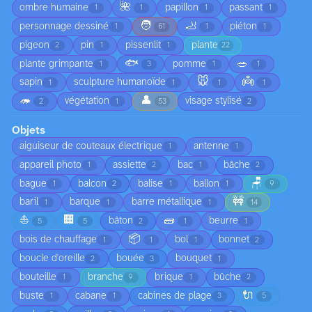
🌺
ombre humaine
papillon
passant
1
1
1
1
🧑
🦶
personnage dessiné
piéton
1
61
1
1
pigeon
pin
pissenlit
plante
2
1
1
22
🐟
🥗
plante grimpante
pomme
1
3
1
1
🐭
👼
sapin
sculpture humanoïde
1
1
1
1
🦔
👤
végétation
visage stylisé
2
1
53
2
Objets
aiguiseur de couteaux électrique
antenne
1
1
appareil photo
assiette
bac
bâche
1
2
1
2
🪑
bague
balcon
balise
ballon
1
2
1
1
9
🚧
baril
barque
barre métallique
1
1
1
14
⛵
🏢
🧱
bâton
beurre
5
5
2
1
1
📦
bois de chauffage
bol
bonnet
1
1
1
2
boucle d'oreille
bouée
bouquet
2
3
1
bouteille
branche
brique
bûche
1
9
1
2
🔌
buste
cabane
cabines de plage
1
1
3
5