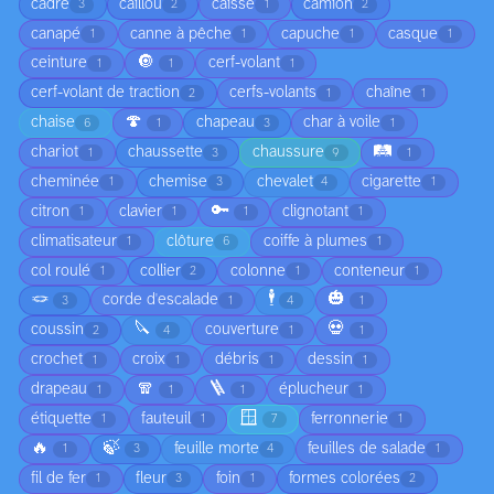
cadre
caillou
caisse
camion
3
2
1
2
canapé
canne à pêche
capuche
casque
1
1
1
1
🔘
ceinture
cerf-volant
1
1
1
cerf-volant de traction
cerfs-volants
chaîne
2
1
1
🍄
chaise
chapeau
char à voile
6
1
3
1
🛤️
chariot
chaussette
chaussure
1
3
9
1
cheminée
chemise
chevalet
cigarette
1
3
4
1
🔑
citron
clavier
clignotant
1
1
1
1
climatisateur
clôture
coiffe à plumes
1
6
1
col roulé
collier
colonne
conteneur
1
2
1
1
🪢
🕴️
🎃
corde d'escalade
3
1
4
1
🔪
💀
coussin
couverture
2
4
1
1
crochet
croix
débris
dessin
1
1
1
1
🧣
🪜
drapeau
éplucheur
1
1
1
1
🪟
étiquette
fauteuil
ferronnerie
1
1
7
1
🔥
🍃
feuille morte
feuilles de salade
1
3
4
1
fil de fer
fleur
foin
formes colorées
1
3
1
2