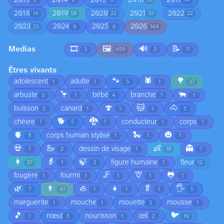
2
2
15
33
14
2018
2019
2020
2021
2022
14
58
22
33
22
2023
2024
2025
2026
23
8
6
144
Medias
🎞️
🖼️
🔊
📝
3
459
3
11
Êtres vivants
🐾
🕷️
🌳
adolescent
adulte
1
1
5
1
37
🦩
🐃
arbuste
bébé
branche
3
1
4
1
1
🍄
🐱
🐴
buisson
canard
2
1
1
1
5
🐕
🐉
chèvre
conducteur
corps
1
5
1
1
1
🫀
🐍
🎃
corps humain stylisé
8
1
1
1
💀
🦢
👶
👻
dessin de visage
1
2
1
18
1
👩
👵
🍃
figure humaine
fleur
27
1
3
1
12
🦵
🦒
🐸
fougère
fourmi
1
1
1
1
1
🌿
👨
🦪
👧
🥬
🖐️
7
41
1
1
1
5
marguerite
mouche
mouette
mousse
1
1
3
1
🎵
🐦
nœul
nourisson
œil
1
5
1
2
10