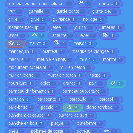
🔵
formes géométriques colorées
fourrure
1
1
1
fruit
gamelle
garde-corps
gratte-ciel
1
1
1
1
grille
grue
guirlande
horloge
1
2
1
2
instance backup
jetée
journal
jumelles
1
1
1
1
💡
📚
laisse
lanterne
levier
1
5
1
1
1
👓
🖐️
maillot
maison
20
2
1
3
mannequin
manteau
masque de plongée
1
1
1
médaille
meuble en bois
miroir
montre
1
1
3
1
monument funéraire
mur en béton
1
1
mur en pierre
muret en béton
nappe
1
1
1
📋
nourriture
objet
orange
pain
1
1
1
1
8
panneau d'information
panneau publicitaire
1
1
pantalon
parapente
parapluie
parasol
3
1
1
1
🎨
pare-brise
pédale
pierre tombale
1
1
14
1
planche à découper
planche de surf
1
1
planche en bois
plaque
plateforme
2
1
1
🐟
pneu
poignée de porte
poireau
1
1
1
1