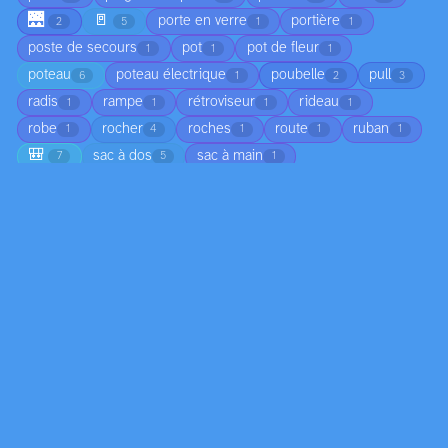
🌉
🚪
porte en verre
portière
2
5
1
1
poste de secours
pot
pot de fleur
1
1
1
poteau
poteau électrique
poubelle
pull
6
1
2
3
radis
rampe
rétroviseur
rideau
1
1
1
1
robe
rocher
roches
route
ruban
1
4
1
1
1
🎒
sac à dos
sac à main
7
5
1
sac bandoulière
saxophone
sculpture
1
1
3
🐭
🗿
seau
serre-tête
serviette
1
1
3
1
4
statue colorée
store
support
1
1
1
support mural
t-shirt
table
tableau
1
1
4
11
🌍
tableau de bord
tête
1
2
1
🧵
tête de cheval en statue
toboggan
1
2
1
toile
toile d'araignée
toit
tombe
9
1
1
2
🚆
torchon
tour métallique
valise
1
1
1
2
🍷
🧥
vase
véhicule
ventilateur
3
2
1
2
5
veste en jean
vêtement
voiture
volant
1
12
4
1