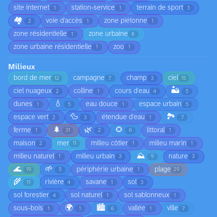
site internet
station-service
terrain de sport
1
1
3
🏘️
voie d’accès
zone piétonne
2
1
1
zone résidentielle
zone urbaine
1
8
zone urbaine résidentielle
zoo
1
1
Milieux
bord de mer
campagne
champ
ciel
12
7
3
15
🏜️
ciel nuageux
colline
cours d'eau
2
1
4
5
💧
dunes
eau douce
espace urbain
1
5
1
5
🦆
🏞️
espace vert
étendue d'eau
2
3
1
7
🌲
🌿
🌻
ferme
littoral
1
31
2
6
1
maison
mer
milieu côtier
milieu marin
2
11
1
1
⛰️
milieu naturel
milieu urbain
nature
1
3
9
3
🌊
🌱
périphérie urbaine
plage
19
5
1
29
🌾
rivière
savane
sol
11
4
1
3
sol forestier
sol naturel
sol sablonneux
4
1
1
🌍
🏙️
sous-bois
vallée
ville
1
1
6
1
7