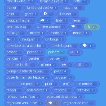
faire du kitesurf
fermer les yeux
flotter
2
1
3
freiner
fumée qui s'élève
fusionner
1
1
1
🧗
geler
gérer
illuminer
1
1
1
1
🎮
indiquer l'heure
laver
lever
1
4
1
1
🍽️
🚶
lever les bras
lumière allumée
1
1
1
34
mélange
mettre
modeler
monter
1
1
1
1
🏊
naviguer
ombrage
2
2
2
🗣️
ouverture de la bouche
ouvrir la porte
1
1
4
🎨
passer
pêcher
peindre
1
1
11
1
penché
pendre
penser
1
1
2
😢
perte de feuilles
picorer
plier
1
2
1
2
plonger la tête dans l'eau
poser
1
4
poser la main sur l'épaule
pousser
2
2
prendre une photo
prier
projeter une ombre
2
1
3
ranger
redémarrer
réfléchir
réflexion
1
1
1
3
réflexion dans l'eau
regardant devant eux
2
1
👁️
regardant vers le bas
regarder de côté
1
45
1