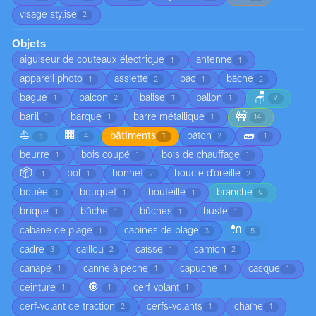
visage stylisé
2
Objets
aiguiseur de couteaux électrique
antenne
1
1
appareil photo
assiette
bac
bâche
1
2
1
2
🪑
bague
balcon
balise
ballon
1
2
1
1
9
🚧
baril
barque
barre métallique
1
1
1
14
⛵
🏢
🧱
bâtiments
bâton
5
4
1
2
1
beurre
bois coupé
bois de chauffage
1
1
1
📦
bol
bonnet
boucle d'oreille
1
1
2
2
bouée
bouquet
bouteille
branche
3
1
1
9
brique
bûche
bûches
buste
1
1
1
1
🔌
cabane de plage
cabines de plage
1
3
5
cadre
caillou
caisse
camion
3
2
1
2
canapé
canne à pêche
capuche
casque
1
1
1
1
🔘
ceinture
cerf-volant
1
1
1
cerf-volant de traction
cerfs-volants
chaîne
2
1
1