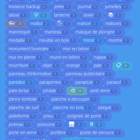
instance backup
jetée
journal
jumelles
1
1
1
1
💡
📚
laisse
lanterne
levier
1
5
1
1
1
👓
🖐️
maillot
maison
maisons
20
2
1
2
1
mannequin
manteau
masque de plongée
1
1
1
médaille
meuble en bois
miroir
montre
1
1
3
1
monument funéraire
mur en béton
1
1
mur en pierre
muret en béton
nappe
1
1
1
📋
nourriture
objet
orange
pain
1
1
1
1
8
panneau d'information
panneau publicitaire
1
1
pantalon
parapentes
parapluie
parasol
3
1
1
1
🎨
pare-brise
pédale
petit verre
1
1
14
1
pierre tombale
planche à découper
1
1
planche de surf
planche en bois
plaque
1
2
1
plateforme
pneu
poignée de porte
1
1
1
🌉
🚪
poireau
poissons
1
1
2
4
porte en verre
portière
poste de secours
1
1
1