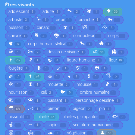
Êtres vivants
🐾
🕷️
🌳
adolescent
adulte
1
1
3
1
36
🦩
🐃
arbuste
bébé
branche
3
1
4
1
1
🍄
🐱
🐴
buisson
canard
2
1
1
1
5
🐕
🐉
chèvre
conducteur
corps
1
4
1
1
1
🫀
🐍
🎃
corps humain stylisé
8
1
1
1
💀
🦢
👶
👻
dessin de visage
1
2
1
18
1
👩
👵
🍃
figure humaine
fleur
26
1
3
1
10
🐜
🦵
🦒
🐸
fougère
1
1
1
1
1
🌿
👨
🦪
👧
🥬
🖐️
7
24
1
1
1
5
🌼
🪰
🎵
mouette
mousse
1
1
3
1
1
🐦
nourisson
œil
ombre humaine
1
2
9
1
🌺
🦋
passant
personnage dessiné
1
1
1
1
🧑
🦶
piéton
pigeon
pin
60
1
1
2
1
🐟
pissenlit
plante
plantes grimpantes
1
22
1
3
🍎
🥗
sapins
sculpture humanoïde
1
1
1
1
🐭
👼
🦔
👤
végétation
1
1
2
1
53