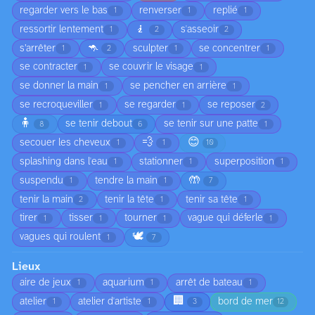
regarder vers le bas
renverser
replié
1
1
1
🧎
ressortir lentement
s'asseoir
1
2
2
🦘
s’arrêter
sculpter
se concentrer
1
2
1
1
se contracter
se couvrir le visage
1
1
se donner la main
se pencher en arrière
1
1
se recroqueviller
se regarder
se reposer
1
1
2
🧍
se tenir debout
se tenir sur une patte
8
6
1
💨
😊
secouer les cheveux
1
1
10
splashing dans l'eau
stationner
superposition
1
1
1
🤲
suspendu
tendre la main
1
1
7
tenir la main
tenir la tête
tenir sa tête
2
1
1
tirer
tisser
tourner
vague qui déferle
1
1
1
1
🕊️
vagues qui roulent
1
7
Lieux
aire de jeux
aquarium
arrêt de bateau
1
1
1
🏢
atelier
atelier d'artiste
bord de mer
1
1
3
12