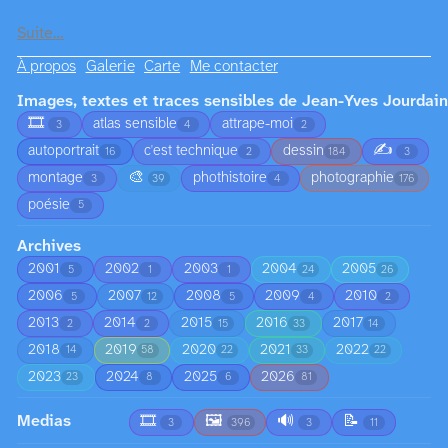
Suite…
À propos
Galerie
Carte
Me contacter
Images, textes et traces sensibles de Jean-Yves Jourdain
🎞️
atlas sensible
attrape-moi
3
4
2
✍️
autoportrait
c'est technique
dessin
16
2
184
3
🎨
montage
phothistoire
photographie
3
39
4
176
poésie
5
Archives
2001
2002
2003
2004
2005
5
1
1
24
26
2006
2007
2008
2009
2010
5
12
5
4
2
2013
2014
2015
2016
2017
2
2
15
33
14
2018
2019
2020
2021
2022
14
58
22
33
22
2023
2024
2025
2026
23
8
6
81
Medias
🎞️
🖼️
🔊
📝
3
396
3
11