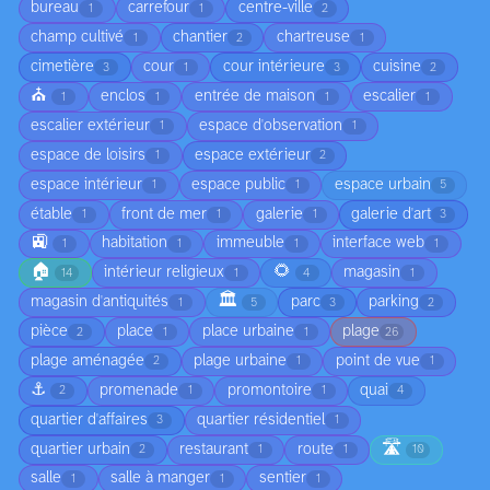
bureau
carrefour
centre-ville
1
1
2
champ cultivé
chantier
chartreuse
1
2
1
cimetière
cour
cour intérieure
cuisine
3
1
3
2
⛪
enclos
entrée de maison
escalier
1
1
1
1
escalier extérieur
espace d'observation
1
1
espace de loisirs
espace extérieur
1
2
espace intérieur
espace public
espace urbain
1
1
5
étable
front de mer
galerie
galerie d'art
1
1
1
3
🚉
habitation
immeuble
interface web
1
1
1
1
🏠
🌻
intérieur religieux
magasin
14
1
4
1
🏛️
magasin d'antiquités
parc
parking
1
5
3
2
pièce
place
place urbaine
plage
2
1
1
26
plage aménagée
plage urbaine
point de vue
2
1
1
⚓
promenade
promontoire
quai
2
1
1
4
quartier d'affaires
quartier résidentiel
3
1
🛣️
quartier urbain
restaurant
route
2
1
1
10
salle
salle à manger
sentier
1
1
1