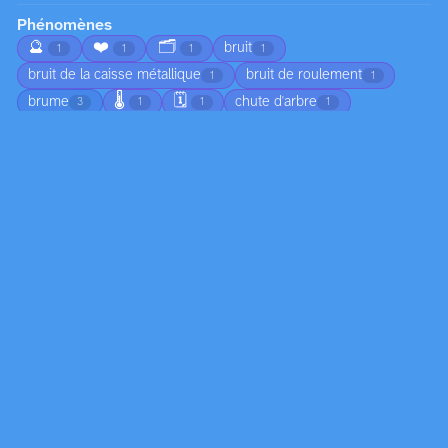
Phénomènes
🔮
❤️
🗂️
bruit
1
1
1
1
bruit de la caisse métallique
bruit de roulement
1
1
🌡️
🗓️
brume
chute d'arbre
3
1
1
1
🌅
chute de branches
ciel nuageux
1
1
1
😠
circulation
coucher de soleil
1
1
1
🍂
croissance
déplacement du sable
4
2
1
🏚️
🌀
🦟
écho dans l’habitacle
1
1
1
1
👣
écoulement
écume
émotion
1
2
1
1
☀️
empreintes dans le sable
1
1
🧊
feuilles mortes au sol
formation de dunes
1
1
1
formation de nuages
formation de vague
3
1
formation des nuages
gel
humidité
1
1
2
🌈
jeunesse
joie
lumiere
1
1
1
1
lumière
lumière du jour
marée
9
1
4
🔄
marée basse
moisissure
2
1
2