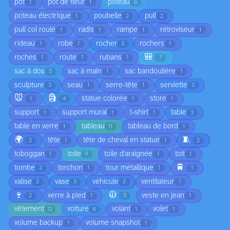
pot
pot de fleur
poteau
1
1
6
poteau électrique
poubelle
pull
1
2
2
pull col roulé
radis
rampe
rétroviseur
1
1
1
1
rideau
robe
rocher
rochers
1
1
3
1
🎒
roches
route
rubans
1
1
1
7
sac à dos
sac à main
sac bandoulière
5
1
1
sculpture
seau
serre-tête
serviette
3
1
1
3
🐭
🗿
statue colorée
store
1
4
1
1
support
support mural
t-shirt
table
1
1
1
3
table en verre
tableau
tableau de bord
1
11
1
🌍
🧵
tête
tête de cheval en statue
2
1
1
2
toboggan
toile
toile d'araignée
toit
1
9
1
1
🚆
tombe
torchon
tour métallique
2
1
1
1
valise
vase
véhicule
ventilateur
2
3
2
1
🍷
🧥
verre à pied
veste en jean
2
1
5
1
vêtement
voiture
volant
volet
12
4
1
1
volume backup
volume snapshot
1
1