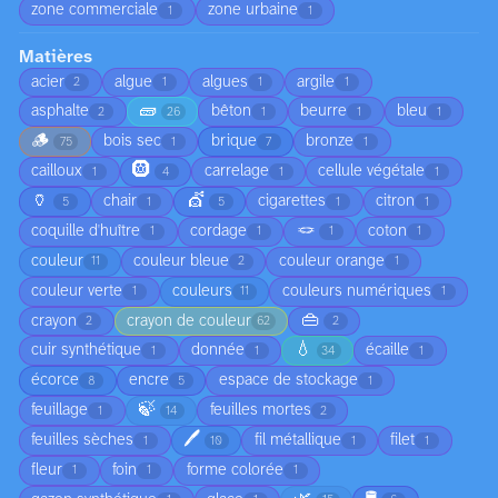
zone commerciale
zone urbaine
1
1
Matières
acier
algue
algues
argile
2
1
1
1
🧱
asphalte
bêton
beurre
bleu
2
26
1
1
1
🪵
bois sec
brique
bronze
75
1
7
1
🛞
cailloux
carrelage
cellule végétale
1
4
1
1
🏺
💇
chair
cigarettes
citron
5
1
5
1
1
🪢
coquille d'huître
cordage
coton
1
1
1
1
couleur
couleur bleue
couleur orange
11
2
1
couleur verte
couleurs
couleurs numériques
1
11
1
👜
crayon
crayon de couleur
2
62
2
💧
cuir synthétique
donnée
écaille
1
1
34
1
écorce
encre
espace de stockage
8
5
1
🍃
feuillage
feuilles mortes
1
14
2
🖊️
feuilles sèches
fil métallique
filet
1
10
1
1
fleur
foin
forme colorée
1
1
1