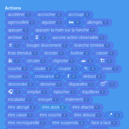
Actions
accélérer
accrocher
accroupi
1
2
3
🛌
agenouillée
aiguiser
allongés
1
1
4
1
appuyer
appuyer la main sur la hanche
1
1
⏳
archiver
aucune action observable
1
2
1
🥤
bouger doucement
branche tombée
1
1
1
bras étendus
brouter
butiner
casser
1
1
2
1
🎤
🚗
🏗️
circuler
clignoter
1
1
1
2
1
🏃
couché
couler
couper
créer
1
2
3
4
1
💃
creuser
croissance
debout
1
4
4
2
😴
descendre
dessiner
disparaître
2
1
1
1
🎧
empiler
éplucher
équilibrer
1
1
1
1
escalader
essuyer
étalement
1
1
1
être allongé
être assis
être attaché
2
8
1
📍
être cassé
être couché
être debout
1
1
1
5
être recroquevillé
être suspendu
face à face
1
2
1