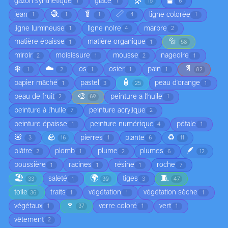
🌿
🛢️
gazon synthétique
glace
1
1
15
6
🧶
🥬
📏
jean
ligne colorée
1
1
1
4
1
ligne lumineuse
ligne noire
marbre
1
4
2
🔩
matière épaisse
matière organique
1
1
58
miroir
moisissure
mousse
nageoire
2
1
2
1
❄️
☁️
📄
os
osier
pain
1
2
1
1
1
82
🧴
papier mâché
pastel
peau d'orange
1
3
25
1
🎨
peau de fruit
peinture a l'huile
2
69
1
peinture à l'huile
peinture acrylique
7
2
peinture épaisse
peinture numérique
pétale
1
4
1
🌸
🪨
♻️
pierres
plante
3
16
1
6
11
🪶
plâtre
plomb
plume
plumes
2
1
2
6
12
poussière
racines
résine
roche
1
1
1
7
🏖️
🌍
🧵
saleté
tiges
33
1
30
3
47
toile
traits
végétation
végétation sèche
36
1
1
1
🍷
végétaux
verre coloré
vert
1
37
1
1
vêtement
2