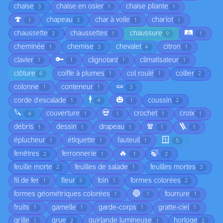
chaise
chaise en osier
chaise pliante
3
1
1
🍄
chapeau
char à voile
chariot
1
3
1
1
🛤️
chaussette
chaussettes
chaussure
2
1
9
1
cheminée
chemise
chevalet
citron
1
3
4
1
🔑
clavier
clignotant
climatisateur
1
1
1
1
clôture
coiffe à plumes
col roulé
collier
6
1
1
2
🪢
colonne
conteneur
1
1
3
🕴️
🎃
corde d'escalade
coussin
1
4
1
2
🔪
💀
couverture
crochet
croix
4
1
1
1
1
🧣
🪜
débris
dessin
drapeau
1
1
1
1
1
🪟
éplucheur
étiquette
fauteuil
1
1
1
5
🔥
🍃
fenêtres
ferronnerie
2
1
1
2
feuille morte
feuilles de salade
feuilles mortes
2
1
3
fil de fer
fleur
foin
formes colorées
1
3
1
2
🔵
formes géométriques colorées
fourrure
1
1
1
fruits
gamelle
garde-corps
gratte-ciel
1
1
1
1
grille
grue
guirlande lumineuse
horloge
1
2
1
2