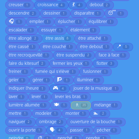
💃
creuser
croissance
debout
1
4
4
2
😴
descendre
dessiner
disparaître
2
1
1
1
🎧
empiler
éplucher
équilibrer
1
1
1
1
escalader
essuyer
étalement
1
1
1
être allongé
être assis
être attaché
2
8
1
📍
être cassé
être couché
être debout
1
1
1
5
être recroquevillé
être suspendu
face à face
1
2
1
faire du kitesurf
fermer les yeux
flotter
2
1
3
freiner
fumée qui s'élève
fusionner
1
1
1
🧗
geler
gérer
illuminer
1
1
1
1
🎮
indiquer l'heure
jouer de la musique
1
4
1
laver
lever
lever les bras
1
1
1
🍽️
🚶
lumière allumée
mélange
1
1
35
1
🏊
mettre
modeler
monter
1
1
1
2
naviguer
ombrage
ouverture de la bouche
2
2
1
🗣️
ouvrir la porte
passer
pêcher
1
4
1
1
🎨
peindre
penché
pendre
11
1
1
1