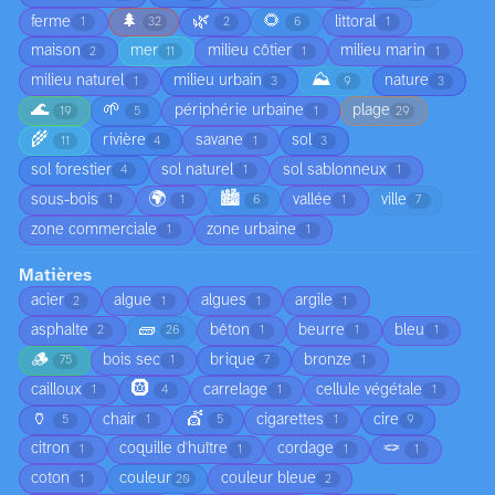
🌲
🌿
🌻
ferme
littoral
1
32
2
6
1
maison
mer
milieu côtier
milieu marin
2
11
1
1
⛰️
milieu naturel
milieu urbain
nature
1
3
9
3
🌊
🌱
périphérie urbaine
plage
19
5
1
29
🌾
rivière
savane
sol
11
4
1
3
sol forestier
sol naturel
sol sablonneux
4
1
1
🌍
🏙️
sous-bois
vallée
ville
1
1
6
1
7
zone commerciale
zone urbaine
1
1
Matières
acier
algue
algues
argile
2
1
1
1
🧱
asphalte
bêton
beurre
bleu
2
26
1
1
1
🪵
bois sec
brique
bronze
75
1
7
1
🛞
cailloux
carrelage
cellule végétale
1
4
1
1
🏺
💇
chair
cigarettes
cire
5
1
5
1
9
🪢
citron
coquille d'huître
cordage
1
1
1
1
coton
couleur
couleur bleue
1
20
2