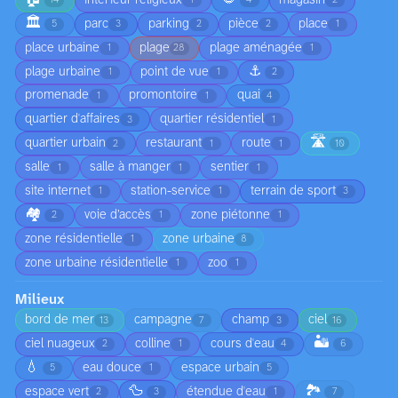
14
1
4
2
🏛️
parc
parking
pièce
place
5
3
2
2
1
place urbaine
plage
plage aménagée
1
28
1
⚓
plage urbaine
point de vue
1
1
2
promenade
promontoire
quai
1
1
4
quartier d'affaires
quartier résidentiel
3
1
🛣️
quartier urbain
restaurant
route
2
1
1
10
salle
salle à manger
sentier
1
1
1
site internet
station-service
terrain de sport
1
1
3
🏘️
voie d’accès
zone piétonne
2
1
1
zone résidentielle
zone urbaine
1
8
zone urbaine résidentielle
zoo
1
1
Milieux
bord de mer
campagne
champ
ciel
13
7
3
16
🏜️
ciel nuageux
colline
cours d'eau
2
1
4
6
💧
eau douce
espace urbain
5
1
5
🦆
🏞️
espace vert
étendue d'eau
2
3
1
7