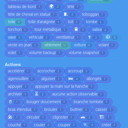
🌍
tableau de bord
tête
1
2
1
🧵
tête de cheval en statue
toboggan
1
2
1
toile
toile d'araignée
toit
tombe
9
1
1
2
🚆
torchon
tour métallique
valise
1
1
1
2
🍷
🧥
vase
véhicule
ventilateur
3
2
1
2
5
veste en jean
vêtement
voiture
volant
1
12
4
1
volet
volume backup
volume snapshot
1
1
1
Actions
accélérer
accrocher
accroupi
1
2
3
🛌
agenouillée
aiguiser
allongés
1
1
4
1
appuyer
appuyer la main sur la hanche
1
1
⏳
archiver
aucune action observable
1
2
1
🥤
bouger doucement
branche tombée
1
1
1
bras étendus
brouter
butiner
casser
1
1
2
1
🎤
🚗
🏗️
circuler
clignoter
1
1
1
2
1
🏃
couché
couler
couper
créer
1
2
3
4
1