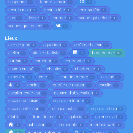
🤲
suspendu
tendre la main
1
1
7
tenir la main
tenir la tête
tenir sa tête
2
1
1
tirer
tisser
tourner
vague qui déferle
1
1
1
1
🕊️
vagues qui roulent
1
7
Lieux
aire de jeux
aquarium
arrêt de bateau
1
1
1
🏢
atelier
atelier d'artiste
bord de mer
1
1
3
16
bureau
carrefour
centre-ville
1
1
2
champ cultivé
chantier
chartreuse
1
2
1
cimetière
cour
cour intérieure
cuisine
3
2
2
2
⛪
enclos
entrée de maison
escalier
1
1
1
1
escalier extérieur
espace d'observation
1
1
espace de loisirs
espace extérieur
1
2
espace intérieur
espace public
espace urbain
1
1
5
étable
front de mer
galerie
galerie d'art
1
1
1
3
🚉
habitation
immeuble
interface web
1
1
1
1
🏠
🌻
intérieur religieux
magasin