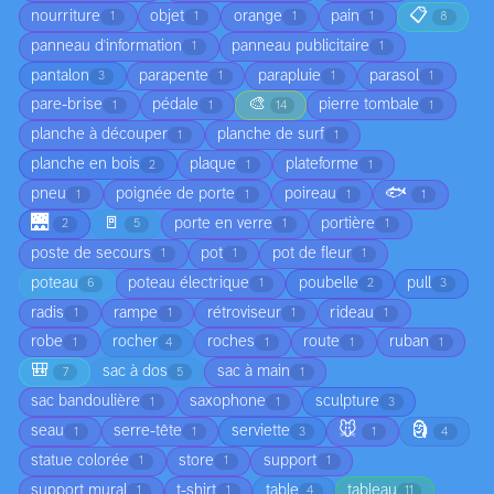
📋
nourriture
objet
orange
pain
1
1
1
1
8
panneau d'information
panneau publicitaire
1
1
pantalon
parapente
parapluie
parasol
3
1
1
1
🎨
pare-brise
pédale
pierre tombale
1
1
14
1
planche à découper
planche de surf
1
1
planche en bois
plaque
plateforme
2
1
1
🐟
pneu
poignée de porte
poireau
1
1
1
1
🌉
🚪
porte en verre
portière
2
5
1
1
poste de secours
pot
pot de fleur
1
1
1
poteau
poteau électrique
poubelle
pull
6
1
2
3
radis
rampe
rétroviseur
rideau
1
1
1
1
robe
rocher
roches
route
ruban
1
4
1
1
1
🎒
sac à dos
sac à main
7
5
1
sac bandoulière
saxophone
sculpture
1
1
3
🐭
🗿
seau
serre-tête
serviette
1
1
3
1
4
statue colorée
store
support
1
1
1
support mural
t-shirt
table
tableau
1
1
4
11