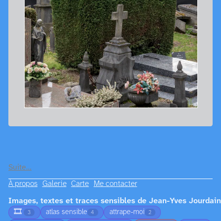
Suite…
À propos
Galerie
Carte
Me contacter
Images, textes et traces sensibles de Jean-Yves Jourdain
🎞️
atlas sensible
attrape-moi
3
4
2