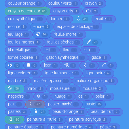
couleur orange
couleur verte
crayon
1
1
2
👜
crayon de couleur
crayon gris
81
1
2
💧
cuir synthétique
donnée
écaille
1
1
34
1
écorce
encre
espace de stockage
8
16
1
🍃
feuillage
feuille morte
1
14
1
🖊️
feuilles mortes
feuilles sèches
1
1
25
fil métallique
filet
fleur
foin
1
1
1
1
forme colorée
gazon synthétique
glace
1
1
1
🌿
🛢️
🧶
🥬
📏
jean
15
6
1
1
1
4
ligne colorée
ligne lumineuse
ligne noire
1
1
4
marbre
matière épaisse
matière organique
2
1
1
🔩
miroir
moisissure
mousse
58
2
1
2
❄️
nageoire
nuage
os
osier
1
1
2
1
1
📄
pain
papier mâché
pastel
1
145
1
15
🧴
pastels
peau d'orange
peau de fruit
3
25
1
2
🎨
peinture à l'huile
peinture acrylique
80
8
2
peinture épaisse
peinture numérique
pétale
1
4
3