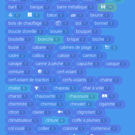
🚧
baril
barque
barre métallique
1
1
1
14
⛵
🏢
🧱
bâton
beurre
5
5
2
1
1
📦
bois de chauffage
bol
bonnet
1
1
1
2
boucle d'oreille
bouée
bouquet
2
3
1
bouteille
branche
brique
bûche
1
9
1
2
🔌
buste
cabane
cabines de plage
1
1
3
5
cadre
caillou
caisse
camion
3
2
1
2
canapé
canne à pêche
capuche
casque
1
1
1
1
🔘
ceinture
cerf-volant
1
1
1
cerf-volant de traction
cerfs-volants
chaîne
2
1
1
🍄
chaise
chapeau
char à voile
6
1
3
1
🛤️
chariot
chaussette
chaussure
1
3
9
1
cheminée
chemise
chevalet
cigarette
1
3
4
1
🔑
citron
clavier
clignotant
1
1
1
1
climatisateur
clôture
coiffe à plumes
1
6
1
col roulé
collier
colonne
conteneur
1
2
1
1