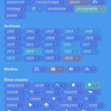
✍️
autoportrait
c'est technique
dessin
16
2
247
3
🎨
montage
phothistoire
photographie
3
39
4
176
poésie
5
Archives
2001
2002
2003
2004
2005
5
1
1
24
26
2006
2007
2008
2009
2010
5
12
5
4
2
2013
2014
2015
2016
2017
2
2
15
33
14
2018
2019
2020
2021
2022
14
58
22
33
22
2023
2024
2025
2026
23
8
6
144
Medias
🎞️
🖼️
🔊
📝
3
459
3
11
Êtres vivants
🐾
🕷️
🌳
adolescent
adulte
1
1
5
1
37
🦩
🐃
arbuste
bébé
branche
3
1
4
1
1
🍄
🐱
🐴
buisson
canard
2
1
1
1
5
🐕
🐉
chèvre
conducteur
corps
1
5
1
1
1