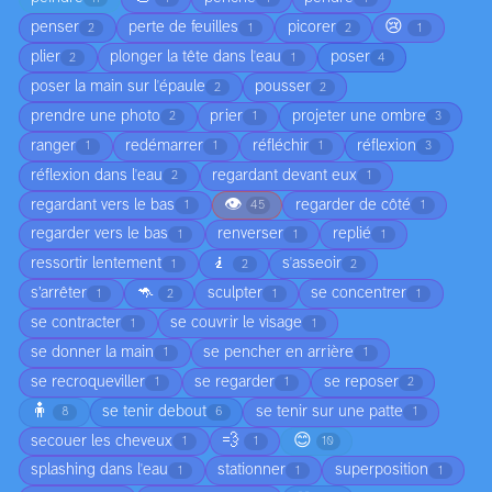
😢
penser
perte de feuilles
picorer
2
1
2
1
plier
plonger la tête dans l'eau
poser
2
1
4
poser la main sur l'épaule
pousser
2
2
prendre une photo
prier
projeter une ombre
2
1
3
ranger
redémarrer
réfléchir
réflexion
1
1
1
3
réflexion dans l'eau
regardant devant eux
2
1
👁️
regardant vers le bas
regarder de côté
1
45
1
regarder vers le bas
renverser
replié
1
1
1
🧎
ressortir lentement
s'asseoir
1
2
2
🦘
s’arrêter
sculpter
se concentrer
1
2
1
1
se contracter
se couvrir le visage
1
1
se donner la main
se pencher en arrière
1
1
se recroqueviller
se regarder
se reposer
1
1
2
🧍
se tenir debout
se tenir sur une patte
8
6
1
💨
😊
secouer les cheveux
1
1
10
splashing dans l'eau
stationner
superposition
1
1
1