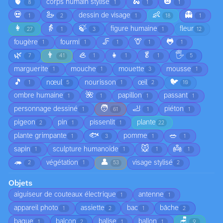
🫀
🐍
🎃
corps humain stylisé
8
1
1
1
💀
🦢
👶
👻
dessin de visage
1
2
1
18
1
👩
👵
🍃
figure humaine
fleur
27
1
3
1
12
🦵
🦒
🐸
fougère
fourmi
1
1
1
1
1
🌿
👨
🦪
👧
🥬
🖐️
7
41
1
1
1
5
marguerite
mouche
mouette
mousse
1
1
3
1
🎵
🐦
nœul
nourisson
œil
1
5
1
2
10
🌺
ombre humaine
papillon
passant
1
1
1
1
🧑
🦶
personnage dessiné
piéton
1
61
1
1
pigeon
pin
pissenlit
plante
2
1
1
22
🐟
🥗
plante grimpante
pomme
1
3
1
1
🐭
👼
sapin
sculpture humanoïde
1
1
1
1
🦔
👤
végétation
visage stylisé
2
1
53
2
Objets
aiguiseur de couteaux électrique
antenne
1
1
appareil photo
assiette
bac
bâche
1
2
1
2
🪑
bague
balcon
balise
ballon
1
2
1
1
9