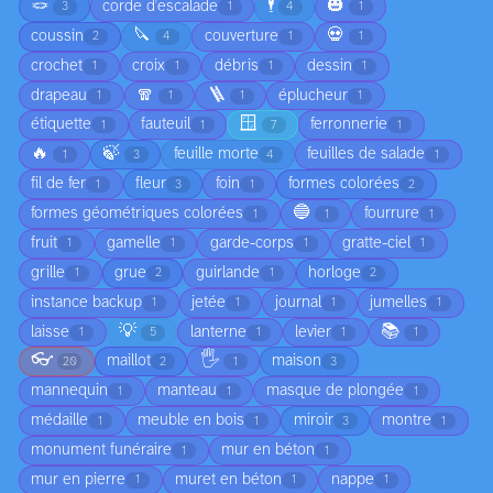
🪢
🕴️
🎃
corde d'escalade
3
1
4
1
🔪
💀
coussin
couverture
2
4
1
1
crochet
croix
débris
dessin
1
1
1
1
🧣
🪜
drapeau
éplucheur
1
1
1
1
🪟
étiquette
fauteuil
ferronnerie
1
1
7
1
🔥
🍃
feuille morte
feuilles de salade
1
3
4
1
fil de fer
fleur
foin
formes colorées
1
3
1
2
🔵
formes géométriques colorées
fourrure
1
1
1
fruit
gamelle
garde-corps
gratte-ciel
1
1
1
1
grille
grue
guirlande
horloge
1
2
1
2
instance backup
jetée
journal
jumelles
1
1
1
1
💡
📚
laisse
lanterne
levier
1
5
1
1
1
👓
🖐️
maillot
maison
20
2
1
3
mannequin
manteau
masque de plongée
1
1
1
médaille
meuble en bois
miroir
montre
1
1
3
1
monument funéraire
mur en béton
1
1
mur en pierre
muret en béton
nappe
1
1
1