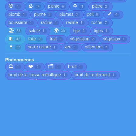
🌸
🪨
♻️
plante
plâtre
1
17
6
11
2
🪶
plomb
plume
plumes
poil
1
5
3
8
4
poussière
racine
résine
roche
1
1
1
7
🏖️
🌍
saleté
tige
tiges
33
1
30
2
1
🧵
toile
trait
végétation
végétaux
47
36
1
2
1
🍷
verre coloré
vert
vêtement
37
1
1
2
Phénomènes
🔮
❤️
🗂️
bruit
1
1
1
1
bruit de la caisse métallique
bruit de roulement
1
1
🌡️
🗓️
brume
chute d'arbre
3
1
1
1
🌅
chute de branches
ciel nuageux
1
1
1
😠
circulation
coucher de soleil
1
1
1
🍂
croissance
déplacement du sable
4
2
1
🏚️
🌀
🦟
écho dans l’habitacle
1
1
1
1
👣
écoulement
écume
émotion
1
2
1
1
☀️
empreintes dans le sable
1
1