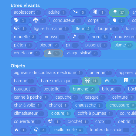
Êtres vivants
🐾
🕷️
🌳
adolescent
adulte
a
1
1
5
1
37
🐕
🐉
🫀
conducteur
corps
co
5
1
1
1
8
🍃
figure humaine
fleur
fougère
fourm
3
1
12
1
🎵
mouette
mousse
nœul
nourisson
3
1
1
5
piéton
pigeon
pin
pissenlit
plante
1
2
1
1
22
👤
végétation
visage stylisé
1
53
2
Objets
aiguiseur de couteaux électrique
antenne
appareil
1
1
🚧
⛵
🏢
barque
barre métallique
1
1
14
5
5
bouquet
bouteille
branche
brique
bûc
1
1
9
1
canne à pêche
capuche
casque
ceinture
1
1
1
1
char à voile
chariot
chaussette
chaussure
1
1
3
9
climatisateur
clôture
coiffe à plumes
col roul
1
6
1
💀
couverture
crochet
croix
débris
1
1
1
1
1
🔥
🍃
feuille morte
feuilles de salade
1
3
4
1