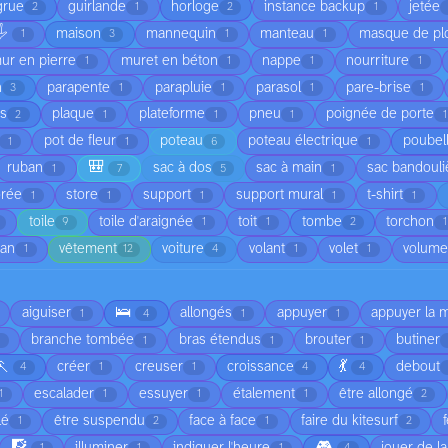
grue
guirlande
horloge
instance backup
jetée
2
1
2
1
️
maison
mannequin
manteau
masque de pl
1
3
1
1
ur en pierre
muret en béton
nappe
nourriture
1
1
1
1
n
parapente
parapluie
parasol
pare-brise
3
1
1
1
1
is
plaque
plateforme
pneu
poignée de porte
2
1
1
1
1
pot de fleur
poteau
poteau électrique
poubel
1
1
6
1
🎒
ruban
sac à dos
sac à main
sac bandouli
1
7
5
1
orée
store
support
support mural
t-shirt
1
1
1
1
1
toile
toile d'araignée
toit
tombe
torchon
9
1
1
2
1
ean
vêtement
voiture
volant
volet
volume
1
12
4
1
1
🛌
aiguiser
allongés
appuyer
appuyer la 
1
4
1
1
branche tombée
bras étendus
brouter
butiner
1
1
1
🏃
💃
créer
creuser
croissance
debout
4
1
1
4
4
escalader
essuyer
étalement
être allongé
1
1
1
1
2
lé
être suspendu
face à face
faire du kitesurf
1
2
1
2
🧗
🎮
illuminer
indiquer l'heure
jouer de l