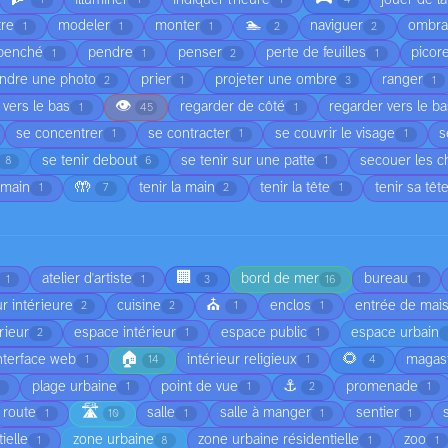
1
1
1
4
🏊
tre
modeler
monter
naviguer
ombr
1
1
1
2
2
penché
pendre
penser
perte de feuilles
picor
1
1
2
1
ndre une photo
prier
projeter une ombre
ranger
2
1
3
1
👁️
 vers le bas
regarder de côté
regarder vers le b
1
45
1
se concentrer
se contracter
se couvrir le visage
s
1
1
1
se tenir debout
se tenir sur une patte
secouer les 
8
6
1
🤲
 main
tenir la main
tenir la tête
tenir sa têt
1
7
2
1
🏢
atelier d'artiste
bord de mer
bureau
1
1
3
16
1
⛪
r intérieure
cuisine
enclos
entrée de mai
2
2
1
1
rieur
espace intérieur
espace public
espace urbain
2
1
1
🏠
🌻
nterface web
intérieur religieux
magas
1
14
1
4
⚓
plage urbaine
point de vue
promenade
1
1
1
2
1
🛣️
route
salle
salle à manger
sentier
1
10
1
1
1
ielle
zone urbaine
zone urbaine résidentielle
zoo
1
8
1
1