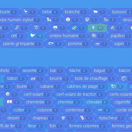
🦩
🐃
rbuste
bébé
branche
buisson
3
1
4
1
1
2
🐍
🎃
💀
🦢
rps humain stylisé
dess
1
1
1
1
2
🦵
🦒
🐸
🌿
👨
🦪

i
1
1
1
1
7
41
1
🐦
🌺
œil
ombre humaine
papillon
1
2
10
1
1
1
🐟
🥗
plante grimpante
pomme
sapin
1
3
1
1
1
 photo
assiette
bac
bâche
bague
balcon
1
2
1
2
1
🧱
📦
bâton
beurre
bois de chauffage
2
1
1
1
1
🔌
he
buste
cabane
cabines de plage
2
1
1
3
5
🔘
cerf-volant
cerf-volant de traction
cerfs-volant
1
1
2
🛤️
cheminée
chemise
chevalet
cigarette
1
1
3
4
🪢
é
collier
colonne
conteneur
corde d'
1
2
1
1
3
🧣
🪜
dessin
drapeau
éplucheur
1
1
1
1
1
fil de fer
fleur
foin
formes colorées
formes gé
1
3
1
2