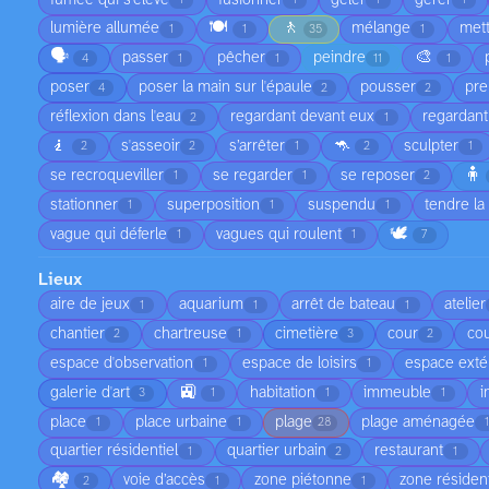
1
1
1
1
🍽️
🚶
lumière allumée
mélange
met
1
1
35
1
🗣️
🎨
passer
pêcher
peindre
4
1
1
11
1
poser
poser la main sur l'épaule
pousser
pre
4
2
2
réflexion dans l'eau
regardant devant eux
regardant
2
1
🧎
🦘
s'asseoir
s’arrêter
sculpter
2
2
1
2
1
🧍
se recroqueviller
se regarder
se reposer
1
1
2
stationner
superposition
suspendu
tendre la
1
1
1
🕊️
vague qui déferle
vagues qui roulent
1
1
7
Lieux
aire de jeux
aquarium
arrêt de bateau
atelier
1
1
1
chantier
chartreuse
cimetière
cour
cou
2
1
3
2
espace d'observation
espace de loisirs
espace exté
1
1
🚉
galerie d'art
habitation
immeuble
i
3
1
1
1
place
place urbaine
plage
plage aménagée
1
1
28
quartier résidentiel
quartier urbain
restaurant
1
2
1
🏘️
voie d’accès
zone piétonne
zone résident
2
1
1