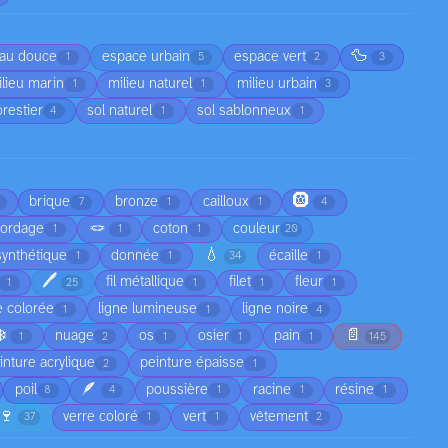
🦆
au douce
espace urbain
espace vert
1
5
2
3
lieu marin
milieu naturel
milieu urbain
1
1
3
orestier
sol naturel
sol sablonneux
4
1
1
🛞
brique
bronze
cailloux
7
1
1
4
🪢
cordage
coton
couleur
1
1
1
20
💧
synthétique
donnée
écaille
1
1
34
1
🖊️
fil métallique
filet
fleur
1
25
1
1
1
e colorée
ligne lumineuse
ligne noire
1
1
4
❄️
📄
nuage
os
osier
pain
1
2
1
1
1
145
inture acrylique
peinture épaisse
2
1
🪶
poil
poussière
racine
résine
8
4
1
1
1
🍷
verre coloré
vert
vêtement
37
1
1
2