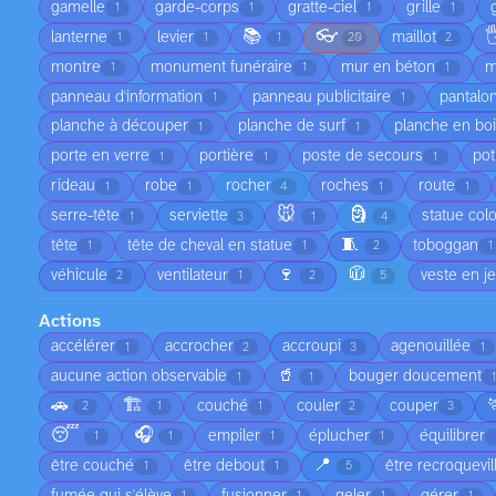
gamelle
garde-corps
gratte-ciel
grille
1
1
1
1
📚
👓

lanterne
levier
maillot
1
1
1
20
2
montre
monument funéraire
mur en béton
m
1
1
1
panneau d'information
panneau publicitaire
pantalo
1
1
planche à découper
planche de surf
planche en bo
1
1
porte en verre
portière
poste de secours
pot
1
1
1
rideau
robe
rocher
roches
route
1
1
4
1
1
🐭
🗿
serre-tête
serviette
statue col
1
3
1
4
🧵
tête
tête de cheval en statue
toboggan
1
1
2
1
🍷
🧥
véhicule
ventilateur
veste en j
2
1
2
5
Actions
accélérer
accrocher
accroupi
agenouillée
1
2
3
1
🥤
aucune action observable
bouger doucement
1
1
1
🚗
🏗️
couché
couler
couper
2
1
1
2
3
😴
🎧
empiler
éplucher
équilibrer
1
1
1
1
📍
être couché
être debout
être recroquevil
1
1
5
fumée qui s'élève
fusionner
geler
gérer