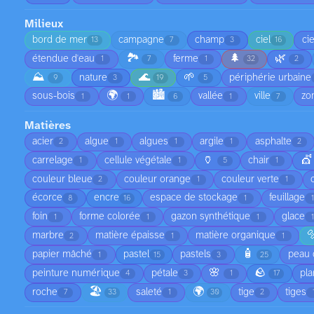
Milieux
bord de mer
campagne
champ
ciel
ci
13
7
3
16
🏞️
🌲
🌿
étendue d'eau
ferme
1
7
1
32
2
⛰️
🌊
🌱
nature
périphérie urbaine
9
3
19
5
🌍
🏙️
sous-bois
vallée
ville
zo
1
1
6
1
7
Matières
acier
algue
algues
argile
asphalte
2
1
1
1
2
🏺
💇
carrelage
cellule végétale
chair
1
1
5
1
couleur bleue
couleur orange
couleur verte
2
1
1
écorce
encre
espace de stockage
feuillage
8
16
1
foin
forme colorée
gazon synthétique
glace
1
1
1

marbre
matière épaisse
matière organique
2
1
1
🧴
papier mâché
pastel
pastels
peau 
1
15
3
25
🌸
🪨
peinture numérique
pétale
pla
4
3
1
17
🏖️
🌍
roche
saleté
tige
tiges
7
33
1
30
2