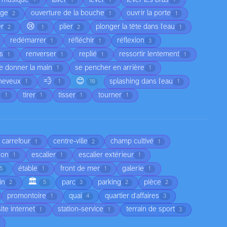
1
1
1
1
age
ouverture de la bouche
ouvrir la porte
2
1
1
😢
er
plier
plonger la tête dans l'eau
2
1
2
1
redémarrer
réfléchir
réflexion
1
1
3
as
renverser
replié
ressortir lentement
1
1
1
1
e donner la main
se pencher en arrière
1
1
💨
😊
cheveux
splashing dans l'eau
1
1
10
1
e
tirer
tisser
tourner
1
1
1
1
carrefour
centre-ville
champ cultivé
1
2
1
son
escalier
escalier extérieur
1
1
1
étable
front de mer
galerie
5
1
1
1
🏛️
in
parc
parking
pièce
2
5
3
2
2
promontoire
quai
quartier d'affaires
1
4
3
site internet
station-service
terrain de sport
1
1
3