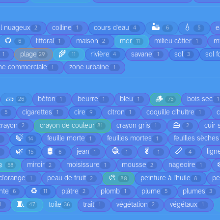
🏜️
💧
el nuageux
colline
cours d'eau
e
2
1
4
6
5
🌻
littoral
maison
mer
milieu côtier
mi
6
1
2
11
1
🌾
plage
rivière
savane
sol
sol f
1
29
11
4
1
3
ne commerciale
zone urbaine
1
1
🧱
🪵
bêton
beurre
bleu
bois sec
26
1
1
1
75
1
cigarettes
cire
citron
coquille d'huître
5
1
9
1
1
👜
crayon
crayon de couleur
crayon gris
cuir 
2
81
1
2
🍃
feuille morte
feuilles mortes
feuilles sèches
1
14
1
1
🌿
🛢️
🧶
🥬
📏
jean
lign
1
15
6
1
1
1
4

miroir
moisissure
mousse
nageoire
58
2
1
2
1
🎨
d'orange
peau de fruit
peinture à l'huile
pe
1
2
80
8
♻️
nte
plâtre
plomb
plume
plumes
6
11
2
1
5
3
🧵
toile
trait
végétation
végétaux
1
47
36
1
2
1