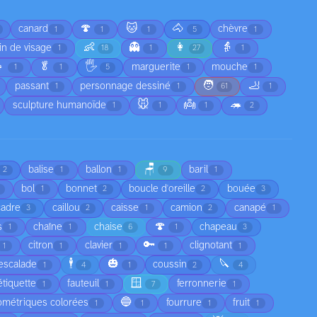
🍄
🐱
🐴
canard
chèvre
1
1
1
5
1
👶
👻
👩
👵
in de visage
1
18
1
27
1

🥬
🖐️
marguerite
mouche
1
1
5
1
1
🧑
🦶
passant
personnage dessiné
1
1
61
1
🐭
👼
🦔
sculpture humanoïde
1
1
1
2
🪑
balise
ballon
baril
2
1
1
9
1
bol
bonnet
boucle d'oreille
bouée
1
2
2
3
cadre
caillou
caisse
camion
canapé
3
2
1
2
1
🍄
s
chaîne
chaise
chapeau
1
1
6
1
3
🔑
citron
clavier
clignotant
1
1
1
1
1
🕴️
🎃
🔪
escalade
coussin
1
4
1
2
4
🪟
étiquette
fauteuil
ferronnerie
1
1
7
1
🔵
ométriques colorées
fourrure
fruit
1
1
1
1