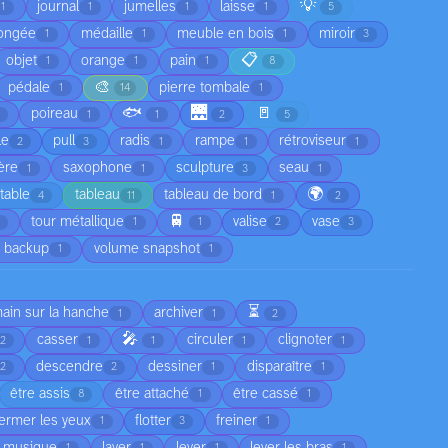
💡
journal
jumelles
laisse
1
1
1
1
5
ongée
médaille
meuble en bois
miroir
1
1
1
3
📋
objet
orange
pain
1
1
1
8
🎨
pédale
pierre tombale
1
14
1
🐟
🌉
🚪
poireau
1
1
2
5
le
pull
radis
rampe
rétroviseur
2
3
1
1
1
ère
saxophone
sculpture
seau
1
1
3
1
🌍
table
tableau
tableau de bord
4
11
1
2
🚆
tour métallique
valise
vase
1
1
2
3
 backup
volume snapshot
1
1
⏳
main sur la hanche
archiver
1
1
2
🎤
casser
circuler
clignoter
2
1
1
1
1
descendre
dessiner
disparaître
2
2
1
1
être assis
être attaché
être cassé
8
1
1
fermer les yeux
flotter
freiner
1
3
1
a musique
laver
lever
lever les bras