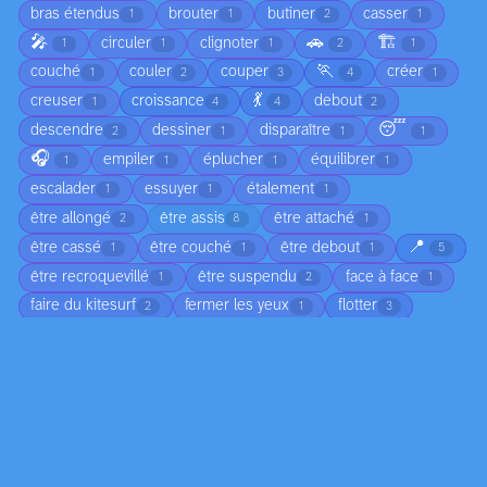
bras étendus
brouter
butiner
casser
1
1
2
1
🎤
🚗
🏗️
circuler
clignoter
1
1
1
2
1
🏃
couché
couler
couper
créer
1
2
3
4
1
💃
creuser
croissance
debout
1
4
4
2
😴
descendre
dessiner
disparaître
2
1
1
1
🎧
empiler
éplucher
équilibrer
1
1
1
1
escalader
essuyer
étalement
1
1
1
être allongé
être assis
être attaché
2
8
1
📍
être cassé
être couché
être debout
1
1
1
5
être recroquevillé
être suspendu
face à face
1
2
1
faire du kitesurf
fermer les yeux
flotter
2
1
3
freiner
fumée qui s'élève
fusionner
1
1
1
🧗
geler
gérer
illuminer
1
1
1
1
🎮
indiquer l'heure
jouer de la musique
1
4
1
laver
lever
lever les bras
1
1
1
🍽️
🚶
lumière allumée
mélange
1
1
35
1
🏊
mettre
modeler
monter
1
1
1
2