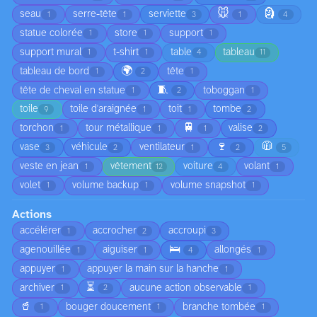
🐭
🗿
seau
serre-tête
serviette
1
1
3
1
4
statue colorée
store
support
1
1
1
support mural
t-shirt
table
tableau
1
1
4
11
🌍
tableau de bord
tête
1
2
1
🧵
tête de cheval en statue
toboggan
1
2
1
toile
toile d'araignée
toit
tombe
9
1
1
2
🚆
torchon
tour métallique
valise
1
1
1
2
🍷
🧥
vase
véhicule
ventilateur
3
2
1
2
5
veste en jean
vêtement
voiture
volant
1
12
4
1
volet
volume backup
volume snapshot
1
1
1
Actions
accélérer
accrocher
accroupi
1
2
3
🛌
agenouillée
aiguiser
allongés
1
1
4
1
appuyer
appuyer la main sur la hanche
1
1
⏳
archiver
aucune action observable
1
2
1
🥤
bouger doucement
branche tombée
1
1
1