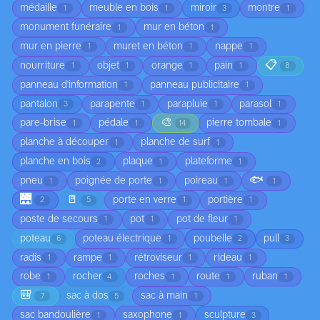
médaille
meuble en bois
miroir
montre
1
1
3
1
monument funéraire
mur en béton
1
1
mur en pierre
muret en béton
nappe
1
1
1
📋
nourriture
objet
orange
pain
1
1
1
1
8
panneau d'information
panneau publicitaire
1
1
pantalon
parapente
parapluie
parasol
3
1
1
1
🎨
pare-brise
pédale
pierre tombale
1
1
14
1
planche à découper
planche de surf
1
1
planche en bois
plaque
plateforme
2
1
1
🐟
pneu
poignée de porte
poireau
1
1
1
1
🌉
🚪
porte en verre
portière
2
5
1
1
poste de secours
pot
pot de fleur
1
1
1
poteau
poteau électrique
poubelle
pull
6
1
2
3
radis
rampe
rétroviseur
rideau
1
1
1
1
robe
rocher
roches
route
ruban
1
4
1
1
1
🎒
sac à dos
sac à main
7
5
1
sac bandoulière
saxophone
sculpture
1
1
3