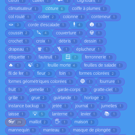
🔑
citron
clavier
clignotant
1
1
1
1
climatisateur
clôture
coiffe à plumes
1
6
1
col roulé
collier
colonne
conteneur
1
2
1
1
🪢
🕴️
🎃
corde d'escalade
3
1
4
1
🔪
💀
coussin
couverture
2
4
1
1
crochet
croix
débris
dessin
1
1
1
1
🧣
🪜
drapeau
éplucheur
1
1
1
1
🪟
étiquette
fauteuil
ferronnerie
1
1
7
1
🔥
🍃
feuille morte
feuilles de salade
1
3
4
1
fil de fer
fleur
foin
formes colorées
1
3
1
2
🔵
formes géométriques colorées
fourrure
1
1
1
fruit
gamelle
garde-corps
gratte-ciel
1
1
1
1
grille
grue
guirlande
horloge
1
2
1
2
instance backup
jetée
journal
jumelles
1
1
1
1
💡
📚
laisse
lanterne
levier
1
5
1
1
1
👓
🖐️
maillot
maison
20
2
1
3
mannequin
manteau
masque de plongée
1
1
1