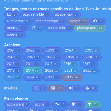
À propos
Galerie
Carte
Me contacter
Images, textes et traces sensibles de Jean-Yves Jourdain
🎞️
atlas sensible
attrape-moi
3
4
2
✍️
autoportrait
c'est technique
dessin
16
2
247
3
🎨
montage
phothistoire
photographie
3
39
4
176
poésie
5
Archives
2001
2002
2003
2004
2005
5
1
1
24
26
2006
2007
2008
2009
2010
5
12
5
4
2
2013
2014
2015
2016
2017
2
2
15
33
14
2018
2019
2020
2021
2022
14
58
22
33
22
2023
2024
2025
2026
23
8
6
144
Medias
🎞️
🖼️
🔊
📝
3
459
3
11
Êtres vivants
🐾
🕷️
🌳
adolescent
adulte
1
1
5
1
37