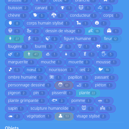
🦩
🐃
arbuste
bébé
branche
3
1
4
1
1
🍄
🐱
🐴
buisson
canard
2
1
1
1
5
🐕
🐉
chèvre
conducteur
corps
1
5
1
1
1
🫀
🐍
🎃
corps humain stylisé
8
1
1
1
💀
🦢
👶
👻
dessin de visage
1
2
1
18
1
👩
👵
🍃
figure humaine
fleur
27
1
3
1
12
🦵
🦒
🐸
fougère
fourmi
1
1
1
1
1
🌿
👨
🦪
👧
🥬
🖐️
7
41
1
1
1
5
marguerite
mouche
mouette
mousse
1
1
3
1
🎵
🐦
nœul
nourisson
œil
1
5
1
2
10
🌺
ombre humaine
papillon
passant
1
1
1
1
🧑
🦶
personnage dessiné
piéton
1
61
1
1
pigeon
pin
pissenlit
plante
2
1
1
22
🐟
🥗
plante grimpante
pomme
1
3
1
1
🐭
👼
sapin
sculpture humanoïde
1
1
1
1
🦔
👤
végétation
visage stylisé
2
1
53
2
Objets