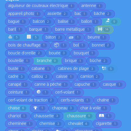
aiguiseur de couteaux électrique
antenne
1
1
appareil photo
assiette
bac
bâche
1
2
1
2
🪑
bague
balcon
balise
ballon
1
2
1
1
9
🚧
baril
barque
barre métallique
1
1
1
14
⛵
🏢
🧱
bâton
beurre
5
5
2
1
1
📦
bois de chauffage
bol
bonnet
1
1
1
2
boucle d'oreille
bouée
bouquet
2
3
1
bouteille
branche
brique
bûche
1
9
1
2
🔌
buste
cabane
cabines de plage
1
1
3
5
cadre
caillou
caisse
camion
3
2
1
2
canapé
canne à pêche
capuche
casque
1
1
1
1
🔘
ceinture
cerf-volant
1
1
1
cerf-volant de traction
cerfs-volants
chaîne
2
1
1
🍄
chaise
chapeau
char à voile
6
1
3
1
🛤️
chariot
chaussette
chaussure
1
3
9
1
cheminée
chemise
chevalet
cigarette
1
3
4
1