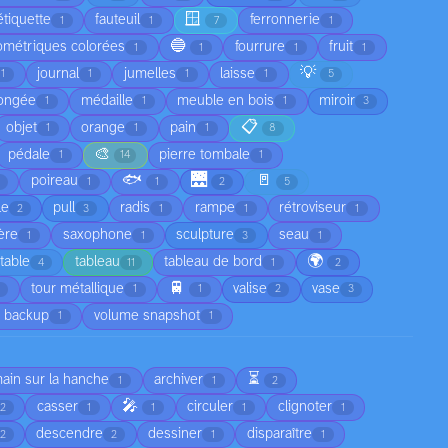
🪟
étiquette
fauteuil
ferronnerie
1
1
7
1
🔵
ométriques colorées
fourrure
fruit
1
1
1
1
💡
journal
jumelles
laisse
1
1
1
1
5
ongée
médaille
meuble en bois
miroir
1
1
1
3
📋
objet
orange
pain
1
1
1
8
🎨
pédale
pierre tombale
1
14
1
🐟
🌉
🚪
poireau
1
1
2
5
le
pull
radis
rampe
rétroviseur
2
3
1
1
1
ère
saxophone
sculpture
seau
1
1
3
1
🌍
table
tableau
tableau de bord
4
11
1
2
🚆
tour métallique
valise
vase
1
1
2
3
 backup
volume snapshot
1
1
⏳
main sur la hanche
archiver
1
1
2
🎤
casser
circuler
clignoter
2
1
1
1
1
descendre
dessiner
disparaître
2
2
1
1