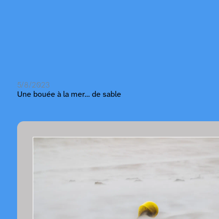
5/8/2023
Une bouée à la mer… de sable