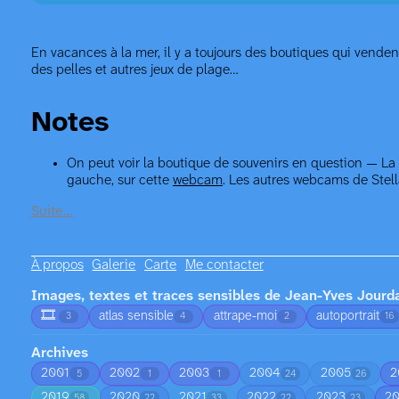
En vacances à la mer, il y a toujours des boutiques qui vende
des pelles et autres jeux de plage…
Notes
On peut voir la boutique de souvenirs en question — La 
gauche, sur cette
webcam
. Les autres webcams de Stel
Suite…
À propos
Galerie
Carte
Me contacter
Images, textes et traces sensibles de Jean-Yves Jourd
🎞️
atlas sensible
attrape-moi
autoportrait
3
4
2
16
Archives
2001
2002
2003
2004
2005
2
5
1
1
24
26
2019
2020
2021
2022
2023
2
58
22
33
22
23