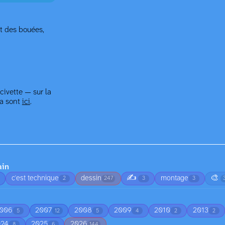
nt des bouées,
civette — sur la
la sont
ici
.
ain
✍️
🎨
c'est technique
dessin
montage
2
247
3
3
006
2007
2008
2009
2010
2013
5
12
5
4
2
2
024
2025
2026
8
6
144