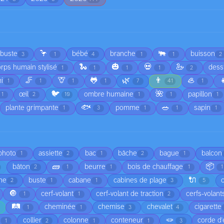
🦩
🐃
rbuste
bébé
branche
buisson
3
1
4
1
1
2
🐍
🎃
💀
🦢
rps humain stylisé
dess
1
1
1
1
2
🦵
🦒
🐸
🌿
👨
🦪

i
1
1
1
1
7
41
1
🐦
🌺
œil
ombre humaine
papillon
1
2
10
1
1
1
🐟
🥗
plante grimpante
pomme
sapin
1
3
1
1
1
 photo
assiette
bac
bâche
bague
balcon
1
2
1
2
1
🧱
📦
bâton
beurre
bois de chauffage
2
1
1
1
1
🔌
he
buste
cabane
cabines de plage
2
1
1
3
5
🔘
cerf-volant
cerf-volant de traction
cerfs-volant
1
1
2
🛤️
cheminée
chemise
chevalet
cigarette
1
1
3
4
🪢
é
collier
colonne
conteneur
corde d'
1
2
1
1
3