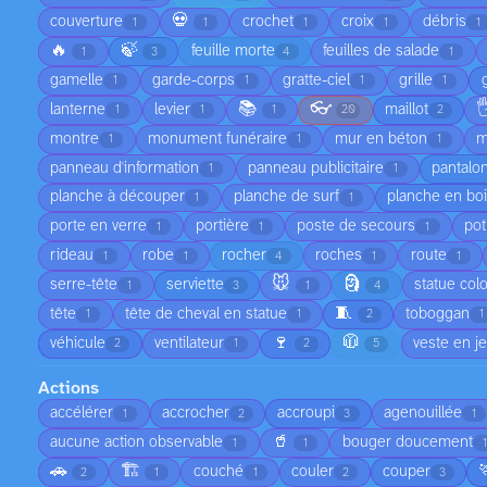
💀
couverture
crochet
croix
débris
1
1
1
1
1
🔥
🍃
feuille morte
feuilles de salade
1
3
4
1
gamelle
garde-corps
gratte-ciel
grille
1
1
1
1
📚
👓

lanterne
levier
maillot
1
1
1
20
2
montre
monument funéraire
mur en béton
m
1
1
1
panneau d'information
panneau publicitaire
pantalo
1
1
planche à découper
planche de surf
planche en bo
1
1
porte en verre
portière
poste de secours
pot
1
1
1
rideau
robe
rocher
roches
route
1
1
4
1
1
🐭
🗿
serre-tête
serviette
statue col
1
3
1
4
🧵
tête
tête de cheval en statue
toboggan
1
1
2
1
🍷
🧥
véhicule
ventilateur
veste en j
2
1
2
5
Actions
accélérer
accrocher
accroupi
agenouillée
1
2
3
1
🥤
aucune action observable
bouger doucement
1
1
1
🚗
🏗️
couché
couler
couper
2
1
1
2
3