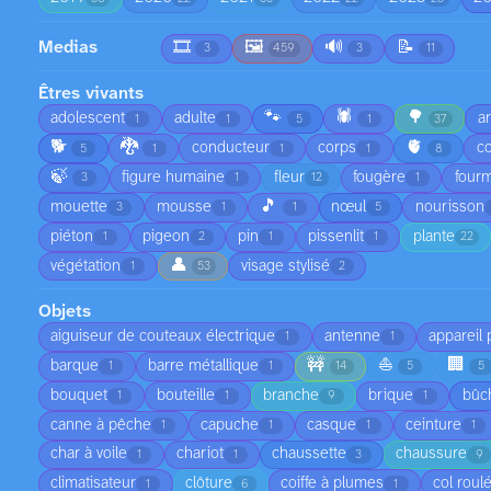
Medias
🎞️
🖼️
🔊
📝
3
459
3
11
Êtres vivants
🐾
🕷️
🌳
adolescent
adulte
a
1
1
5
1
37
🐕
🐉
🫀
conducteur
corps
co
5
1
1
1
8
🍃
figure humaine
fleur
fougère
fourm
3
1
12
1
🎵
mouette
mousse
nœul
nourisson
3
1
1
5
piéton
pigeon
pin
pissenlit
plante
1
2
1
1
22
👤
végétation
visage stylisé
1
53
2
Objets
aiguiseur de couteaux électrique
antenne
appareil
1
1
🚧
⛵
🏢
barque
barre métallique
1
1
14
5
5
bouquet
bouteille
branche
brique
bûc
1
1
9
1
canne à pêche
capuche
casque
ceinture
1
1
1
1
char à voile
chariot
chaussette
chaussure
1
1
3
9
climatisateur
clôture
coiffe à plumes
col roul
1
6
1