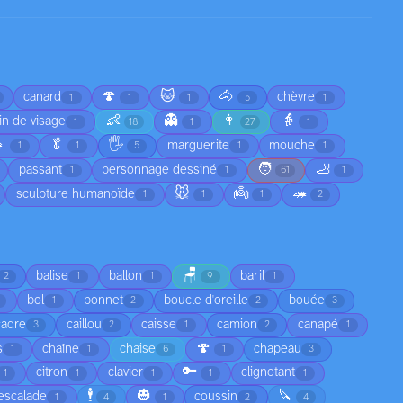
🍄
🐱
🐴
canard
chèvre
1
1
1
5
1
👶
👻
👩
👵
in de visage
1
18
1
27
1

🥬
🖐️
marguerite
mouche
1
1
5
1
1
🧑
🦶
passant
personnage dessiné
1
1
61
1
🐭
👼
🦔
sculpture humanoïde
1
1
1
2
🪑
balise
ballon
baril
2
1
1
9
1
bol
bonnet
boucle d'oreille
bouée
1
2
2
3
cadre
caillou
caisse
camion
canapé
3
2
1
2
1
🍄
s
chaîne
chaise
chapeau
1
1
6
1
3
🔑
citron
clavier
clignotant
1
1
1
1
1
🕴️
🎃
🔪
escalade
coussin
1
4
1
2
4