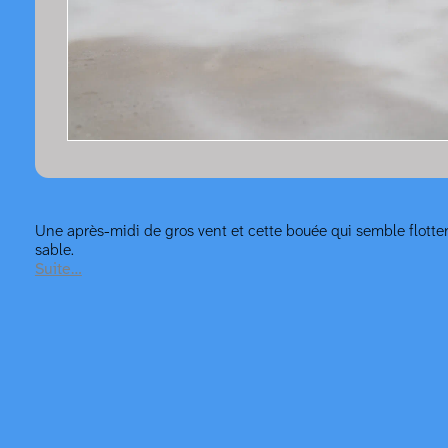
Une après-midi de gros vent et cette bouée qui semble flotte
sable.
Suite…