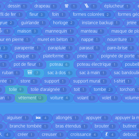
🧣
🪜
dessin
drapeau
éplucheur
1
1
1
1
1
fil de fer
fleur
foin
formes colorées
formes gé
1
3
1
2
grue
guirlande
horloge
instance backup
jetée
2
1
2
1
️
maison
mannequin
manteau
masque de pl
1
3
1
1
ur en pierre
muret en béton
nappe
nourriture
1
1
1
1
n
parapente
parapluie
parasol
pare-brise
3
1
1
1
1
is
plaque
plateforme
pneu
poignée de porte
2
1
1
1
1
pot de fleur
poteau
poteau électrique
poubel
1
1
6
1
🎒
ruban
sac à dos
sac à main
sac bandouli
1
7
5
1
orée
store
support
support mural
t-shirt
1
1
1
1
1
toile
toile d'araignée
toit
tombe
torchon
9
1
1
2
1
ean
vêtement
voiture
volant
volet
volume
1
12
4
1
1
🛌
aiguiser
allongés
appuyer
appuyer la 
1
4
1
1
branche tombée
bras étendus
brouter
butiner
1
1
1
🏃
💃
créer
creuser
croissance
debout
4
1
1
4
4