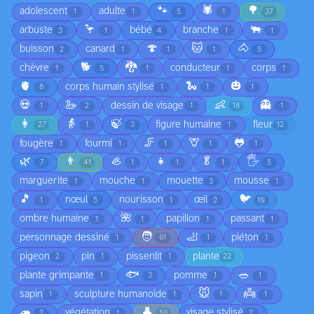
🐾
🕷️
🌳
adolescent
adulte
1
1
5
1
37
🦩
🐃
arbuste
bébé
branche
3
1
4
1
1
🍄
🐱
🐴
buisson
canard
2
1
1
1
5
🐕
🐉
chèvre
conducteur
corps
1
5
1
1
1
🫀
🐍
🎃
corps humain stylisé
8
1
1
1
💀
🦢
👶
👻
dessin de visage
1
2
1
18
1
👩
👵
🍃
figure humaine
fleur
27
1
3
1
12
🦵
🦒
🐸
fougère
fourmi
1
1
1
1
1
🌿
👨
🦪
👧
🥬
🖐️
7
41
1
1
1
5
marguerite
mouche
mouette
mousse
1
1
3
1
🎵
🐦
nœul
nourisson
œil
1
5
1
2
10
🌺
ombre humaine
papillon
passant
1
1
1
1
🧑
🦶
personnage dessiné
piéton
1
61
1
1
pigeon
pin
pissenlit
plante
2
1
1
22
🐟
🥗
plante grimpante
pomme
1
3
1
1
🐭
👼
sapin
sculpture humanoïde
1
1
1
1
🦔
👤
végétation
visage stylisé
2
1
53
2