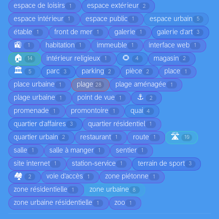
espace de loisirs
espace extérieur
1
2
espace intérieur
espace public
espace urbain
1
1
5
étable
front de mer
galerie
galerie d'art
1
1
1
3
🚉
habitation
immeuble
interface web
1
1
1
1
🏠
🌻
intérieur religieux
magasin
14
1
4
2
🏛️
parc
parking
pièce
place
5
3
2
2
1
place urbaine
plage
plage aménagée
1
28
1
⚓
plage urbaine
point de vue
1
1
2
promenade
promontoire
quai
1
1
4
quartier d'affaires
quartier résidentiel
3
1
🛣️
quartier urbain
restaurant
route
2
1
1
10
salle
salle à manger
sentier
1
1
1
site internet
station-service
terrain de sport
1
1
3
🏘️
voie d’accès
zone piétonne
2
1
1
zone résidentielle
zone urbaine
1
8
zone urbaine résidentielle
zoo
1
1