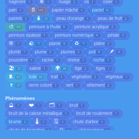
❄️
nageoire
nuage
os
osier
1
1
2
1
1
📄
pain
papier mâché
pastel
1
145
1
15
🧴
pastels
peau d'orange
peau de fruit
3
25
1
2
🎨
peinture à l'huile
peinture acrylique
80
8
2
peinture épaisse
peinture numérique
pétale
1
4
3
🌸
🪨
♻️
plante
plâtre
1
17
6
11
2
🪶
plomb
plume
plumes
poil
1
5
3
8
4
poussière
racine
résine
roche
1
1
1
7
🏖️
🌍
saleté
tige
tiges
33
1
30
2
1
🧵
toile
trait
végétation
végétaux
47
36
1
2
1
🍷
verre coloré
vert
vêtement
37
1
1
2
Phénomènes
🔮
❤️
🗂️
bruit
1
1
1
1
bruit de la caisse métallique
bruit de roulement
1
1
🌡️
🗓️
brume
chute d'arbre
3
1
1
1
🌅
chute de branches
ciel nuageux
1
1
1
😠
circulation
coucher de soleil
1
1
1