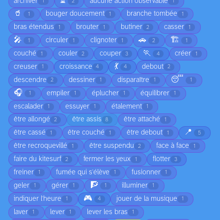
⏳
archiver
aucune action observable
1
2
1
🥤
bouger doucement
branche tombée
1
1
1
bras étendus
brouter
butiner
casser
1
1
2
1
🎤
🚗
🏗️
circuler
clignoter
1
1
1
2
1
🏃
couché
couler
couper
créer
1
2
3
4
1
💃
creuser
croissance
debout
1
4
4
2
😴
descendre
dessiner
disparaître
2
1
1
1
🎧
empiler
éplucher
équilibrer
1
1
1
1
escalader
essuyer
étalement
1
1
1
être allongé
être assis
être attaché
2
8
1
📍
être cassé
être couché
être debout
1
1
1
5
être recroquevillé
être suspendu
face à face
1
2
1
faire du kitesurf
fermer les yeux
flotter
2
1
3
freiner
fumée qui s'élève
fusionner
1
1
1
🧗
geler
gérer
illuminer
1
1
1
1
🎮
indiquer l'heure
jouer de la musique
1
4
1
laver
lever
lever les bras
1
1
1