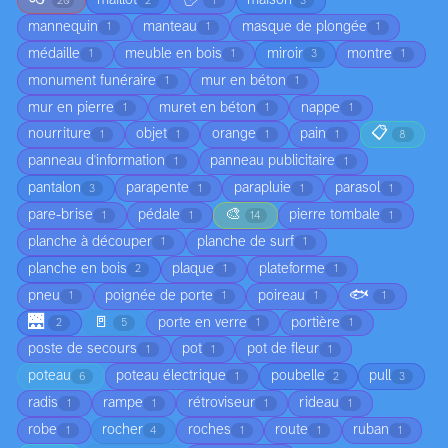
maillot
maison
20
2
1
3
mannequin
manteau
masque de plongée
1
1
1
médaille
meuble en bois
miroir
montre
1
1
3
1
monument funéraire
mur en béton
1
1
mur en pierre
muret en béton
nappe
1
1
1
📋
nourriture
objet
orange
pain
1
1
1
1
8
panneau d'information
panneau publicitaire
1
1
pantalon
parapente
parapluie
parasol
3
1
1
1
🎨
pare-brise
pédale
pierre tombale
1
1
14
1
planche à découper
planche de surf
1
1
planche en bois
plaque
plateforme
2
1
1
🐟
pneu
poignée de porte
poireau
1
1
1
1
🌉
🚪
porte en verre
portière
2
5
1
1
poste de secours
pot
pot de fleur
1
1
1
poteau
poteau électrique
poubelle
pull
6
1
2
3
radis
rampe
rétroviseur
rideau
1
1
1
1
robe
rocher
roches
route
ruban
1
4
1
1
1