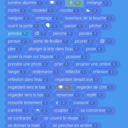
🍽️
🚶
lumière allumée
mélange
1
1
35
1
🏊
mettre
modeler
monter
1
1
1
2
naviguer
ombrage
ouverture de la bouche
2
2
1
🗣️
ouvrir la porte
passer
pêcher
1
4
1
1
🎨
peindre
penché
pendre
11
1
1
1
😢
penser
perte de feuilles
picorer
2
1
2
1
plier
plonger la tête dans l'eau
poser
2
1
4
poser la main sur l'épaule
pousser
2
2
prendre une photo
prier
projeter une ombre
2
1
3
ranger
redémarrer
réfléchir
réflexion
1
1
1
3
réflexion dans l'eau
regardant devant eux
2
1
👁️
regardant vers le bas
regarder de côté
1
45
1
regarder vers le bas
renverser
replié
1
1
1
🧎
ressortir lentement
s'asseoir
1
2
2
🦘
s’arrêter
sculpter
se concentrer
1
2
1
1
se contracter
se couvrir le visage
1
1
se donner la main
se pencher en arrière
1
1