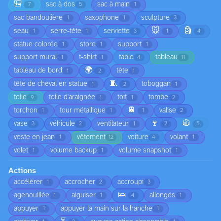
🎒
sac à dos
sac à main
7
5
1
sac bandoulière
saxophone
sculpture
1
1
3
🐭
🗿
seau
serre-tête
serviette
1
1
3
1
4
statue colorée
store
support
1
1
1
support mural
t-shirt
table
tableau
1
1
4
11
🌍
tableau de bord
tête
1
2
1
🧵
tête de cheval en statue
toboggan
1
2
1
toile
toile d'araignée
toit
tombe
9
1
1
2
🚆
torchon
tour métallique
valise
1
1
1
2
🍷
🧥
vase
véhicule
ventilateur
3
2
1
2
5
veste en jean
vêtement
voiture
volant
1
12
4
1
volet
volume backup
volume snapshot
1
1
1
Actions
accélérer
accrocher
accroupi
1
2
3
🛌
agenouillée
aiguiser
allongés
1
1
4
1
appuyer
appuyer la main sur la hanche
1
1