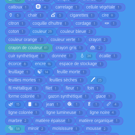
🛞
cailloux
carrelage
cellule végétale
1
4
1
1
🏺
💇
chair
cigarettes
cire
5
1
5
1
9
🪢
citron
coquille d'huître
cordage
1
1
1
1
coton
couleur
couleur bleue
1
20
2
couleur orange
couleur verte
crayon
1
1
2
👜
crayon de couleur
crayon gris
81
1
2
💧
cuir synthétique
donnée
écaille
1
1
34
1
écorce
encre
espace de stockage
8
16
1
🍃
feuillage
feuille morte
1
14
1
🖊️
feuilles mortes
feuilles sèches
1
1
25
fil métallique
filet
fleur
foin
1
1
1
1
forme colorée
gazon synthétique
glace
1
1
1
🌿
🛢️
🧶
🥬
📏
jean
15
6
1
1
1
4
ligne colorée
ligne lumineuse
ligne noire
1
1
4
marbre
matière épaisse
matière organique
2
1
1
🔩
miroir
moisissure
mousse
58
2
1
2