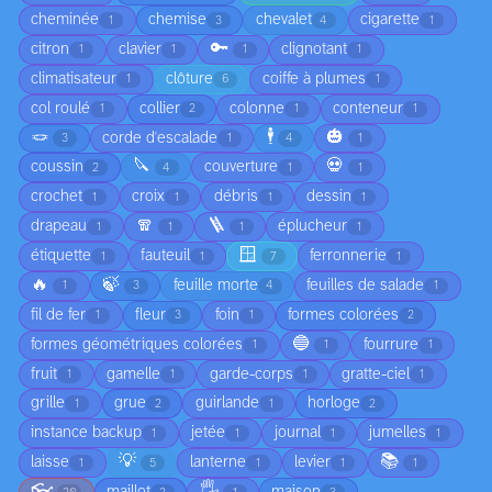
cheminée
chemise
chevalet
cigarette
1
3
4
1
🔑
citron
clavier
clignotant
1
1
1
1
climatisateur
clôture
coiffe à plumes
1
6
1
col roulé
collier
colonne
conteneur
1
2
1
1
🪢
🕴️
🎃
corde d'escalade
3
1
4
1
🔪
💀
coussin
couverture
2
4
1
1
crochet
croix
débris
dessin
1
1
1
1
🧣
🪜
drapeau
éplucheur
1
1
1
1
🪟
étiquette
fauteuil
ferronnerie
1
1
7
1
🔥
🍃
feuille morte
feuilles de salade
1
3
4
1
fil de fer
fleur
foin
formes colorées
1
3
1
2
🔵
formes géométriques colorées
fourrure
1
1
1
fruit
gamelle
garde-corps
gratte-ciel
1
1
1
1
grille
grue
guirlande
horloge
1
2
1
2
instance backup
jetée
journal
jumelles
1
1
1
1
💡
📚
laisse
lanterne
levier
1
5
1
1
1
👓
🖐️