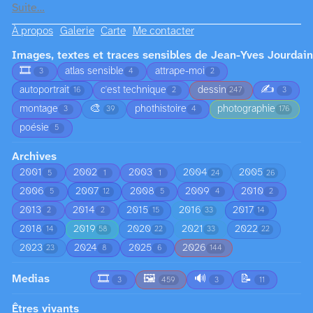
Suite…
À propos
Galerie
Carte
Me contacter
Images, textes et traces sensibles de Jean-Yves Jourdain
🎞️
atlas sensible
attrape-moi
3
4
2
✍️
autoportrait
c'est technique
dessin
16
2
247
3
🎨
montage
phothistoire
photographie
3
39
4
176
poésie
5
Archives
2001
2002
2003
2004
2005
5
1
1
24
26
2006
2007
2008
2009
2010
5
12
5
4
2
2013
2014
2015
2016
2017
2
2
15
33
14
2018
2019
2020
2021
2022
14
58
22
33
22
2023
2024
2025
2026
23
8
6
144
Medias
🎞️
🖼️
🔊
📝
3
459
3
11
Êtres vivants