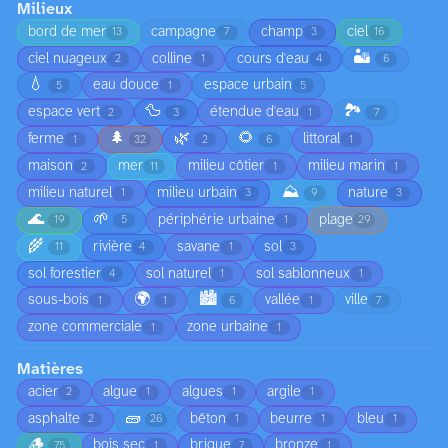
Milieux
bord de mer
campagne
champ
ciel
13
7
3
16
🏜️
ciel nuageux
colline
cours d'eau
2
1
4
6
💧
eau douce
espace urbain
5
1
5
🦆
🏞️
espace vert
étendue d'eau
2
3
1
7
🌲
🌿
🌻
ferme
littoral
1
32
2
6
1
maison
mer
milieu côtier
milieu marin
2
11
1
1
⛰️
milieu naturel
milieu urbain
nature
1
3
9
3
🌊
🌱
périphérie urbaine
plage
19
5
1
29
🌾
rivière
savane
sol
11
4
1
3
sol forestier
sol naturel
sol sablonneux
4
1
1
🌍
🏙️
sous-bois
vallée
ville
1
1
6
1
7
zone commerciale
zone urbaine
1
1
Matières
acier
algue
algues
argile
2
1
1
1
🧱
asphalte
bêton
beurre
bleu
2
26
1
1
1
🪵
bois sec
brique
bronze
75
1
7
1