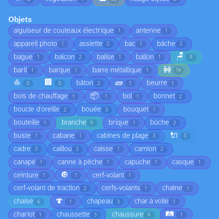
Objets
aiguiseur de couteaux électrique
antenne
1
1
appareil photo
assiette
bac
bâche
1
2
1
2
🪑
bague
balcon
balise
ballon
1
2
1
1
9
🚧
baril
barque
barre métallique
1
1
1
14
⛵
🏢
🧱
bâton
beurre
5
5
2
1
1
📦
bois de chauffage
bol
bonnet
1
1
1
2
boucle d'oreille
bouée
bouquet
2
3
1
bouteille
branche
brique
bûche
1
9
1
2
🔌
buste
cabane
cabines de plage
1
1
3
5
cadre
caillou
caisse
camion
3
2
1
2
canapé
canne à pêche
capuche
casque
1
1
1
1
🔘
ceinture
cerf-volant
1
1
1
cerf-volant de traction
cerfs-volants
chaîne
2
1
1
🍄
chaise
chapeau
char à voile
6
1
3
1
🛤️
chariot
chaussette
chaussure
1
3
9
1