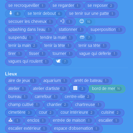
se recroqueviller
se regarder
se reposer
1
1
2
🧍
se tenir debout
se tenir sur une patte
8
6
1
💨
😊
secouer les cheveux
1
1
10
splashing dans l'eau
stationner
superposition
1
1
1
🤲
suspendu
tendre la main
1
1
7
tenir la main
tenir la tête
tenir sa tête
2
1
1
tirer
tisser
tourner
vague qui déferle
1
1
1
1
🕊️
vagues qui roulent
1
7
Lieux
aire de jeux
aquarium
arrêt de bateau
1
1
1
🏢
atelier
atelier d'artiste
bord de mer
1
1
3
16
bureau
carrefour
centre-ville
1
1
2
champ cultivé
chantier
chartreuse
1
2
1
cimetière
cour
cour intérieure
cuisine
3
2
2
2
⛪
enclos
entrée de maison
escalier
1
1
1
1
escalier extérieur
espace d'observation
1
1