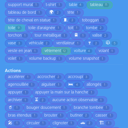
support mural
t-shirt
table
tableau
1
1
4
11
🌍
tableau de bord
tête
1
2
1
🧵
tête de cheval en statue
toboggan
1
2
1
toile
toile d'araignée
toit
tombe
9
1
1
2
🚆
torchon
tour métallique
valise
1
1
1
2
🍷
🧥
vase
véhicule
ventilateur
3
2
1
2
5
veste en jean
vêtement
voiture
volant
1
12
4
1
volet
volume backup
volume snapshot
1
1
1
Actions
accélérer
accrocher
accroupi
1
2
3
🛌
agenouillée
aiguiser
allongés
1
1
4
1
appuyer
appuyer la main sur la hanche
1
1
⏳
archiver
aucune action observable
1
2
1
🥤
bouger doucement
branche tombée
1
1
1
bras étendus
brouter
butiner
casser
1
1
2
1
🎤
🚗
🏗️
circuler
clignoter
1
1
1
2
1