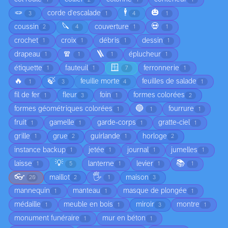
🪢
🕴️
🎃
corde d'escalade
3
1
4
1
🔪
💀
coussin
couverture
2
4
1
1
crochet
croix
débris
dessin
1
1
1
1
🧣
🪜
drapeau
éplucheur
1
1
1
1
🪟
étiquette
fauteuil
ferronnerie
1
1
7
1
🔥
🍃
feuille morte
feuilles de salade
1
3
4
1
fil de fer
fleur
foin
formes colorées
1
3
1
2
🔵
formes géométriques colorées
fourrure
1
1
1
fruit
gamelle
garde-corps
gratte-ciel
1
1
1
1
grille
grue
guirlande
horloge
1
2
1
2
instance backup
jetée
journal
jumelles
1
1
1
1
💡
📚
laisse
lanterne
levier
1
5
1
1
1
👓
🖐️
maillot
maison
20
2
1
3
mannequin
manteau
masque de plongée
1
1
1
médaille
meuble en bois
miroir
montre
1
1
3
1
monument funéraire
mur en béton
1
1