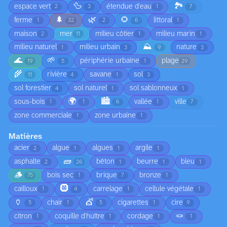
🦆
🏞️
espace vert
étendue d'eau
2
3
1
7
🌲
🌿
🌻
ferme
littoral
1
32
2
6
1
maison
mer
milieu côtier
milieu marin
2
11
1
1
⛰️
milieu naturel
milieu urbain
nature
1
3
9
3
🌊
🌱
périphérie urbaine
plage
19
5
1
29
🌾
rivière
savane
sol
11
4
1
3
sol forestier
sol naturel
sol sablonneux
4
1
1
🌍
🏙️
sous-bois
vallée
ville
1
1
6
1
7
zone commerciale
zone urbaine
1
1
Matières
acier
algue
algues
argile
2
1
1
1
🧱
asphalte
bêton
beurre
bleu
2
26
1
1
1
🪵
bois sec
brique
bronze
75
1
7
1
🛞
cailloux
carrelage
cellule végétale
1
4
1
1
🏺
💇
chair
cigarettes
cire
5
1
5
1
9
🪢
citron
coquille d'huître
cordage
1
1
1
1