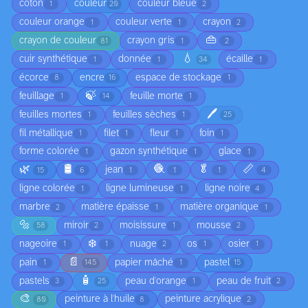
coton
couleur
couleur bleue
1
20
2
couleur orange
couleur verte
crayon
1
1
2
👜
crayon de couleur
crayon gris
81
1
2
💧
cuir synthétique
donnée
écaille
1
1
34
1
écorce
encre
espace de stockage
8
16
1
🍃
feuillage
feuille morte
1
14
1
🖊️
feuilles mortes
feuilles sèches
1
1
25
fil métallique
filet
fleur
foin
1
1
1
1
forme colorée
gazon synthétique
glace
1
1
1
🌿
🛢️
🧶
🥬
📏
jean
15
6
1
1
1
4
ligne colorée
ligne lumineuse
ligne noire
1
1
4
marbre
matière épaisse
matière organique
2
1
1
🔩
miroir
moisissure
mousse
58
2
1
2
❄️
nageoire
nuage
os
osier
1
1
2
1
1
📄
pain
papier mâché
pastel
1
145
1
15
🧴
pastels
peau d'orange
peau de fruit
3
25
1
2
🎨
peinture à l'huile
peinture acrylique
80
8
2