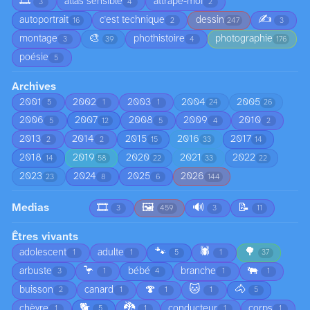
🎞️
atlas sensible
attrape-moi
3
4
2
✍️
autoportrait
c'est technique
dessin
16
2
247
3
🎨
montage
phothistoire
photographie
3
39
4
176
poésie
5
Archives
2001
2002
2003
2004
2005
5
1
1
24
26
2006
2007
2008
2009
2010
5
12
5
4
2
2013
2014
2015
2016
2017
2
2
15
33
14
2018
2019
2020
2021
2022
14
58
22
33
22
2023
2024
2025
2026
23
8
6
144
Medias
🎞️
🖼️
🔊
📝
3
459
3
11
Êtres vivants
🐾
🕷️
🌳
adolescent
adulte
1
1
5
1
37
🦩
🐃
arbuste
bébé
branche
3
1
4
1
1
🍄
🐱
🐴
buisson
canard
2
1
1
1
5
🐕
🐉
chèvre
conducteur
corps
1
5
1
1
1