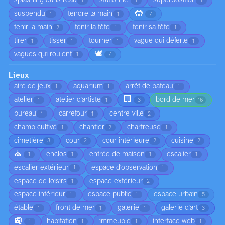
splashing dans l'eau
stationner
superposition
1
1
1
🤲
suspendu
tendre la main
1
1
7
tenir la main
tenir la tête
tenir sa tête
2
1
1
tirer
tisser
tourner
vague qui déferle
1
1
1
1
🕊️
vagues qui roulent
1
7
Lieux
aire de jeux
aquarium
arrêt de bateau
1
1
1
🏢
atelier
atelier d'artiste
bord de mer
1
1
3
16
bureau
carrefour
centre-ville
1
1
2
champ cultivé
chantier
chartreuse
1
2
1
cimetière
cour
cour intérieure
cuisine
3
2
2
2
⛪
enclos
entrée de maison
escalier
1
1
1
1
escalier extérieur
espace d'observation
1
1
espace de loisirs
espace extérieur
1
2
espace intérieur
espace public
espace urbain
1
1
5
étable
front de mer
galerie
galerie d'art
1
1
1
3
🚉
habitation
immeuble
interface web
1
1
1
1