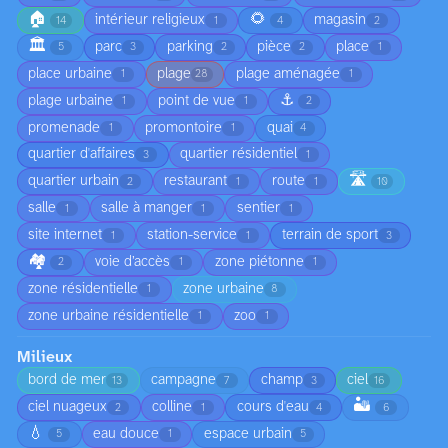
🏠
🌻
intérieur religieux
magasin
14
1
4
2
🏛️
parc
parking
pièce
place
5
3
2
2
1
place urbaine
plage
plage aménagée
1
28
1
⚓
plage urbaine
point de vue
1
1
2
promenade
promontoire
quai
1
1
4
quartier d'affaires
quartier résidentiel
3
1
🛣️
quartier urbain
restaurant
route
2
1
1
10
salle
salle à manger
sentier
1
1
1
site internet
station-service
terrain de sport
1
1
3
🏘️
voie d’accès
zone piétonne
2
1
1
zone résidentielle
zone urbaine
1
8
zone urbaine résidentielle
zoo
1
1
Milieux
bord de mer
campagne
champ
ciel
13
7
3
16
🏜️
ciel nuageux
colline
cours d'eau
2
1
4
6
💧
eau douce
espace urbain
5
1
5