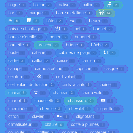
🪑
bague
balcon
balise
ballon
1
2
1
1
9
🚧
baril
barque
barre métallique
1
1
1
14
⛵
🏢
🧱
bâton
beurre
5
5
2
1
1
📦
bois de chauffage
bol
bonnet
1
1
1
2
boucle d'oreille
bouée
bouquet
2
3
1
bouteille
branche
brique
bûche
1
9
1
2
🔌
buste
cabane
cabines de plage
1
1
3
5
cadre
caillou
caisse
camion
3
2
1
2
canapé
canne à pêche
capuche
casque
1
1
1
1
🔘
ceinture
cerf-volant
1
1
1
cerf-volant de traction
cerfs-volants
chaîne
2
1
1
🍄
chaise
chapeau
char à voile
6
1
3
1
🛤️
chariot
chaussette
chaussure
1
3
9
1
cheminée
chemise
chevalet
cigarette
1
3
4
1
🔑
citron
clavier
clignotant
1
1
1
1
climatisateur
clôture
coiffe à plumes
1
6
1
col roulé
collier
colonne
conteneur
1
2
1
1