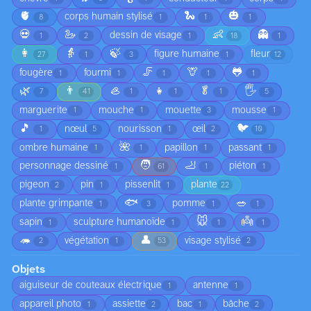
🫀
🐍
🎃
corps humain stylisé
8
1
1
1
💀
🦢
👶
👻
dessin de visage
1
2
1
18
1
👩
👵
🍃
figure humaine
fleur
27
1
3
1
12
🦵
🦒
🐸
fougère
fourmi
1
1
1
1
1
🌿
👨
🦪
👧
🥬
🖐️
7
41
1
1
1
5
marguerite
mouche
mouette
mousse
1
1
3
1
🎵
🐦
nœul
nourisson
œil
1
5
1
2
10
🌺
ombre humaine
papillon
passant
1
1
1
1
🧑
🦶
personnage dessiné
piéton
1
61
1
1
pigeon
pin
pissenlit
plante
2
1
1
22
🐟
🥗
plante grimpante
pomme
1
3
1
1
🐭
👼
sapin
sculpture humanoïde
1
1
1
1
🦔
👤
végétation
visage stylisé
2
1
53
2
Objets
aiguiseur de couteaux électrique
antenne
1
1
appareil photo
assiette
bac
bâche
1
2
1
2