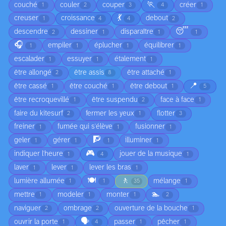
🏃
couché
couler
couper
créer
1
2
3
4
1
💃
creuser
croissance
debout
1
4
4
2
😴
descendre
dessiner
disparaître
2
1
1
1
🎧
empiler
éplucher
équilibrer
1
1
1
1
escalader
essuyer
étalement
1
1
1
être allongé
être assis
être attaché
2
8
1
📍
être cassé
être couché
être debout
1
1
1
5
être recroquevillé
être suspendu
face à face
1
2
1
faire du kitesurf
fermer les yeux
flotter
2
1
3
freiner
fumée qui s'élève
fusionner
1
1
1
🧗
geler
gérer
illuminer
1
1
1
1
🎮
indiquer l'heure
jouer de la musique
1
4
1
laver
lever
lever les bras
1
1
1
🍽️
🚶
lumière allumée
mélange
1
1
35
1
🏊
mettre
modeler
monter
1
1
1
2
naviguer
ombrage
ouverture de la bouche
2
2
1
🗣️
ouvrir la porte
passer
pêcher
1
4
1
1