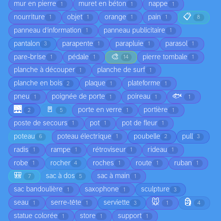
mur en pierre
muret en béton
nappe
1
1
1
📋
nourriture
objet
orange
pain
1
1
1
1
8
panneau d'information
panneau publicitaire
1
1
pantalon
parapente
parapluie
parasol
3
1
1
1
🎨
pare-brise
pédale
pierre tombale
1
1
14
1
planche à découper
planche de surf
1
1
planche en bois
plaque
plateforme
2
1
1
🐟
pneu
poignée de porte
poireau
1
1
1
1
🌉
🚪
porte en verre
portière
2
5
1
1
poste de secours
pot
pot de fleur
1
1
1
poteau
poteau électrique
poubelle
pull
6
1
2
3
radis
rampe
rétroviseur
rideau
1
1
1
1
robe
rocher
roches
route
ruban
1
4
1
1
1
🎒
sac à dos
sac à main
7
5
1
sac bandoulière
saxophone
sculpture
1
1
3
🐭
🗿
seau
serre-tête
serviette
1
1
3
1
4
statue colorée
store
support
1
1
1