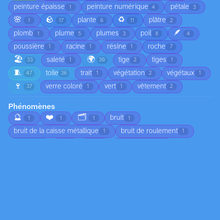
peinture épaisse
peinture numérique
pétale
1
4
3
🌸
🪨
♻️
plante
plâtre
1
17
6
11
2
🪶
plomb
plume
plumes
poil
1
5
3
8
4
poussière
racine
résine
roche
1
1
1
7
🏖️
🌍
saleté
tige
tiges
33
1
30
2
1
🧵
toile
trait
végétation
végétaux
47
36
1
2
1
🍷
verre coloré
vert
vêtement
37
1
1
2
Phénomènes
🔮
❤️
🗂️
bruit
1
1
1
1
bruit de la caisse métallique
bruit de roulement
1
1
🌡️
🗓️
brume
chute d'arbre
3
1
1
1
🌅
chute de branches
ciel nuageux
1
1
1
😠
circulation
coucher de soleil
1
1
1
🍂
croissance
déplacement du sable
4
2
1
🏚️
🌀
🦟
écho dans l’habitacle
1
1
1
1
👣
écoulement
écume
émotion
1
2
1
1