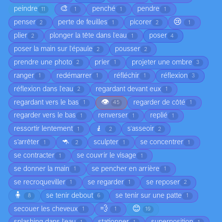
🎨
peindre
penché
pendre
11
1
1
1
😢
penser
perte de feuilles
picorer
2
1
2
1
plier
plonger la tête dans l'eau
poser
2
1
4
poser la main sur l'épaule
pousser
2
2
prendre une photo
prier
projeter une ombre
2
1
3
ranger
redémarrer
réfléchir
réflexion
1
1
1
3
réflexion dans l'eau
regardant devant eux
2
1
👁️
regardant vers le bas
regarder de côté
1
45
1
regarder vers le bas
renverser
replié
1
1
1
🧎
ressortir lentement
s'asseoir
1
2
2
🦘
s’arrêter
sculpter
se concentrer
1
2
1
1
se contracter
se couvrir le visage
1
1
se donner la main
se pencher en arrière
1
1
se recroqueviller
se regarder
se reposer
1
1
2
🧍
se tenir debout
se tenir sur une patte
8
6
1
💨
😊
secouer les cheveux
1
1
10