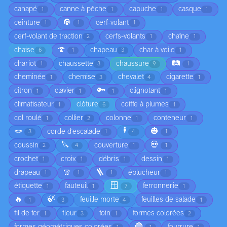
canapé
canne à pêche
capuche
casque
1
1
1
1
🔘
ceinture
cerf-volant
1
1
1
cerf-volant de traction
cerfs-volants
chaîne
2
1
1
🍄
chaise
chapeau
char à voile
6
1
3
1
🛤️
chariot
chaussette
chaussure
1
3
9
1
cheminée
chemise
chevalet
cigarette
1
3
4
1
🔑
citron
clavier
clignotant
1
1
1
1
climatisateur
clôture
coiffe à plumes
1
6
1
col roulé
collier
colonne
conteneur
1
2
1
1
🪢
🕴️
🎃
corde d'escalade
3
1
4
1
🔪
💀
coussin
couverture
2
4
1
1
crochet
croix
débris
dessin
1
1
1
1
🧣
🪜
drapeau
éplucheur
1
1
1
1
🪟
étiquette
fauteuil
ferronnerie
1
1
7
1
🔥
🍃
feuille morte
feuilles de salade
1
3
4
1
fil de fer
fleur
foin
formes colorées
1
3
1
2
🔵