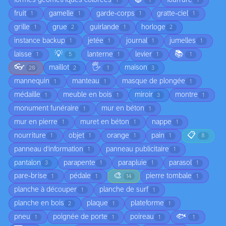
formes géométriques colorées
fourrure
1
1
1
fruit
gamelle
garde-corps
gratte-ciel
1
1
1
1
grille
grue
guirlande
horloge
1
2
1
2
instance backup
jetée
journal
jumelles
1
1
1
1
💡
📚
laisse
lanterne
levier
1
5
1
1
1
👓
🖐️
maillot
maison
20
2
1
3
mannequin
manteau
masque de plongée
1
1
1
médaille
meuble en bois
miroir
montre
1
1
3
1
monument funéraire
mur en béton
1
1
mur en pierre
muret en béton
nappe
1
1
1
📋
nourriture
objet
orange
pain
1
1
1
1
8
panneau d'information
panneau publicitaire
1
1
pantalon
parapente
parapluie
parasol
3
1
1
1
🎨
pare-brise
pédale
pierre tombale
1
1
14
1
planche à découper
planche de surf
1
1
planche en bois
plaque
plateforme
2
1
1
🐟
pneu
poignée de porte
poireau
1
1
1
1