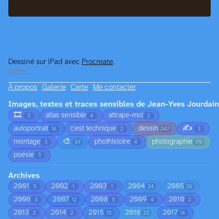
Dessiné sur iPad avec
Procreate
.
Suite…
À propos
Galerie
Carte
Me contacter
Images, textes et traces sensibles de Jean-Yves Jourdain
🎞️
atlas sensible
attrape-moi
3
4
2
✍️
autoportrait
c'est technique
dessin
16
2
247
3
🎨
montage
phothistoire
photographie
3
39
4
176
poésie
5
Archives
2001
2002
2003
2004
2005
5
1
1
24
26
2006
2007
2008
2009
2010
5
12
5
4
2
2013
2014
2015
2016
2017
2
2
15
33
14