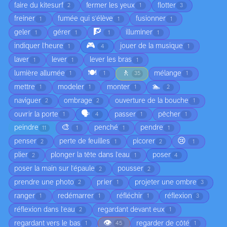
faire du kitesurf
fermer les yeux
flotter
2
1
3
freiner
fumée qui s'élève
fusionner
1
1
1
🧗
geler
gérer
illuminer
1
1
1
1
🎮
indiquer l'heure
jouer de la musique
1
4
1
laver
lever
lever les bras
1
1
1
🍽️
🚶
lumière allumée
mélange
1
1
35
1
🏊
mettre
modeler
monter
1
1
1
2
naviguer
ombrage
ouverture de la bouche
2
2
1
🗣️
ouvrir la porte
passer
pêcher
1
4
1
1
🎨
peindre
penché
pendre
11
1
1
1
😢
penser
perte de feuilles
picorer
2
1
2
1
plier
plonger la tête dans l'eau
poser
2
1
4
poser la main sur l'épaule
pousser
2
2
prendre une photo
prier
projeter une ombre
2
1
3
ranger
redémarrer
réfléchir
réflexion
1
1
1
3
réflexion dans l'eau
regardant devant eux
2
1
👁️
regardant vers le bas
regarder de côté
1
45
1