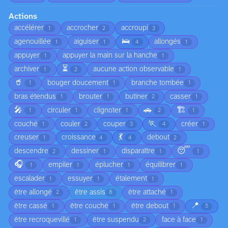
Actions
accélérer
accrocher
accroupi
1
2
3
🛌
agenouillée
aiguiser
allongés
1
1
4
1
appuyer
appuyer la main sur la hanche
1
1
⏳
archiver
aucune action observable
1
2
1
🥤
bouger doucement
branche tombée
1
1
1
bras étendus
brouter
butiner
casser
1
1
2
1
🎤
🚗
🏗️
circuler
clignoter
1
1
1
2
1
🏃
couché
couler
couper
créer
1
2
3
4
1
💃
creuser
croissance
debout
1
4
4
2
😴
descendre
dessiner
disparaître
2
1
1
1
🎧
empiler
éplucher
équilibrer
1
1
1
1
escalader
essuyer
étalement
1
1
1
être allongé
être assis
être attaché
2
8
1
📍
être cassé
être couché
être debout
1
1
1
5
être recroquevillé
être suspendu
face à face
1
2
1