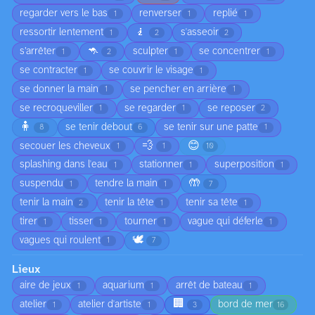
regarder vers le bas
renverser
replié
1
1
1
🧎
ressortir lentement
s'asseoir
1
2
2
🦘
s’arrêter
sculpter
se concentrer
1
2
1
1
se contracter
se couvrir le visage
1
1
se donner la main
se pencher en arrière
1
1
se recroqueviller
se regarder
se reposer
1
1
2
🧍
se tenir debout
se tenir sur une patte
8
6
1
💨
😊
secouer les cheveux
1
1
10
splashing dans l'eau
stationner
superposition
1
1
1
🤲
suspendu
tendre la main
1
1
7
tenir la main
tenir la tête
tenir sa tête
2
1
1
tirer
tisser
tourner
vague qui déferle
1
1
1
1
🕊️
vagues qui roulent
1
7
Lieux
aire de jeux
aquarium
arrêt de bateau
1
1
1
🏢
atelier
atelier d'artiste
bord de mer
1
1
3
16