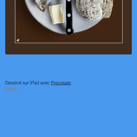
Dessiné sur iPad avec
Procreate
.
Suite…