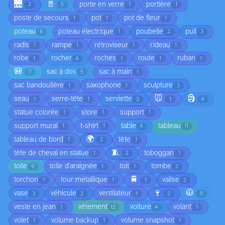
🌉
🚪
porte en verre
portière
2
5
1
1
poste de secours
pot
pot de fleur
1
1
1
poteau
poteau électrique
poubelle
pull
6
1
2
3
radis
rampe
rétroviseur
rideau
1
1
1
1
robe
rocher
roches
route
ruban
1
4
1
1
1
🎒
sac à dos
sac à main
7
5
1
sac bandoulière
saxophone
sculpture
1
1
3
🐭
🗿
seau
serre-tête
serviette
1
1
3
1
4
statue colorée
store
support
1
1
1
support mural
t-shirt
table
tableau
1
1
4
11
🌍
tableau de bord
tête
1
2
1
🧵
tête de cheval en statue
toboggan
1
2
1
toile
toile d'araignée
toit
tombe
9
1
1
2
🚆
torchon
tour métallique
valise
1
1
1
2
🍷
🧥
vase
véhicule
ventilateur
3
2
1
2
5
veste en jean
vêtement
voiture
volant
1
12
4
1
volet
volume backup
volume snapshot
1
1
1