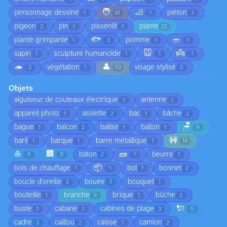
🧑
🦶
personnage dessiné
piéton
1
61
1
1
pigeon
pin
pissenlit
plante
2
1
1
22
🐟
🥗
plante grimpante
pomme
1
3
1
1
🐭
👼
sapin
sculpture humanoïde
1
1
1
1
🦔
👤
végétation
visage stylisé
2
1
53
2
Objets
aiguiseur de couteaux électrique
antenne
1
1
appareil photo
assiette
bac
bâche
1
2
1
2
🪑
bague
balcon
balise
ballon
1
2
1
1
9
🚧
baril
barque
barre métallique
1
1
1
14
⛵
🏢
🧱
bâton
beurre
5
5
2
1
1
📦
bois de chauffage
bol
bonnet
1
1
1
2
boucle d'oreille
bouée
bouquet
2
3
1
bouteille
branche
brique
bûche
1
9
1
2
🔌
buste
cabane
cabines de plage
1
1
3
5
cadre
caillou
caisse
camion
3
2
1
2