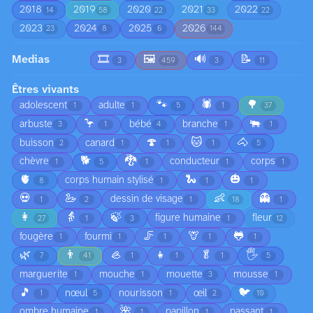
2018
2019
2020
2021
2022
14
58
22
33
22
2023
2024
2025
2026
23
8
6
144
Medias
🎞️
🖼️
🔊
📝
3
459
3
11
Êtres vivants
🐾
🕷️
🌳
adolescent
adulte
1
1
5
1
37
🦩
🐃
arbuste
bébé
branche
3
1
4
1
1
🍄
🐱
🐴
buisson
canard
2
1
1
1
5
🐕
🐉
chèvre
conducteur
corps
1
5
1
1
1
🫀
🐍
🎃
corps humain stylisé
8
1
1
1
💀
🦢
👶
👻
dessin de visage
1
2
1
18
1
👩
👵
🍃
figure humaine
fleur
27
1
3
1
12
🦵
🦒
🐸
fougère
fourmi
1
1
1
1
1
🌿
👨
🦪
👧
🥬
🖐️
7
41
1
1
1
5
marguerite
mouche
mouette
mousse
1
1
3
1
🎵
🐦
nœul
nourisson
œil
1
5
1
2
10
🌺
ombre humaine
papillon
passant
1
1
1
1