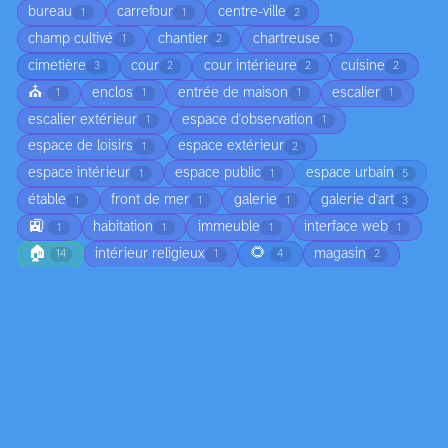
bureau
carrefour
centre-ville
1
1
2
champ cultivé
chantier
chartreuse
1
2
1
cimetière
cour
cour intérieure
cuisine
3
2
2
2
⛪
enclos
entrée de maison
escalier
1
1
1
1
escalier extérieur
espace d'observation
1
1
espace de loisirs
espace extérieur
1
2
espace intérieur
espace public
espace urbain
1
1
5
étable
front de mer
galerie
galerie d'art
1
1
1
3
🚉
habitation
immeuble
interface web
1
1
1
1
🏠
🌻
intérieur religieux
magasin
14
1
4
2
🏛️
parc
parking
pièce
place
5
3
2
2
1
place urbaine
plage
plage aménagée
1
28
1
⚓
plage urbaine
point de vue
1
1
2
promenade
promontoire
quai
1
1
4
quartier d'affaires
quartier résidentiel
3
1
🛣️
quartier urbain
restaurant
route
2
1
1
10
salle
salle à manger
sentier
1
1
1