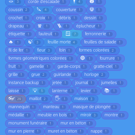
🪢
🕴️
🎃
corde d'escalade
3
1
4
1
🔪
💀
coussin
couverture
2
4
1
1
crochet
croix
débris
dessin
1
1
1
1
🧣
🪜
drapeau
éplucheur
1
1
1
1
🪟
étiquette
fauteuil
ferronnerie
1
1
7
1
🔥
🍃
feuille morte
feuilles de salade
1
3
4
1
fil de fer
fleur
foin
formes colorées
1
3
1
2
🔵
formes géométriques colorées
fourrure
1
1
1
fruit
gamelle
garde-corps
gratte-ciel
1
1
1
1
grille
grue
guirlande
horloge
1
2
1
2
instance backup
jetée
journal
jumelles
1
1
1
1
💡
📚
laisse
lanterne
levier
1
5
1
1
1
👓
🖐️
maillot
maison
20
2
1
3
mannequin
manteau
masque de plongée
1
1
1
médaille
meuble en bois
miroir
montre
1
1
3
1
monument funéraire
mur en béton
1
1
mur en pierre
muret en béton
nappe
1
1
1