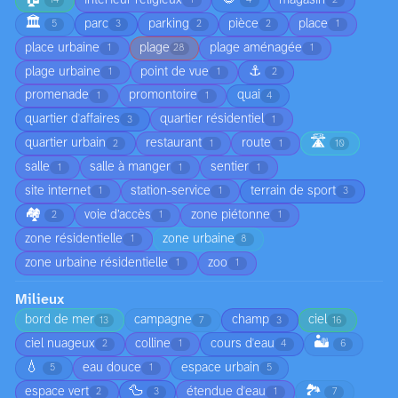
14
1
4
2
🏛️
parc
parking
pièce
place
5
3
2
2
1
place urbaine
plage
plage aménagée
1
28
1
⚓
plage urbaine
point de vue
1
1
2
promenade
promontoire
quai
1
1
4
quartier d'affaires
quartier résidentiel
3
1
🛣️
quartier urbain
restaurant
route
2
1
1
10
salle
salle à manger
sentier
1
1
1
site internet
station-service
terrain de sport
1
1
3
🏘️
voie d’accès
zone piétonne
2
1
1
zone résidentielle
zone urbaine
1
8
zone urbaine résidentielle
zoo
1
1
Milieux
bord de mer
campagne
champ
ciel
13
7
3
16
🏜️
ciel nuageux
colline
cours d'eau
2
1
4
6
💧
eau douce
espace urbain
5
1
5
🦆
🏞️
espace vert
étendue d'eau
2
3
1
7