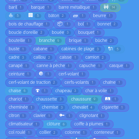
🚧
baril
barque
barre métallique
1
1
1
14
⛵
🏢
🧱
bâton
beurre
5
5
2
1
1
📦
bois de chauffage
bol
bonnet
1
1
1
2
boucle d'oreille
bouée
bouquet
2
3
1
bouteille
branche
brique
bûche
1
9
1
2
🔌
buste
cabane
cabines de plage
1
1
3
5
cadre
caillou
caisse
camion
3
2
1
2
canapé
canne à pêche
capuche
casque
1
1
1
1
🔘
ceinture
cerf-volant
1
1
1
cerf-volant de traction
cerfs-volants
chaîne
2
1
1
🍄
chaise
chapeau
char à voile
6
1
3
1
🛤️
chariot
chaussette
chaussure
1
3
9
1
cheminée
chemise
chevalet
cigarette
1
3
4
1
🔑
citron
clavier
clignotant
1
1
1
1
climatisateur
clôture
coiffe à plumes
1
6
1
col roulé
collier
colonne
conteneur
1
2
1
1