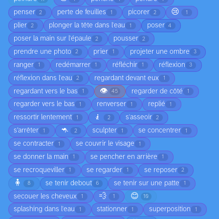
😢
penser
perte de feuilles
picorer
2
1
2
1
plier
plonger la tête dans l'eau
poser
2
1
4
poser la main sur l'épaule
pousser
2
2
prendre une photo
prier
projeter une ombre
2
1
3
ranger
redémarrer
réfléchir
réflexion
1
1
1
3
réflexion dans l'eau
regardant devant eux
2
1
👁️
regardant vers le bas
regarder de côté
1
45
1
regarder vers le bas
renverser
replié
1
1
1
🧎
ressortir lentement
s'asseoir
1
2
2
🦘
s’arrêter
sculpter
se concentrer
1
2
1
1
se contracter
se couvrir le visage
1
1
se donner la main
se pencher en arrière
1
1
se recroqueviller
se regarder
se reposer
1
1
2
🧍
se tenir debout
se tenir sur une patte
8
6
1
💨
😊
secouer les cheveux
1
1
10
splashing dans l'eau
stationner
superposition
1
1
1