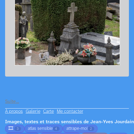
Suite…
À propos
Galerie
Carte
Me contacter
Images, textes et traces sensibles de Jean-Yves Jourdain
🎞️
atlas sensible
attrape-moi
3
4
2