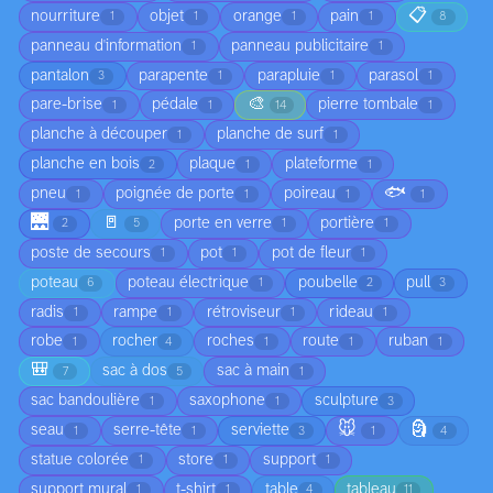
📋
nourriture
objet
orange
pain
1
1
1
1
8
panneau d'information
panneau publicitaire
1
1
pantalon
parapente
parapluie
parasol
3
1
1
1
🎨
pare-brise
pédale
pierre tombale
1
1
14
1
planche à découper
planche de surf
1
1
planche en bois
plaque
plateforme
2
1
1
🐟
pneu
poignée de porte
poireau
1
1
1
1
🌉
🚪
porte en verre
portière
2
5
1
1
poste de secours
pot
pot de fleur
1
1
1
poteau
poteau électrique
poubelle
pull
6
1
2
3
radis
rampe
rétroviseur
rideau
1
1
1
1
robe
rocher
roches
route
ruban
1
4
1
1
1
🎒
sac à dos
sac à main
7
5
1
sac bandoulière
saxophone
sculpture
1
1
3
🐭
🗿
seau
serre-tête
serviette
1
1
3
1
4
statue colorée
store
support
1
1
1
support mural
t-shirt
table
tableau
1
1
4
11