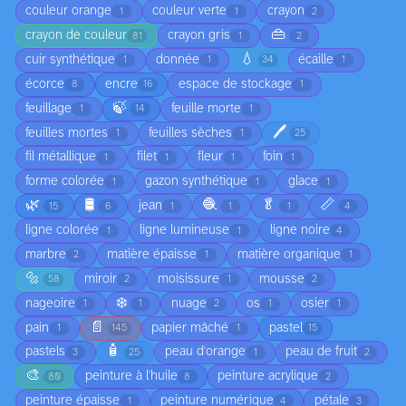
couleur orange
couleur verte
crayon
1
1
2
👜
crayon de couleur
crayon gris
81
1
2
💧
cuir synthétique
donnée
écaille
1
1
34
1
écorce
encre
espace de stockage
8
16
1
🍃
feuillage
feuille morte
1
14
1
🖊️
feuilles mortes
feuilles sèches
1
1
25
fil métallique
filet
fleur
foin
1
1
1
1
forme colorée
gazon synthétique
glace
1
1
1
🌿
🛢️
🧶
🥬
📏
jean
15
6
1
1
1
4
ligne colorée
ligne lumineuse
ligne noire
1
1
4
marbre
matière épaisse
matière organique
2
1
1
🔩
miroir
moisissure
mousse
58
2
1
2
❄️
nageoire
nuage
os
osier
1
1
2
1
1
📄
pain
papier mâché
pastel
1
145
1
15
🧴
pastels
peau d'orange
peau de fruit
3
25
1
2
🎨
peinture à l'huile
peinture acrylique
80
8
2
peinture épaisse
peinture numérique
pétale
1
4
3