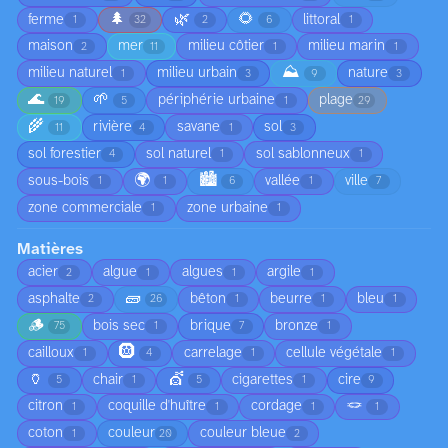
🌲
🌿
🌻
ferme
littoral
1
32
2
6
1
maison
mer
milieu côtier
milieu marin
2
11
1
1
⛰️
milieu naturel
milieu urbain
nature
1
3
9
3
🌊
🌱
périphérie urbaine
plage
19
5
1
29
🌾
rivière
savane
sol
11
4
1
3
sol forestier
sol naturel
sol sablonneux
4
1
1
🌍
🏙️
sous-bois
vallée
ville
1
1
6
1
7
zone commerciale
zone urbaine
1
1
Matières
acier
algue
algues
argile
2
1
1
1
🧱
asphalte
bêton
beurre
bleu
2
26
1
1
1
🪵
bois sec
brique
bronze
75
1
7
1
🛞
cailloux
carrelage
cellule végétale
1
4
1
1
🏺
💇
chair
cigarettes
cire
5
1
5
1
9
🪢
citron
coquille d'huître
cordage
1
1
1
1
coton
couleur
couleur bleue
1
20
2