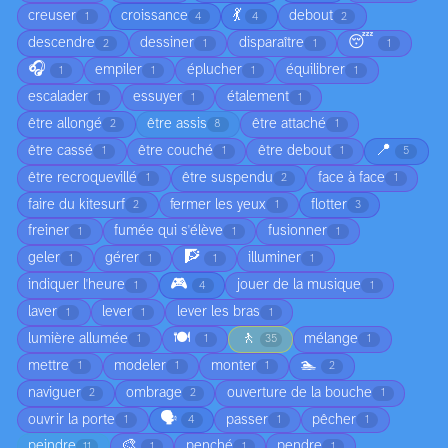
💃
creuser
croissance
debout
1
4
4
2
😴
descendre
dessiner
disparaître
2
1
1
1
🎧
empiler
éplucher
équilibrer
1
1
1
1
escalader
essuyer
étalement
1
1
1
être allongé
être assis
être attaché
2
8
1
📍
être cassé
être couché
être debout
1
1
1
5
être recroquevillé
être suspendu
face à face
1
2
1
faire du kitesurf
fermer les yeux
flotter
2
1
3
freiner
fumée qui s'élève
fusionner
1
1
1
🧗
geler
gérer
illuminer
1
1
1
1
🎮
indiquer l'heure
jouer de la musique
1
4
1
laver
lever
lever les bras
1
1
1
🍽️
🚶
lumière allumée
mélange
1
1
35
1
🏊
mettre
modeler
monter
1
1
1
2
naviguer
ombrage
ouverture de la bouche
2
2
1
🗣️
ouvrir la porte
passer
pêcher
1
4
1
1
🎨
peindre
penché
pendre
11
1
1
1