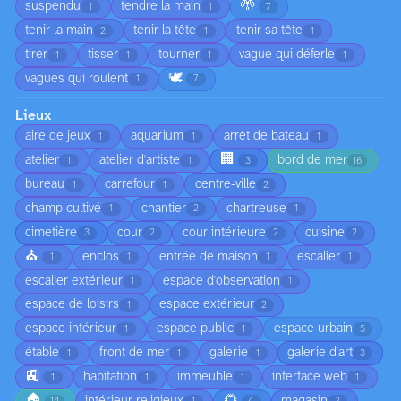
🤲
suspendu
tendre la main
1
1
7
tenir la main
tenir la tête
tenir sa tête
2
1
1
tirer
tisser
tourner
vague qui déferle
1
1
1
1
🕊️
vagues qui roulent
1
7
Lieux
aire de jeux
aquarium
arrêt de bateau
1
1
1
🏢
atelier
atelier d'artiste
bord de mer
1
1
3
16
bureau
carrefour
centre-ville
1
1
2
champ cultivé
chantier
chartreuse
1
2
1
cimetière
cour
cour intérieure
cuisine
3
2
2
2
⛪
enclos
entrée de maison
escalier
1
1
1
1
escalier extérieur
espace d'observation
1
1
espace de loisirs
espace extérieur
1
2
espace intérieur
espace public
espace urbain
1
1
5
étable
front de mer
galerie
galerie d'art
1
1
1
3
🚉
habitation
immeuble
interface web
1
1
1
1
🏠
🌻
intérieur religieux
magasin