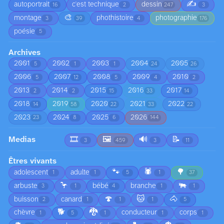
✍️
autoportrait
c'est technique
dessin
16
2
247
3
🎨
montage
phothistoire
photographie
3
39
4
176
poésie
5
Archives
2001
2002
2003
2004
2005
5
1
1
24
26
2006
2007
2008
2009
2010
5
12
5
4
2
2013
2014
2015
2016
2017
2
2
15
33
14
2018
2019
2020
2021
2022
14
58
22
33
22
2023
2024
2025
2026
23
8
6
144
Medias
🎞️
🖼️
🔊
📝
3
459
3
11
Êtres vivants
🐾
🕷️
🌳
adolescent
adulte
1
1
5
1
37
🦩
🐃
arbuste
bébé
branche
3
1
4
1
1
🍄
🐱
🐴
buisson
canard
2
1
1
1
5
🐕
🐉
chèvre
conducteur
corps
1
5
1
1
1