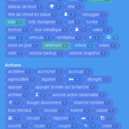
🌍
tableau de bord
tête
1
2
1
🧵
tête de cheval en statue
toboggan
1
2
1
toile
toile d'araignée
toit
tombe
9
1
1
2
🚆
torchon
tour métallique
valise
1
1
1
2
🍷
🧥
vase
véhicule
ventilateur
3
2
1
2
5
veste en jean
vêtement
voiture
volant
1
12
4
1
volet
volume backup
volume snapshot
1
1
1
Actions
accélérer
accrocher
accroupi
1
2
3
🛌
agenouillée
aiguiser
allongés
1
1
4
1
appuyer
appuyer la main sur la hanche
1
1
⏳
archiver
aucune action observable
1
2
1
🥤
bouger doucement
branche tombée
1
1
1
bras étendus
brouter
butiner
casser
1
1
2
1
🎤
🚗
🏗️
circuler
clignoter
1
1
1
2
1
🏃
couché
couler
couper
créer
1
2
3
4
1