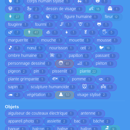
🫀
🐍
🎃
corps humain stylisé
8
1
1
1
💀
🦢
👶
👻
dessin de visage
1
2
1
18
1
👩
👵
🍃
figure humaine
fleur
27
1
3
1
12
🦵
🦒
🐸
fougère
fourmi
1
1
1
1
1
🌿
👨
🦪
👧
🥬
🖐️
7
41
1
1
1
5
marguerite
mouche
mouette
mousse
1
1
3
1
🎵
🐦
nœul
nourisson
œil
1
5
1
2
10
🌺
ombre humaine
papillon
passant
1
1
1
1
🧑
🦶
personnage dessiné
piéton
1
61
1
1
pigeon
pin
pissenlit
plante
2
1
1
22
🐟
🥗
plante grimpante
pomme
1
3
1
1
🐭
👼
sapin
sculpture humanoïde
1
1
1
1
🦔
👤
végétation
visage stylisé
2
1
53
2
Objets
aiguiseur de couteaux électrique
antenne
1
1
appareil photo
assiette
bac
bâche
1
2
1
2
🪑
bague
balcon
balise
ballon
1
2
1
1
9