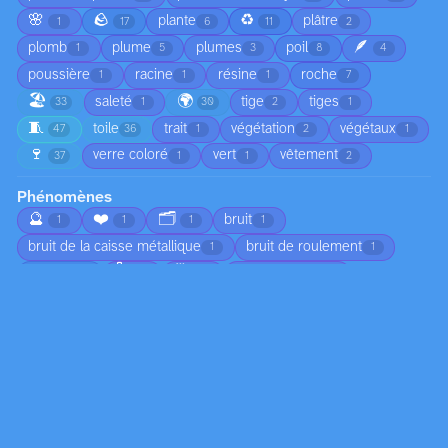
🌸
🪨
♻️
plante
plâtre
1
17
6
11
2
🪶
plomb
plume
plumes
poil
1
5
3
8
4
poussière
racine
résine
roche
1
1
1
7
🏖️
🌍
saleté
tige
tiges
33
1
30
2
1
🧵
toile
trait
végétation
végétaux
47
36
1
2
1
🍷
verre coloré
vert
vêtement
37
1
1
2
Phénomènes
🔮
❤️
🗂️
bruit
1
1
1
1
bruit de la caisse métallique
bruit de roulement
1
1
🌡️
🗓️
brume
chute d'arbre
3
1
1
1
🌅
chute de branches
ciel nuageux
1
1
1
😠
circulation
coucher de soleil
1
1
1
🍂
croissance
déplacement du sable
4
2
1
🏚️
🌀
🦟
écho dans l’habitacle
1
1
1
1
👣
écoulement
écume
émotion
1
2
1
1
☀️
empreintes dans le sable
1
1