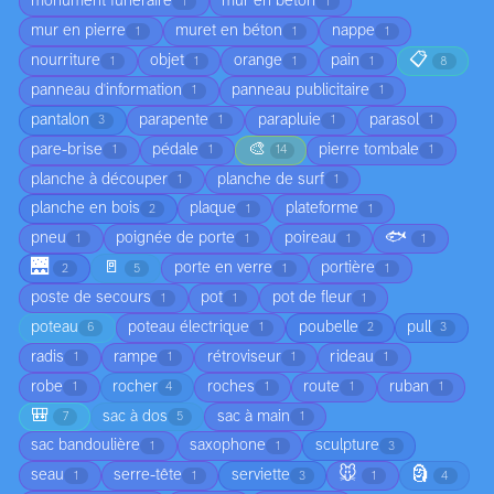
monument funéraire
mur en béton
1
1
mur en pierre
muret en béton
nappe
1
1
1
📋
nourriture
objet
orange
pain
1
1
1
1
8
panneau d'information
panneau publicitaire
1
1
pantalon
parapente
parapluie
parasol
3
1
1
1
🎨
pare-brise
pédale
pierre tombale
1
1
14
1
planche à découper
planche de surf
1
1
planche en bois
plaque
plateforme
2
1
1
🐟
pneu
poignée de porte
poireau
1
1
1
1
🌉
🚪
porte en verre
portière
2
5
1
1
poste de secours
pot
pot de fleur
1
1
1
poteau
poteau électrique
poubelle
pull
6
1
2
3
radis
rampe
rétroviseur
rideau
1
1
1
1
robe
rocher
roches
route
ruban
1
4
1
1
1
🎒
sac à dos
sac à main
7
5
1
sac bandoulière
saxophone
sculpture
1
1
3
🐭
🗿
seau
serre-tête
serviette
1
1
3
1
4