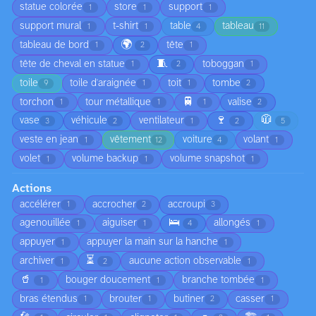
statue colorée
store
support
1
1
1
support mural
t-shirt
table
tableau
1
1
4
11
🌍
tableau de bord
tête
1
2
1
🧵
tête de cheval en statue
toboggan
1
2
1
toile
toile d'araignée
toit
tombe
9
1
1
2
🚆
torchon
tour métallique
valise
1
1
1
2
🍷
🧥
vase
véhicule
ventilateur
3
2
1
2
5
veste en jean
vêtement
voiture
volant
1
12
4
1
volet
volume backup
volume snapshot
1
1
1
Actions
accélérer
accrocher
accroupi
1
2
3
🛌
agenouillée
aiguiser
allongés
1
1
4
1
appuyer
appuyer la main sur la hanche
1
1
⏳
archiver
aucune action observable
1
2
1
🥤
bouger doucement
branche tombée
1
1
1
bras étendus
brouter
butiner
casser
1
1
2
1