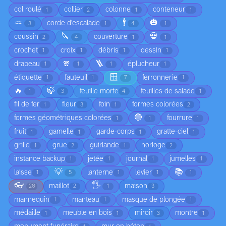
col roulé
collier
colonne
conteneur
1
2
1
1
🪢
🕴️
🎃
corde d'escalade
3
1
4
1
🔪
💀
coussin
couverture
2
4
1
1
crochet
croix
débris
dessin
1
1
1
1
🧣
🪜
drapeau
éplucheur
1
1
1
1
🪟
étiquette
fauteuil
ferronnerie
1
1
7
1
🔥
🍃
feuille morte
feuilles de salade
1
3
4
1
fil de fer
fleur
foin
formes colorées
1
3
1
2
🔵
formes géométriques colorées
fourrure
1
1
1
fruit
gamelle
garde-corps
gratte-ciel
1
1
1
1
grille
grue
guirlande
horloge
1
2
1
2
instance backup
jetée
journal
jumelles
1
1
1
1
💡
📚
laisse
lanterne
levier
1
5
1
1
1
👓
🖐️
maillot
maison
20
2
1
3
mannequin
manteau
masque de plongée
1
1
1
médaille
meuble en bois
miroir
montre
1
1
3
1