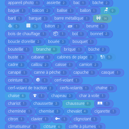
appareil photo
assiette
bac
bâche
1
2
1
2
🪑
bague
balcon
balise
ballon
1
2
1
1
9
🚧
baril
barque
barre métallique
1
1
1
14
⛵
🏢
🧱
bâton
beurre
5
5
2
1
1
📦
bois de chauffage
bol
bonnet
1
1
1
2
boucle d'oreille
bouée
bouquet
2
3
1
bouteille
branche
brique
bûche
1
9
1
2
🔌
buste
cabane
cabines de plage
1
1
3
5
cadre
caillou
caisse
camion
3
2
1
2
canapé
canne à pêche
capuche
casque
1
1
1
1
🔘
ceinture
cerf-volant
1
1
1
cerf-volant de traction
cerfs-volants
chaîne
2
1
1
🍄
chaise
chapeau
char à voile
6
1
3
1
🛤️
chariot
chaussette
chaussure
1
3
9
1
cheminée
chemise
chevalet
cigarette
1
3
4
1
🔑
citron
clavier
clignotant
1
1
1
1
climatisateur
clôture
coiffe à plumes
1
6
1