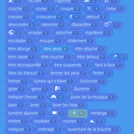
🎤
🚗
🏗️
circuler
clignoter
1
1
1
2
1
🏃
couché
couler
couper
créer
1
2
3
4
1
💃
creuser
croissance
debout
1
4
4
2
😴
descendre
dessiner
disparaître
2
1
1
1
🎧
empiler
éplucher
équilibrer
1
1
1
1
escalader
essuyer
étalement
1
1
1
être allongé
être assis
être attaché
2
8
1
📍
être cassé
être couché
être debout
1
1
1
5
être recroquevillé
être suspendu
face à face
1
2
1
faire du kitesurf
fermer les yeux
flotter
2
1
3
freiner
fumée qui s'élève
fusionner
1
1
1
🧗
geler
gérer
illuminer
1
1
1
1
🎮
indiquer l'heure
jouer de la musique
1
4
1
laver
lever
lever les bras
1
1
1
🍽️
🚶
lumière allumée
mélange
1
1
35
1
🏊
mettre
modeler
monter
1
1
1
2
naviguer
ombrage
ouverture de la bouche
2
2
1