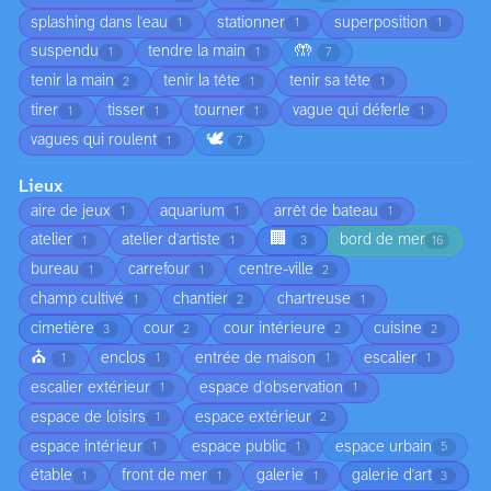
splashing dans l'eau
stationner
superposition
1
1
1
🤲
suspendu
tendre la main
1
1
7
tenir la main
tenir la tête
tenir sa tête
2
1
1
tirer
tisser
tourner
vague qui déferle
1
1
1
1
🕊️
vagues qui roulent
1
7
Lieux
aire de jeux
aquarium
arrêt de bateau
1
1
1
🏢
atelier
atelier d'artiste
bord de mer
1
1
3
16
bureau
carrefour
centre-ville
1
1
2
champ cultivé
chantier
chartreuse
1
2
1
cimetière
cour
cour intérieure
cuisine
3
2
2
2
⛪
enclos
entrée de maison
escalier
1
1
1
1
escalier extérieur
espace d'observation
1
1
espace de loisirs
espace extérieur
1
2
espace intérieur
espace public
espace urbain
1
1
5
étable
front de mer
galerie
galerie d'art
1
1
1
3