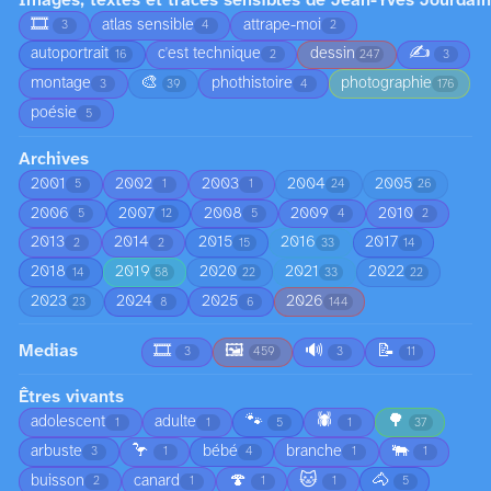
Images, textes et traces sensibles de Jean-Yves Jourdain
🎞️
atlas sensible
attrape-moi
3
4
2
✍️
autoportrait
c'est technique
dessin
16
2
247
3
🎨
montage
phothistoire
photographie
3
39
4
176
poésie
5
Archives
2001
2002
2003
2004
2005
5
1
1
24
26
2006
2007
2008
2009
2010
5
12
5
4
2
2013
2014
2015
2016
2017
2
2
15
33
14
2018
2019
2020
2021
2022
14
58
22
33
22
2023
2024
2025
2026
23
8
6
144
Medias
🎞️
🖼️
🔊
📝
3
459
3
11
Êtres vivants
🐾
🕷️
🌳
adolescent
adulte
1
1
5
1
37
🦩
🐃
arbuste
bébé
branche
3
1
4
1
1
🍄
🐱
🐴
buisson
canard
2
1
1
1
5