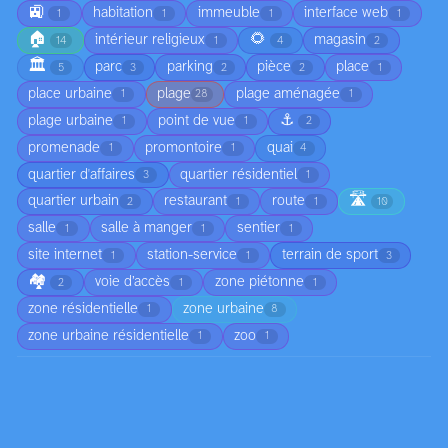
🚉
habitation
immeuble
interface web
1
1
1
1
🏠
🌻
intérieur religieux
magasin
14
1
4
2
🏛️
parc
parking
pièce
place
5
3
2
2
1
place urbaine
plage
plage aménagée
1
28
1
⚓
plage urbaine
point de vue
1
1
2
promenade
promontoire
quai
1
1
4
quartier d'affaires
quartier résidentiel
3
1
🛣️
quartier urbain
restaurant
route
2
1
1
10
salle
salle à manger
sentier
1
1
1
site internet
station-service
terrain de sport
1
1
3
🏘️
voie d’accès
zone piétonne
2
1
1
zone résidentielle
zone urbaine
1
8
zone urbaine résidentielle
zoo
1
1
Milieux
bord de mer
campagne
champ
ciel
13
7
3
16
🏜️
ciel nuageux
colline
cours d'eau
2
1
4
6