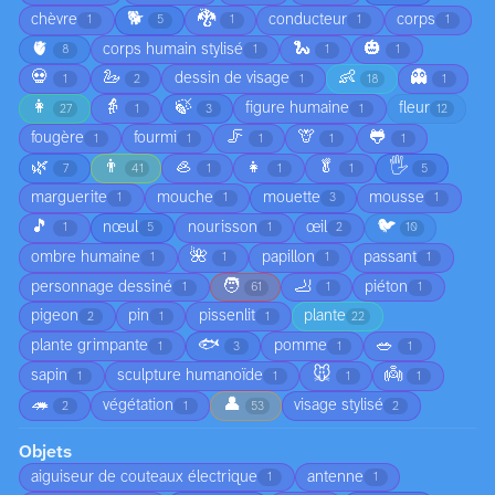
🐕
🐉
chèvre
conducteur
corps
1
5
1
1
1
🫀
🐍
🎃
corps humain stylisé
8
1
1
1
💀
🦢
👶
👻
dessin de visage
1
2
1
18
1
👩
👵
🍃
figure humaine
fleur
27
1
3
1
12
🦵
🦒
🐸
fougère
fourmi
1
1
1
1
1
🌿
👨
🦪
👧
🥬
🖐️
7
41
1
1
1
5
marguerite
mouche
mouette
mousse
1
1
3
1
🎵
🐦
nœul
nourisson
œil
1
5
1
2
10
🌺
ombre humaine
papillon
passant
1
1
1
1
🧑
🦶
personnage dessiné
piéton
1
61
1
1
pigeon
pin
pissenlit
plante
2
1
1
22
🐟
🥗
plante grimpante
pomme
1
3
1
1
🐭
👼
sapin
sculpture humanoïde
1
1
1
1
🦔
👤
végétation
visage stylisé
2
1
53
2
Objets
aiguiseur de couteaux électrique
antenne
1
1