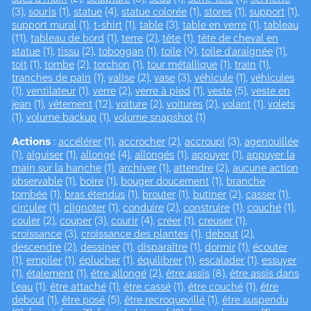
(3),
souris
(1),
statue
(4),
statue colorée
(1),
stores
(1),
support
(1),
support mural
(1),
t-shirt
(1),
table
(3),
table en verre
(1),
tableau
(11),
tableau de bord
(1),
terre
(2),
tête
(1),
tête de cheval en
statue
(1),
tissu
(2),
toboggan
(1),
toile
(9),
toile d'araignée
(1),
toit
(1),
tombe
(2),
torchon
(1),
tour métallique
(1),
train
(1),
tranches de pain
(1),
valise
(2),
vase
(3),
véhicule
(1),
véhicules
(1),
ventilateur
(1),
verre
(2),
verre à pied
(1),
veste
(5),
veste en
jean
(1),
vêtement
(12),
voiture
(2),
voitures
(2),
volant
(1),
volets
(1),
volume backup
(1),
volume snapshot
(1)
Actions
:
accélérer
(1),
accrocher
(2),
accroupi
(3),
agenouillée
(1),
aiguiser
(1),
allongé
(4),
allongés
(1),
appuyer
(1),
appuyer la
main sur la hanche
(1),
archiver
(1),
attendre
(2),
aucune action
observable
(1),
boire
(1),
bouger doucement
(1),
branche
tombée
(1),
bras étendus
(1),
brouter
(1),
butiner
(2),
casser
(1),
circuler
(1),
clignoter
(1),
conduire
(2),
construire
(1),
couché
(1),
couler
(2),
couper
(3),
courir
(4),
créer
(1),
creuser
(1),
croissance
(3),
croissance des plantes
(1),
debout
(2),
descendre
(2),
dessiner
(1),
disparaître
(1),
dormir
(1),
écouter
(1),
empiler
(1),
éplucher
(1),
équilibrer
(1),
escalader
(1),
essuyer
(1),
étalement
(1),
être allongé
(2),
être assis
(8),
être assis dans
l'eau
(1),
être attaché
(1),
être cassé
(1),
être couché
(1),
être
debout
(1),
être posé
(5),
être recroquevillé
(1),
être suspendu