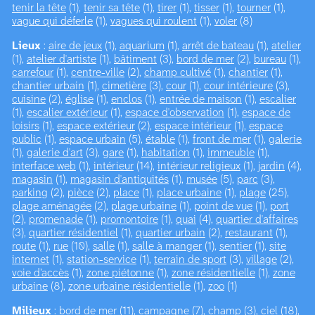
tenir la tête
(1),
tenir sa tête
(1),
tirer
(1),
tisser
(1),
tourner
(1),
vague qui déferle
(1),
vagues qui roulent
(1),
voler
(8)
Lieux
:
aire de jeux
(1),
aquarium
(1),
arrêt de bateau
(1),
atelier
(1),
atelier d'artiste
(1),
bâtiment
(3),
bord de mer
(2),
bureau
(1),
carrefour
(1),
centre-ville
(2),
champ cultivé
(1),
chantier
(1),
chantier urbain
(1),
cimetière
(3),
cour
(1),
cour intérieure
(3),
cuisine
(2),
église
(1),
enclos
(1),
entrée de maison
(1),
escalier
(1),
escalier extérieur
(1),
espace d'observation
(1),
espace de
loisirs
(1),
espace extérieur
(2),
espace intérieur
(1),
espace
public
(1),
espace urbain
(5),
étable
(1),
front de mer
(1),
galerie
(1),
galerie d'art
(3),
gare
(1),
habitation
(1),
immeuble
(1),
interface web
(1),
intérieur
(14),
intérieur religieux
(1),
jardin
(4),
magasin
(1),
magasin d'antiquités
(1),
musée
(5),
parc
(3),
parking
(2),
pièce
(2),
place
(1),
place urbaine
(1),
plage
(25),
plage aménagée
(2),
plage urbaine
(1),
point de vue
(1),
port
(2),
promenade
(1),
promontoire
(1),
quai
(4),
quartier d'affaires
(3),
quartier résidentiel
(1),
quartier urbain
(2),
restaurant
(1),
route
(1),
rue
(10),
salle
(1),
salle à manger
(1),
sentier
(1),
site
internet
(1),
station-service
(1),
terrain de sport
(3),
village
(2),
voie d’accès
(1),
zone piétonne
(1),
zone résidentielle
(1),
zone
urbaine
(8),
zone urbaine résidentielle
(1),
zoo
(1)
Milieux
:
bord de mer
(11),
campagne
(7),
champ
(3),
ciel
(18),