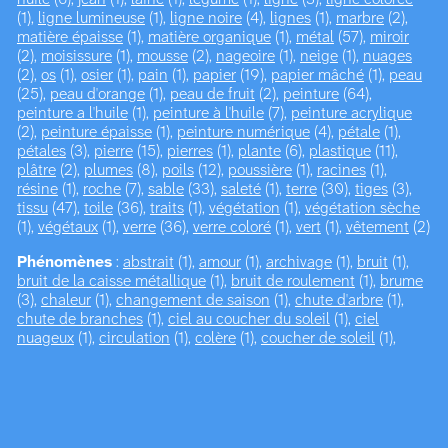
(1),
ligne lumineuse
(1),
ligne noire
(4),
lignes
(1),
marbre
(2),
matière épaisse
(1),
matière organique
(1),
métal
(57),
miroir
(2),
moisissure
(1),
mousse
(2),
nageoire
(1),
neige
(1),
nuages
(2),
os
(1),
osier
(1),
pain
(1),
papier
(19),
papier mâché
(1),
peau
(25),
peau d'orange
(1),
peau de fruit
(2),
peinture
(64),
peinture a l'huile
(1),
peinture à l'huile
(7),
peinture acrylique
(2),
peinture épaisse
(1),
peinture numérique
(4),
pétale
(1),
pétales
(3),
pierre
(15),
pierres
(1),
plante
(6),
plastique
(11),
plâtre
(2),
plumes
(8),
poils
(12),
poussière
(1),
racines
(1),
résine
(1),
roche
(7),
sable
(33),
saleté
(1),
terre
(30),
tiges
(3),
tissu
(47),
toile
(36),
traits
(1),
végétation
(1),
végétation sèche
(1),
végétaux
(1),
verre
(36),
verre coloré
(1),
vert
(1),
vêtement
(2)
Phénomènes
:
abstrait
(1),
amour
(1),
archivage
(1),
bruit
(1),
bruit de la caisse métallique
(1),
bruit de roulement
(1),
brume
(3),
chaleur
(1),
changement de saison
(1),
chute d'arbre
(1),
chute de branches
(1),
ciel au coucher du soleil
(1),
ciel
nuageux
(1),
circulation
(1),
colère
(1),
coucher de soleil
(1),
croissance
(2),
croissance végétale
(2),
décomposition
(2),
déplacement du sable
(1),
détérioration
(1),
distorsion
(1),
eau
stagnante
(1),
écho dans l’habitacle
(1),
écoulement
(1),
écume
(2),
émotion
(1),
empreinte
(1),
empreintes dans le sable
(1),
ensoleillement
(1),
feuilles mortes au sol
(1),
formation de