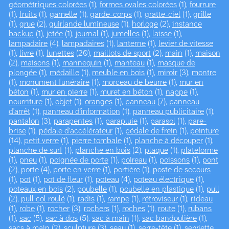
géométriques colorées
(1),
formes ovales colorées
(1),
fourrure
(1),
fruits
(1),
gamelle
(1),
garde-corps
(1),
gratte-ciel
(1),
grille
(1),
grue
(2),
guirlande lumineuse
(1),
horloge
(2),
instance
backup
(1),
jetée
(1),
journal
(1),
jumelles
(1),
laisse
(1),
lampadaire
(4),
lampadaires
(1),
lanterne
(1),
levier de vitesse
(1),
livre
(1),
lunettes
(20),
maillots de sport
(2),
main
(1),
maison
(2),
maisons
(1),
mannequin
(1),
manteau
(1),
masque de
plongée
(1),
médaille
(1),
meuble en bois
(1),
miroir
(3),
montre
(1),
monument funéraire
(1),
morceau de beurre
(1),
mur en
béton
(1),
mur en pierre
(1),
muret en béton
(1),
nappe
(1),
nourriture
(1),
objet
(1),
oranges
(1),
panneau
(7),
panneau
d'arrêt
(1),
panneau d'information
(1),
panneau publicitaire
(1),
pantalon
(3),
parapentes
(1),
parapluie
(1),
parasol
(1),
pare-
brise
(1),
pédale d’accélérateur
(1),
pédale de frein
(1),
peinture
(14),
petit verre
(1),
pierre tombale
(1),
planche à découper
(1),
planche de surf
(1),
planche en bois
(2),
plaque
(1),
plateforme
(1),
pneu
(1),
poignée de porte
(1),
poireau
(1),
poissons
(1),
pont
(2),
porte
(4),
porte en verre
(1),
portière
(1),
poste de secours
(1),
pot
(1),
pot de fleur
(1),
poteau
(4),
poteau électrique
(1),
poteaux en bois
(2),
poubelle
(1),
poubelle en plastique
(1),
pull
(2),
pull col roulé
(1),
radis
(1),
rampe
(1),
rétroviseur
(1),
rideau
(1),
robe
(1),
rocher
(3),
rochers
(1),
roches
(1),
route
(1),
rubans
(1),
sac
(5),
sac à dos
(5),
sac à main
(1),
sac bandoulière
(1),
sacs à main
(2),
sculpture
(3),
seau
(1),
serre-tête
(1),
serviette