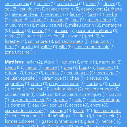
ciel nuageux
(2),
colline
(1),
cours d'eau
(4),
dune
(5),
dunes
(1),
eau
(5),
eau douce
(1),
espace urbain
(5),
espace vert
(2),
étang
(3),
étendue d'eau
(1),
extérieur
(7),
ferme
(1),
forêt
(31),
herbe
(2),
jardin
(6),
littoral
(1),
maison
(2),
mer
(11),
milieu côtier
(1),
milieu marin
(1),
milieu naturel
(1),
milieu urbain
(3),
montagne
(9),
nature
(3),
océan
(19),
pelouse
(5),
périphérie urbaine
(1),
plage
(29),
prairie
(11),
rivière
(4),
savane
(1),
sol
(3),
sol
forestier
(4),
sol naturel
(1),
sol sablonneux
(1),
sous-bois
(1),
terre
(1),
urbain
(6),
vallée
(1),
ville
(6),
zone commerciale
(1),
zone urbaine
(1)
Matières
:
acier
(2),
algue
(1),
algues
(1),
argile
(1),
asphalte
(2),
béton
(26),
bêton
(1),
beurre
(1),
bleu
(1),
bois
(75),
bois sec
(1),
brique
(7),
bronze
(1),
cailloux
(1),
caoutchouc
(4),
carrelage
(1),
cellule végétale
(1),
céramique
(5),
chair
(1),
cheveux
(5),
cigarettes
(1),
citron
(1),
coquille d'huître
(1),
cordage
(1),
corde
(1),
coton
(1),
couleur
(11),
couleur bleue
(2),
couleur orange
(1),
couleur verte
(1),
couleurs
(12),
couleurs numériques
(1),
crayon
(1),
crayon de couleur
(9),
crayons
(1),
cuir
(2),
cuir synthétique
(1),
donnée
(1),
eau
(34),
écaille
(1),
écorce
(8),
encre
(8),
espace de stockage
(1),
feuillage
(1),
feuille
(14),
feuilles mortes
(2),
feuilles sèches
(1),
fil métallique
(1),
filet
(1),
fleur
(1),
foin
(1),
formes colorées
(1),
gazon synthétique
(1),
glace
(1),
herbe
(15),
huile
(6),
jean
(1),
laine
(1),
légume
(1),
ligne
(3),
ligne colorée