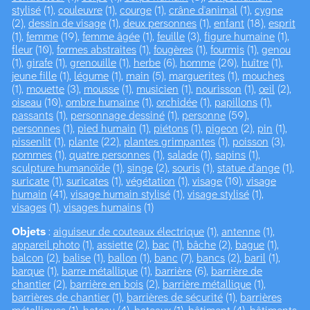
stylisé
(1),
couleuvre
(1),
courge
(1),
crâne d'animal
(1),
cygne
(2),
dessin de visage
(1),
deux personnes
(1),
enfant
(18),
esprit
(1),
femme
(19),
femme âgée
(1),
feuille
(3),
figure humaine
(1),
fleur
(10),
formes abstraites
(1),
fougères
(1),
fourmis
(1),
genou
(1),
girafe
(1),
grenouille
(1),
herbe
(6),
homme
(20),
huître
(1),
jeune fille
(1),
légume
(1),
main
(5),
marguerites
(1),
mouches
(1),
mouette
(3),
mousse
(1),
musicien
(1),
nourisson
(1),
œil
(2),
oiseau
(10),
ombre humaine
(1),
orchidée
(1),
papillons
(1),
passants
(1),
personnage dessiné
(1),
personne
(59),
personnes
(1),
pied humain
(1),
piétons
(1),
pigeon
(2),
pin
(1),
pissenlit
(1),
plante
(22),
plantes grimpantes
(1),
poisson
(3),
pommes
(1),
quatre personnes
(1),
salade
(1),
sapins
(1),
sculpture humanoïde
(1),
singe
(2),
souris
(1),
statue d'ange
(1),
suricate
(1),
suricates
(1),
végétation
(1),
visage
(10),
visage
humain
(41),
visage humain stylisé
(1),
visage stylisé
(1),
visages
(1),
visages humains
(1)
Objets
:
aiguiseur de couteaux électrique
(1),
antenne
(1),
appareil photo
(1),
assiette
(2),
bac
(1),
bâche
(2),
bague
(1),
balcon
(2),
balise
(1),
ballon
(1),
banc
(7),
bancs
(2),
baril
(1),
barque
(1),
barre métallique
(1),
barrière
(6),
barrière de
chantier
(2),
barrière en bois
(2),
barrière métallique
(1),
barrières de chantier
(1),
barrières de sécurité
(1),
barrières