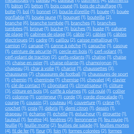
métalliques
(1),
bateau
(4),
bateaux
(1),
bâtiment
(4),
bâtiments
(1),
bâton
(2),
béton
(1),
bois coupé
(1),
bois de chauffage
(1),
boîte
(1),
bol
(1),
bonnet
(2),
boucle d'oreille
(1),
bouée
(1),
bouée
gonflable
(1),
bouée jaune
(1),
bouquet
(1),
bouteille
(2),
branche
(6),
branche tombée
(1),
branches
(1),
branches
tombées
(1),
brique
(1),
bûche
(1),
bûches
(1),
buste
(1),
cabane
de plage
(1),
cabines de plage
(3),
câble
(2),
câbles
(1),
câbles
électriques
(2),
cadre
(3),
caillou
(2),
caisse métallique
(1),
camion
(2),
canapé
(1),
canne à pêche
(1),
capuche
(1),
casque
(1),
ceinture de sécurité
(1),
cercle en bois
(1),
cerf-volant
(1),
cerf-volant de traction
(2),
cerfs-volants
(1),
chaîne
(1),
chaise
(3),
chaise en osier
(1),
chaise pliante
(1),
champignon
(1),
chapeau
(3),
char à voile
(1),
chariot
(1),
chaussettes
(3),
chaussures
(7),
chaussures de football
(1),
chaussures de sport
(1),
chemin
(1),
cheminée
(1),
chemise
(3),
chevalet
(4),
clavier
(1),
clé de contact
(1),
clignotant
(1),
climatisateur
(1),
clôture
(3),
clôture en bois
(3),
coiffe à plumes
(1),
col roulé
(1),
collier
(2),
colonne
(1),
conteneur
(1),
corde
(3),
corde d'escalade
(1),
courge
(1),
coussin
(2),
couteau
(4),
couverture
(1),
crâne
(1),
crochet
(1),
croix
(1),
débris
(1),
demi citron
(1),
dessin
(1),
drapeau
(1),
écharpe
(1),
échelle
(1),
éplucheur
(1),
étiquette
(1),
fauteuil
(1),
fenêtre
(4),
fenêtres
(2),
ferronnerie
(1),
feu rouge
(1),
feuille
(1),
feuille morte
(2),
feuilles de salade
(1),
feuilles mortes
(4),
fil de fer
(1),
fleur
(3),
foin
(1),
formes colorées
(2),
formes