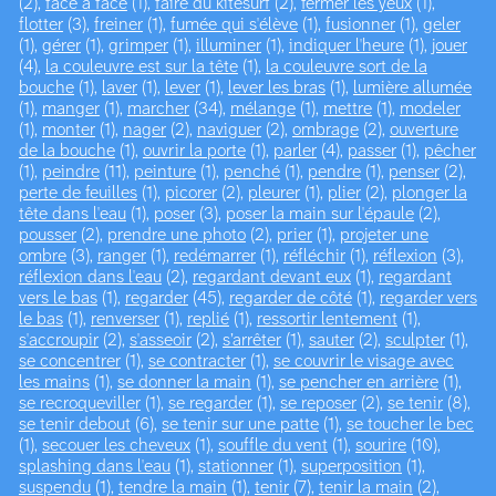
(2),
face à face
(1),
faire du kitesurf
(2),
fermer les yeux
(1),
flotter
(3),
freiner
(1),
fumée qui s'élève
(1),
fusionner
(1),
geler
(1),
gérer
(1),
grimper
(1),
illuminer
(1),
indiquer l'heure
(1),
jouer
(4),
la couleuvre est sur la tête
(1),
la couleuvre sort de la
bouche
(1),
laver
(1),
lever
(1),
lever les bras
(1),
lumière allumée
(1),
manger
(1),
marcher
(34),
mélange
(1),
mettre
(1),
modeler
(1),
monter
(1),
nager
(2),
naviguer
(2),
ombrage
(2),
ouverture
de la bouche
(1),
ouvrir la porte
(1),
parler
(4),
passer
(1),
pêcher
(1),
peindre
(11),
peinture
(1),
penché
(1),
pendre
(1),
penser
(2),
perte de feuilles
(1),
picorer
(2),
pleurer
(1),
plier
(2),
plonger la
tête dans l'eau
(1),
poser
(3),
poser la main sur l'épaule
(2),
pousser
(2),
prendre une photo
(2),
prier
(1),
projeter une
ombre
(3),
ranger
(1),
redémarrer
(1),
réfléchir
(1),
réflexion
(3),
réflexion dans l'eau
(2),
regardant devant eux
(1),
regardant
vers le bas
(1),
regarder
(45),
regarder de côté
(1),
regarder vers
le bas
(1),
renverser
(1),
replié
(1),
ressortir lentement
(1),
s'accroupir
(2),
s'asseoir
(2),
s’arrêter
(1),
sauter
(2),
sculpter
(1),
se concentrer
(1),
se contracter
(1),
se couvrir le visage avec
les mains
(1),
se donner la main
(1),
se pencher en arrière
(1),
se recroqueviller
(1),
se regarder
(1),
se reposer
(2),
se tenir
(8),
se tenir debout
(6),
se tenir sur une patte
(1),
se toucher le bec
(1),
secouer les cheveux
(1),
souffle du vent
(1),
sourire
(10),
splashing dans l'eau
(1),
stationner
(1),
superposition
(1),
suspendu
(1),
tendre la main
(1),
tenir
(7),
tenir la main
(2),