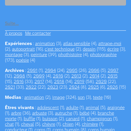
Suite…
À propos
Me contacter
Expériences
:
animation
(3),
atlas sensible
(4),
attrape-moi
(2),
autoportrait
(16),
c'est technique
(2),
dessin
(115),
écrire
(3),
montage
(3),
peinture
(39),
phothistoire
(4),
photographie
(173),
poésie
(4)
Archives
:
2001
(1),
2004
(24),
2005
(26),
2006
(5),
2007
(12),
2008
(5),
2009
(4),
2010
(2),
2013
(2),
2014
(2),
2015
(15),
2016
(33),
2017
(14),
2018
(14),
2019
(58),
2020
(22),
2021
(33),
2022
(22),
2023
(23),
2024
(8),
2025
(6),
2026
(15)
Medias
:
animation
(2),
image
(324),
son
(3),
texte
(10)
Êtres vivants
:
adolescent
(1),
adulte
(1),
animal
(5),
araignée
(1),
arbre
(36),
arbuste
(3),
autruche
(1),
bébé
(4),
branche
morte
(1),
buffle
(1),
buisson
(2),
canard
(1),
champignon
(1),
chat
(1),
cheval
(5),
chèvre
(1),
chien
(4),
chimère
(1),
conducteur
(1),
corps
(1),
corps humain
(8),
corps humain