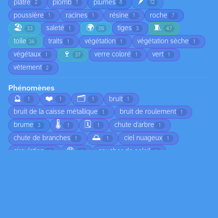
🪶
plâtre
plomb
plumes
2
1
8
12
poussière
racines
résine
roche
1
1
1
7
🏖️
🌍
🧵
saleté
tiges
33
1
30
3
47
toile
traits
végétation
végétation sèche
36
1
1
1
🍷
végétaux
verre coloré
vert
1
37
1
1
vêtement
2
Phénomènes
🔮
❤️
🗂️
bruit
1
1
1
1
bruit de la caisse métallique
bruit de roulement
1
1
🌡️
🗓️
brume
chute d'arbre
3
1
1
1
🌅
chute de branches
ciel nuageux
1
1
1
😠
circulation
coucher de soleil
1
1
1
🍂
croissance
croissance végétale
2
2
2
🏚️
🌀
🦟
déplacement du sable
1
1
1
1
écho dans l’habitacle
écoulement
écume
1
1
2
👣
émotion
empreintes dans le sable
1
1
1
☀️
feuilles mortes au sol
formation de dunes
1
1
1