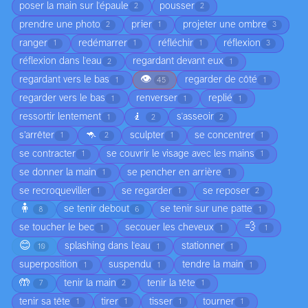
poser la main sur l'épaule
pousser
2
2
prendre une photo
prier
projeter une ombre
2
1
3
ranger
redémarrer
réfléchir
réflexion
1
1
1
3
réflexion dans l'eau
regardant devant eux
2
1
👁️
regardant vers le bas
regarder de côté
1
45
1
regarder vers le bas
renverser
replié
1
1
1
🧎
ressortir lentement
s'asseoir
1
2
2
🦘
s’arrêter
sculpter
se concentrer
1
2
1
1
se contracter
se couvrir le visage avec les mains
1
1
se donner la main
se pencher en arrière
1
1
se recroqueviller
se regarder
se reposer
1
1
2
🧍
se tenir debout
se tenir sur une patte
8
6
1
💨
se toucher le bec
secouer les cheveux
1
1
1
😊
splashing dans l'eau
stationner
10
1
1
superposition
suspendu
tendre la main
1
1
1
🤲
tenir la main
tenir la tête
7
2
1
tenir sa tête
tirer
tisser
tourner
1
1
1
1