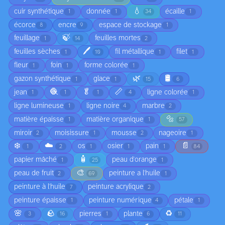
💧
cuir synthétique
donnée
écaille
1
1
34
1
écorce
encre
espace de stockage
8
9
1
🍃
feuillage
feuilles mortes
1
14
2
🖊️
feuilles sèches
fil métallique
filet
1
10
1
1
fleur
foin
forme colorée
1
1
1
🌿
🛢️
gazon synthétique
glace
1
1
15
6
🧶
🥬
📏
jean
ligne colorée
1
1
1
4
1
ligne lumineuse
ligne noire
marbre
1
4
2
🔩
matière épaisse
matière organique
1
1
57
miroir
moisissure
mousse
nageoire
2
1
2
1
❄️
☁️
📄
os
osier
pain
1
2
1
1
1
84
🧴
papier mâché
peau d'orange
1
25
1
🎨
peau de fruit
peinture a l'huile
2
69
1
peinture à l'huile
peinture acrylique
7
2
peinture épaisse
peinture numérique
pétale
1
4
1
🌸
🪨
♻️
pierres
plante
3
16
1
6
11