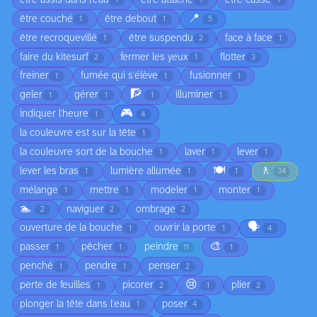
1
1
1
📍
être couché
être debout
1
1
5
être recroquevillé
être suspendu
face à face
1
2
1
faire du kitesurf
fermer les yeux
flotter
2
1
3
freiner
fumée qui s'élève
fusionner
1
1
1
🧗
geler
gérer
illuminer
1
1
1
1
🎮
indiquer l'heure
1
4
la couleuvre est sur la tête
1
la couleuvre sort de la bouche
laver
lever
1
1
1
🍽️
🚶
lever les bras
lumière allumée
1
1
1
34
mélange
mettre
modeler
monter
1
1
1
1
🏊
naviguer
ombrage
2
2
2
🗣️
ouverture de la bouche
ouvrir la porte
1
1
4
🎨
passer
pêcher
peindre
1
1
11
1
penché
pendre
penser
1
1
2
😢
perte de feuilles
picorer
plier
1
2
1
2
plonger la tête dans l'eau
poser
1
4