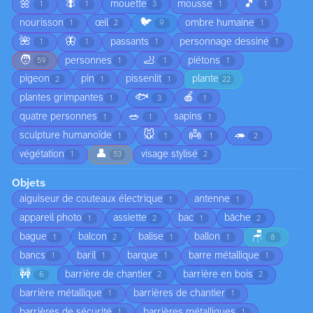
🌼
🪰
🎵
mouette
mousse
1
1
3
1
1
🐦
nourisson
œil
ombre humaine
1
2
9
1
🌺
🦋
passants
personnage dessiné
1
1
1
1
🧑
🦶
personnes
piétons
59
1
1
1
pigeon
pin
pissenlit
plante
2
1
1
22
🐟
🍎
plantes grimpantes
1
3
1
🥗
quatre personnes
sapins
1
1
1
🐭
👼
🦔
sculpture humanoïde
1
1
1
2
👤
végétation
visage stylisé
1
53
2
Objets
aiguiseur de couteaux électrique
antenne
1
1
appareil photo
assiette
bac
bâche
1
2
1
2
🪑
bague
balcon
balise
ballon
1
2
1
1
8
bancs
baril
barque
barre métallique
1
1
1
1
🚧
barrière de chantier
barrière en bois
6
2
2
barrière métallique
barrières de chantier
1
1
barrières de sécurité
barrières métalliques
1
1