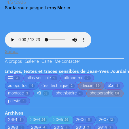
14/2/2026
Sur la route jusque Leroy Merlin
Suite…
À propos
Galerie
Carte
Me contacter
Images, textes et traces sensibles de Jean-Yves Jourdain
🎞️
atlas sensible
attrape-moi
3
4
2
✍️
autoportrait
c'est technique
dessin
16
2
180
3
🎨
montage
phothistoire
photographie
3
39
4
174
poésie
5
Archives
2001
2004
2005
2006
2007
1
24
26
5
12
2008
2009
2010
2013
2014
5
4
2
2
2