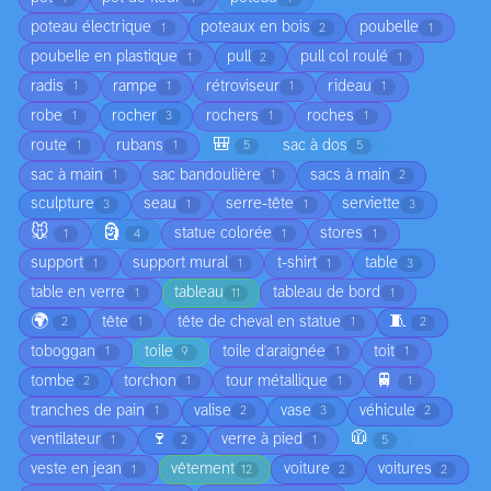
poteau électrique
poteaux en bois
poubelle
1
2
1
poubelle en plastique
pull
pull col roulé
1
2
1
radis
rampe
rétroviseur
rideau
1
1
1
1
robe
rocher
rochers
roches
1
3
1
1
🎒
route
rubans
sac à dos
1
1
5
5
sac à main
sac bandoulière
sacs à main
1
1
2
sculpture
seau
serre-tête
serviette
3
1
1
3
🐭
🗿
statue colorée
stores
1
4
1
1
support
support mural
t-shirt
table
1
1
1
3
table en verre
tableau
tableau de bord
1
11
1
🌍
🧵
tête
tête de cheval en statue
2
1
1
2
toboggan
toile
toile d'araignée
toit
1
9
1
1
🚆
tombe
torchon
tour métallique
2
1
1
1
tranches de pain
valise
vase
véhicule
1
2
3
2
🍷
🧥
ventilateur
verre à pied
1
2
1
5
veste en jean
vêtement
voiture
voitures
1
12
2
2