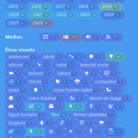
2015
2016
2017
2018
2019
15
33
14
14
58
2020
2021
2022
2023
2024
22
33
22
23
8
2025
2026
6
81
Medias
🎞️
🖼️
🔊
📝
3
390
3
11
Êtres vivants
🐾
🕷️
🌳
adolescent
adulte
1
1
5
1
36
🦩
arbuste
bébé
branche morte
3
1
4
1
🐃
🍄
🐱
buisson
canard
1
2
1
1
1
🐴
🐕
🐉
chèvre
conducteur
5
1
4
1
1
🫀
🐍
corps
corps humain stylisé
1
8
1
1
🎃
🦢
crâne d'animal
dessin de visage
1
1
2
1
👥
👶
👻
👩
👵
🍃
1
18
1
25
1
3
figure humaine
fleur
formes abstraites
1
10
1
🐜
🦵
🦒
🐸
fougères
1
1
1
1
1
🌿
👨
🦪
👧
🥬
🖐️
7
23
1
1
1
5