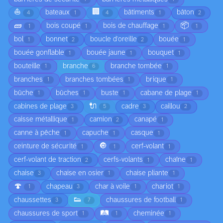
⛵
🏢
bateaux
bâtiments
bâton
4
1
4
1
2
🧱
📦
bois coupé
bois de chauffage
1
1
1
1
bol
bonnet
boucle d'oreille
bouée
1
2
2
1
bouée gonflable
bouée jaune
bouquet
1
1
1
bouteille
branche
branche tombée
1
6
1
branches
branches tombées
brique
1
1
1
bûche
bûches
buste
cabane de plage
1
1
1
1
🔌
cabines de plage
cadre
caillou
3
5
3
2
caisse métallique
camion
canapé
1
2
1
canne à pêche
capuche
casque
1
1
1
🔘
ceinture de sécurité
cerf-volant
1
1
1
cerf-volant de traction
cerfs-volants
chaîne
2
1
1
chaise
chaise en osier
chaise pliante
3
1
1
🍄
chapeau
char à voile
chariot
1
3
1
1
👟
chaussettes
chaussures de football
3
7
1
🛤️
chaussures de sport
cheminée
1
1
1