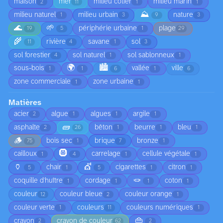
maison
mer
milieu côtier
milieu marin
2
11
1
1
⛰️
milieu naturel
milieu urbain
nature
1
3
9
3
🌊
🌱
périphérie urbaine
plage
19
5
1
29
🌾
rivière
savane
sol
11
4
1
3
sol forestier
sol naturel
sol sablonneux
4
1
1
🌍
🏙️
sous-bois
vallée
ville
1
1
6
1
6
zone commerciale
zone urbaine
1
1
Matières
acier
algue
algues
argile
2
1
1
1
🧱
asphalte
bêton
beurre
bleu
2
26
1
1
1
🪵
bois sec
brique
bronze
75
1
7
1
🛞
cailloux
carrelage
cellule végétale
1
4
1
1
🏺
💇
chair
cigarettes
citron
5
1
5
1
1
🪢
coquille d'huître
cordage
coton
1
1
1
1
couleur
couleur bleue
couleur orange
12
2
1
couleur verte
couleurs
couleurs numériques
1
11
1
👜
crayon
crayon de couleur
2
62
2