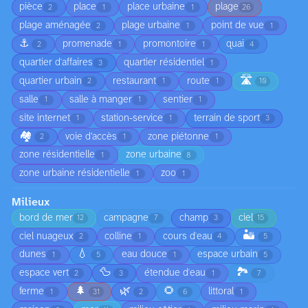
pièce
place
place urbaine
plage
2
1
1
26
plage aménagée
plage urbaine
point de vue
2
1
1
⚓
promenade
promontoire
quai
2
1
1
4
quartier d'affaires
quartier résidentiel
3
1
🛣️
quartier urbain
restaurant
route
2
1
1
10
salle
salle à manger
sentier
1
1
1
site internet
station-service
terrain de sport
1
1
3
🏘️
voie d’accès
zone piétonne
2
1
1
zone résidentielle
zone urbaine
1
8
zone urbaine résidentielle
zoo
1
1
Milieux
bord de mer
campagne
champ
ciel
12
7
3
15
🏜️
ciel nuageux
colline
cours d'eau
2
1
4
5
💧
dunes
eau douce
espace urbain
1
5
1
5
🦆
🏞️
espace vert
étendue d'eau
2
3
1
7
🌲
🌿
🌻
ferme
littoral
1
31
2
6
1