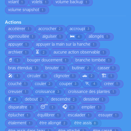
volant
volets
volume backup
1
1
1
volume snapshot
1
Actions
accélérer
accrocher
accroupi
1
2
3
🛌
agenouillée
aiguiser
allongés
1
1
4
1
appuyer
appuyer la main sur la hanche
1
1
⏳
archiver
aucune action observable
1
2
1
🥤
bouger doucement
branche tombée
1
1
1
bras étendus
brouter
butiner
casser
1
1
2
1
🎤
🚗
🏗️
circuler
clignoter
1
1
1
2
1
🏃
couché
couler
couper
créer
1
2
3
4
1
creuser
croissance
croissance des plantes
1
3
1
💃
debout
descendre
dessiner
4
2
2
1
😴
🎧
disparaître
empiler
1
1
1
1
éplucher
équilibrer
escalader
essuyer
1
1
1
1
étalement
être allongé
être assis
1
2
8
être assis dans l'eau
être attaché
être cassé