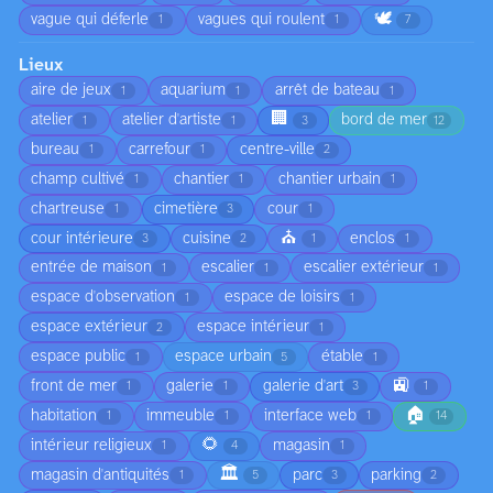
🕊️
vague qui déferle
vagues qui roulent
1
1
7
Lieux
aire de jeux
aquarium
arrêt de bateau
1
1
1
🏢
atelier
atelier d'artiste
bord de mer
1
1
3
12
bureau
carrefour
centre-ville
1
1
2
champ cultivé
chantier
chantier urbain
1
1
1
chartreuse
cimetière
cour
1
3
1
⛪
cour intérieure
cuisine
enclos
3
2
1
1
entrée de maison
escalier
escalier extérieur
1
1
1
espace d'observation
espace de loisirs
1
1
espace extérieur
espace intérieur
2
1
espace public
espace urbain
étable
1
5
1
🚉
front de mer
galerie
galerie d'art
1
1
3
1
🏠
habitation
immeuble
interface web
1
1
1
14
🌻
intérieur religieux
magasin
1
4
1
🏛️
magasin d'antiquités
parc
parking
1
5
3
2