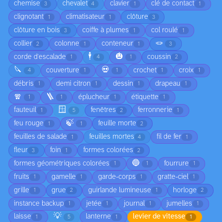
chemise
chevalet
clavier
clé de contact
3
4
1
1
clignotant
climatisateur
clôture
1
1
3
clôture en bois
coiffe à plumes
col roulé
3
1
1
🪢
collier
colonne
conteneur
2
1
1
3
🕴️
🎃
corde d'escalade
coussin
1
4
1
2
🔪
💀
couverture
crochet
croix
4
1
1
1
1
débris
demi citron
dessin
drapeau
1
1
1
1
🧣
🪜
éplucheur
étiquette
1
1
1
1
🪟
fauteuil
fenêtres
ferronnerie
1
5
2
1
🍃
feu rouge
feuille morte
1
1
2
feuilles de salade
feuilles mortes
fil de fer
1
4
1
fleur
foin
formes colorées
3
1
2
🔵
formes géométriques colorées
fourrure
1
1
1
fruits
gamelle
garde-corps
gratte-ciel
1
1
1
1
grille
grue
guirlande lumineuse
horloge
1
2
1
2
instance backup
jetée
journal
jumelles
1
1
1
1
💡
laisse
lanterne
levier de vitesse
1
5
1
1