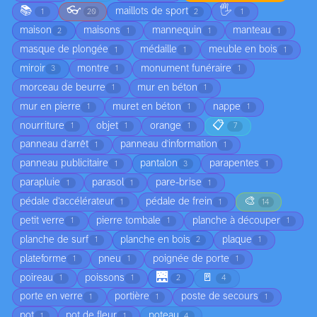
📚
👓
🖐️
maillots de sport
1
20
2
1
maison
maisons
mannequin
manteau
2
1
1
1
masque de plongée
médaille
meuble en bois
1
1
1
miroir
montre
monument funéraire
3
1
1
morceau de beurre
mur en béton
1
1
mur en pierre
muret en béton
nappe
1
1
1
📋
nourriture
objet
orange
1
1
1
7
panneau d'arrêt
panneau d'information
1
1
panneau publicitaire
pantalon
parapentes
1
3
1
parapluie
parasol
pare-brise
1
1
1
🎨
pédale d’accélérateur
pédale de frein
1
1
14
petit verre
pierre tombale
planche à découper
1
1
1
planche de surf
planche en bois
plaque
1
2
1
plateforme
pneu
poignée de porte
1
1
1
🌉
🚪
poireau
poissons
1
1
2
4
porte en verre
portière
poste de secours
1
1
1
pot
pot de fleur
poteau
1
1
4