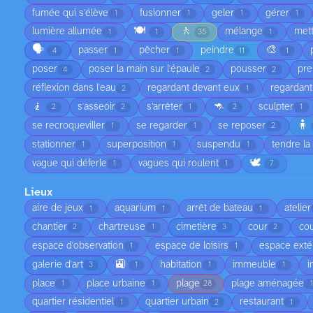
fumée qui s'élève
fusionner
geler
gérer
1
1
1
1
🍽️
🚶
lumière allumée
mélange
met
1
1
35
1
🗣️
🎨
passer
pêcher
peindre
4
1
1
11
1
poser
poser la main sur l'épaule
pousser
pre
4
2
2
réflexion dans l'eau
regardant devant eux
regardant
2
1
🧎
🦘
s'asseoir
s’arrêter
sculpter
2
2
1
2
1
🧍
se recroqueviller
se regarder
se reposer
1
1
2
stationner
superposition
suspendu
tendre la
1
1
1
🕊️
vague qui déferle
vagues qui roulent
1
1
7
Lieux
aire de jeux
aquarium
arrêt de bateau
atelier
1
1
1
chantier
chartreuse
cimetière
cour
cou
2
1
3
2
espace d'observation
espace de loisirs
espace exté
1
1
🚉
galerie d'art
habitation
immeuble
i
3
1
1
1
place
place urbaine
plage
plage aménagée
1
1
28
quartier résidentiel
quartier urbain
restaurant
1
2
1