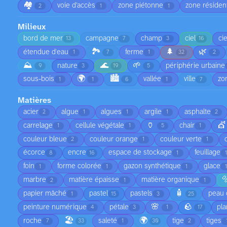
🏘️
voie d’accès
zone piétonne
zone résident
2
1
1
Milieux
bord de mer
campagne
champ
ciel
ci
13
7
3
16
🏞️
🌲
🌿
étendue d'eau
ferme
1
7
1
32
2
⛰️
🌊
🌱
nature
périphérie urbaine
9
3
19
5
🌍
🏙️
sous-bois
vallée
ville
zo
1
1
6
1
7
Matières
acier
algue
algues
argile
asphalte
2
1
1
1
2
🏺
💇
carrelage
cellule végétale
chair
1
1
5
1
couleur bleue
couleur orange
couleur verte
2
1
1
écorce
encre
espace de stockage
feuillage
8
16
1
foin
forme colorée
gazon synthétique
glace
1
1
1

marbre
matière épaisse
matière organique
2
1
1
🧴
papier mâché
pastel
pastels
peau 
1
15
3
25
🌸
🪨
peinture numérique
pétale
pla
4
3
1
17
🏖️
🌍
roche
saleté
tige
tiges
7
33
1
30
2