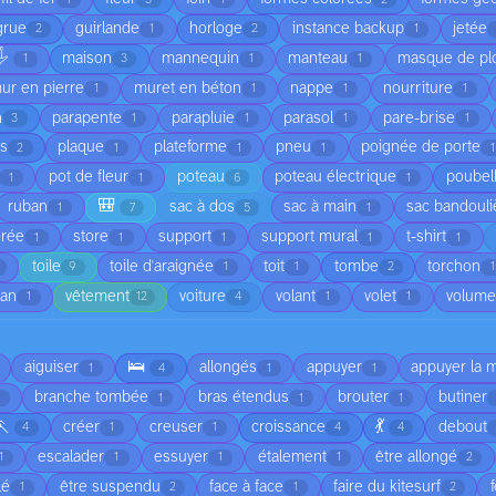
grue
guirlande
horloge
instance backup
jetée
2
1
2
1
️
maison
mannequin
manteau
masque de pl
1
3
1
1
ur en pierre
muret en béton
nappe
nourriture
1
1
1
1
n
parapente
parapluie
parasol
pare-brise
3
1
1
1
1
is
plaque
plateforme
pneu
poignée de porte
2
1
1
1
1
pot de fleur
poteau
poteau électrique
poubel
1
1
6
1
🎒
ruban
sac à dos
sac à main
sac bandouli
1
7
5
1
orée
store
support
support mural
t-shirt
1
1
1
1
1
toile
toile d'araignée
toit
tombe
torchon
9
1
1
2
1
ean
vêtement
voiture
volant
volet
volume
1
12
4
1
1
🛌
aiguiser
allongés
appuyer
appuyer la 
1
4
1
1
branche tombée
bras étendus
brouter
butiner
1
1
1
🏃
💃
créer
creuser
croissance
debout
4
1
1
4
4
escalader
essuyer
étalement
être allongé
1
1
1
1
2
lé
être suspendu
face à face
faire du kitesurf
1
2
1
2