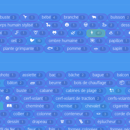
🦩
🐃
rbuste
bébé
branche
buisson
3
1
4
1
1
2
🐍
🎃
💀
🦢
rps humain stylisé
dess
1
1
1
1
2
🦵
🦒
🐸
🌿
👨
🦪

i
1
1
1
1
7
41
1
🐦
🌺
œil
ombre humaine
papillon
1
2
10
1
1
1
🐟
🥗
plante grimpante
pomme
sapin
1
3
1
1
1
 photo
assiette
bac
bâche
bague
balcon
1
2
1
2
1
🧱
📦
bâton
beurre
bois de chauffage
2
1
1
1
1
🔌
he
buste
cabane
cabines de plage
2
1
1
3
5
🔘
cerf-volant
cerf-volant de traction
cerfs-volant
1
1
2
🛤️
cheminée
chemise
chevalet
cigarette
1
1
3
4
🪢
é
collier
colonne
conteneur
corde d'
1
2
1
1
3
🧣
🪜
dessin
drapeau
éplucheur
1
1
1
1
1
fil de fer
fleur
foin
formes colorées
formes gé
1
3
1
2