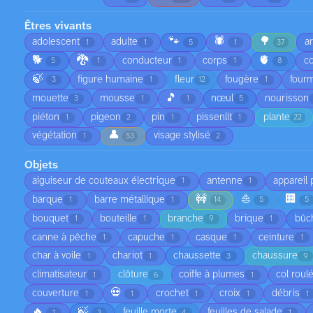
Êtres vivants
🐾
🕷️
🌳
adolescent
adulte
a
1
1
5
1
37
🐕
🐉
🫀
conducteur
corps
co
5
1
1
1
8
🍃
figure humaine
fleur
fougère
fourm
3
1
12
1
🎵
mouette
mousse
nœul
nourisson
3
1
1
5
piéton
pigeon
pin
pissenlit
plante
1
2
1
1
22
👤
végétation
visage stylisé
1
53
2
Objets
aiguiseur de couteaux électrique
antenne
appareil
1
1
🚧
⛵
🏢
barque
barre métallique
1
1
14
5
5
bouquet
bouteille
branche
brique
bûc
1
1
9
1
canne à pêche
capuche
casque
ceinture
1
1
1
1
char à voile
chariot
chaussette
chaussure
1
1
3
9
climatisateur
clôture
coiffe à plumes
col roul
1
6
1
💀
couverture
crochet
croix
débris
1
1
1
1
1
🔥
🍃
feuille morte
feuilles de salade
1
3
4
1