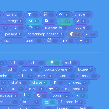
🍄
🐱
🐴
canard
chèvre
1
1
1
5
1
👶
👻
👩
👵
in de visage
1
18
1
27
1

🥬
🖐️
marguerite
mouche
1
1
5
1
1
🧑
🦶
passant
personnage dessiné
1
1
61
1
🐭
👼
🦔
sculpture humanoïde
1
1
1
2
🪑
balise
ballon
baril
2
1
1
9
1
bol
bonnet
boucle d'oreille
bouée
1
2
2
3
cadre
caillou
caisse
camion
canapé
3
2
1
2
1
🍄
s
chaîne
chaise
chapeau
1
1
6
1
3
🔑
citron
clavier
clignotant
1
1
1
1
1
🕴️
🎃
🔪
escalade
coussin
1
4
1
2
4
🪟
étiquette
fauteuil
ferronnerie
1
1
7
1
🔵
ométriques colorées
fourrure
fruit
1
1
1
1