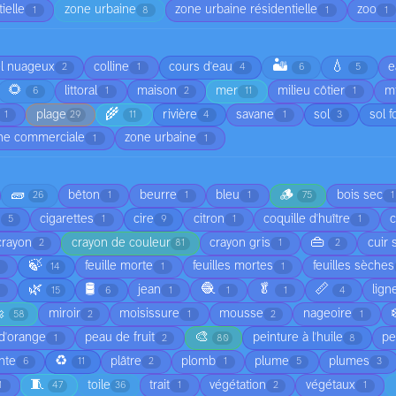
ielle
zone urbaine
zone urbaine résidentielle
zoo
1
8
1
1
🏜️
💧
el nuageux
colline
cours d'eau
e
2
1
4
6
5
🌻
littoral
maison
mer
milieu côtier
mi
6
1
2
11
1
🌾
plage
rivière
savane
sol
sol f
1
29
11
4
1
3
ne commerciale
zone urbaine
1
1
🧱
🪵
bêton
beurre
bleu
bois sec
26
1
1
1
75
1
cigarettes
cire
citron
coquille d'huître
5
1
9
1
1
👜
crayon
crayon de couleur
crayon gris
cuir 
2
81
1
2
🍃
feuille morte
feuilles mortes
feuilles sèches
1
14
1
1
🌿
🛢️
🧶
🥬
📏
jean
lign
1
15
6
1
1
1
4

miroir
moisissure
mousse
nageoire
58
2
1
2
1
🎨
d'orange
peau de fruit
peinture à l'huile
pe
1
2
80
8
♻️
nte
plâtre
plomb
plume
plumes
6
11
2
1
5
3
🧵
toile
trait
végétation
végétaux
1
47
36
1
2
1