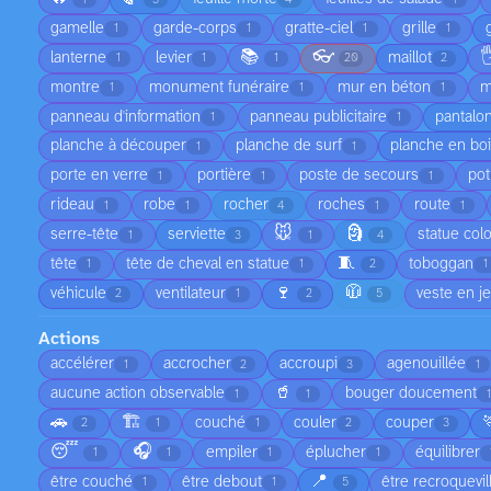
gamelle
garde-corps
gratte-ciel
grille
1
1
1
1
📚
👓

lanterne
levier
maillot
1
1
1
20
2
montre
monument funéraire
mur en béton
m
1
1
1
panneau d'information
panneau publicitaire
pantalo
1
1
planche à découper
planche de surf
planche en bo
1
1
porte en verre
portière
poste de secours
pot
1
1
1
rideau
robe
rocher
roches
route
1
1
4
1
1
🐭
🗿
serre-tête
serviette
statue col
1
3
1
4
🧵
tête
tête de cheval en statue
toboggan
1
1
2
1
🍷
🧥
véhicule
ventilateur
veste en j
2
1
2
5
Actions
accélérer
accrocher
accroupi
agenouillée
1
2
3
1
🥤
aucune action observable
bouger doucement
1
1
1
🚗
🏗️
couché
couler
couper
2
1
1
2
3
😴
🎧
empiler
éplucher
équilibrer
1
1
1
1
📍
être couché
être debout
être recroquevil
1
1
5