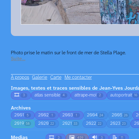
Photo prise le matin sur le front de mer de Stella Plage.
Suite…
À propos
Galerie
Carte
Me contacter
Images, textes et traces sensibles de Jean-Yves Jourd
🎞️
atlas sensible
attrape-moi
autoportrait
3
4
2
16
Archives
2001
2002
2003
2004
2005
2
5
1
1
24
26
2019
2020
2021
2022
2023
2
58
22
33
22
23
Medias
🎞️
🖼️
🔊
📝
3
459
3
11