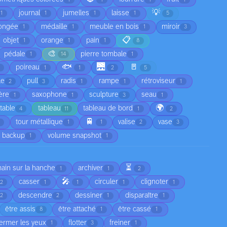
💡
journal
jumelles
laisse
1
1
1
1
5
ongée
médaille
meuble en bois
miroir
1
1
1
3
📋
objet
orange
pain
1
1
1
8
🎨
pédale
pierre tombale
1
14
1
🐟
🌉
🚪
poireau
1
1
2
5
le
pull
radis
rampe
rétroviseur
2
3
1
1
1
ère
saxophone
sculpture
seau
1
1
3
1
🌍
table
tableau
tableau de bord
4
11
1
2
🚆
tour métallique
valise
vase
1
1
2
3
 backup
volume snapshot
1
1
⏳
main sur la hanche
archiver
1
1
2
🎤
casser
circuler
clignoter
2
1
1
1
1
descendre
dessiner
disparaître
2
2
1
1
être assis
être attaché
être cassé
8
1
1
fermer les yeux
flotter
freiner
1
3
1