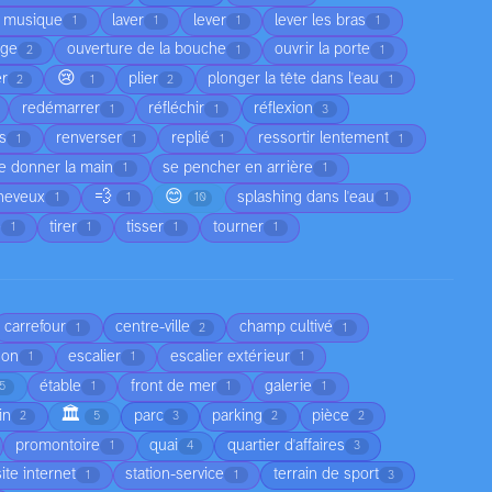
a musique
laver
lever
lever les bras
1
1
1
1
age
ouverture de la bouche
ouvrir la porte
2
1
1
😢
er
plier
plonger la tête dans l'eau
2
1
2
1
redémarrer
réfléchir
réflexion
1
1
3
as
renverser
replié
ressortir lentement
1
1
1
1
e donner la main
se pencher en arrière
1
1
💨
😊
cheveux
splashing dans l'eau
1
1
10
1
e
tirer
tisser
tourner
1
1
1
1
carrefour
centre-ville
champ cultivé
1
2
1
son
escalier
escalier extérieur
1
1
1
étable
front de mer
galerie
5
1
1
1
🏛️
in
parc
parking
pièce
2
5
3
2
2
promontoire
quai
quartier d'affaires
1
4
3
site internet
station-service
terrain de sport
1
1
3