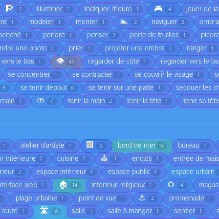
🧗
🎮
illuminer
indiquer l'heure
jouer de l
1
1
1
4
🏊
tre
modeler
monter
naviguer
ombr
1
1
1
2
2
penché
pendre
penser
perte de feuilles
picor
1
1
2
1
ndre une photo
prier
projeter une ombre
ranger
2
1
3
1
👁️
 vers le bas
regarder de côté
regarder vers le b
1
45
1
se concentrer
se contracter
se couvrir le visage
s
1
1
1
se tenir debout
se tenir sur une patte
secouer les 
8
6
1
🤲
 main
tenir la main
tenir la tête
tenir sa têt
1
7
2
1
🏢
atelier d'artiste
bord de mer
bureau
1
1
3
16
1
⛪
r intérieure
cuisine
enclos
entrée de mai
2
2
1
1
rieur
espace intérieur
espace public
espace urbain
2
1
1
🏠
🌻
nterface web
intérieur religieux
magas
1
14
1
4
⚓
plage urbaine
point de vue
promenade
1
1
1
2
1
🛣️
route
salle
salle à manger
sentier
1
10
1
1
1