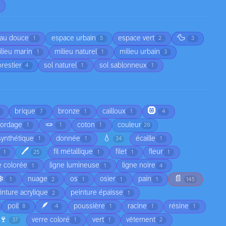
🦆
au douce
espace urbain
espace vert
1
5
2
3
lieu marin
milieu naturel
milieu urbain
1
1
3
orestier
sol naturel
sol sablonneux
4
1
1
🛞
brique
bronze
cailloux
7
1
1
4
🪢
cordage
coton
couleur
1
1
1
20
💧
synthétique
donnée
écaille
1
1
34
1
🖊️
fil métallique
filet
fleur
1
25
1
1
1
e colorée
ligne lumineuse
ligne noire
1
1
4
❄️
📄
nuage
os
osier
pain
1
2
1
1
1
145
inture acrylique
peinture épaisse
2
1
🪶
poil
poussière
racine
résine
8
4
1
1
1
🍷
verre coloré
vert
vêtement
37
1
1
2