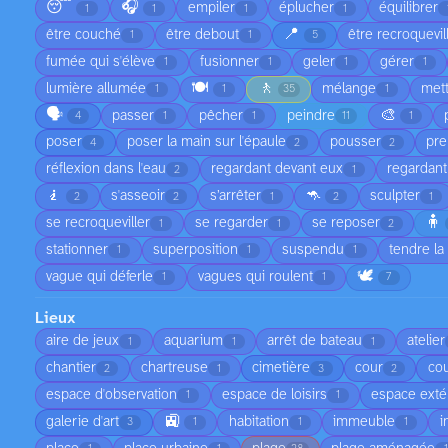
😴
🎧
empiler
éplucher
équilibrer
1
1
1
1
📍
être couché
être debout
être recroquevil
1
1
5
fumée qui s'élève
fusionner
geler
gérer
1
1
1
1
🍽️
🚶
lumière allumée
mélange
met
1
1
35
1
🗣️
🎨
passer
pêcher
peindre
4
1
1
11
1
poser
poser la main sur l'épaule
pousser
pre
4
2
2
réflexion dans l'eau
regardant devant eux
regardant
2
1
🧎
🦘
s'asseoir
s’arrêter
sculpter
2
2
1
2
1
🧍
se recroqueviller
se regarder
se reposer
1
1
2
stationner
superposition
suspendu
tendre la
1
1
1
🕊️
vague qui déferle
vagues qui roulent
1
1
7
Lieux
aire de jeux
aquarium
arrêt de bateau
atelier
1
1
1
chantier
chartreuse
cimetière
cour
cou
2
1
3
2
espace d'observation
espace de loisirs
espace exté
1
1
🚉
galerie d'art
habitation
immeuble
i
3
1
1
1