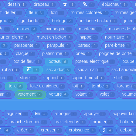
🧣
🪜
dessin
drapeau
éplucheur
1
1
1
1
1
fil de fer
fleur
foin
formes colorées
formes gé
1
3
1
2
grue
guirlande
horloge
instance backup
jetée
2
1
2
1
️
maison
mannequin
manteau
masque de pl
1
3
1
1
ur en pierre
muret en béton
nappe
nourriture
1
1
1
1
n
parapente
parapluie
parasol
pare-brise
3
1
1
1
1
is
plaque
plateforme
pneu
poignée de porte
2
1
1
1
1
pot de fleur
poteau
poteau électrique
poubel
1
1
6
1
🎒
ruban
sac à dos
sac à main
sac bandouli
1
7
5
1
orée
store
support
support mural
t-shirt
1
1
1
1
1
toile
toile d'araignée
toit
tombe
torchon
9
1
1
2
1
ean
vêtement
voiture
volant
volet
volume
1
12
4
1
1
🛌
aiguiser
allongés
appuyer
appuyer la 
1
4
1
1
branche tombée
bras étendus
brouter
butiner
1
1
1
🏃
💃
créer
creuser
croissance
debout
4
1
1
4
4