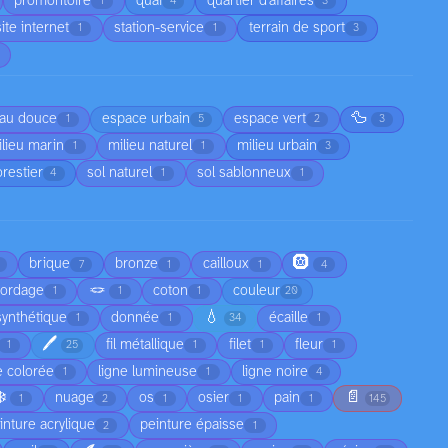
promontoire
quai
quartier d'affaires
1
4
3
site internet
station-service
terrain de sport
1
1
3
🦆
au douce
espace urbain
espace vert
1
5
2
3
lieu marin
milieu naturel
milieu urbain
1
1
3
orestier
sol naturel
sol sablonneux
4
1
1
🛞
brique
bronze
cailloux
7
1
1
4
🪢
cordage
coton
couleur
1
1
1
20
💧
synthétique
donnée
écaille
1
1
34
1
🖊️
fil métallique
filet
fleur
1
25
1
1
1
e colorée
ligne lumineuse
ligne noire
1
1
4
❄️
📄
nuage
os
osier
pain
1
2
1
1
1
145
inture acrylique
peinture épaisse
2
1