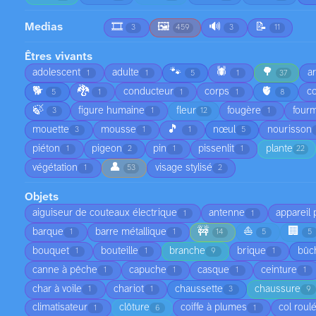
Medias
🎞️
🖼️
🔊
📝
3
459
3
11
Êtres vivants
🐾
🕷️
🌳
adolescent
adulte
a
1
1
5
1
37
🐕
🐉
🫀
conducteur
corps
co
5
1
1
1
8
🍃
figure humaine
fleur
fougère
fourm
3
1
12
1
🎵
mouette
mousse
nœul
nourisson
3
1
1
5
piéton
pigeon
pin
pissenlit
plante
1
2
1
1
22
👤
végétation
visage stylisé
1
53
2
Objets
aiguiseur de couteaux électrique
antenne
appareil
1
1
🚧
⛵
🏢
barque
barre métallique
1
1
14
5
5
bouquet
bouteille
branche
brique
bûc
1
1
9
1
canne à pêche
capuche
casque
ceinture
1
1
1
1
char à voile
chariot
chaussette
chaussure
1
1
3
9
climatisateur
clôture
coiffe à plumes
col roul
1
6
1