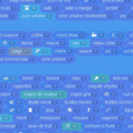
⚓
plage urbaine
point de vue
promenade
1
1
1
2
1
🛣️
route
salle
salle à manger
sentier
1
10
1
1
1
ielle
zone urbaine
zone urbaine résidentielle
zoo
1
8
1
1
🏜️
💧
el nuageux
colline
cours d'eau
e
2
1
4
6
5
🌻
littoral
maison
mer
milieu côtier
mi
6
1
2
11
1
🌾
plage
rivière
savane
sol
sol f
1
29
11
4
1
3
ne commerciale
zone urbaine
1
1
🧱
🪵
bêton
beurre
bleu
bois sec
26
1
1
1
75
1
cigarettes
cire
citron
coquille d'huître
5
1
9
1
1
👜
crayon
crayon de couleur
crayon gris
cuir 
2
81
1
2
🍃
feuille morte
feuilles mortes
feuilles sèches
1
14
1
1
🌿
🛢️
🧶
🥬
📏
jean
lign
1
15
6
1
1
1
4

miroir
moisissure
mousse
nageoire
58
2
1
2
1
🎨
d'orange
peau de fruit
peinture à l'huile
pe
1
2
80
8