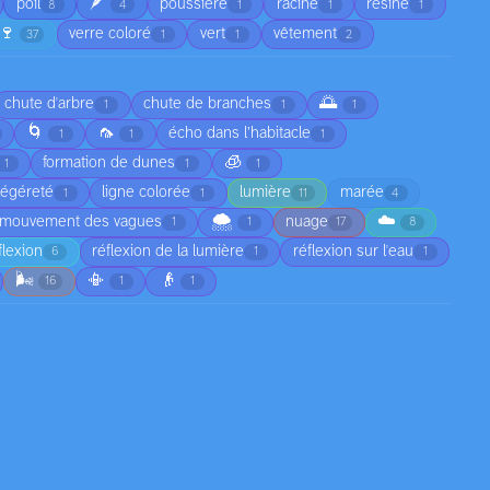
🪶
poil
poussière
racine
résine
8
4
1
1
1
🍷
verre coloré
vert
vêtement
37
1
1
2
🌅
chute d'arbre
chute de branches
1
1
1
🌀
🦟
écho dans l’habitacle
1
1
1
🧊
formation de dunes
1
1
1
légéreté
ligne colorée
lumière
marée
1
1
11
4
🌨️
☁️
mouvement des vagues
nuage
1
1
17
8
flexion
réflexion de la lumière
réflexion sur l'eau
6
1
1
🌬️
📳
👴
16
1
1