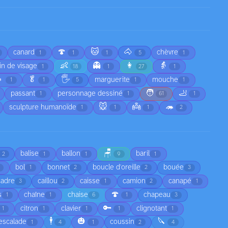
🍄
🐱
🐴
canard
chèvre
1
1
1
5
1
👶
👻
👩
👵
in de visage
1
18
1
27
1

🥬
🖐️
marguerite
mouche
1
1
5
1
1
🧑
🦶
passant
personnage dessiné
1
1
61
1
🐭
👼
🦔
sculpture humanoïde
1
1
1
2
🪑
balise
ballon
baril
2
1
1
9
1
bol
bonnet
boucle d'oreille
bouée
1
2
2
3
cadre
caillou
caisse
camion
canapé
3
2
1
2
1
🍄
s
chaîne
chaise
chapeau
1
1
6
1
3
🔑
citron
clavier
clignotant
1
1
1
1
1
🕴️
🎃
🔪
escalade
coussin
1
4
1
2
4