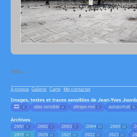
Suite…
À propos
Galerie
Carte
Me contacter
Images, textes et traces sensibles de Jean-Yves Jourd
🎞️
atlas sensible
attrape-moi
autoportrait
3
4
2
16
Archives
2001
2002
2003
2004
2005
2
5
1
1
24
26
2019
2020
2021
2022
2023
2
58
22
33
22
23