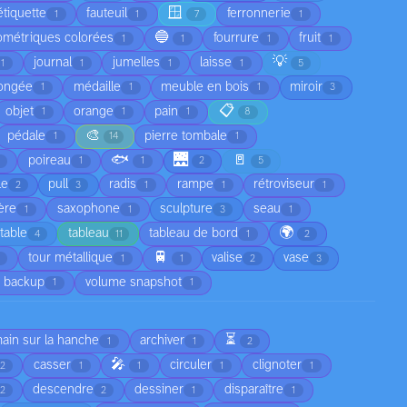
🪟
étiquette
fauteuil
ferronnerie
1
1
7
1
🔵
ométriques colorées
fourrure
fruit
1
1
1
1
💡
journal
jumelles
laisse
1
1
1
1
5
ongée
médaille
meuble en bois
miroir
1
1
1
3
📋
objet
orange
pain
1
1
1
8
🎨
pédale
pierre tombale
1
14
1
🐟
🌉
🚪
poireau
1
1
2
5
le
pull
radis
rampe
rétroviseur
2
3
1
1
1
ère
saxophone
sculpture
seau
1
1
3
1
🌍
table
tableau
tableau de bord
4
11
1
2
🚆
tour métallique
valise
vase
1
1
2
3
 backup
volume snapshot
1
1
⏳
main sur la hanche
archiver
1
1
2
🎤
casser
circuler
clignoter
2
1
1
1
1
descendre
dessiner
disparaître
2
2
1
1