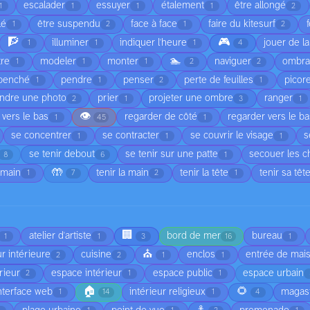
escalader
essuyer
étalement
être allongé
1
1
1
1
2
lé
être suspendu
face à face
faire du kitesurf
1
2
1
2
🧗
🎮
illuminer
indiquer l'heure
jouer de l
1
1
1
4
🏊
tre
modeler
monter
naviguer
ombr
1
1
1
2
2
penché
pendre
penser
perte de feuilles
picor
1
1
2
1
ndre une photo
prier
projeter une ombre
ranger
2
1
3
1
👁️
 vers le bas
regarder de côté
regarder vers le b
1
45
1
se concentrer
se contracter
se couvrir le visage
s
1
1
1
se tenir debout
se tenir sur une patte
secouer les 
8
6
1
🤲
 main
tenir la main
tenir la tête
tenir sa têt
1
7
2
1
🏢
atelier d'artiste
bord de mer
bureau
1
1
3
16
1
⛪
r intérieure
cuisine
enclos
entrée de mai
2
2
1
1
rieur
espace intérieur
espace public
espace urbain
2
1
1
🏠
🌻
nterface web
intérieur religieux
magas
1
14
1
4