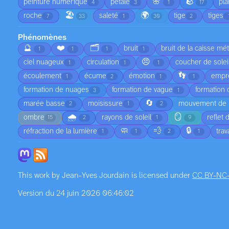
🌸
🪨
peinture numérique
pétale
pla
4
3
1
17
🏖️
🌍
roche
saleté
tige
tiges
7
33
1
30
2
Phénomènes
🔮
❤️
🗂️
bruit
bruit de la caisse mét
1
1
1
1
😠
ciel nuageux
circulation
coucher de solei
1
1
1
👣
écoulement
écume
émotion
empre
1
2
1
1
formation de nuages
formation de vague
formation
3
1
🔄
marée basse
moisissure
mouvement de l
2
1
2
🌧️
🪞
ombre
rayons de soleil
reflet 
15
2
1
9
🧼
💨
🔒
réfraction de la lumière
tra
1
1
2
1
This work by
Jean-Yves Jourdain
is licensed under
CC BY-NC
Version du 24 juin 2026 06:46:02