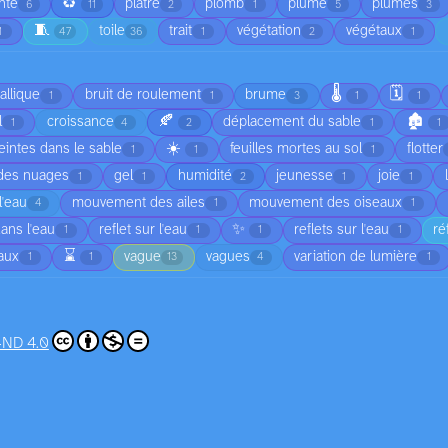
♻️
nte
plâtre
plomb
plume
plumes
6
11
2
1
5
3
🧵
toile
trait
végétation
végétaux
1
47
36
1
2
1
🌡️
🗓️
allique
bruit de roulement
brume
1
1
3
1
1
🍂
🏚️
l
croissance
déplacement du sable
1
4
2
1
1
☀️
intes dans le sable
feuilles mortes au sol
flotter
1
1
1
 des nuages
gel
humidité
jeunesse
joie
1
1
2
1
1
'eau
mouvement des ailes
mouvement des oiseaux
4
1
1
✨
dans l'eau
reflet sur l'eau
reflets sur l'eau
ré
1
1
1
1
⌛
vaux
vague
vagues
variation de lumière
1
1
13
4
1
-ND 4.0