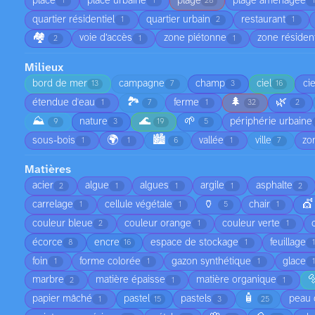
place
place urbaine
plage
plage aménagée
1
1
28
quartier résidentiel
quartier urbain
restaurant
1
2
1
🏘️
voie d’accès
zone piétonne
zone résident
2
1
1
Milieux
bord de mer
campagne
champ
ciel
ci
13
7
3
16
🏞️
🌲
🌿
étendue d'eau
ferme
1
7
1
32
2
⛰️
🌊
🌱
nature
périphérie urbaine
9
3
19
5
🌍
🏙️
sous-bois
vallée
ville
zo
1
1
6
1
7
Matières
acier
algue
algues
argile
asphalte
2
1
1
1
2
🏺
💇
carrelage
cellule végétale
chair
1
1
5
1
couleur bleue
couleur orange
couleur verte
2
1
1
écorce
encre
espace de stockage
feuillage
8
16
1
foin
forme colorée
gazon synthétique
glace
1
1
1

marbre
matière épaisse
matière organique
2
1
1
🧴
papier mâché
pastel
pastels
peau 
1
15
3
25