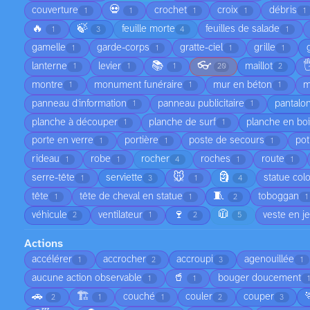
💀
couverture
crochet
croix
débris
1
1
1
1
1
🔥
🍃
feuille morte
feuilles de salade
1
3
4
1
gamelle
garde-corps
gratte-ciel
grille
1
1
1
1
📚
👓

lanterne
levier
maillot
1
1
1
20
2
montre
monument funéraire
mur en béton
m
1
1
1
panneau d'information
panneau publicitaire
pantalo
1
1
planche à découper
planche de surf
planche en bo
1
1
porte en verre
portière
poste de secours
pot
1
1
1
rideau
robe
rocher
roches
route
1
1
4
1
1
🐭
🗿
serre-tête
serviette
statue col
1
3
1
4
🧵
tête
tête de cheval en statue
toboggan
1
1
2
1
🍷
🧥
véhicule
ventilateur
veste en j
2
1
2
5
Actions
accélérer
accrocher
accroupi
agenouillée
1
2
3
1
🥤
aucune action observable
bouger doucement
1
1
1
🚗
🏗️
couché
couler
couper
2
1
1
2
3