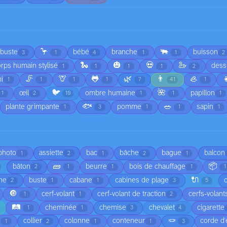
🦩
🐃
rbuste
bébé
branche
buisson
3
1
4
1
1
2
🐍
🎃
💀
🦢
rps humain stylisé
dess
1
1
1
1
2
🦵
🦒
🐸
🌿
👨
🦪

i
1
1
1
1
7
41
1
🐦
🌺
œil
ombre humaine
papillon
1
2
10
1
1
1
🐟
🥗
plante grimpante
pomme
sapin
1
3
1
1
1
 photo
assiette
bac
bâche
bague
balcon
1
2
1
2
1
🧱
📦
bâton
beurre
bois de chauffage
2
1
1
1
1
🔌
he
buste
cabane
cabines de plage
2
1
1
3
5
🔘
cerf-volant
cerf-volant de traction
cerfs-volant
1
1
2
🛤️
cheminée
chemise
chevalet
cigarette
1
1
3
4
🪢
é
collier
colonne
conteneur
corde d'
1
2
1
1
3