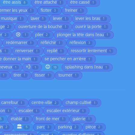
être assis
être attaché
être cassé
8
1
1
fermer les yeux
flotter
freiner
1
3
1
a musique
laver
lever
lever les bras
1
1
1
1
age
ouverture de la bouche
ouvrir la porte
2
1
1
😢
er
plier
plonger la tête dans l'eau
2
1
2
1
redémarrer
réfléchir
réflexion
1
1
3
as
renverser
replié
ressortir lentement
1
1
1
1
e donner la main
se pencher en arrière
1
1
💨
😊
cheveux
splashing dans l'eau
1
1
10
1
e
tirer
tisser
tourner
1
1
1
1
carrefour
centre-ville
champ cultivé
1
2
1
son
escalier
escalier extérieur
1
1
1
étable
front de mer
galerie
5
1
1
1
🏛️
in
parc
parking
pièce
2
5
3
2
2