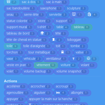
🎒
sac à dos
sac à main
7
5
1
sac bandoulière
saxophone
sculpture
1
1
3
🐭
🗿
seau
serre-tête
serviette
1
1
3
1
4
statue colorée
store
support
1
1
1
support mural
t-shirt
table
tableau
1
1
4
11
🌍
tableau de bord
tête
1
2
1
🧵
tête de cheval en statue
toboggan
1
2
1
toile
toile d'araignée
toit
tombe
9
1
1
2
🚆
torchon
tour métallique
valise
1
1
1
2
🍷
🧥
vase
véhicule
ventilateur
3
2
1
2
5
veste en jean
vêtement
voiture
volant
1
12
4
1
volet
volume backup
volume snapshot
1
1
1
Actions
accélérer
accrocher
accroupi
1
2
3
🛌
agenouillée
aiguiser
allongés
1
1
4
1
appuyer
appuyer la main sur la hanche
1
1