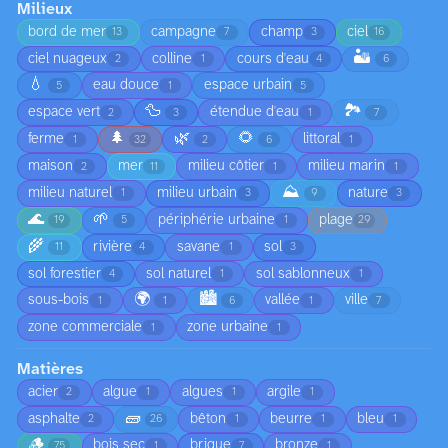
Milieux
bord de mer
campagne
champ
ciel
13
7
3
16
🏜️
ciel nuageux
colline
cours d'eau
2
1
4
6
💧
eau douce
espace urbain
5
1
5
🦆
🏞️
espace vert
étendue d'eau
2
3
1
7
🌲
🌿
🌻
ferme
littoral
1
32
2
6
1
maison
mer
milieu côtier
milieu marin
2
11
1
1
⛰️
milieu naturel
milieu urbain
nature
1
3
9
3
🌊
🌱
périphérie urbaine
plage
19
5
1
29
🌾
rivière
savane
sol
11
4
1
3
sol forestier
sol naturel
sol sablonneux
4
1
1
🌍
🏙️
sous-bois
vallée
ville
1
1
6
1
7
zone commerciale
zone urbaine
1
1
Matières
acier
algue
algues
argile
2
1
1
1
🧱
asphalte
bêton
beurre
bleu
2
26
1
1
1
🪵
bois sec
brique
bronze
75
1
7
1