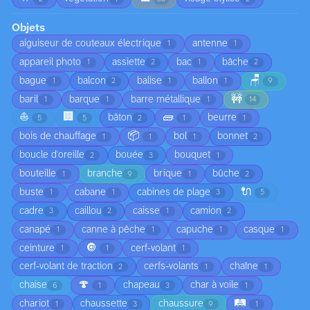
Objets
aiguiseur de couteaux électrique
antenne
1
1
appareil photo
assiette
bac
bâche
1
2
1
2
🪑
bague
balcon
balise
ballon
1
2
1
1
9
🚧
baril
barque
barre métallique
1
1
1
14
⛵
🏢
🧱
bâton
beurre
5
5
2
1
1
📦
bois de chauffage
bol
bonnet
1
1
1
2
boucle d'oreille
bouée
bouquet
2
3
1
bouteille
branche
brique
bûche
1
9
1
2
🔌
buste
cabane
cabines de plage
1
1
3
5
cadre
caillou
caisse
camion
3
2
1
2
canapé
canne à pêche
capuche
casque
1
1
1
1
🔘
ceinture
cerf-volant
1
1
1
cerf-volant de traction
cerfs-volants
chaîne
2
1
1
🍄
chaise
chapeau
char à voile
6
1
3
1
🛤️
chariot
chaussette
chaussure
1
3
9
1