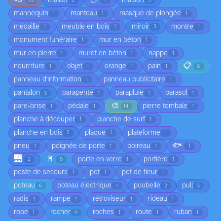
maillot
maison
20
2
1
3
mannequin
manteau
masque de plongée
1
1
1
médaille
meuble en bois
miroir
montre
1
1
3
1
monument funéraire
mur en béton
1
1
mur en pierre
muret en béton
nappe
1
1
1
📋
nourriture
objet
orange
pain
1
1
1
1
8
panneau d'information
panneau publicitaire
1
1
pantalon
parapente
parapluie
parasol
3
1
1
1
🎨
pare-brise
pédale
pierre tombale
1
1
14
1
planche à découper
planche de surf
1
1
planche en bois
plaque
plateforme
2
1
1
🐟
pneu
poignée de porte
poireau
1
1
1
1
🌉
🚪
porte en verre
portière
2
5
1
1
poste de secours
pot
pot de fleur
1
1
1
poteau
poteau électrique
poubelle
pull
6
1
2
3
radis
rampe
rétroviseur
rideau
1
1
1
1
robe
rocher
roches
route
ruban
1
4
1
1
1