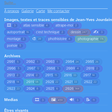
Suite…
À propos
Galerie
Carte
Me contacter
Images, textes et traces sensibles de Jean-Yves Jourdain
🎞️
atlas sensible
attrape-moi
3
4
2
✍️
autoportrait
c'est technique
dessin
16
2
247
3
🎨
montage
phothistoire
photographie
3
39
4
176
poésie
5
Archives
2001
2002
2003
2004
2005
5
1
1
24
26
2006
2007
2008
2009
2010
5
12
5
4
2
2013
2014
2015
2016
2017
2
2
15
33
14
2018
2019
2020
2021
2022
14
58
22
33
22
2023
2024
2025
2026
23
8
6
144
Medias
🎞️
🖼️
🔊
📝
3
459
3
11
Êtres vivants