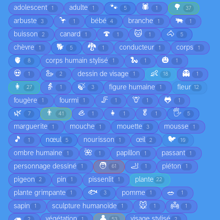
🐾
🕷️
🌳
adolescent
adulte
1
1
5
1
37
🦩
🐃
arbuste
bébé
branche
3
1
4
1
1
🍄
🐱
🐴
buisson
canard
2
1
1
1
5
🐕
🐉
chèvre
conducteur
corps
1
5
1
1
1
🫀
🐍
🎃
corps humain stylisé
8
1
1
1
💀
🦢
👶
👻
dessin de visage
1
2
1
18
1
👩
👵
🍃
figure humaine
fleur
27
1
3
1
12
🦵
🦒
🐸
fougère
fourmi
1
1
1
1
1
🌿
👨
🦪
👧
🥬
🖐️
7
41
1
1
1
5
marguerite
mouche
mouette
mousse
1
1
3
1
🎵
🐦
nœul
nourisson
œil
1
5
1
2
10
🌺
ombre humaine
papillon
passant
1
1
1
1
🧑
🦶
personnage dessiné
piéton
1
61
1
1
pigeon
pin
pissenlit
plante
2
1
1
22
🐟
🥗
plante grimpante
pomme
1
3
1
1
🐭
👼
sapin
sculpture humanoïde
1
1
1
1
🦔
👤
végétation
visage stylisé
2
1
53
2