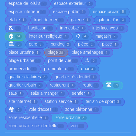
espace de loisirs
espace extérieur
1
2
espace intérieur
espace public
espace urbain
1
1
5
étable
front de mer
galerie
galerie d'art
1
1
1
3
🚉
habitation
immeuble
interface web
1
1
1
1
🏠
🌻
intérieur religieux
magasin
14
1
4
2
🏛️
parc
parking
pièce
place
5
3
2
2
1
place urbaine
plage
plage aménagée
1
28
1
⚓
plage urbaine
point de vue
1
1
2
promenade
promontoire
quai
1
1
4
quartier d'affaires
quartier résidentiel
3
1
🛣️
quartier urbain
restaurant
route
2
1
1
10
salle
salle à manger
sentier
1
1
1
site internet
station-service
terrain de sport
1
1
3
🏘️
voie d’accès
zone piétonne
2
1
1
zone résidentielle
zone urbaine
1
8
zone urbaine résidentielle
zoo
1
1