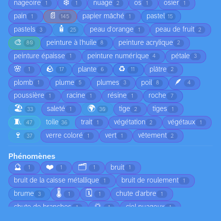
❄️
nageoire
nuage
os
osier
1
1
2
1
1
📄
pain
papier mâché
pastel
1
145
1
15
🧴
pastels
peau d'orange
peau de fruit
3
25
1
2
🎨
peinture à l'huile
peinture acrylique
80
8
2
peinture épaisse
peinture numérique
pétale
1
4
3
🌸
🪨
♻️
plante
plâtre
1
17
6
11
2
🪶
plomb
plume
plumes
poil
1
5
3
8
4
poussière
racine
résine
roche
1
1
1
7
🏖️
🌍
saleté
tige
tiges
33
1
30
2
1
🧵
toile
trait
végétation
végétaux
47
36
1
2
1
🍷
verre coloré
vert
vêtement
37
1
1
2
Phénomènes
🔮
❤️
🗂️
bruit
1
1
1
1
bruit de la caisse métallique
bruit de roulement
1
1
🌡️
🗓️
brume
chute d'arbre
3
1
1
1
🌅
chute de branches
ciel nuageux
1
1
1
😠
circulation
coucher de soleil
1
1
1