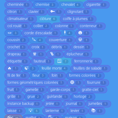
cheminée
chemise
chevalet
cigarette
1
3
4
1
🔑
citron
clavier
clignotant
1
1
1
1
climatisateur
clôture
coiffe à plumes
1
6
1
col roulé
collier
colonne
conteneur
1
2
1
1
🪢
🕴️
🎃
corde d'escalade
3
1
4
1
🔪
💀
coussin
couverture
2
4
1
1
crochet
croix
débris
dessin
1
1
1
1
🧣
🪜
drapeau
éplucheur
1
1
1
1
🪟
étiquette
fauteuil
ferronnerie
1
1
7
1
🔥
🍃
feuille morte
feuilles de salade
1
3
4
1
fil de fer
fleur
foin
formes colorées
1
3
1
2
🔵
formes géométriques colorées
fourrure
1
1
1
fruit
gamelle
garde-corps
gratte-ciel
1
1
1
1
grille
grue
guirlande
horloge
1
2
1
2
instance backup
jetée
journal
jumelles
1
1
1
1
💡
📚
laisse
lanterne
levier
1
5
1
1
1
👓
🖐️