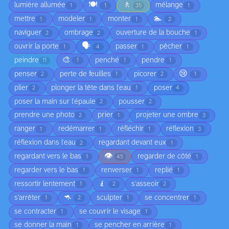
🍽️
🚶
lumière allumée
mélange
1
1
35
1
🏊
mettre
modeler
monter
1
1
1
2
naviguer
ombrage
ouverture de la bouche
2
2
1
🗣️
ouvrir la porte
passer
pêcher
1
4
1
1
🎨
peindre
penché
pendre
11
1
1
1
😢
penser
perte de feuilles
picorer
2
1
2
1
plier
plonger la tête dans l'eau
poser
2
1
4
poser la main sur l'épaule
pousser
2
2
prendre une photo
prier
projeter une ombre
2
1
3
ranger
redémarrer
réfléchir
réflexion
1
1
1
3
réflexion dans l'eau
regardant devant eux
2
1
👁️
regardant vers le bas
regarder de côté
1
45
1
regarder vers le bas
renverser
replié
1
1
1
🧎
ressortir lentement
s'asseoir
1
2
2
🦘
s’arrêter
sculpter
se concentrer
1
2
1
1
se contracter
se couvrir le visage
1
1
se donner la main
se pencher en arrière
1
1