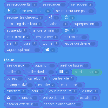
se recroqueviller
se regarder
se reposer
1
1
2
🧍
se tenir debout
se tenir sur une patte
8
6
1
💨
😊
secouer les cheveux
1
1
10
splashing dans l'eau
stationner
superposition
1
1
1
🤲
suspendu
tendre la main
1
1
7
tenir la main
tenir la tête
tenir sa tête
2
1
1
tirer
tisser
tourner
vague qui déferle
1
1
1
1
🕊️
vagues qui roulent
1
7
Lieux
aire de jeux
aquarium
arrêt de bateau
1
1
1
🏢
atelier
atelier d'artiste
bord de mer
1
1
3
16
bureau
carrefour
centre-ville
1
1
2
champ cultivé
chantier
chartreuse
1
2
1
cimetière
cour
cour intérieure
cuisine
3
2
2
2
⛪
enclos
entrée de maison
escalier
1
1
1
1
escalier extérieur
espace d'observation
1
1