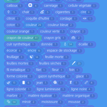
🛞
cailloux
carrelage
cellule végétale
1
4
1
1
🏺
💇
chair
cigarettes
cire
5
1
5
1
9
🪢
citron
coquille d'huître
cordage
1
1
1
1
coton
couleur
couleur bleue
1
20
2
couleur orange
couleur verte
crayon
1
1
2
👜
crayon de couleur
crayon gris
81
1
2
💧
cuir synthétique
donnée
écaille
1
1
34
1
écorce
encre
espace de stockage
8
16
1
🍃
feuillage
feuille morte
1
14
1
🖊️
feuilles mortes
feuilles sèches
1
1
25
fil métallique
filet
fleur
foin
1
1
1
1
forme colorée
gazon synthétique
glace
1
1
1
🌿
🛢️
🧶
🥬
📏
jean
15
6
1
1
1
4
ligne colorée
ligne lumineuse
ligne noire
1
1
4
marbre
matière épaisse
matière organique
2
1
1
🔩
miroir
moisissure
mousse
58
2
1
2