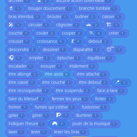
⏳
archiver
aucune action observable
1
2
1
🥤
bouger doucement
branche tombée
1
1
1
bras étendus
brouter
butiner
casser
1
1
2
1
🎤
🚗
🏗️
circuler
clignoter
1
1
1
2
1
🏃
couché
couler
couper
créer
1
2
3
4
1
💃
creuser
croissance
debout
1
4
4
2
😴
descendre
dessiner
disparaître
2
1
1
1
🎧
empiler
éplucher
équilibrer
1
1
1
1
escalader
essuyer
étalement
1
1
1
être allongé
être assis
être attaché
2
8
1
📍
être cassé
être couché
être debout
1
1
1
5
être recroquevillé
être suspendu
face à face
1
2
1
faire du kitesurf
fermer les yeux
flotter
2
1
3
freiner
fumée qui s'élève
fusionner
1
1
1
🧗
geler
gérer
illuminer
1
1
1
1
🎮
indiquer l'heure
jouer de la musique
1
4
1
laver
lever
lever les bras
1
1
1