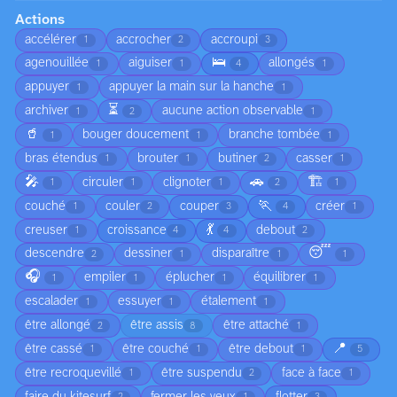
Actions
accélérer
accrocher
accroupi
1
2
3
🛌
agenouillée
aiguiser
allongés
1
1
4
1
appuyer
appuyer la main sur la hanche
1
1
⏳
archiver
aucune action observable
1
2
1
🥤
bouger doucement
branche tombée
1
1
1
bras étendus
brouter
butiner
casser
1
1
2
1
🎤
🚗
🏗️
circuler
clignoter
1
1
1
2
1
🏃
couché
couler
couper
créer
1
2
3
4
1
💃
creuser
croissance
debout
1
4
4
2
😴
descendre
dessiner
disparaître
2
1
1
1
🎧
empiler
éplucher
équilibrer
1
1
1
1
escalader
essuyer
étalement
1
1
1
être allongé
être assis
être attaché
2
8
1
📍
être cassé
être couché
être debout
1
1
1
5
être recroquevillé
être suspendu
face à face
1
2
1
faire du kitesurf
fermer les yeux
flotter