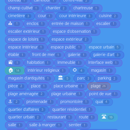
bureau
carrefour
centre-ville
1
1
2
champ cultivé
chantier
chartreuse
1
2
1
cimetière
cour
cour intérieure
cuisine
3
1
3
2
⛪
enclos
entrée de maison
escalier
1
1
1
1
escalier extérieur
espace d'observation
1
1
espace de loisirs
espace extérieur
1
2
espace intérieur
espace public
espace urbain
1
1
5
étable
front de mer
galerie
galerie d'art
1
1
1
3
🚉
habitation
immeuble
interface web
1
1
1
1
🏠
🌻
intérieur religieux
magasin
14
1
4
1
🏛️
magasin d'antiquités
parc
parking
1
5
3
2
pièce
place
place urbaine
plage
2
1
1
26
plage aménagée
plage urbaine
point de vue
2
1
1
⚓
promenade
promontoire
quai
2
1
1
4
quartier d'affaires
quartier résidentiel
3
1
🛣️
quartier urbain
restaurant
route
2
1
1
10
salle
salle à manger
sentier
1
1
1