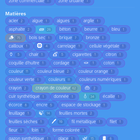
zone commerciale
zone urbaine
1
1
Matières
acier
algue
algues
argile
2
1
1
1
🧱
asphalte
bêton
beurre
bleu
2
26
1
1
1
🪵
bois sec
brique
bronze
75
1
7
1
🛞
cailloux
carrelage
cellule végétale
1
4
1
1
🏺
💇
chair
cigarettes
citron
5
1
5
1
1
🪢
coquille d'huître
cordage
coton
1
1
1
1
couleur
couleur bleue
couleur orange
11
2
1
couleur verte
couleurs
couleurs numériques
1
11
1
👜
crayon
crayon de couleur
2
62
2
💧
cuir synthétique
donnée
écaille
1
1
34
1
écorce
encre
espace de stockage
8
5
1
🍃
feuillage
feuilles mortes
1
14
2
🖊️
feuilles sèches
fil métallique
filet
1
10
1
1
fleur
foin
forme colorée
1
1
1
🌿
🛢️
gazon synthétique
glace
1
1
15
6