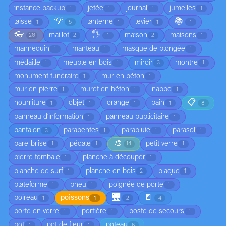
instance backup
jetée
journal
jumelles
1
1
1
1
💡
📚
laisse
lanterne
levier
1
5
1
1
1
👓
🖐️
maillot
maison
maisons
20
2
1
2
1
mannequin
manteau
masque de plongée
1
1
1
médaille
meuble en bois
miroir
montre
1
1
3
1
monument funéraire
mur en béton
1
1
mur en pierre
muret en béton
nappe
1
1
1
📋
nourriture
objet
orange
pain
1
1
1
1
8
panneau d'information
panneau publicitaire
1
1
pantalon
parapentes
parapluie
parasol
3
1
1
1
🎨
pare-brise
pédale
petit verre
1
1
14
1
pierre tombale
planche à découper
1
1
planche de surf
planche en bois
plaque
1
2
1
plateforme
pneu
poignée de porte
1
1
1
🌉
🚪
poireau
poissons
1
1
2
4
porte en verre
portière
poste de secours
1
1
1
pot
pot de fleur
poteau
1
1
6