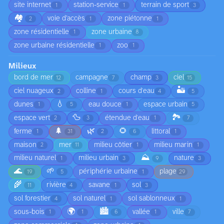
site internet
station-service
terrain de sport
1
1
3
🏘️
voie d’accès
zone piétonne
2
1
1
zone résidentielle
zone urbaine
1
8
zone urbaine résidentielle
zoo
1
1
Milieux
bord de mer
campagne
champ
ciel
12
7
3
15
🏜️
ciel nuageux
colline
cours d'eau
2
1
4
5
💧
dunes
eau douce
espace urbain
1
5
1
5
🦆
🏞️
espace vert
étendue d'eau
2
3
1
7
🌲
🌿
🌻
ferme
littoral
1
31
2
6
1
maison
mer
milieu côtier
milieu marin
2
11
1
1
⛰️
milieu naturel
milieu urbain
nature
1
3
9
3
🌊
🌱
périphérie urbaine
plage
19
5
1
29
🌾
rivière
savane
sol
11
4
1
3
sol forestier
sol naturel
sol sablonneux
4
1
1
🌍
🏙️
sous-bois
vallée
ville
1
1
6
1
7