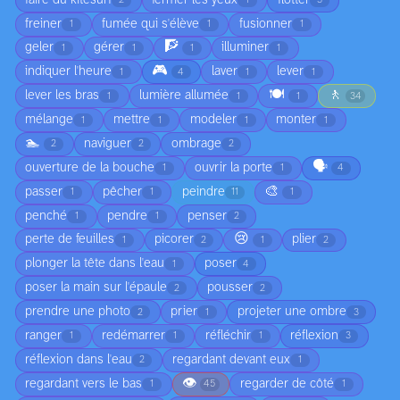
2
1
3
freiner
fumée qui s'élève
fusionner
1
1
1
🧗
geler
gérer
illuminer
1
1
1
1
🎮
indiquer l'heure
laver
lever
1
4
1
1
🍽️
🚶
lever les bras
lumière allumée
1
1
1
34
mélange
mettre
modeler
monter
1
1
1
1
🏊
naviguer
ombrage
2
2
2
🗣️
ouverture de la bouche
ouvrir la porte
1
1
4
🎨
passer
pêcher
peindre
1
1
11
1
penché
pendre
penser
1
1
2
😢
perte de feuilles
picorer
plier
1
2
1
2
plonger la tête dans l'eau
poser
1
4
poser la main sur l'épaule
pousser
2
2
prendre une photo
prier
projeter une ombre
2
1
3
ranger
redémarrer
réfléchir
réflexion
1
1
1
3
réflexion dans l'eau
regardant devant eux
2
1
👁️
regardant vers le bas
regarder de côté
1
45
1