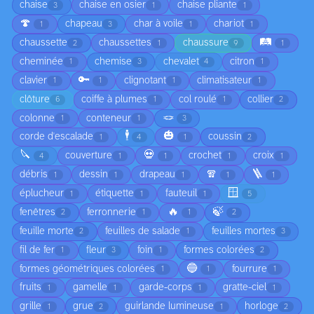
chaise
chaise en osier
chaise pliante
3
1
1
🍄
chapeau
char à voile
chariot
1
3
1
1
🛤️
chaussette
chaussettes
chaussure
2
1
9
1
cheminée
chemise
chevalet
citron
1
3
4
1
🔑
clavier
clignotant
climatisateur
1
1
1
1
clôture
coiffe à plumes
col roulé
collier
6
1
1
2
🪢
colonne
conteneur
1
1
3
🕴️
🎃
corde d'escalade
coussin
1
4
1
2
🔪
💀
couverture
crochet
croix
4
1
1
1
1
🧣
🪜
débris
dessin
drapeau
1
1
1
1
1
🪟
éplucheur
étiquette
fauteuil
1
1
1
5
🔥
🍃
fenêtres
ferronnerie
2
1
1
2
feuille morte
feuilles de salade
feuilles mortes
2
1
3
fil de fer
fleur
foin
formes colorées
1
3
1
2
🔵
formes géométriques colorées
fourrure
1
1
1
fruits
gamelle
garde-corps
gratte-ciel
1
1
1
1
grille
grue
guirlande lumineuse
horloge
1
2
1
2