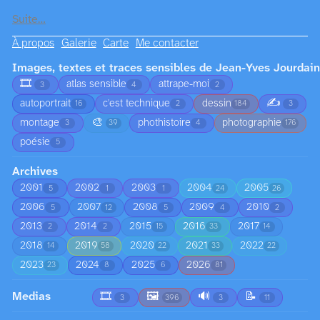
Suite…
À propos
Galerie
Carte
Me contacter
Images, textes et traces sensibles de Jean-Yves Jourdain
🎞️
atlas sensible
attrape-moi
3
4
2
✍️
autoportrait
c'est technique
dessin
16
2
184
3
🎨
montage
phothistoire
photographie
3
39
4
176
poésie
5
Archives
2001
2002
2003
2004
2005
5
1
1
24
26
2006
2007
2008
2009
2010
5
12
5
4
2
2013
2014
2015
2016
2017
2
2
15
33
14
2018
2019
2020
2021
2022
14
58
22
33
22
2023
2024
2025
2026
23
8
6
81
Medias
🎞️
🖼️
🔊
📝
3
396
3
11