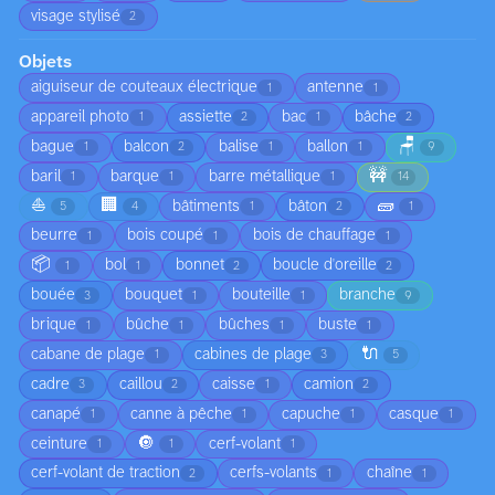
visage stylisé
2
Objets
aiguiseur de couteaux électrique
antenne
1
1
appareil photo
assiette
bac
bâche
1
2
1
2
🪑
bague
balcon
balise
ballon
1
2
1
1
9
🚧
baril
barque
barre métallique
1
1
1
14
⛵
🏢
🧱
bâtiments
bâton
5
4
1
2
1
beurre
bois coupé
bois de chauffage
1
1
1
📦
bol
bonnet
boucle d'oreille
1
1
2
2
bouée
bouquet
bouteille
branche
3
1
1
9
brique
bûche
bûches
buste
1
1
1
1
🔌
cabane de plage
cabines de plage
1
3
5
cadre
caillou
caisse
camion
3
2
1
2
canapé
canne à pêche
capuche
casque
1
1
1
1
🔘
ceinture
cerf-volant
1
1
1
cerf-volant de traction
cerfs-volants
chaîne
2
1
1