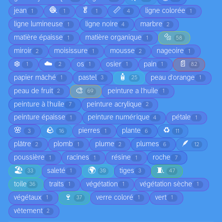
🧶
🥬
📏
jean
ligne colorée
1
1
1
4
1
ligne lumineuse
ligne noire
marbre
1
4
2
🔩
matière épaisse
matière organique
1
1
58
miroir
moisissure
mousse
nageoire
2
1
2
1
❄️
☁️
📄
os
osier
pain
1
2
1
1
1
82
🧴
papier mâché
pastel
peau d'orange
1
3
25
1
🎨
peau de fruit
peinture a l'huile
2
69
1
peinture à l'huile
peinture acrylique
7
2
peinture épaisse
peinture numérique
pétale
1
4
1
🌸
🪨
♻️
pierres
plante
3
16
1
6
11
🪶
plâtre
plomb
plume
plumes
2
1
2
6
12
poussière
racines
résine
roche
1
1
1
7
🏖️
🌍
🧵
saleté
tiges
33
1
30
3
47
toile
traits
végétation
végétation sèche
36
1
1
1
🍷
végétaux
verre coloré
vert
1
37
1
1
vêtement
2