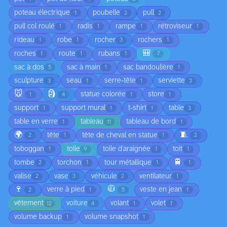
poteau électrique
poubelle
pull
1
2
2
pull col roulé
radis
rampe
rétroviseur
1
1
1
1
rideau
robe
rocher
rochers
1
1
3
1
🎒
roches
route
rubans
1
1
1
7
sac à dos
sac à main
sac bandoulière
5
1
1
sculpture
seau
serre-tête
serviette
3
1
1
3
🐭
🗿
statue colorée
store
1
4
1
1
support
support mural
t-shirt
table
1
1
1
3
table en verre
tableau
tableau de bord
1
11
1
🌍
🧵
tête
tête de cheval en statue
2
1
1
2
toboggan
toile
toile d'araignée
toit
1
9
1
1
🚆
tombe
torchon
tour métallique
2
1
1
1
valise
vase
véhicule
ventilateur
2
3
2
1
🍷
🧥
verre à pied
veste en jean
2
1
5
1
vêtement
voiture
volant
volet
12
4
1
1
volume backup
volume snapshot
1
1