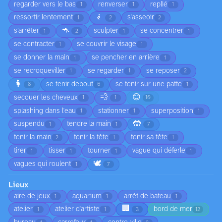
regarder vers le bas
renverser
replié
1
1
1
🧎
ressortir lentement
s'asseoir
1
2
2
🦘
s’arrêter
sculpter
se concentrer
1
2
1
1
se contracter
se couvrir le visage
1
1
se donner la main
se pencher en arrière
1
1
se recroqueviller
se regarder
se reposer
1
1
2
🧍
se tenir debout
se tenir sur une patte
8
6
1
💨
😊
secouer les cheveux
1
1
10
splashing dans l'eau
stationner
superposition
1
1
1
🤲
suspendu
tendre la main
1
1
7
tenir la main
tenir la tête
tenir sa tête
2
1
1
tirer
tisser
tourner
vague qui déferle
1
1
1
1
🕊️
vagues qui roulent
1
7
Lieux
aire de jeux
aquarium
arrêt de bateau
1
1
1
🏢
atelier
atelier d'artiste
bord de mer
1
1
3
12