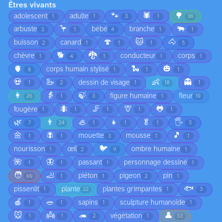
Êtres vivants
🐾
🕷️
🌳
adolescent
adulte
1
1
3
1
36
🦩
🐃
arbuste
bébé
branche
3
1
4
1
1
🍄
🐱
🐴
buisson
canard
2
1
1
1
5
🐕
🐉
chèvre
conducteur
corps
1
4
1
1
1
🫀
🐍
🎃
corps humain stylisé
8
1
1
1
💀
🦢
👶
👻
dessin de visage
1
2
1
18
1
👩
👵
🍃
figure humaine
fleur
26
1
3
1
10
🐜
🦵
🦒
🐸
fougère
1
1
1
1
1
🌿
👨
🦪
👧
🥬
🖐️
7
24
1
1
1
5
🌼
🪰
🎵
mouette
mousse
1
1
3
1
1
🐦
nourisson
œil
ombre humaine
1
2
9
1
🌺
🦋
passant
personnage dessiné
1
1
1
1
🧑
🦶
piéton
pigeon
pin
60
1
1
2
1
🐟
pissenlit
plante
plantes grimpantes
1
22
1
3
🍎
🥗
sapins
sculpture humanoïde
1
1
1
1
🐭
👼
🦔
👤
végétation
1
1
2
1
53