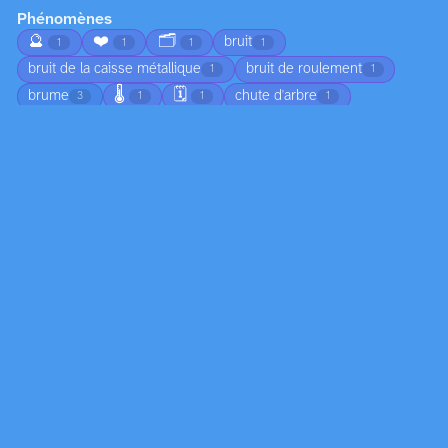
Phénomènes
🔮
❤️
🗂️
bruit
1
1
1
1
bruit de la caisse métallique
bruit de roulement
1
1
🌡️
🗓️
brume
chute d'arbre
3
1
1
1
🌅
chute de branches
ciel nuageux
1
1
1
😠
circulation
coucher de soleil
1
1
1
🍂
croissance
déplacement du sable
4
2
1
🏚️
🌀
🦟
écho dans l’habitacle
1
1
1
1
👣
écoulement
écume
émotion
1
2
1
1
☀️
empreintes dans le sable
1
1
🧊
feuilles mortes au sol
formation de dunes
1
1
1
formation de nuages
formation de vague
3
1
formation des nuages
gel
humidité
1
1
2
🌈
jeunesse
joie
lumiere
1
1
1
1
lumière
lumière du jour
marée
9
1
4
🔄
marée basse
moisissure
2
1
2
mouvement de l'eau
mouvement des ailes
4
1