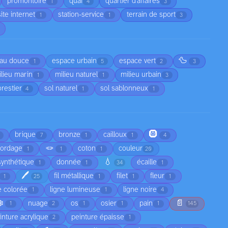
promontoire
quai
quartier d'affaires
1
4
3
site internet
station-service
terrain de sport
1
1
3
🦆
au douce
espace urbain
espace vert
1
5
2
3
lieu marin
milieu naturel
milieu urbain
1
1
3
orestier
sol naturel
sol sablonneux
4
1
1
🛞
brique
bronze
cailloux
7
1
1
4
🪢
cordage
coton
couleur
1
1
1
20
💧
synthétique
donnée
écaille
1
1
34
1
🖊️
fil métallique
filet
fleur
1
25
1
1
1
e colorée
ligne lumineuse
ligne noire
1
1
4
❄️
📄
nuage
os
osier
pain
1
2
1
1
1
145
inture acrylique
peinture épaisse
2
1