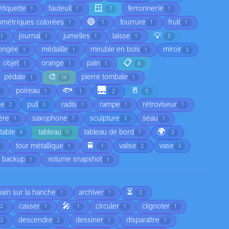
🪟
étiquette
fauteuil
ferronnerie
1
1
7
1
🔵
ométriques colorées
fourrure
fruit
1
1
1
1
💡
journal
jumelles
laisse
1
1
1
1
5
ongée
médaille
meuble en bois
miroir
1
1
1
3
📋
objet
orange
pain
1
1
1
8
🎨
pédale
pierre tombale
1
14
1
🐟
🌉
🚪
poireau
1
1
2
5
le
pull
radis
rampe
rétroviseur
2
3
1
1
1
ère
saxophone
sculpture
seau
1
1
3
1
🌍
table
tableau
tableau de bord
4
11
1
2
🚆
tour métallique
valise
vase
1
1
2
3
 backup
volume snapshot
1
1
⏳
main sur la hanche
archiver
1
1
2
🎤
casser
circuler
clignoter
2
1
1
1
1
descendre
dessiner
disparaître
2
2
1
1