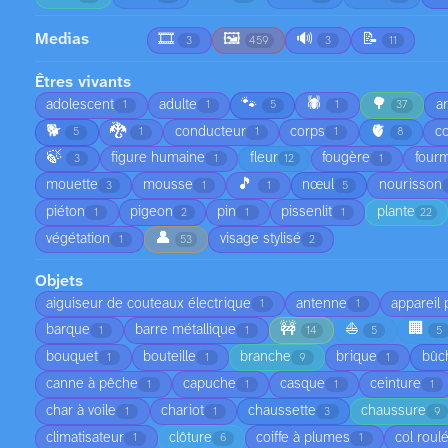
Medias
🎞️
🖼️
🔊
📝
3
459
3
11
Êtres vivants
🐾
🕷️
🌳
adolescent
adulte
a
1
1
5
1
37
🐕
🐉
🫀
conducteur
corps
co
5
1
1
1
8
🍃
figure humaine
fleur
fougère
fourm
3
1
12
1
🎵
mouette
mousse
nœul
nourisson
3
1
1
5
piéton
pigeon
pin
pissenlit
plante
1
2
1
1
22
👤
végétation
visage stylisé
1
53
2
Objets
aiguiseur de couteaux électrique
antenne
appareil
1
1
🚧
⛵
🏢
barque
barre métallique
1
1
14
5
5
bouquet
bouteille
branche
brique
bûc
1
1
9
1
canne à pêche
capuche
casque
ceinture
1
1
1
1
char à voile
chariot
chaussette
chaussure
1
1
3
9
climatisateur
clôture
coiffe à plumes
col roul
1
6
1