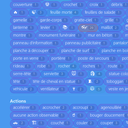
💀
couverture
crochet
croix
débris
1
1
1
1
1
🔥
🍃
feuille morte
feuilles de salade
1
3
4
1
gamelle
garde-corps
gratte-ciel
grille
1
1
1
1
📚
👓

lanterne
levier
maillot
1
1
1
20
2
montre
monument funéraire
mur en béton
m
1
1
1
panneau d'information
panneau publicitaire
pantalo
1
1
planche à découper
planche de surf
planche en bo
1
1
porte en verre
portière
poste de secours
pot
1
1
1
rideau
robe
rocher
roches
route
1
1
4
1
1
🐭
🗿
serre-tête
serviette
statue col
1
3
1
4
🧵
tête
tête de cheval en statue
toboggan
1
1
2
1
🍷
🧥
véhicule
ventilateur
veste en j
2
1
2
5
Actions
accélérer
accrocher
accroupi
agenouillée
1
2
3
1
🥤
aucune action observable
bouger doucement
1
1
1
🚗
🏗️
couché
couler
couper
2
1
1
2
3