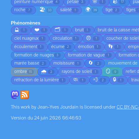
🌸
🪨
peinture numérique
pétale
pla
4
3
1
17
🏖️
🌍
roche
saleté
tige
tiges
7
33
1
30
2
Phénomènes
🔮
❤️
🗂️
bruit
bruit de la caisse mét
1
1
1
1
😠
ciel nuageux
circulation
coucher de solei
1
1
1
👣
écoulement
écume
émotion
empre
1
2
1
1
formation de nuages
formation de vague
formation
3
1
🔄
marée basse
moisissure
mouvement de l
2
1
2
🌧️
🪞
ombre
rayons de soleil
reflet 
15
2
1
9
🧼
💨
🔒
réfraction de la lumière
tra
1
1
2
1
This work by
Jean-Yves Jourdain
is licensed under
CC BY-NC
Version du 24 juin 2026 06:46:03