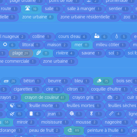
⚓
plage urbaine
point de vue
promenade
1
1
1
2
1
🛣️
route
salle
salle à manger
sentier
1
10
1
1
1
ielle
zone urbaine
zone urbaine résidentielle
zoo
1
8
1
1
🏜️
💧
el nuageux
colline
cours d'eau
e
2
1
4
6
5
🌻
littoral
maison
mer
milieu côtier
mi
6
1
2
11
1
🌾
plage
rivière
savane
sol
sol f
1
29
11
4
1
3
ne commerciale
zone urbaine
1
1
🧱
🪵
bêton
beurre
bleu
bois sec
26
1
1
1
75
1
cigarettes
cire
citron
coquille d'huître
5
1
9
1
1
👜
crayon
crayon de couleur
crayon gris
cuir 
2
81
1
2
🍃
feuille morte
feuilles mortes
feuilles sèches
1
14
1
1
🌿
🛢️
🧶
🥬
📏
jean
lign
1
15
6
1
1
1
4

miroir
moisissure
mousse
nageoire
58
2
1
2
1
🎨
d'orange
peau de fruit
peinture à l'huile
pe
1
2
80
8