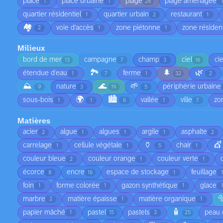
place
place urbaine
plage
plage aménagée
1
1
28
quartier résidentiel
quartier urbain
restaurant
1
2
1
🏘️
voie d’accès
zone piétonne
zone résident
2
1
1
Milieux
bord de mer
campagne
champ
ciel
ci
13
7
3
16
🏞️
🌲
🌿
étendue d'eau
ferme
1
7
1
32
2
⛰️
🌊
🌱
nature
périphérie urbaine
9
3
19
5
🌍
🏙️
sous-bois
vallée
ville
zo
1
1
6
1
7
Matières
acier
algue
algues
argile
asphalte
2
1
1
1
2
🏺
💇
carrelage
cellule végétale
chair
1
1
5
1
couleur bleue
couleur orange
couleur verte
2
1
1
écorce
encre
espace de stockage
feuillage
8
16
1
foin
forme colorée
gazon synthétique
glace
1
1
1

marbre
matière épaisse
matière organique
2
1
1
🧴
papier mâché
pastel
pastels
peau 
1
15
3
25