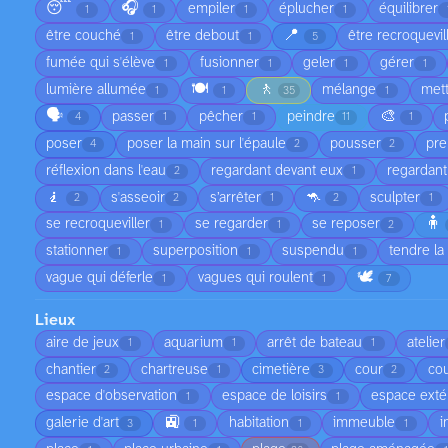
😴
🎧
empiler
éplucher
équilibrer
1
1
1
1
📍
être couché
être debout
être recroquevil
1
1
5
fumée qui s'élève
fusionner
geler
gérer
1
1
1
1
🍽️
🚶
lumière allumée
mélange
met
1
1
35
1
🗣️
🎨
passer
pêcher
peindre
4
1
1
11
1
poser
poser la main sur l'épaule
pousser
pre
4
2
2
réflexion dans l'eau
regardant devant eux
regardant
2
1
🧎
🦘
s'asseoir
s’arrêter
sculpter
2
2
1
2
1
🧍
se recroqueviller
se regarder
se reposer
1
1
2
stationner
superposition
suspendu
tendre la
1
1
1
🕊️
vague qui déferle
vagues qui roulent
1
1
7
Lieux
aire de jeux
aquarium
arrêt de bateau
atelier
1
1
1
chantier
chartreuse
cimetière
cour
cou
2
1
3
2
espace d'observation
espace de loisirs
espace exté
1
1
🚉
galerie d'art
habitation
immeuble
i
3
1
1
1