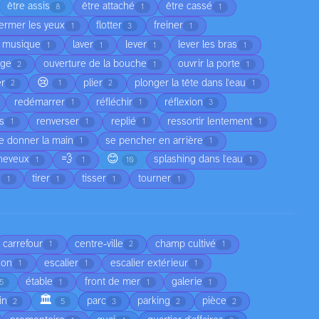
être assis
être attaché
être cassé
8
1
1
fermer les yeux
flotter
freiner
1
3
1
a musique
laver
lever
lever les bras
1
1
1
1
age
ouverture de la bouche
ouvrir la porte
2
1
1
😢
er
plier
plonger la tête dans l'eau
2
1
2
1
redémarrer
réfléchir
réflexion
1
1
3
as
renverser
replié
ressortir lentement
1
1
1
1
e donner la main
se pencher en arrière
1
1
💨
😊
cheveux
splashing dans l'eau
1
1
10
1
e
tirer
tisser
tourner
1
1
1
1
carrefour
centre-ville
champ cultivé
1
2
1
son
escalier
escalier extérieur
1
1
1
étable
front de mer
galerie
5
1
1
1
🏛️
in
parc
parking
pièce
2
5
3
2
2