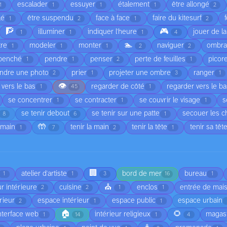
escalader
essuyer
étalement
être allongé
1
1
1
1
2
lé
être suspendu
face à face
faire du kitesurf
1
2
1
2
🧗
🎮
illuminer
indiquer l'heure
jouer de l
1
1
1
4
🏊
tre
modeler
monter
naviguer
ombr
1
1
1
2
2
penché
pendre
penser
perte de feuilles
picor
1
1
2
1
ndre une photo
prier
projeter une ombre
ranger
2
1
3
1
👁️
 vers le bas
regarder de côté
regarder vers le b
1
45
1
se concentrer
se contracter
se couvrir le visage
s
1
1
1
se tenir debout
se tenir sur une patte
secouer les 
8
6
1
🤲
 main
tenir la main
tenir la tête
tenir sa têt
1
7
2
1
🏢
atelier d'artiste
bord de mer
bureau
1
1
3
16
1
⛪
r intérieure
cuisine
enclos
entrée de mai
2
2
1
1
rieur
espace intérieur
espace public
espace urbain
2
1
1
🏠
🌻
nterface web
intérieur religieux
magas
1
14
1
4