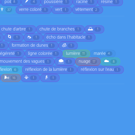
🪶
poil
poussière
racine
résine
8
4
1
1
1
🍷
verre coloré
vert
vêtement
37
1
1
2
🌅
chute d'arbre
chute de branches
1
1
1
🌀
🦟
écho dans l’habitacle
1
1
1
🧊
formation de dunes
1
1
1
légéreté
ligne colorée
lumière
marée
1
1
11
4
🌨️
☁️
mouvement des vagues
nuage
1
1
17
8
flexion
réflexion de la lumière
réflexion sur l'eau
6
1
1
🌬️
📳
👴
16
1
1