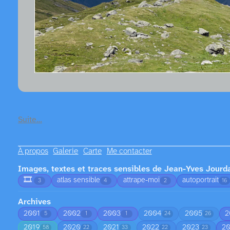
Suite…
À propos
Galerie
Carte
Me contacter
Images, textes et traces sensibles de Jean-Yves Jourd
🎞️
atlas sensible
attrape-moi
autoportrait
3
4
2
16
Archives
2001
2002
2003
2004
2005
2
5
1
1
24
26
2019
2020
2021
2022
2023
2
58
22
33
22
23