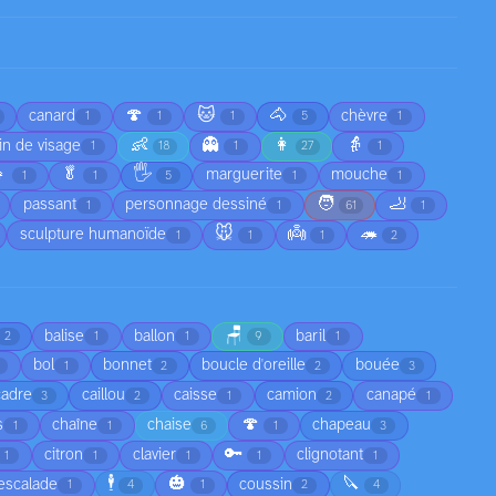
🍄
🐱
🐴
canard
chèvre
1
1
1
5
1
👶
👻
👩
👵
in de visage
1
18
1
27
1

🥬
🖐️
marguerite
mouche
1
1
5
1
1
🧑
🦶
passant
personnage dessiné
1
1
61
1
🐭
👼
🦔
sculpture humanoïde
1
1
1
2
🪑
balise
ballon
baril
2
1
1
9
1
bol
bonnet
boucle d'oreille
bouée
1
2
2
3
cadre
caillou
caisse
camion
canapé
3
2
1
2
1
🍄
s
chaîne
chaise
chapeau
1
1
6
1
3
🔑
citron
clavier
clignotant
1
1
1
1
1
🕴️
🎃
🔪
escalade
coussin
1
4
1
2
4