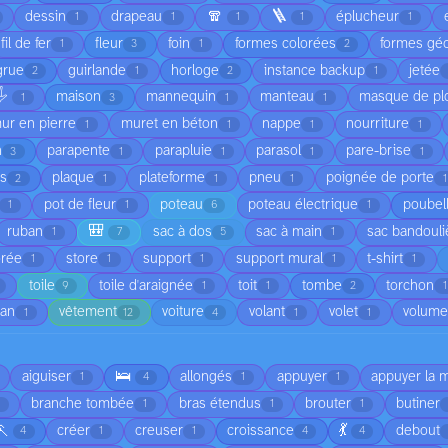
🧣
🪜
dessin
drapeau
éplucheur
1
1
1
1
1
fil de fer
fleur
foin
formes colorées
formes gé
1
3
1
2
grue
guirlande
horloge
instance backup
jetée
2
1
2
1
️
maison
mannequin
manteau
masque de pl
1
3
1
1
ur en pierre
muret en béton
nappe
nourriture
1
1
1
1
n
parapente
parapluie
parasol
pare-brise
3
1
1
1
1
is
plaque
plateforme
pneu
poignée de porte
2
1
1
1
1
pot de fleur
poteau
poteau électrique
poubel
1
1
6
1
🎒
ruban
sac à dos
sac à main
sac bandouli
1
7
5
1
orée
store
support
support mural
t-shirt
1
1
1
1
1
toile
toile d'araignée
toit
tombe
torchon
9
1
1
2
1
ean
vêtement
voiture
volant
volet
volume
1
12
4
1
1
🛌
aiguiser
allongés
appuyer
appuyer la 
1
4
1
1
branche tombée
bras étendus
brouter
butiner
1
1
1
🏃
💃
créer
creuser
croissance
debout
4
1
1
4
4