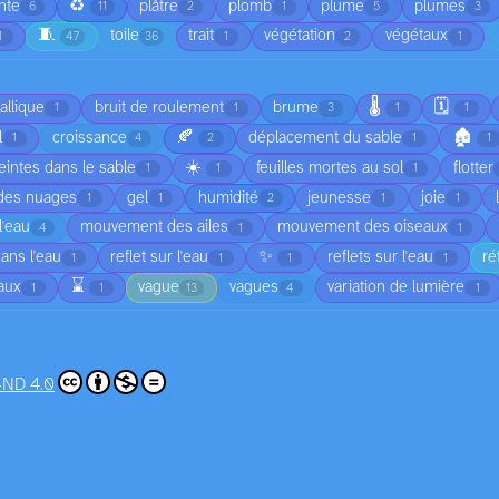
♻️
nte
plâtre
plomb
plume
plumes
6
11
2
1
5
3
🧵
toile
trait
végétation
végétaux
1
47
36
1
2
1
🌡️
🗓️
allique
bruit de roulement
brume
1
1
3
1
1
🍂
🏚️
l
croissance
déplacement du sable
1
4
2
1
1
☀️
intes dans le sable
feuilles mortes au sol
flotter
1
1
1
 des nuages
gel
humidité
jeunesse
joie
1
1
2
1
1
'eau
mouvement des ailes
mouvement des oiseaux
4
1
1
✨
dans l'eau
reflet sur l'eau
reflets sur l'eau
ré
1
1
1
1
⌛
vaux
vague
vagues
variation de lumière
1
1
13
4
1
-ND 4.0