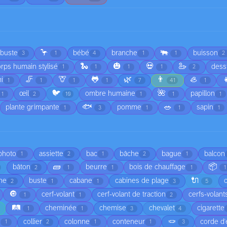
🦩
🐃
rbuste
bébé
branche
buisson
3
1
4
1
1
2
🐍
🎃
💀
🦢
rps humain stylisé
dess
1
1
1
1
2
🦵
🦒
🐸
🌿
👨
🦪

i
1
1
1
1
7
41
1
🐦
🌺
œil
ombre humaine
papillon
1
2
10
1
1
1
🐟
🥗
plante grimpante
pomme
sapin
1
3
1
1
1
 photo
assiette
bac
bâche
bague
balcon
1
2
1
2
1
🧱
📦
bâton
beurre
bois de chauffage
2
1
1
1
1
🔌
he
buste
cabane
cabines de plage
2
1
1
3
5
🔘
cerf-volant
cerf-volant de traction
cerfs-volant
1
1
2
🛤️
cheminée
chemise
chevalet
cigarette
1
1
3
4
🪢
é
collier
colonne
conteneur
corde d'
1
2
1
1
3