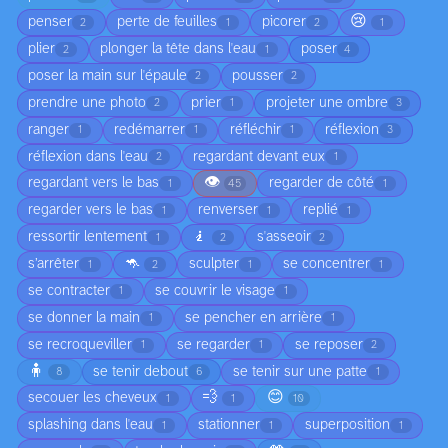
😢
penser
perte de feuilles
picorer
2
1
2
1
plier
plonger la tête dans l'eau
poser
2
1
4
poser la main sur l'épaule
pousser
2
2
prendre une photo
prier
projeter une ombre
2
1
3
ranger
redémarrer
réfléchir
réflexion
1
1
1
3
réflexion dans l'eau
regardant devant eux
2
1
👁️
regardant vers le bas
regarder de côté
1
45
1
regarder vers le bas
renverser
replié
1
1
1
🧎
ressortir lentement
s'asseoir
1
2
2
🦘
s’arrêter
sculpter
se concentrer
1
2
1
1
se contracter
se couvrir le visage
1
1
se donner la main
se pencher en arrière
1
1
se recroqueviller
se regarder
se reposer
1
1
2
🧍
se tenir debout
se tenir sur une patte
8
6
1
💨
😊
secouer les cheveux
1
1
10
splashing dans l'eau
stationner
superposition
1
1
1