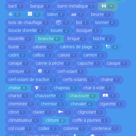
🚧
baril
barque
barre métallique
1
1
1
14
⛵
🏢
🧱
bâton
beurre
5
5
2
1
1
📦
bois de chauffage
bol
bonnet
1
1
1
2
boucle d'oreille
bouée
bouquet
2
3
1
bouteille
branche
brique
bûche
1
9
1
2
🔌
buste
cabane
cabines de plage
1
1
3
5
cadre
caillou
caisse
camion
3
2
1
2
canapé
canne à pêche
capuche
casque
1
1
1
1
🔘
ceinture
cerf-volant
1
1
1
cerf-volant de traction
cerfs-volants
chaîne
2
1
1
🍄
chaise
chapeau
char à voile
6
1
3
1
🛤️
chariot
chaussette
chaussure
1
3
9
1
cheminée
chemise
chevalet
cigarette
1
3
4
1
🔑
citron
clavier
clignotant
1
1
1
1
climatisateur
clôture
coiffe à plumes
1
6
1
col roulé
collier
colonne
conteneur
1
2
1
1