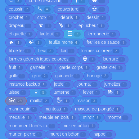
🪢
🕴️
🎃
corde d'escalade
3
1
4
1
🔪
💀
coussin
couverture
2
4
1
1
crochet
croix
débris
dessin
1
1
1
1
🧣
🪜
drapeau
éplucheur
1
1
1
1
🪟
étiquette
fauteuil
ferronnerie
1
1
7
1
🔥
🍃
feuille morte
feuilles de salade
1
3
4
1
fil de fer
fleur
foin
formes colorées
1
3
1
2
🔵
formes géométriques colorées
fourrure
1
1
1
fruit
gamelle
garde-corps
gratte-ciel
1
1
1
1
grille
grue
guirlande
horloge
1
2
1
2
instance backup
jetée
journal
jumelles
1
1
1
1
💡
📚
laisse
lanterne
levier
1
5
1
1
1
👓
🖐️
maillot
maison
20
2
1
3
mannequin
manteau
masque de plongée
1
1
1
médaille
meuble en bois
miroir
montre
1
1
3
1
monument funéraire
mur en béton
1
1
mur en pierre
muret en béton
nappe
1
1
1