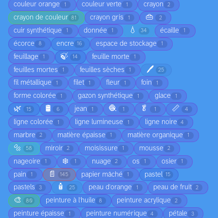
couleur orange
couleur verte
crayon
1
1
2
👜
crayon de couleur
crayon gris
81
1
2
💧
cuir synthétique
donnée
écaille
1
1
34
1
écorce
encre
espace de stockage
8
16
1
🍃
feuillage
feuille morte
1
14
1
🖊️
feuilles mortes
feuilles sèches
1
1
25
fil métallique
filet
fleur
foin
1
1
1
1
forme colorée
gazon synthétique
glace
1
1
1
🌿
🛢️
🧶
🥬
📏
jean
15
6
1
1
1
4
ligne colorée
ligne lumineuse
ligne noire
1
1
4
marbre
matière épaisse
matière organique
2
1
1
🔩
miroir
moisissure
mousse
58
2
1
2
❄️
nageoire
nuage
os
osier
1
1
2
1
1
📄
pain
papier mâché
pastel
1
145
1
15
🧴
pastels
peau d'orange
peau de fruit
3
25
1
2
🎨
peinture à l'huile
peinture acrylique
80
8
2
peinture épaisse
peinture numérique
pétale
1
4
3