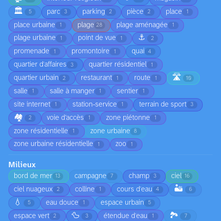
🏛️
parc
parking
pièce
place
5
3
2
2
1
place urbaine
plage
plage aménagée
1
28
1
⚓
plage urbaine
point de vue
1
1
2
promenade
promontoire
quai
1
1
4
quartier d'affaires
quartier résidentiel
3
1
🛣️
quartier urbain
restaurant
route
2
1
1
10
salle
salle à manger
sentier
1
1
1
site internet
station-service
terrain de sport
1
1
3
🏘️
voie d’accès
zone piétonne
2
1
1
zone résidentielle
zone urbaine
1
8
zone urbaine résidentielle
zoo
1
1
Milieux
bord de mer
campagne
champ
ciel
13
7
3
16
🏜️
ciel nuageux
colline
cours d'eau
2
1
4
6
💧
eau douce
espace urbain
5
1
5
🦆
🏞️
espace vert
étendue d'eau
2
3
1
7