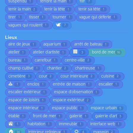
🤲
suspendu
tendre la main
1
1
7
tenir la main
tenir la tête
tenir sa tête
2
1
1
tirer
tisser
tourner
vague qui déferle
1
1
1
1
🕊️
vagues qui roulent
1
7
Lieux
aire de jeux
aquarium
arrêt de bateau
1
1
1
🏢
atelier
atelier d'artiste
bord de mer
1
1
3
16
bureau
carrefour
centre-ville
1
1
2
champ cultivé
chantier
chartreuse
1
2
1
cimetière
cour
cour intérieure
cuisine
3
2
2
2
⛪
enclos
entrée de maison
escalier
1
1
1
1
escalier extérieur
espace d'observation
1
1
espace de loisirs
espace extérieur
1
2
espace intérieur
espace public
espace urbain
1
1
5
étable
front de mer
galerie
galerie d'art
1
1
1
3
🚉
habitation
immeuble
interface web
1
1
1
1
🏠
🌻
intérieur religieux
magasin
14
1
4
2