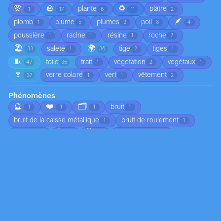
🌸
🪨
♻️
plante
plâtre
1
17
6
11
2
🪶
plomb
plume
plumes
poil
1
5
3
8
4
poussière
racine
résine
roche
1
1
1
7
🏖️
🌍
saleté
tige
tiges
33
1
30
2
1
🧵
toile
trait
végétation
végétaux
47
36
1
2
1
🍷
verre coloré
vert
vêtement
37
1
1
2
Phénomènes
🔮
❤️
🗂️
bruit
1
1
1
1
bruit de la caisse métallique
bruit de roulement
1
1
🌡️
🗓️
brume
chute d'arbre
3
1
1
1
🌅
chute de branches
ciel nuageux
1
1
1
😠
circulation
coucher de soleil
1
1
1
🍂
croissance
déplacement du sable
4
2
1
🏚️
🌀
🦟
écho dans l’habitacle
1
1
1
1
👣
écoulement
écume
émotion
1
2
1
1
☀️
empreintes dans le sable
1
1