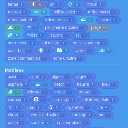
🌲
🌿
🌻
ferme
littoral
1
32
2
6
1
maison
mer
milieu côtier
milieu marin
2
11
1
1
⛰️
milieu naturel
milieu urbain
nature
1
3
9
3
🌊
🌱
périphérie urbaine
plage
19
5
1
29
🌾
rivière
savane
sol
11
4
1
3
sol forestier
sol naturel
sol sablonneux
4
1
1
🌍
🏙️
sous-bois
vallée
ville
1
1
6
1
7
zone commerciale
zone urbaine
1
1
Matières
acier
algue
algues
argile
2
1
1
1
🧱
asphalte
bêton
beurre
bleu
2
26
1
1
1
🪵
bois sec
brique
bronze
75
1
7
1
🛞
cailloux
carrelage
cellule végétale
1
4
1
1
🏺
💇
chair
cigarettes
cire
5
1
5
1
9
🪢
citron
coquille d'huître
cordage
1
1
1
1
coton
couleur
couleur bleue
1
20
2