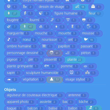
🫀
🐍
🎃
corps humain stylisé
8
1
1
1
💀
🦢
👶
👻
dessin de visage
1
2
1
18
1
👩
👵
🍃
figure humaine
fleur
27
1
3
1
12
🦵
🦒
🐸
fougère
fourmi
1
1
1
1
1
🌿
👨
🦪
👧
🥬
🖐️
7
41
1
1
1
5
marguerite
mouche
mouette
mousse
1
1
3
1
🎵
🐦
nœul
nourisson
œil
1
5
1
2
10
🌺
ombre humaine
papillon
passant
1
1
1
1
🧑
🦶
personnage dessiné
piéton
1
61
1
1
pigeon
pin
pissenlit
plante
2
1
1
22
🐟
🥗
plante grimpante
pomme
1
3
1
1
🐭
👼
sapin
sculpture humanoïde
1
1
1
1
🦔
👤
végétation
visage stylisé
2
1
53
2
Objets
aiguiseur de couteaux électrique
antenne
1
1
appareil photo
assiette
bac
bâche
1
2
1
2
🪑
bague
balcon
balise
ballon
1
2
1
1
9