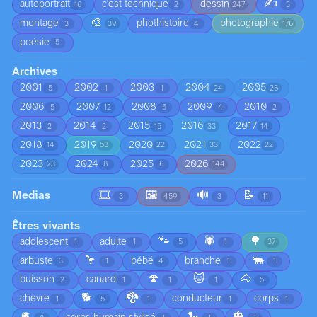
✍️
autoportrait
c'est technique
dessin
16
2
247
3
🎨
montage
phothistoire
photographie
3
39
4
176
poésie
5
Archives
2001
2002
2003
2004
2005
5
1
1
24
26
2006
2007
2008
2009
2010
5
12
5
4
2
2013
2014
2015
2016
2017
2
2
15
33
14
2018
2019
2020
2021
2022
14
58
22
33
22
2023
2024
2025
2026
23
8
6
144
Medias
🎞️
🖼️
🔊
📝
3
459
3
11
Êtres vivants
🐾
🕷️
🌳
adolescent
adulte
1
1
5
1
37
🦩
🐃
arbuste
bébé
branche
3
1
4
1
1
🍄
🐱
🐴
buisson
canard
2
1
1
1
5
🐕
🐉
chèvre
conducteur
corps
1
5
1
1
1