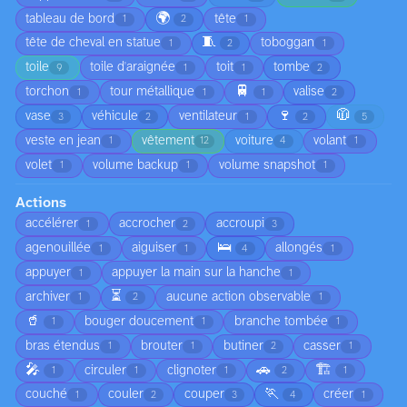
🌍
tableau de bord
tête
1
2
1
🧵
tête de cheval en statue
toboggan
1
2
1
toile
toile d'araignée
toit
tombe
9
1
1
2
🚆
torchon
tour métallique
valise
1
1
1
2
🍷
🧥
vase
véhicule
ventilateur
3
2
1
2
5
veste en jean
vêtement
voiture
volant
1
12
4
1
volet
volume backup
volume snapshot
1
1
1
Actions
accélérer
accrocher
accroupi
1
2
3
🛌
agenouillée
aiguiser
allongés
1
1
4
1
appuyer
appuyer la main sur la hanche
1
1
⏳
archiver
aucune action observable
1
2
1
🥤
bouger doucement
branche tombée
1
1
1
bras étendus
brouter
butiner
casser
1
1
2
1
🎤
🚗
🏗️
circuler
clignoter
1
1
1
2
1
🏃
couché
couler
couper
créer
1
2
3
4
1