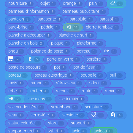
📋
nourriture
objet
orange
pain
1
1
1
1
8
panneau d'information
panneau publicitaire
1
1
pantalon
parapente
parapluie
parasol
3
1
1
1
🎨
pare-brise
pédale
pierre tombale
1
1
14
1
planche à découper
planche de surf
1
1
planche en bois
plaque
plateforme
2
1
1
🐟
pneu
poignée de porte
poireau
1
1
1
1
🌉
🚪
porte en verre
portière
2
5
1
1
poste de secours
pot
pot de fleur
1
1
1
poteau
poteau électrique
poubelle
pull
6
1
2
3
radis
rampe
rétroviseur
rideau
1
1
1
1
robe
rocher
roches
route
ruban
1
4
1
1
1
🎒
sac à dos
sac à main
7
5
1
sac bandoulière
saxophone
sculpture
1
1
3
🐭
🗿
seau
serre-tête
serviette
1
1
3
1
4
statue colorée
store
support
1
1
1
support mural
t-shirt
table
tableau
1
1
4
11