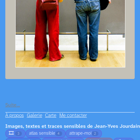
Suite…
À propos
Galerie
Carte
Me contacter
Images, textes et traces sensibles de Jean-Yves Jourdain
🎞️
atlas sensible
attrape-moi
3
4
2