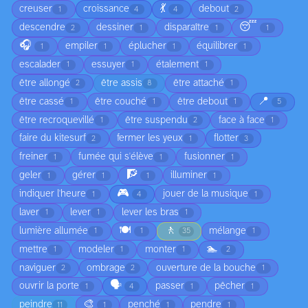
💃
creuser
croissance
debout
1
4
4
2
😴
descendre
dessiner
disparaître
2
1
1
1
🎧
empiler
éplucher
équilibrer
1
1
1
1
escalader
essuyer
étalement
1
1
1
être allongé
être assis
être attaché
2
8
1
📍
être cassé
être couché
être debout
1
1
1
5
être recroquevillé
être suspendu
face à face
1
2
1
faire du kitesurf
fermer les yeux
flotter
2
1
3
freiner
fumée qui s'élève
fusionner
1
1
1
🧗
geler
gérer
illuminer
1
1
1
1
🎮
indiquer l'heure
jouer de la musique
1
4
1
laver
lever
lever les bras
1
1
1
🍽️
🚶
lumière allumée
mélange
1
1
35
1
🏊
mettre
modeler
monter
1
1
1
2
naviguer
ombrage
ouverture de la bouche
2
2
1
🗣️
ouvrir la porte
passer
pêcher
1
4
1
1
🎨
peindre
penché
pendre
11
1
1
1