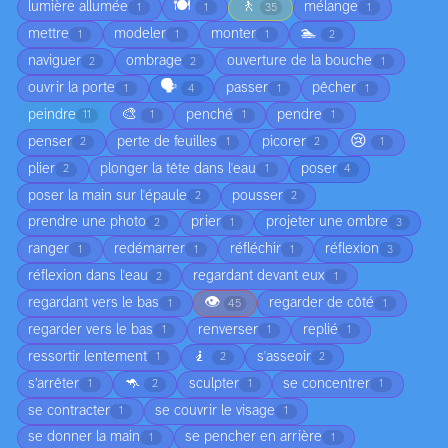
🍽️
🚶
lumière allumée
mélange
1
1
35
1
🏊
mettre
modeler
monter
1
1
1
2
naviguer
ombrage
ouverture de la bouche
2
2
1
🗣️
ouvrir la porte
passer
pêcher
1
4
1
1
🎨
peindre
penché
pendre
11
1
1
1
😢
penser
perte de feuilles
picorer
2
1
2
1
plier
plonger la tête dans l'eau
poser
2
1
4
poser la main sur l'épaule
pousser
2
2
prendre une photo
prier
projeter une ombre
2
1
3
ranger
redémarrer
réfléchir
réflexion
1
1
1
3
réflexion dans l'eau
regardant devant eux
2
1
👁️
regardant vers le bas
regarder de côté
1
45
1
regarder vers le bas
renverser
replié
1
1
1
🧎
ressortir lentement
s'asseoir
1
2
2
🦘
s’arrêter
sculpter
se concentrer
1
2
1
1
se contracter
se couvrir le visage
1
1
se donner la main
se pencher en arrière
1
1