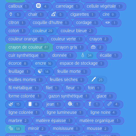
🛞
cailloux
carrelage
cellule végétale
1
4
1
1
🏺
💇
chair
cigarettes
cire
5
1
5
1
9
🪢
citron
coquille d'huître
cordage
1
1
1
1
coton
couleur
couleur bleue
1
20
2
couleur orange
couleur verte
crayon
1
1
2
👜
crayon de couleur
crayon gris
81
1
2
💧
cuir synthétique
donnée
écaille
1
1
34
1
écorce
encre
espace de stockage
8
16
1
🍃
feuillage
feuille morte
1
14
1
🖊️
feuilles mortes
feuilles sèches
1
1
25
fil métallique
filet
fleur
foin
1
1
1
1
forme colorée
gazon synthétique
glace
1
1
1
🌿
🛢️
🧶
🥬
📏
jean
15
6
1
1
1
4
ligne colorée
ligne lumineuse
ligne noire
1
1
4
marbre
matière épaisse
matière organique
2
1
1
🔩
miroir
moisissure
mousse
58
2
1
2