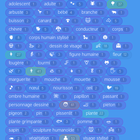
🐾
🕷️
🌳
adolescent
adulte
1
1
5
1
37
🦩
🐃
arbuste
bébé
branche
3
1
4
1
1
🍄
🐱
🐴
buisson
canard
2
1
1
1
5
🐕
🐉
chèvre
conducteur
corps
1
5
1
1
1
🫀
🐍
🎃
corps humain stylisé
8
1
1
1
💀
🦢
👶
👻
dessin de visage
1
2
1
18
1
👩
👵
🍃
figure humaine
fleur
27
1
3
1
12
🦵
🦒
🐸
fougère
fourmi
1
1
1
1
1
🌿
👨
🦪
👧
🥬
🖐️
7
41
1
1
1
5
marguerite
mouche
mouette
mousse
1
1
3
1
🎵
🐦
nœul
nourisson
œil
1
5
1
2
10
🌺
ombre humaine
papillon
passant
1
1
1
1
🧑
🦶
personnage dessiné
piéton
1
61
1
1
pigeon
pin
pissenlit
plante
2
1
1
22
🐟
🥗
plante grimpante
pomme
1
3
1
1
🐭
👼
sapin
sculpture humanoïde
1
1
1
1
🦔
👤
végétation
visage stylisé
2
1
53
2