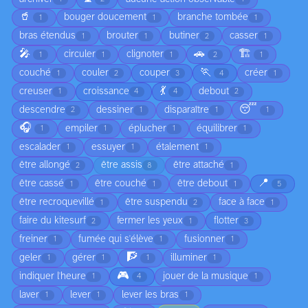
🥤
bouger doucement
branche tombée
1
1
1
bras étendus
brouter
butiner
casser
1
1
2
1
🎤
🚗
🏗️
circuler
clignoter
1
1
1
2
1
🏃
couché
couler
couper
créer
1
2
3
4
1
💃
creuser
croissance
debout
1
4
4
2
😴
descendre
dessiner
disparaître
2
1
1
1
🎧
empiler
éplucher
équilibrer
1
1
1
1
escalader
essuyer
étalement
1
1
1
être allongé
être assis
être attaché
2
8
1
📍
être cassé
être couché
être debout
1
1
1
5
être recroquevillé
être suspendu
face à face
1
2
1
faire du kitesurf
fermer les yeux
flotter
2
1
3
freiner
fumée qui s'élève
fusionner
1
1
1
🧗
geler
gérer
illuminer
1
1
1
1
🎮
indiquer l'heure
jouer de la musique
1
4
1
laver
lever
lever les bras
1
1
1