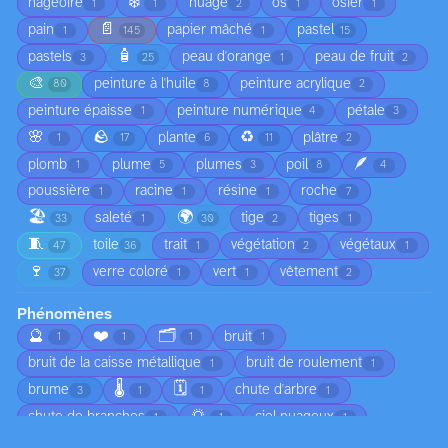
❄️
nageoire
nuage
os
osier
1
1
2
1
1
📄
pain
papier mâché
pastel
1
145
1
15
🧴
pastels
peau d'orange
peau de fruit
3
25
1
2
🎨
peinture à l'huile
peinture acrylique
80
8
2
peinture épaisse
peinture numérique
pétale
1
4
3
🌸
🪨
♻️
plante
plâtre
1
17
6
11
2
🪶
plomb
plume
plumes
poil
1
5
3
8
4
poussière
racine
résine
roche
1
1
1
7
🏖️
🌍
saleté
tige
tiges
33
1
30
2
1
🧵
toile
trait
végétation
végétaux
47
36
1
2
1
🍷
verre coloré
vert
vêtement
37
1
1
2
Phénomènes
🔮
❤️
🗂️
bruit
1
1
1
1
bruit de la caisse métallique
bruit de roulement
1
1
🌡️
🗓️
brume
chute d'arbre
3
1
1
1
🌅
chute de branches
ciel nuageux
1
1
1
😠
circulation
coucher de soleil
1
1
1