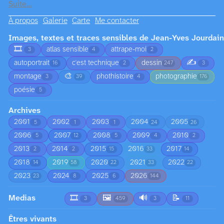
Suite…
À propos
Galerie
Carte
Me contacter
Images, textes et traces sensibles de Jean-Yves Jourdain
🎞️
atlas sensible
attrape-moi
3
4
2
✍️
autoportrait
c'est technique
dessin
16
2
247
3
🎨
montage
phothistoire
photographie
3
39
4
176
poésie
5
Archives
2001
2002
2003
2004
2005
5
1
1
24
26
2006
2007
2008
2009
2010
5
12
5
4
2
2013
2014
2015
2016
2017
2
2
15
33
14
2018
2019
2020
2021
2022
14
58
22
33
22
2023
2024
2025
2026
23
8
6
144
Medias
🎞️
🖼️
🔊
📝
3
459
3
11
Êtres vivants