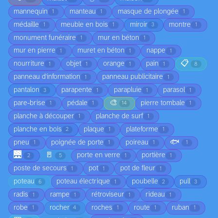
mannequin
manteau
masque de plongée
1
1
1
médaille
meuble en bois
miroir
montre
1
1
3
1
monument funéraire
mur en béton
1
1
mur en pierre
muret en béton
nappe
1
1
1
📋
nourriture
objet
orange
pain
1
1
1
1
8
panneau d'information
panneau publicitaire
1
1
pantalon
parapente
parapluie
parasol
3
1
1
1
🎨
pare-brise
pédale
pierre tombale
1
1
14
1
planche à découper
planche de surf
1
1
planche en bois
plaque
plateforme
2
1
1
🐟
pneu
poignée de porte
poireau
1
1
1
1
🌉
🚪
porte en verre
portière
2
5
1
1
poste de secours
pot
pot de fleur
1
1
1
poteau
poteau électrique
poubelle
pull
6
1
2
3
radis
rampe
rétroviseur
rideau
1
1
1
1
robe
rocher
roches
route
ruban
1
4
1
1
1