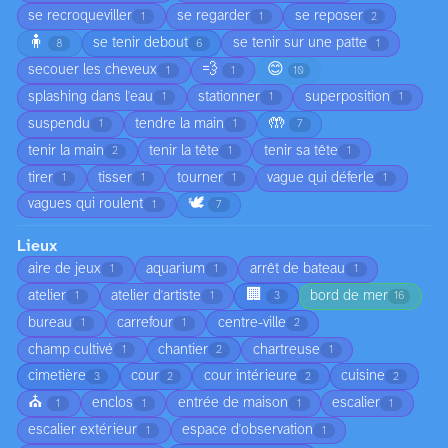
se recroqueviller
se regarder
se reposer
1
1
2
🧍
se tenir debout
se tenir sur une patte
8
6
1
💨
😊
secouer les cheveux
1
1
10
splashing dans l'eau
stationner
superposition
1
1
1
🤲
suspendu
tendre la main
1
1
7
tenir la main
tenir la tête
tenir sa tête
2
1
1
tirer
tisser
tourner
vague qui déferle
1
1
1
1
🕊️
vagues qui roulent
1
7
Lieux
aire de jeux
aquarium
arrêt de bateau
1
1
1
🏢
atelier
atelier d'artiste
bord de mer
1
1
3
16
bureau
carrefour
centre-ville
1
1
2
champ cultivé
chantier
chartreuse
1
2
1
cimetière
cour
cour intérieure
cuisine
3
2
2
2
⛪
enclos
entrée de maison
escalier
1
1
1
1
escalier extérieur
espace d'observation
1
1