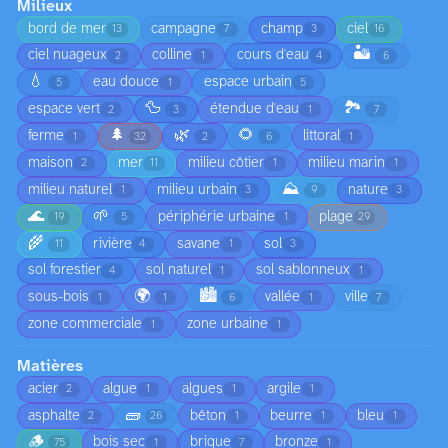
Milieux
bord de mer
campagne
champ
ciel
13
7
3
16
🏜️
ciel nuageux
colline
cours d'eau
2
1
4
6
💧
eau douce
espace urbain
5
1
5
🦆
🏞️
espace vert
étendue d'eau
2
3
1
7
🌲
🌿
🌻
ferme
littoral
1
32
2
6
1
maison
mer
milieu côtier
milieu marin
2
11
1
1
⛰️
milieu naturel
milieu urbain
nature
1
3
9
3
🌊
🌱
périphérie urbaine
plage
19
5
1
29
🌾
rivière
savane
sol
11
4
1
3
sol forestier
sol naturel
sol sablonneux
4
1
1
🌍
🏙️
sous-bois
vallée
ville
1
1
6
1
7
zone commerciale
zone urbaine
1
1
Matières
acier
algue
algues
argile
2
1
1
1
🧱
asphalte
bêton
beurre
bleu
2
26
1
1
1
🪵
bois sec
brique
bronze
75
1
7
1