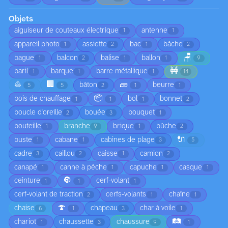
Objets
aiguiseur de couteaux électrique
antenne
1
1
appareil photo
assiette
bac
bâche
1
2
1
2
🪑
bague
balcon
balise
ballon
1
2
1
1
9
🚧
baril
barque
barre métallique
1
1
1
14
⛵
🏢
🧱
bâton
beurre
5
5
2
1
1
📦
bois de chauffage
bol
bonnet
1
1
1
2
boucle d'oreille
bouée
bouquet
2
3
1
bouteille
branche
brique
bûche
1
9
1
2
🔌
buste
cabane
cabines de plage
1
1
3
5
cadre
caillou
caisse
camion
3
2
1
2
canapé
canne à pêche
capuche
casque
1
1
1
1
🔘
ceinture
cerf-volant
1
1
1
cerf-volant de traction
cerfs-volants
chaîne
2
1
1
🍄
chaise
chapeau
char à voile
6
1
3
1
🛤️
chariot
chaussette
chaussure
1
3
9
1