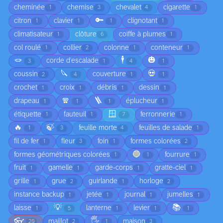
cheminée
chemise
chevalet
cigarette
1
3
4
1
🔑
citron
clavier
clignotant
1
1
1
1
climatisateur
clôture
coiffe à plumes
1
6
1
col roulé
collier
colonne
conteneur
1
2
1
1
🪢
🕴️
🎃
corde d'escalade
3
1
4
1
🔪
💀
coussin
couverture
2
4
1
1
crochet
croix
débris
dessin
1
1
1
1
🧣
🪜
drapeau
éplucheur
1
1
1
1
🪟
étiquette
fauteuil
ferronnerie
1
1
7
1
🔥
🍃
feuille morte
feuilles de salade
1
3
4
1
fil de fer
fleur
foin
formes colorées
1
3
1
2
🔵
formes géométriques colorées
fourrure
1
1
1
fruit
gamelle
garde-corps
gratte-ciel
1
1
1
1
grille
grue
guirlande
horloge
1
2
1
2
instance backup
jetée
journal
jumelles
1
1
1
1
💡
📚
laisse
lanterne
levier
1
5
1
1
1
👓
🖐️
maillot
maison
20
2
1
3