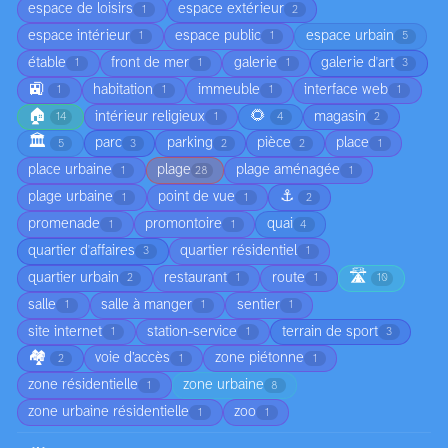
espace de loisirs
espace extérieur
1
2
espace intérieur
espace public
espace urbain
1
1
5
étable
front de mer
galerie
galerie d'art
1
1
1
3
🚉
habitation
immeuble
interface web
1
1
1
1
🏠
🌻
intérieur religieux
magasin
14
1
4
2
🏛️
parc
parking
pièce
place
5
3
2
2
1
place urbaine
plage
plage aménagée
1
28
1
⚓
plage urbaine
point de vue
1
1
2
promenade
promontoire
quai
1
1
4
quartier d'affaires
quartier résidentiel
3
1
🛣️
quartier urbain
restaurant
route
2
1
1
10
salle
salle à manger
sentier
1
1
1
site internet
station-service
terrain de sport
1
1
3
🏘️
voie d’accès
zone piétonne
2
1
1
zone résidentielle
zone urbaine
1
8
zone urbaine résidentielle
zoo
1
1