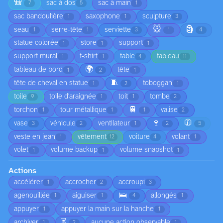
🎒
sac à dos
sac à main
7
5
1
sac bandoulière
saxophone
sculpture
1
1
3
🐭
🗿
seau
serre-tête
serviette
1
1
3
1
4
statue colorée
store
support
1
1
1
support mural
t-shirt
table
tableau
1
1
4
11
🌍
tableau de bord
tête
1
2
1
🧵
tête de cheval en statue
toboggan
1
2
1
toile
toile d'araignée
toit
tombe
9
1
1
2
🚆
torchon
tour métallique
valise
1
1
1
2
🍷
🧥
vase
véhicule
ventilateur
3
2
1
2
5
veste en jean
vêtement
voiture
volant
1
12
4
1
volet
volume backup
volume snapshot
1
1
1
Actions
accélérer
accrocher
accroupi
1
2
3
🛌
agenouillée
aiguiser
allongés
1
1
4
1
appuyer
appuyer la main sur la hanche
1
1
⏳
archiver
aucune action observable
1
2
1