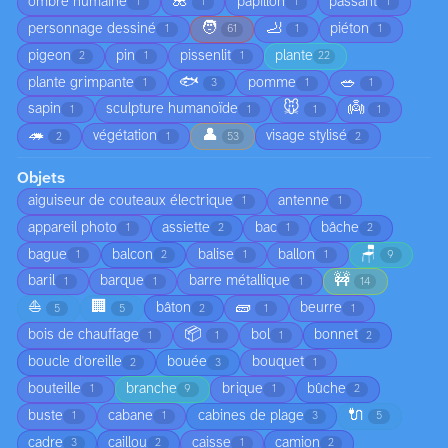
🌺
ombre humaine
papillon
passant
1
1
1
1
🧑
🦶
personnage dessiné
piéton
1
61
1
1
pigeon
pin
pissenlit
plante
2
1
1
22
🐟
🥗
plante grimpante
pomme
1
3
1
1
🐭
👼
sapin
sculpture humanoïde
1
1
1
1
🦔
👤
végétation
visage stylisé
2
1
53
2
Objets
aiguiseur de couteaux électrique
antenne
1
1
appareil photo
assiette
bac
bâche
1
2
1
2
🪑
bague
balcon
balise
ballon
1
2
1
1
9
🚧
baril
barque
barre métallique
1
1
1
14
⛵
🏢
🧱
bâton
beurre
5
5
2
1
1
📦
bois de chauffage
bol
bonnet
1
1
1
2
boucle d'oreille
bouée
bouquet
2
3
1
bouteille
branche
brique
bûche
1
9
1
2
🔌
buste
cabane
cabines de plage
1
1
3
5
cadre
caillou
caisse
camion
3
2
1
2