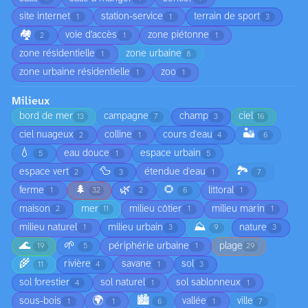
site internet
station-service
terrain de sport
1
1
3
🏘️
voie d’accès
zone piétonne
2
1
1
zone résidentielle
zone urbaine
1
8
zone urbaine résidentielle
zoo
1
1
Milieux
bord de mer
campagne
champ
ciel
13
7
3
16
🏜️
ciel nuageux
colline
cours d'eau
2
1
4
6
💧
eau douce
espace urbain
5
1
5
🦆
🏞️
espace vert
étendue d'eau
2
3
1
7
🌲
🌿
🌻
ferme
littoral
1
32
2
6
1
maison
mer
milieu côtier
milieu marin
2
11
1
1
⛰️
milieu naturel
milieu urbain
nature
1
3
9
3
🌊
🌱
périphérie urbaine
plage
19
5
1
29
🌾
rivière
savane
sol
11
4
1
3
sol forestier
sol naturel
sol sablonneux
4
1
1
🌍
🏙️
sous-bois
vallée
ville
1
1
6
1
7