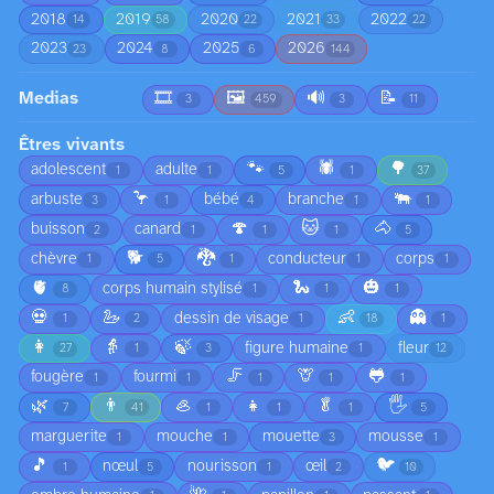
2018
2019
2020
2021
2022
14
58
22
33
22
2023
2024
2025
2026
23
8
6
144
Medias
🎞️
🖼️
🔊
📝
3
459
3
11
Êtres vivants
🐾
🕷️
🌳
adolescent
adulte
1
1
5
1
37
🦩
🐃
arbuste
bébé
branche
3
1
4
1
1
🍄
🐱
🐴
buisson
canard
2
1
1
1
5
🐕
🐉
chèvre
conducteur
corps
1
5
1
1
1
🫀
🐍
🎃
corps humain stylisé
8
1
1
1
💀
🦢
👶
👻
dessin de visage
1
2
1
18
1
👩
👵
🍃
figure humaine
fleur
27
1
3
1
12
🦵
🦒
🐸
fougère
fourmi
1
1
1
1
1
🌿
👨
🦪
👧
🥬
🖐️
7
41
1
1
1
5
marguerite
mouche
mouette
mousse
1
1
3
1
🎵
🐦
nœul
nourisson
œil
1
5
1
2
10