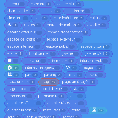
bureau
carrefour
centre-ville
1
1
2
champ cultivé
chantier
chartreuse
1
2
1
cimetière
cour
cour intérieure
cuisine
3
2
2
2
⛪
enclos
entrée de maison
escalier
1
1
1
1
escalier extérieur
espace d'observation
1
1
espace de loisirs
espace extérieur
1
2
espace intérieur
espace public
espace urbain
1
1
5
étable
front de mer
galerie
galerie d'art
1
1
1
3
🚉
habitation
immeuble
interface web
1
1
1
1
🏠
🌻
intérieur religieux
magasin
14
1
4
2
🏛️
parc
parking
pièce
place
5
3
2
2
1
place urbaine
plage
plage aménagée
1
28
1
⚓
plage urbaine
point de vue
1
1
2
promenade
promontoire
quai
1
1
4
quartier d'affaires
quartier résidentiel
3
1
🛣️
quartier urbain
restaurant
route
2
1
1
10
salle
salle à manger
sentier
1
1
1