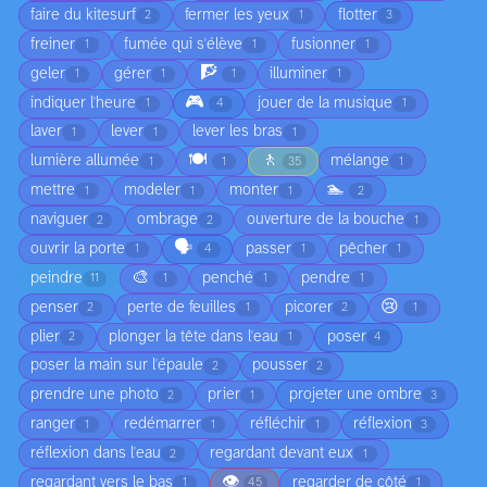
faire du kitesurf
fermer les yeux
flotter
2
1
3
freiner
fumée qui s'élève
fusionner
1
1
1
🧗
geler
gérer
illuminer
1
1
1
1
🎮
indiquer l'heure
jouer de la musique
1
4
1
laver
lever
lever les bras
1
1
1
🍽️
🚶
lumière allumée
mélange
1
1
35
1
🏊
mettre
modeler
monter
1
1
1
2
naviguer
ombrage
ouverture de la bouche
2
2
1
🗣️
ouvrir la porte
passer
pêcher
1
4
1
1
🎨
peindre
penché
pendre
11
1
1
1
😢
penser
perte de feuilles
picorer
2
1
2
1
plier
plonger la tête dans l'eau
poser
2
1
4
poser la main sur l'épaule
pousser
2
2
prendre une photo
prier
projeter une ombre
2
1
3
ranger
redémarrer
réfléchir
réflexion
1
1
1
3
réflexion dans l'eau
regardant devant eux
2
1
👁️
regardant vers le bas
regarder de côté
1
45
1