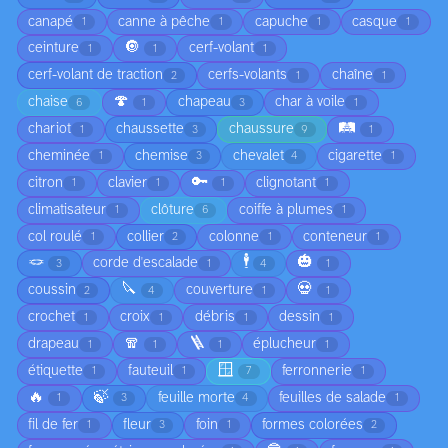
canapé
canne à pêche
capuche
casque
1
1
1
1
🔘
ceinture
cerf-volant
1
1
1
cerf-volant de traction
cerfs-volants
chaîne
2
1
1
🍄
chaise
chapeau
char à voile
6
1
3
1
🛤️
chariot
chaussette
chaussure
1
3
9
1
cheminée
chemise
chevalet
cigarette
1
3
4
1
🔑
citron
clavier
clignotant
1
1
1
1
climatisateur
clôture
coiffe à plumes
1
6
1
col roulé
collier
colonne
conteneur
1
2
1
1
🪢
🕴️
🎃
corde d'escalade
3
1
4
1
🔪
💀
coussin
couverture
2
4
1
1
crochet
croix
débris
dessin
1
1
1
1
🧣
🪜
drapeau
éplucheur
1
1
1
1
🪟
étiquette
fauteuil
ferronnerie
1
1
7
1
🔥
🍃
feuille morte
feuilles de salade
1
3
4
1
fil de fer
fleur
foin
formes colorées
1
3
1
2