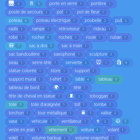
🌉
🚪
porte en verre
portière
2
5
1
1
poste de secours
pot
pot de fleur
1
1
1
poteau
poteau électrique
poubelle
pull
6
1
2
3
radis
rampe
rétroviseur
rideau
1
1
1
1
robe
rocher
roches
route
ruban
1
4
1
1
1
🎒
sac à dos
sac à main
7
5
1
sac bandoulière
saxophone
sculpture
1
1
3
🐭
🗿
seau
serre-tête
serviette
1
1
3
1
4
statue colorée
store
support
1
1
1
support mural
t-shirt
table
tableau
1
1
4
11
🌍
tableau de bord
tête
1
2
1
🧵
tête de cheval en statue
toboggan
1
2
1
toile
toile d'araignée
toit
tombe
9
1
1
2
🚆
torchon
tour métallique
valise
1
1
1
2
🍷
🧥
vase
véhicule
ventilateur
3
2
1
2
5
veste en jean
vêtement
voiture
volant
1
12
4
1
volet
volume backup
volume snapshot
1
1
1