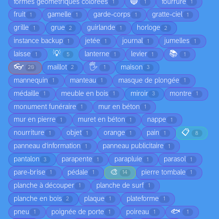
🔵
formes géométriques colorées
fourrure
1
1
1
fruit
gamelle
garde-corps
gratte-ciel
1
1
1
1
grille
grue
guirlande
horloge
1
2
1
2
instance backup
jetée
journal
jumelles
1
1
1
1
💡
📚
laisse
lanterne
levier
1
5
1
1
1
👓
🖐️
maillot
maison
20
2
1
3
mannequin
manteau
masque de plongée
1
1
1
médaille
meuble en bois
miroir
montre
1
1
3
1
monument funéraire
mur en béton
1
1
mur en pierre
muret en béton
nappe
1
1
1
📋
nourriture
objet
orange
pain
1
1
1
1
8
panneau d'information
panneau publicitaire
1
1
pantalon
parapente
parapluie
parasol
3
1
1
1
🎨
pare-brise
pédale
pierre tombale
1
1
14
1
planche à découper
planche de surf
1
1
planche en bois
plaque
plateforme
2
1
1
🐟
pneu
poignée de porte
poireau
1
1
1
1