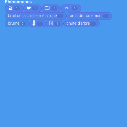
Phénomènes
🔮
❤️
🗂️
bruit
1
1
1
1
bruit de la caisse métallique
bruit de roulement
1
1
🌡️
🗓️
brume
chute d'arbre
3
1
1
1
🌅
chute de branches
ciel nuageux
1
1
1
😠
circulation
coucher de soleil
1
1
1
🍂
croissance
déplacement du sable
4
2
1
🏚️
🌀
🦟
écho dans l’habitacle
1
1
1
1
👣
écoulement
écume
émotion
1
2
1
1
☀️
empreintes dans le sable
1
1
feuilles mortes au sol
flotter
1
1
🧊
formation de dunes
formation de nuages
1
1
3
formation de vague
formation des nuages
gel
1
1
1
humidité
jeunesse
joie
légéreté
2
1
1
1
ligne colorée
lumière
marée
1
11
4
🔄
marée basse
moisissure
2
1
2
mouvement de l'eau
mouvement des ailes
4
1