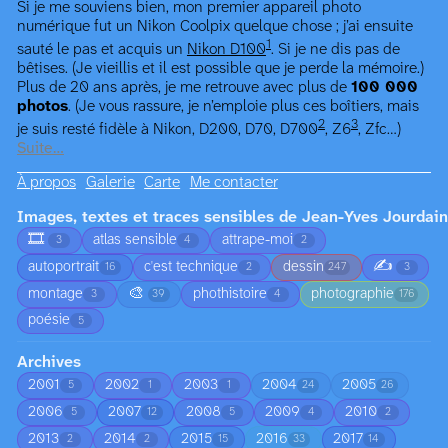
Si je me souviens bien, mon premier appareil photo
numérique fut un Nikon Coolpix quelque chose ; j’ai ensuite
1
sauté le pas et acquis un
Nikon D100
. Si je ne dis pas de
bêtises. (Je vieillis et il est possible que je perde la mémoire.)
Plus de 20 ans après, je me retrouve avec plus de
100 000
photos
. (Je vous rassure, je n’emploie plus ces boîtiers, mais
2
3
je suis resté fidèle à Nikon, D200, D70, D700
, Z6
, Zfc…)
Suite…
À propos
Galerie
Carte
Me contacter
Images, textes et traces sensibles de Jean-Yves Jourdain
🎞️
atlas sensible
attrape-moi
3
4
2
✍️
autoportrait
c'est technique
dessin
16
2
247
3
🎨
montage
phothistoire
photographie
3
39
4
176
poésie
5
Archives
2001
2002
2003
2004
2005
5
1
1
24
26
2006
2007
2008
2009
2010
5
12
5
4
2
2013
2014
2015
2016
2017
2
2
15
33
14