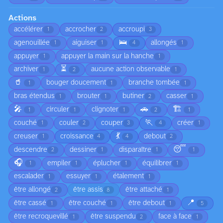
Actions
accélérer
accrocher
accroupi
1
2
3
🛌
agenouillée
aiguiser
allongés
1
1
4
1
appuyer
appuyer la main sur la hanche
1
1
⏳
archiver
aucune action observable
1
2
1
🥤
bouger doucement
branche tombée
1
1
1
bras étendus
brouter
butiner
casser
1
1
2
1
🎤
🚗
🏗️
circuler
clignoter
1
1
1
2
1
🏃
couché
couler
couper
créer
1
2
3
4
1
💃
creuser
croissance
debout
1
4
4
2
😴
descendre
dessiner
disparaître
2
1
1
1
🎧
empiler
éplucher
équilibrer
1
1
1
1
escalader
essuyer
étalement
1
1
1
être allongé
être assis
être attaché
2
8
1
📍
être cassé
être couché
être debout
1
1
1
5
être recroquevillé
être suspendu
face à face
1
2
1