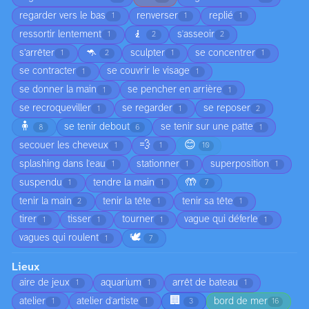
regarder vers le bas
renverser
replié
1
1
1
🧎
ressortir lentement
s'asseoir
1
2
2
🦘
s’arrêter
sculpter
se concentrer
1
2
1
1
se contracter
se couvrir le visage
1
1
se donner la main
se pencher en arrière
1
1
se recroqueviller
se regarder
se reposer
1
1
2
🧍
se tenir debout
se tenir sur une patte
8
6
1
💨
😊
secouer les cheveux
1
1
10
splashing dans l'eau
stationner
superposition
1
1
1
🤲
suspendu
tendre la main
1
1
7
tenir la main
tenir la tête
tenir sa tête
2
1
1
tirer
tisser
tourner
vague qui déferle
1
1
1
1
🕊️
vagues qui roulent
1
7
Lieux
aire de jeux
aquarium
arrêt de bateau
1
1
1
🏢
atelier
atelier d'artiste
bord de mer
1
1
3
16