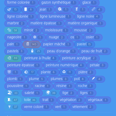
forme colorée
gazon synthétique
glace
1
1
1
🌿
🛢️
🧶
🥬
📏
jean
15
6
1
1
1
4
ligne colorée
ligne lumineuse
ligne noire
1
1
4
marbre
matière épaisse
matière organique
2
1
1
🔩
miroir
moisissure
mousse
58
2
1
2
❄️
nageoire
nuage
os
osier
1
1
2
1
1
📄
pain
papier mâché
pastel
1
145
1
15
🧴
pastels
peau d'orange
peau de fruit
3
25
1
2
🎨
peinture à l'huile
peinture acrylique
80
8
2
peinture épaisse
peinture numérique
pétale
1
4
3
🌸
🪨
♻️
plante
plâtre
1
17
6
11
2
🪶
plomb
plume
plumes
poil
1
5
3
8
4
poussière
racine
résine
roche
1
1
1
7
🏖️
🌍
saleté
tige
tiges
33
1
30
2
1
🧵
toile
trait
végétation
végétaux
47
36
1
2
1
🍷
verre coloré
vert
vêtement
37
1
1
2