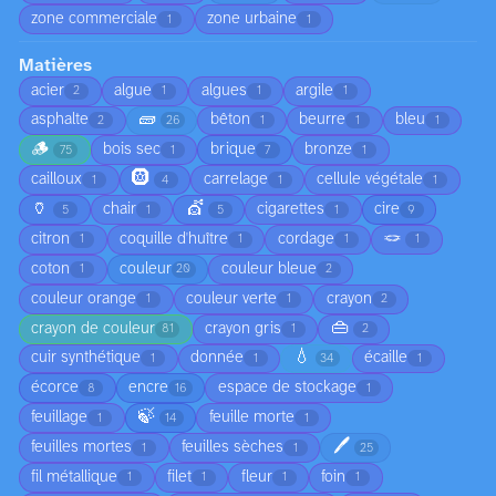
zone commerciale
zone urbaine
1
1
Matières
acier
algue
algues
argile
2
1
1
1
🧱
asphalte
bêton
beurre
bleu
2
26
1
1
1
🪵
bois sec
brique
bronze
75
1
7
1
🛞
cailloux
carrelage
cellule végétale
1
4
1
1
🏺
💇
chair
cigarettes
cire
5
1
5
1
9
🪢
citron
coquille d'huître
cordage
1
1
1
1
coton
couleur
couleur bleue
1
20
2
couleur orange
couleur verte
crayon
1
1
2
👜
crayon de couleur
crayon gris
81
1
2
💧
cuir synthétique
donnée
écaille
1
1
34
1
écorce
encre
espace de stockage
8
16
1
🍃
feuillage
feuille morte
1
14
1
🖊️
feuilles mortes
feuilles sèches
1
1
25
fil métallique
filet
fleur
foin
1
1
1
1