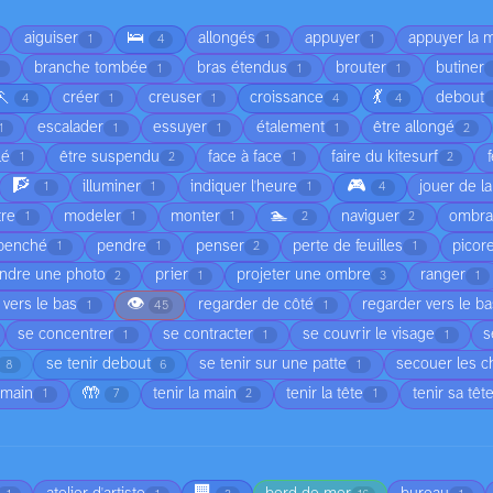
🛌
aiguiser
allongés
appuyer
appuyer la 
1
4
1
1
branche tombée
bras étendus
brouter
butiner
1
1
1
🏃
💃
créer
creuser
croissance
debout
4
1
1
4
4
escalader
essuyer
étalement
être allongé
1
1
1
1
2
lé
être suspendu
face à face
faire du kitesurf
1
2
1
2
🧗
🎮
illuminer
indiquer l'heure
jouer de l
1
1
1
4
🏊
tre
modeler
monter
naviguer
ombr
1
1
1
2
2
penché
pendre
penser
perte de feuilles
picor
1
1
2
1
ndre une photo
prier
projeter une ombre
ranger
2
1
3
1
👁️
 vers le bas
regarder de côté
regarder vers le b
1
45
1
se concentrer
se contracter
se couvrir le visage
s
1
1
1
se tenir debout
se tenir sur une patte
secouer les 
8
6
1
🤲
 main
tenir la main
tenir la tête
tenir sa têt
1
7
2
1