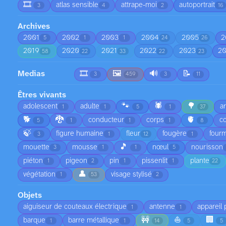
🎞️
atlas sensible
attrape-moi
autoportrait
3
4
2
16
Archives
2001
2002
2003
2004
2005
2
5
1
1
24
26
2019
2020
2021
2022
2023
2
58
22
33
22
23
Medias
🎞️
🖼️
🔊
📝
3
459
3
11
Êtres vivants
🐾
🕷️
🌳
adolescent
adulte
a
1
1
5
1
37
🐕
🐉
🫀
conducteur
corps
co
5
1
1
1
8
🍃
figure humaine
fleur
fougère
fourm
3
1
12
1
🎵
mouette
mousse
nœul
nourisson
3
1
1
5
piéton
pigeon
pin
pissenlit
plante
1
2
1
1
22
👤
végétation
visage stylisé
1
53
2
Objets
aiguiseur de couteaux électrique
antenne
appareil
1
1
🚧
⛵
🏢
barque
barre métallique
1
1
14
5
5