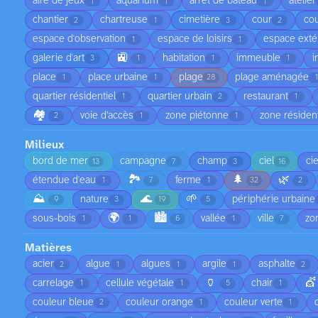
aire de jeux
aquarium
arrêt de bateau
atelier
1
1
1
chantier
chartreuse
cimetière
cour
cou
2
1
3
2
espace d'observation
espace de loisirs
espace exté
1
1
🚉
galerie d'art
habitation
immeuble
i
3
1
1
1
place
place urbaine
plage
plage aménagée
1
1
28
quartier résidentiel
quartier urbain
restaurant
1
2
1
🏘️
voie d’accès
zone piétonne
zone résident
2
1
1
Milieux
bord de mer
campagne
champ
ciel
ci
13
7
3
16
🏞️
🌲
🌿
étendue d'eau
ferme
1
7
1
32
2
⛰️
🌊
🌱
nature
périphérie urbaine
9
3
19
5
🌍
🏙️
sous-bois
vallée
ville
zo
1
1
6
1
7
Matières
acier
algue
algues
argile
asphalte
2
1
1
1
2
🏺
💇
carrelage
cellule végétale
chair
1
1
5
1
couleur bleue
couleur orange
couleur verte
2
1
1