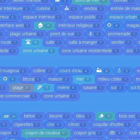
🏢
atelier d'artiste
bord de mer
bureau
1
1
3
16
1
⛪
r intérieure
cuisine
enclos
entrée de mai
2
2
1
1
rieur
espace intérieur
espace public
espace urbain
2
1
1
🏠
🌻
nterface web
intérieur religieux
magas
1
14
1
4
⚓
plage urbaine
point de vue
promenade
1
1
1
2
1
🛣️
route
salle
salle à manger
sentier
1
10
1
1
1
ielle
zone urbaine
zone urbaine résidentielle
zoo
1
8
1
1
🏜️
💧
el nuageux
colline
cours d'eau
e
2
1
4
6
5
🌻
littoral
maison
mer
milieu côtier
mi
6
1
2
11
1
🌾
plage
rivière
savane
sol
sol f
1
29
11
4
1
3
ne commerciale
zone urbaine
1
1
🧱
🪵
bêton
beurre
bleu
bois sec
26
1
1
1
75
1
cigarettes
cire
citron
coquille d'huître
5
1
9
1
1
👜
crayon
crayon de couleur
crayon gris
cuir 
2
81
1
2