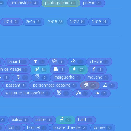
phothistoire
photographie
poésie
39
4
176
5
2014
2015
2016
2017
2018
2
15
33
14
14
🍄
🐱
🐴
canard
chèvre
1
1
1
5
1
👶
👻
👩
👵
in de visage
1
18
1
27
1

🥬
🖐️
marguerite
mouche
1
1
5
1
1
🧑
🦶
passant
personnage dessiné
1
1
61
1
🐭
👼
🦔
sculpture humanoïde
1
1
1
2
🪑
balise
ballon
baril
2
1
1
9
1
bol
bonnet
boucle d'oreille
bouée
1
2
2
3