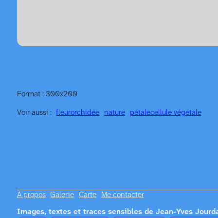
Format : 300x200
Voir aussi :
fleur
orchidée
nature
pétale
cellule végétale
À propos
Galerie
Carte
Me contacter
Images, textes et traces sensibles de Jean-Yves Jourd