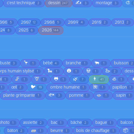
✍️
🎨
c'est technique
dessin
montage
2
247
3
3
006
2007
2008
2009
2010
2013
5
12
5
4
2
2
024
2025
2026
8
6
144
🦩
🐃
rbuste
bébé
branche
buisson
3
1
4
1
1
2
🐍
🎃
💀
🦢
rps humain stylisé
dess
1
1
1
1
2
🦵
🦒
🐸
🌿
👨
🦪

i
1
1
1
1
7
41
1
🐦
🌺
œil
ombre humaine
papillon
1
2
10
1
1
1
🐟
🥗
plante grimpante
pomme
sapin
1
3
1
1
1
 photo
assiette
bac
bâche
bague
balcon
1
2
1
2
1
🧱
📦
bâton
beurre
bois de chauffage
2
1
1
1
1