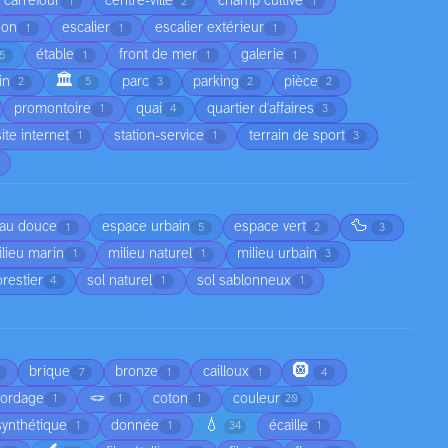
carrefour
centre-ville
champ cultivé
1
2
1
son
escalier
escalier extérieur
1
1
1
étable
front de mer
galerie
5
1
1
1
🏛️
in
parc
parking
pièce
2
5
3
2
2
promontoire
quai
quartier d'affaires
1
4
3
site internet
station-service
terrain de sport
1
1
3
🦆
au douce
espace urbain
espace vert
1
5
2
3
lieu marin
milieu naturel
milieu urbain
1
1
3
orestier
sol naturel
sol sablonneux
4
1
1
🛞
brique
bronze
cailloux
7
1
1
4
🪢
cordage
coton
couleur
1
1
1
20
💧
synthétique
donnée
écaille
1
1
34
1