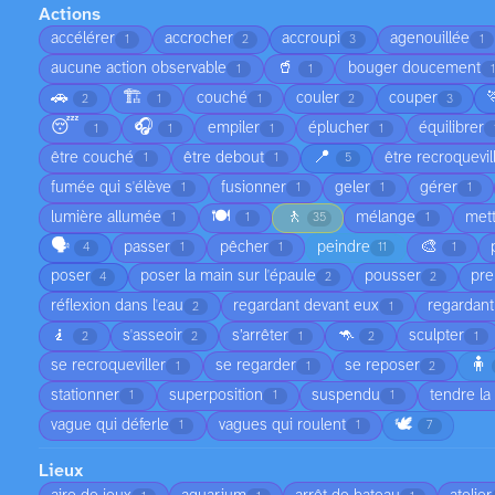
Actions
accélérer
accrocher
accroupi
agenouillée
1
2
3
1
🥤
aucune action observable
bouger doucement
1
1
1
🚗
🏗️
couché
couler
couper
2
1
1
2
3
😴
🎧
empiler
éplucher
équilibrer
1
1
1
1
📍
être couché
être debout
être recroquevil
1
1
5
fumée qui s'élève
fusionner
geler
gérer
1
1
1
1
🍽️
🚶
lumière allumée
mélange
met
1
1
35
1
🗣️
🎨
passer
pêcher
peindre
4
1
1
11
1
poser
poser la main sur l'épaule
pousser
pre
4
2
2
réflexion dans l'eau
regardant devant eux
regardant
2
1
🧎
🦘
s'asseoir
s’arrêter
sculpter
2
2
1
2
1
🧍
se recroqueviller
se regarder
se reposer
1
1
2
stationner
superposition
suspendu
tendre la
1
1
1
🕊️
vague qui déferle
vagues qui roulent
1
1
7
Lieux