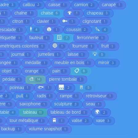
cadre
caillou
caisse
camion
canapé
3
2
1
2
1
🍄
s
chaîne
chaise
chapeau
1
1
6
1
3
🔑
citron
clavier
clignotant
1
1
1
1
1
🕴️
🎃
🔪
escalade
coussin
1
4
1
2
4
🪟
étiquette
fauteuil
ferronnerie
1
1
7
1
🔵
ométriques colorées
fourrure
fruit
1
1
1
1
💡
journal
jumelles
laisse
1
1
1
1
5
ongée
médaille
meuble en bois
miroir
1
1
1
3
📋
objet
orange
pain
1
1
1
8
🎨
pédale
pierre tombale
1
14
1
🐟
🌉
🚪
poireau
1
1
2
5
le
pull
radis
rampe
rétroviseur
2
3
1
1
1
ère
saxophone
sculpture
seau
1
1
3
1
🌍
table
tableau
tableau de bord
4
11
1
2
🚆
tour métallique
valise
vase
1
1
2
3
 backup
volume snapshot
1
1