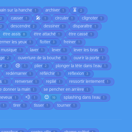
⏳
main sur la hanche
archiver
1
1
2
🎤
casser
circuler
clignoter
2
1
1
1
1
descendre
dessiner
disparaître
2
2
1
1
être assis
être attaché
être cassé
8
1
1
fermer les yeux
flotter
freiner
1
3
1
a musique
laver
lever
lever les bras
1
1
1
1
age
ouverture de la bouche
ouvrir la porte
2
1
1
😢
er
plier
plonger la tête dans l'eau
2
1
2
1
redémarrer
réfléchir
réflexion
1
1
3
as
renverser
replié
ressortir lentement
1
1
1
1
e donner la main
se pencher en arrière
1
1
💨
😊
cheveux
splashing dans l'eau
1
1
10
1
e
tirer
tisser
tourner
1
1
1
1