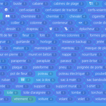
🔌
he
buste
cabane
cabines de plage
2
1
1
3
5
🔘
cerf-volant
cerf-volant de traction
cerfs-volant
1
1
2
🛤️
cheminée
chemise
chevalet
cigarette
1
1
3
4
🪢
é
collier
colonne
conteneur
corde d'
1
2
1
1
3
🧣
🪜
dessin
drapeau
éplucheur
1
1
1
1
1
fil de fer
fleur
foin
formes colorées
formes gé
1
3
1
2
grue
guirlande
horloge
instance backup
jetée
2
1
2
1
️
maison
mannequin
manteau
masque de pl
1
3
1
1
ur en pierre
muret en béton
nappe
nourriture
1
1
1
1
n
parapente
parapluie
parasol
pare-brise
3
1
1
1
1
is
plaque
plateforme
pneu
poignée de porte
2
1
1
1
1
pot de fleur
poteau
poteau électrique
poubel
1
1
6
1
🎒
ruban
sac à dos
sac à main
sac bandouli
1
7
5
1
orée
store
support
support mural
t-shirt
1
1
1
1
1
toile
toile d'araignée
toit
tombe
torchon
9
1
1
2
1
ean
vêtement
voiture
volant
volet
volume
1
12
4
1
1