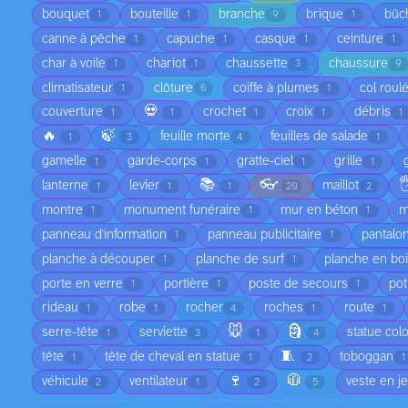
bouquet
bouteille
branche
brique
bûc
1
1
9
1
canne à pêche
capuche
casque
ceinture
1
1
1
1
char à voile
chariot
chaussette
chaussure
1
1
3
9
climatisateur
clôture
coiffe à plumes
col roul
1
6
1
💀
couverture
crochet
croix
débris
1
1
1
1
1
🔥
🍃
feuille morte
feuilles de salade
1
3
4
1
gamelle
garde-corps
gratte-ciel
grille
1
1
1
1
📚
👓

lanterne
levier
maillot
1
1
1
20
2
montre
monument funéraire
mur en béton
m
1
1
1
panneau d'information
panneau publicitaire
pantalo
1
1
planche à découper
planche de surf
planche en bo
1
1
porte en verre
portière
poste de secours
pot
1
1
1
rideau
robe
rocher
roches
route
1
1
4
1
1
🐭
🗿
serre-tête
serviette
statue col
1
3
1
4
🧵
tête
tête de cheval en statue
toboggan
1
1
2
1
🍷
🧥
véhicule
ventilateur
veste en j
2
1
2
5