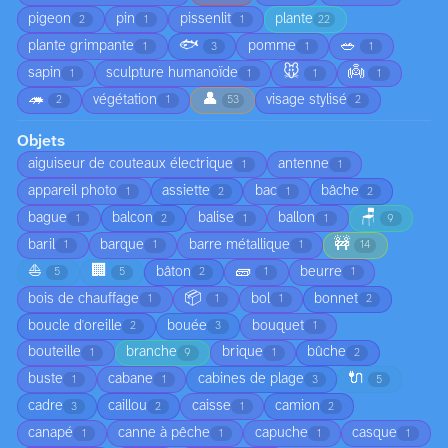
pigeon
pin
pissenlit
plante
2
1
1
22
🐟
🥗
plante grimpante
pomme
1
3
1
1
🐭
👼
sapin
sculpture humanoïde
1
1
1
1
🦔
👤
végétation
visage stylisé
2
1
53
2
Objets
aiguiseur de couteaux électrique
antenne
1
1
appareil photo
assiette
bac
bâche
1
2
1
2
🪑
bague
balcon
balise
ballon
1
2
1
1
9
🚧
baril
barque
barre métallique
1
1
1
14
⛵
🏢
🧱
bâton
beurre
5
5
2
1
1
📦
bois de chauffage
bol
bonnet
1
1
1
2
boucle d'oreille
bouée
bouquet
2
3
1
bouteille
branche
brique
bûche
1
9
1
2
🔌
buste
cabane
cabines de plage
1
1
3
5
cadre
caillou
caisse
camion
3
2
1
2
canapé
canne à pêche
capuche
casque
1
1
1
1