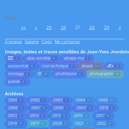
Suite…
««
«
25
26
27
28
29
»
À propos
Galerie
Carte
Me contacter
Images, textes et traces sensibles de Jean-Yves Jourdain
🎞️
atlas sensible
attrape-moi
3
4
2
✍️
autoportrait
c'est technique
dessin
16
2
247
3
🎨
montage
phothistoire
photographie
3
39
4
176
poésie
5
Archives
2001
2002
2003
2004
2005
5
1
1
24
26
2006
2007
2008
2009
2010
5
12
5
4
2
2013
2014
2015
2016
2017
2
2
15
33
14
2018
2019
2020
2021
2022
14
58
22
33
22