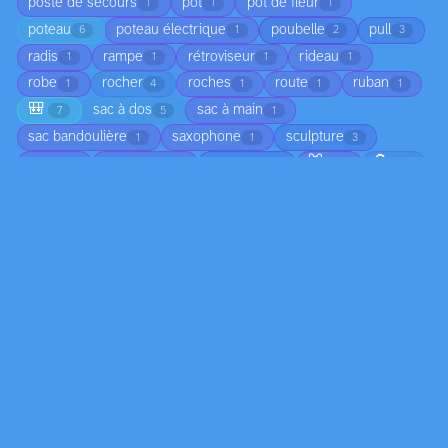
poste de secours
pot
pot de fleur
1
1
1
poteau
poteau électrique
poubelle
pull
6
1
2
3
radis
rampe
rétroviseur
rideau
1
1
1
1
robe
rocher
roches
route
ruban
1
4
1
1
1
🎒
sac à dos
sac à main
7
5
1
sac bandoulière
saxophone
sculpture
1
1
3
🐭
🗿
seau
serre-tête
serviette
1
1
3
1
4
statue colorée
store
support
1
1
1
support mural
t-shirt
table
tableau
1
1
4
11
🌍
tableau de bord
tête
1
2
1
🧵
tête de cheval en statue
toboggan
1
2
1
toile
toile d'araignée
toit
tombe
9
1
1
2
🚆
torchon
tour métallique
valise
1
1
1
2
🍷
🧥
vase
véhicule
ventilateur
3
2
1
2
5
veste en jean
vêtement
voiture
volant
1
12
4
1
volet
volume backup
volume snapshot
1
1
1
Actions