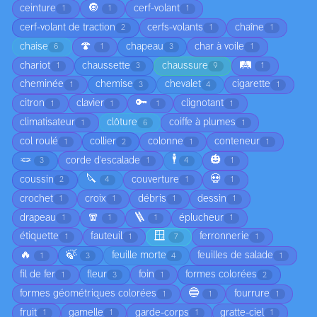
🔘
ceinture
cerf-volant
1
1
1
cerf-volant de traction
cerfs-volants
chaîne
2
1
1
🍄
chaise
chapeau
char à voile
6
1
3
1
🛤️
chariot
chaussette
chaussure
1
3
9
1
cheminée
chemise
chevalet
cigarette
1
3
4
1
🔑
citron
clavier
clignotant
1
1
1
1
climatisateur
clôture
coiffe à plumes
1
6
1
col roulé
collier
colonne
conteneur
1
2
1
1
🪢
🕴️
🎃
corde d'escalade
3
1
4
1
🔪
💀
coussin
couverture
2
4
1
1
crochet
croix
débris
dessin
1
1
1
1
🧣
🪜
drapeau
éplucheur
1
1
1
1
🪟
étiquette
fauteuil
ferronnerie
1
1
7
1
🔥
🍃
feuille morte
feuilles de salade
1
3
4
1
fil de fer
fleur
foin
formes colorées
1
3
1
2
🔵
formes géométriques colorées
fourrure
1
1
1
fruit
gamelle
garde-corps
gratte-ciel
1
1
1
1