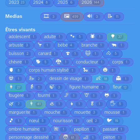
2023
2024
2025
2026
23
8
6
144
Medias
🎞️
🖼️
🔊
📝
3
459
3
11
Êtres vivants
🐾
🕷️
🌳
adolescent
adulte
1
1
5
1
37
🦩
🐃
arbuste
bébé
branche
3
1
4
1
1
🍄
🐱
🐴
buisson
canard
2
1
1
1
5
🐕
🐉
chèvre
conducteur
corps
1
5
1
1
1
🫀
🐍
🎃
corps humain stylisé
8
1
1
1
💀
🦢
👶
👻
dessin de visage
1
2
1
18
1
👩
👵
🍃
figure humaine
fleur
27
1
3
1
12
🦵
🦒
🐸
fougère
fourmi
1
1
1
1
1
🌿
👨
🦪
👧
🥬
🖐️
7
41
1
1
1
5
marguerite
mouche
mouette
mousse
1
1
3
1
🎵
🐦
nœul
nourisson
œil
1
5
1
2
10
🌺
ombre humaine
papillon
passant
1
1
1
1
🧑
🦶
personnage dessiné
piéton
1
61
1
1