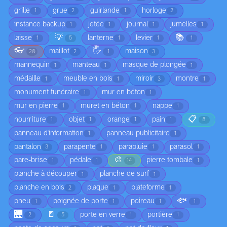
grille
grue
guirlande
horloge
1
2
1
2
instance backup
jetée
journal
jumelles
1
1
1
1
💡
📚
laisse
lanterne
levier
1
5
1
1
1
👓
🖐️
maillot
maison
20
2
1
3
mannequin
manteau
masque de plongée
1
1
1
médaille
meuble en bois
miroir
montre
1
1
3
1
monument funéraire
mur en béton
1
1
mur en pierre
muret en béton
nappe
1
1
1
📋
nourriture
objet
orange
pain
1
1
1
1
8
panneau d'information
panneau publicitaire
1
1
pantalon
parapente
parapluie
parasol
3
1
1
1
🎨
pare-brise
pédale
pierre tombale
1
1
14
1
planche à découper
planche de surf
1
1
planche en bois
plaque
plateforme
2
1
1
🐟
pneu
poignée de porte
poireau
1
1
1
1
🌉
🚪
porte en verre
portière
2
5
1
1