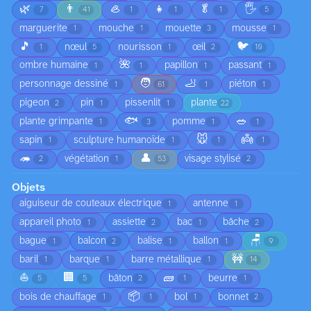
🌿
👨
🦪
👧
🥬
🖐️
7
41
1
1
1
5
marguerite
mouche
mouette
mousse
1
1
3
1
🎵
🐦
nœul
nourisson
œil
1
5
1
2
10
🌺
ombre humaine
papillon
passant
1
1
1
1
🧑
🦶
personnage dessiné
piéton
1
61
1
1
pigeon
pin
pissenlit
plante
2
1
1
22
🐟
🥗
plante grimpante
pomme
1
3
1
1
🐭
👼
sapin
sculpture humanoïde
1
1
1
1
🦔
👤
végétation
visage stylisé
2
1
53
2
Objets
aiguiseur de couteaux électrique
antenne
1
1
appareil photo
assiette
bac
bâche
1
2
1
2
🪑
bague
balcon
balise
ballon
1
2
1
1
9
🚧
baril
barque
barre métallique
1
1
1
14
⛵
🏢
🧱
bâton
beurre
5
5
2
1
1
📦
bois de chauffage
bol
bonnet
1
1
1
2