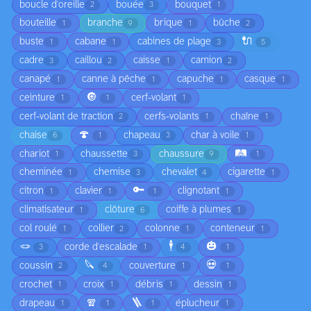
boucle d'oreille
bouée
bouquet
2
3
1
bouteille
branche
brique
bûche
1
9
1
2
🔌
buste
cabane
cabines de plage
1
1
3
5
cadre
caillou
caisse
camion
3
2
1
2
canapé
canne à pêche
capuche
casque
1
1
1
1
🔘
ceinture
cerf-volant
1
1
1
cerf-volant de traction
cerfs-volants
chaîne
2
1
1
🍄
chaise
chapeau
char à voile
6
1
3
1
🛤️
chariot
chaussette
chaussure
1
3
9
1
cheminée
chemise
chevalet
cigarette
1
3
4
1
🔑
citron
clavier
clignotant
1
1
1
1
climatisateur
clôture
coiffe à plumes
1
6
1
col roulé
collier
colonne
conteneur
1
2
1
1
🪢
🕴️
🎃
corde d'escalade
3
1
4
1
🔪
💀
coussin
couverture
2
4
1
1
crochet
croix
débris
dessin
1
1
1
1
🧣
🪜
drapeau
éplucheur
1
1
1
1