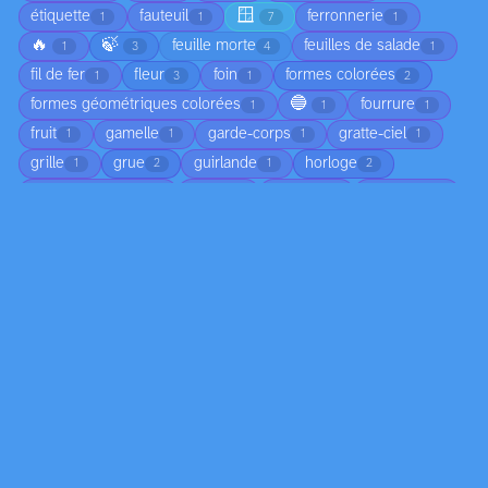
🪟
étiquette
fauteuil
ferronnerie
1
1
7
1
🔥
🍃
feuille morte
feuilles de salade
1
3
4
1
fil de fer
fleur
foin
formes colorées
1
3
1
2
🔵
formes géométriques colorées
fourrure
1
1
1
fruit
gamelle
garde-corps
gratte-ciel
1
1
1
1
grille
grue
guirlande
horloge
1
2
1
2
instance backup
jetée
journal
jumelles
1
1
1
1
💡
📚
laisse
lanterne
levier
1
5
1
1
1
👓
🖐️
maillot
maison
20
2
1
3
mannequin
manteau
masque de plongée
1
1
1
médaille
meuble en bois
miroir
montre
1
1
3
1
monument funéraire
mur en béton
1
1
mur en pierre
muret en béton
nappe
1
1
1
📋
nourriture
objet
orange
pain
1
1
1
1
8
panneau d'information
panneau publicitaire
1
1
pantalon
parapente
parapluie
parasol
3
1
1
1
🎨
pare-brise
pédale
pierre tombale
1
1
14
1