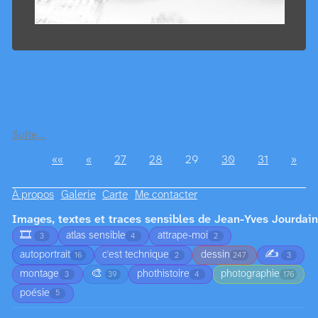
Suite…
««
«
27
28
29
30
31
»
À propos
Galerie
Carte
Me contacter
Images, textes et traces sensibles de Jean-Yves Jourdain
🎞️
atlas sensible
attrape-moi
3
4
2
✍️
autoportrait
c'est technique
dessin
16
2
247
3
🎨
montage
phothistoire
photographie
3
39
4
176
poésie
5