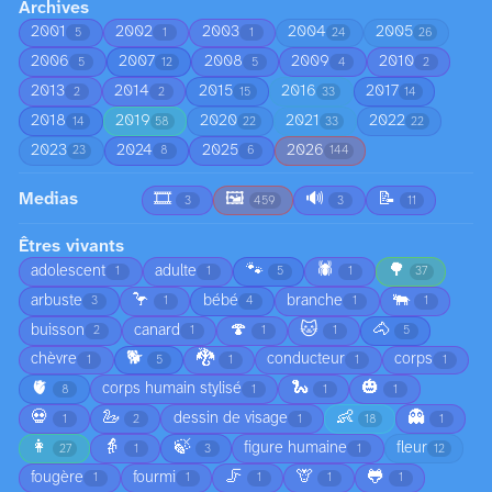
Archives
2001
2002
2003
2004
2005
5
1
1
24
26
2006
2007
2008
2009
2010
5
12
5
4
2
2013
2014
2015
2016
2017
2
2
15
33
14
2018
2019
2020
2021
2022
14
58
22
33
22
2023
2024
2025
2026
23
8
6
144
Medias
🎞️
🖼️
🔊
📝
3
459
3
11
Êtres vivants
🐾
🕷️
🌳
adolescent
adulte
1
1
5
1
37
🦩
🐃
arbuste
bébé
branche
3
1
4
1
1
🍄
🐱
🐴
buisson
canard
2
1
1
1
5
🐕
🐉
chèvre
conducteur
corps
1
5
1
1
1
🫀
🐍
🎃
corps humain stylisé
8
1
1
1
💀
🦢
👶
👻
dessin de visage
1
2
1
18
1
👩
👵
🍃
figure humaine
fleur
27
1
3
1
12
🦵
🦒
🐸
fougère
fourmi
1
1
1
1
1