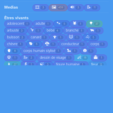
Medias
🎞️
🖼️
🔊
📝
3
459
3
11
Êtres vivants
🐾
🕷️
🌳
adolescent
adulte
1
1
5
1
37
🦩
🐃
arbuste
bébé
branche
3
1
4
1
1
🍄
🐱
🐴
buisson
canard
2
1
1
1
5
🐕
🐉
chèvre
conducteur
corps
1
5
1
1
1
🫀
🐍
🎃
corps humain stylisé
8
1
1
1
💀
🦢
👶
👻
dessin de visage
1
2
1
18
1
👩
👵
🍃
figure humaine
fleur
27
1
3
1
12
🦵
🦒
🐸
fougère
fourmi
1
1
1
1
1
🌿
👨
🦪
👧
🥬
🖐️
7
41
1
1
1
5
marguerite
mouche
mouette
mousse
1
1
3
1
🎵
🐦
nœul
nourisson
œil
1
5
1
2
10
🌺
ombre humaine
papillon
passant
1
1
1
1
🧑
🦶
personnage dessiné
piéton
1
61
1
1
pigeon
pin
pissenlit
plante
2
1
1
22