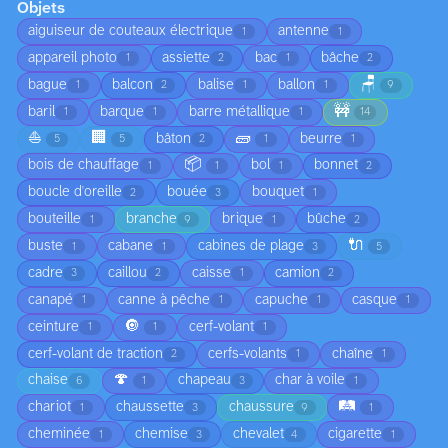
Objets
aiguiseur de couteaux électrique
antenne
1
1
appareil photo
assiette
bac
bâche
1
2
1
2
🪑
bague
balcon
balise
ballon
1
2
1
1
9
🚧
baril
barque
barre métallique
1
1
1
14
⛵
🏢
🧱
bâton
beurre
5
5
2
1
1
📦
bois de chauffage
bol
bonnet
1
1
1
2
boucle d'oreille
bouée
bouquet
2
3
1
bouteille
branche
brique
bûche
1
9
1
2
🔌
buste
cabane
cabines de plage
1
1
3
5
cadre
caillou
caisse
camion
3
2
1
2
canapé
canne à pêche
capuche
casque
1
1
1
1
🔘
ceinture
cerf-volant
1
1
1
cerf-volant de traction
cerfs-volants
chaîne
2
1
1
🍄
chaise
chapeau
char à voile
6
1
3
1
🛤️
chariot
chaussette
chaussure
1
3
9
1
cheminée
chemise
chevalet
cigarette
1
3
4
1