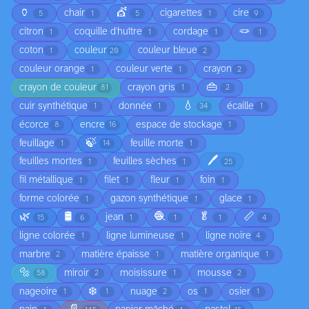
🏺
💇
chair
cigarettes
cire
5
1
5
1
9
🪢
citron
coquille d'huître
cordage
1
1
1
1
coton
couleur
couleur bleue
1
20
2
couleur orange
couleur verte
crayon
1
1
2
👜
crayon de couleur
crayon gris
81
1
2
💧
cuir synthétique
donnée
écaille
1
1
34
1
écorce
encre
espace de stockage
8
16
1
🍃
feuillage
feuille morte
1
14
1
🖊️
feuilles mortes
feuilles sèches
1
1
25
fil métallique
filet
fleur
foin
1
1
1
1
forme colorée
gazon synthétique
glace
1
1
1
🌿
🛢️
🧶
🥬
📏
jean
15
6
1
1
1
4
ligne colorée
ligne lumineuse
ligne noire
1
1
4
marbre
matière épaisse
matière organique
2
1
1
🔩
miroir
moisissure
mousse
58
2
1
2
❄️
nageoire
nuage
os
osier
1
1
2
1
1