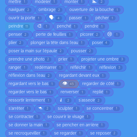
🏊
mettre
modeler
monter
1
1
1
2
naviguer
ombrage
ouverture de la bouche
2
2
1
🗣️
ouvrir la porte
passer
pêcher
1
4
1
1
🎨
peindre
penché
pendre
11
1
1
1
😢
penser
perte de feuilles
picorer
2
1
2
1
plier
plonger la tête dans l'eau
poser
2
1
4
poser la main sur l'épaule
pousser
2
2
prendre une photo
prier
projeter une ombre
2
1
3
ranger
redémarrer
réfléchir
réflexion
1
1
1
3
réflexion dans l'eau
regardant devant eux
2
1
👁️
regardant vers le bas
regarder de côté
1
45
1
regarder vers le bas
renverser
replié
1
1
1
🧎
ressortir lentement
s'asseoir
1
2
2
🦘
s’arrêter
sculpter
se concentrer
1
2
1
1
se contracter
se couvrir le visage
1
1
se donner la main
se pencher en arrière
1
1
se recroqueviller
se regarder
se reposer
1
1
2