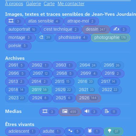
À propos
Galerie
Carte
Me contacter
Images, textes et traces sensibles de Jean-Yves Jourdain
🎞️
atlas sensible
attrape-moi
3
4
2
✍️
autoportrait
c'est technique
dessin
16
2
247
3
🎨
montage
phothistoire
photographie
3
39
4
176
poésie
5
Archives
2001
2002
2003
2004
2005
5
1
1
24
26
2006
2007
2008
2009
2010
5
12
5
4
2
2013
2014
2015
2016
2017
2
2
15
33
14
2018
2019
2020
2021
2022
14
58
22
33
22
2023
2024
2025
2026
23
8
6
144
Medias
🎞️
🖼️
🔊
📝
3
459
3
11
Êtres vivants
🐾
🕷️
🌳
adolescent
adulte
1
1
5
1
37