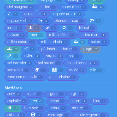
13
7
3
16
🏜️
ciel nuageux
colline
cours d'eau
2
1
4
6
💧
eau douce
espace urbain
5
1
5
🦆
🏞️
espace vert
étendue d'eau
2
3
1
7
🌲
🌿
🌻
ferme
littoral
1
32
2
6
1
maison
mer
milieu côtier
milieu marin
2
11
1
1
⛰️
milieu naturel
milieu urbain
nature
1
3
9
3
🌊
🌱
périphérie urbaine
plage
19
5
1
29
🌾
rivière
savane
sol
11
4
1
3
sol forestier
sol naturel
sol sablonneux
4
1
1
🌍
🏙️
sous-bois
vallée
ville
1
1
6
1
7
zone commerciale
zone urbaine
1
1
Matières
acier
algue
algues
argile
2
1
1
1
🧱
asphalte
bêton
beurre
bleu
2
26
1
1
1
🪵
bois sec
brique
bronze
75
1
7
1
🛞
cailloux
carrelage
cellule végétale
1
4
1
1