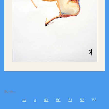
Suite…
««
«
49
50
51
52
53