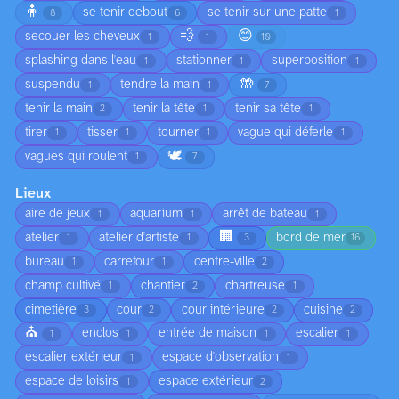
🧍
se tenir debout
se tenir sur une patte
8
6
1
💨
😊
secouer les cheveux
1
1
10
splashing dans l'eau
stationner
superposition
1
1
1
🤲
suspendu
tendre la main
1
1
7
tenir la main
tenir la tête
tenir sa tête
2
1
1
tirer
tisser
tourner
vague qui déferle
1
1
1
1
🕊️
vagues qui roulent
1
7
Lieux
aire de jeux
aquarium
arrêt de bateau
1
1
1
🏢
atelier
atelier d'artiste
bord de mer
1
1
3
16
bureau
carrefour
centre-ville
1
1
2
champ cultivé
chantier
chartreuse
1
2
1
cimetière
cour
cour intérieure
cuisine
3
2
2
2
⛪
enclos
entrée de maison
escalier
1
1
1
1
escalier extérieur
espace d'observation
1
1
espace de loisirs
espace extérieur
1
2