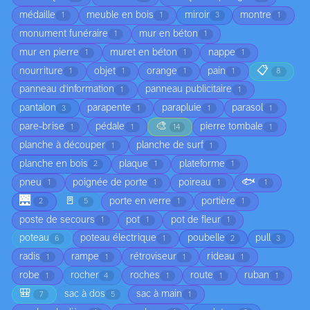
médaille
meuble en bois
miroir
montre
1
1
3
1
monument funéraire
mur en béton
1
1
mur en pierre
muret en béton
nappe
1
1
1
📋
nourriture
objet
orange
pain
1
1
1
1
8
panneau d'information
panneau publicitaire
1
1
pantalon
parapente
parapluie
parasol
3
1
1
1
🎨
pare-brise
pédale
pierre tombale
1
1
14
1
planche à découper
planche de surf
1
1
planche en bois
plaque
plateforme
2
1
1
🐟
pneu
poignée de porte
poireau
1
1
1
1
🌉
🚪
porte en verre
portière
2
5
1
1
poste de secours
pot
pot de fleur
1
1
1
poteau
poteau électrique
poubelle
pull
6
1
2
3
radis
rampe
rétroviseur
rideau
1
1
1
1
robe
rocher
roches
route
ruban
1
4
1
1
1
🎒
sac à dos
sac à main
7
5
1