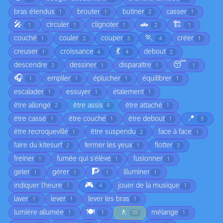
bras étendus
brouter
butiner
casser
1
1
2
1
🎤
🚗
🏗️
circuler
clignoter
1
1
1
2
1
🏃
couché
couler
couper
créer
1
2
3
4
1
💃
creuser
croissance
debout
1
4
4
2
😴
descendre
dessiner
disparaître
2
1
1
1
🎧
empiler
éplucher
équilibrer
1
1
1
1
escalader
essuyer
étalement
1
1
1
être allongé
être assis
être attaché
2
8
1
📍
être cassé
être couché
être debout
1
1
1
5
être recroquevillé
être suspendu
face à face
1
2
1
faire du kitesurf
fermer les yeux
flotter
2
1
3
freiner
fumée qui s'élève
fusionner
1
1
1
🧗
geler
gérer
illuminer
1
1
1
1
🎮
indiquer l'heure
jouer de la musique
1
4
1
laver
lever
lever les bras
1
1
1
🍽️
🚶
lumière allumée
mélange
1
1
35
1