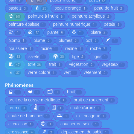
📄
pain
papier mâché
pastel
1
145
1
15
🧴
pastels
peau d'orange
peau de fruit
3
25
1
2
🎨
peinture à l'huile
peinture acrylique
80
8
2
peinture épaisse
peinture numérique
pétale
1
4
3
🌸
🪨
♻️
plante
plâtre
1
17
6
11
2
🪶
plomb
plume
plumes
poil
1
5
3
8
4
poussière
racine
résine
roche
1
1
1
7
🏖️
🌍
saleté
tige
tiges
33
1
30
2
1
🧵
toile
trait
végétation
végétaux
47
36
1
2
1
🍷
verre coloré
vert
vêtement
37
1
1
2
Phénomènes
🔮
❤️
🗂️
bruit
1
1
1
1
bruit de la caisse métallique
bruit de roulement
1
1
🌡️
🗓️
brume
chute d'arbre
3
1
1
1
🌅
chute de branches
ciel nuageux
1
1
1
😠
circulation
coucher de soleil
1
1
1
🍂
croissance
déplacement du sable
4
2
1