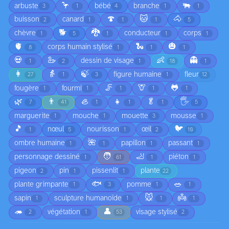
🦩
🐃
arbuste
bébé
branche
3
1
4
1
1
🍄
🐱
🐴
buisson
canard
2
1
1
1
5
🐕
🐉
chèvre
conducteur
corps
1
5
1
1
1
🫀
🐍
🎃
corps humain stylisé
8
1
1
1
💀
🦢
👶
👻
dessin de visage
1
2
1
18
1
👩
👵
🍃
figure humaine
fleur
27
1
3
1
12
🦵
🦒
🐸
fougère
fourmi
1
1
1
1
1
🌿
👨
🦪
👧
🥬
🖐️
7
41
1
1
1
5
marguerite
mouche
mouette
mousse
1
1
3
1
🎵
🐦
nœul
nourisson
œil
1
5
1
2
10
🌺
ombre humaine
papillon
passant
1
1
1
1
🧑
🦶
personnage dessiné
piéton
1
61
1
1
pigeon
pin
pissenlit
plante
2
1
1
22
🐟
🥗
plante grimpante
pomme
1
3
1
1
🐭
👼
sapin
sculpture humanoïde
1
1
1
1
🦔
👤
végétation
visage stylisé
2
1
53
2