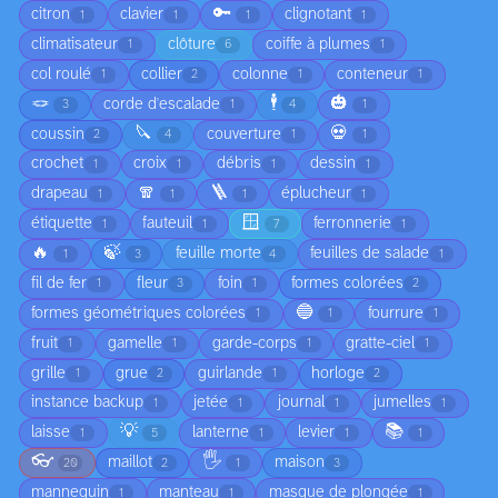
🔑
citron
clavier
clignotant
1
1
1
1
climatisateur
clôture
coiffe à plumes
1
6
1
col roulé
collier
colonne
conteneur
1
2
1
1
🪢
🕴️
🎃
corde d'escalade
3
1
4
1
🔪
💀
coussin
couverture
2
4
1
1
crochet
croix
débris
dessin
1
1
1
1
🧣
🪜
drapeau
éplucheur
1
1
1
1
🪟
étiquette
fauteuil
ferronnerie
1
1
7
1
🔥
🍃
feuille morte
feuilles de salade
1
3
4
1
fil de fer
fleur
foin
formes colorées
1
3
1
2
🔵
formes géométriques colorées
fourrure
1
1
1
fruit
gamelle
garde-corps
gratte-ciel
1
1
1
1
grille
grue
guirlande
horloge
1
2
1
2
instance backup
jetée
journal
jumelles
1
1
1
1
💡
📚
laisse
lanterne
levier
1
5
1
1
1
👓
🖐️
maillot
maison
20
2
1
3
mannequin
manteau
masque de plongée
1
1
1