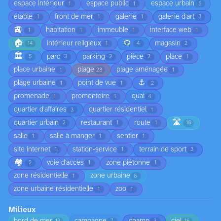
espace intérieur
espace public
espace urbain
1
1
5
étable
front de mer
galerie
galerie d'art
1
1
1
3
🚉
habitation
immeuble
interface web
1
1
1
1
🏠
🌻
intérieur religieux
magasin
14
1
4
2
🏛️
parc
parking
pièce
place
5
3
2
2
1
place urbaine
plage
plage aménagée
1
28
1
⚓
plage urbaine
point de vue
1
1
2
promenade
promontoire
quai
1
1
4
quartier d'affaires
quartier résidentiel
3
1
🛣️
quartier urbain
restaurant
route
2
1
1
10
salle
salle à manger
sentier
1
1
1
site internet
station-service
terrain de sport
1
1
3
🏘️
voie d’accès
zone piétonne
2
1
1
zone résidentielle
zone urbaine
1
8
zone urbaine résidentielle
zoo
1
1
Milieux
bord de mer
campagne
champ
ciel