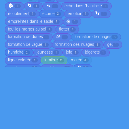
🏚️
🌀
🦟
écho dans l’habitacle
1
1
1
1
👣
écoulement
écume
émotion
1
2
1
1
☀️
empreintes dans le sable
1
1
feuilles mortes au sol
flotter
1
1
🧊
formation de dunes
formation de nuages
1
1
3
formation de vague
formation des nuages
gel
1
1
1
humidité
jeunesse
joie
légéreté
2
1
1
1
ligne colorée
lumière
marée
1
11
4
🔄
marée basse
moisissure
2
1
2
mouvement de l'eau
mouvement des ailes
4
1
mouvement des oiseaux
mouvement des vagues
1
1
🌨️
☁️
🌧️
nuage
ombre
1
17
8
15
2
🪞
rayons de soleil
reflet dans l'eau
1
9
1
✨
reflet sur l'eau
reflets sur l'eau
1
1
1
réflexion
réflexion de la lumière
6
1
🧼
réflexion sur l'eau
réfraction de la lumière
1
1
1