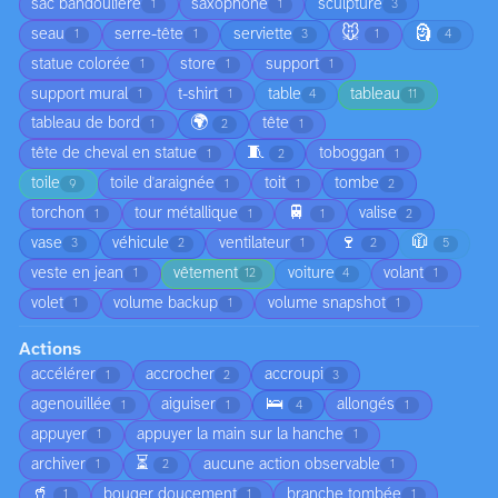
sac bandoulière
saxophone
sculpture
1
1
3
🐭
🗿
seau
serre-tête
serviette
1
1
3
1
4
statue colorée
store
support
1
1
1
support mural
t-shirt
table
tableau
1
1
4
11
🌍
tableau de bord
tête
1
2
1
🧵
tête de cheval en statue
toboggan
1
2
1
toile
toile d'araignée
toit
tombe
9
1
1
2
🚆
torchon
tour métallique
valise
1
1
1
2
🍷
🧥
vase
véhicule
ventilateur
3
2
1
2
5
veste en jean
vêtement
voiture
volant
1
12
4
1
volet
volume backup
volume snapshot
1
1
1
Actions
accélérer
accrocher
accroupi
1
2
3
🛌
agenouillée
aiguiser
allongés
1
1
4
1
appuyer
appuyer la main sur la hanche
1
1
⏳
archiver
aucune action observable
1
2
1
🥤
bouger doucement
branche tombée
1
1
1