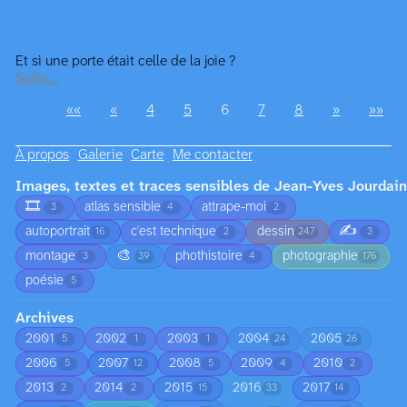
Et si une porte était celle de la joie ?
Suite…
««
«
4
5
6
7
8
»
»»
À propos
Galerie
Carte
Me contacter
Images, textes et traces sensibles de Jean-Yves Jourdain
🎞️
atlas sensible
attrape-moi
3
4
2
✍️
autoportrait
c'est technique
dessin
16
2
247
3
🎨
montage
phothistoire
photographie
3
39
4
176
poésie
5
Archives
2001
2002
2003
2004
2005
5
1
1
24
26
2006
2007
2008
2009
2010
5
12
5
4
2
2013
2014
2015
2016
2017
2
2
15
33
14