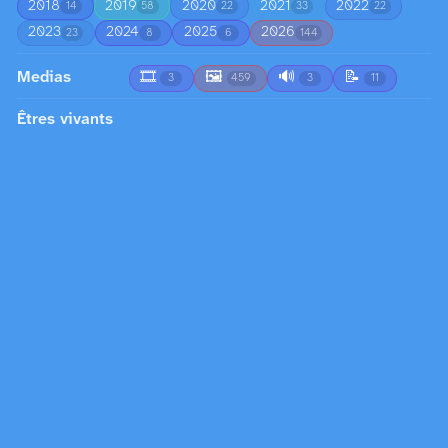
2018
2019
2020
2021
2022
14
58
22
33
22
2023
2024
2025
2026
23
8
6
144
Medias
🎞️
🖼️
🔊
📝
3
459
3
11
Êtres vivants
🐾
🕷️
🌳
adolescent
adulte
1
1
5
1
37
🦩
🐃
arbuste
bébé
branche
3
1
4
1
1
🍄
🐱
🐴
buisson
canard
2
1
1
1
5
🐕
🐉
chèvre
conducteur
corps
1
5
1
1
1
🫀
🐍
🎃
corps humain stylisé
8
1
1
1
💀
🦢
👶
👻
dessin de visage
1
2
1
18
1
👩
👵
🍃
figure humaine
fleur
27
1
3
1
12
🦵
🦒
🐸
fougère
fourmi
1
1
1
1
1
🌿
👨
🦪
👧
🥬
🖐️
7
41
1
1
1
5
marguerite
mouche
mouette
mousse
1
1
3
1
🎵
🐦
nœul
nourisson
œil
1
5
1
2
10
🌺
ombre humaine
papillon
passant
1
1
1
1