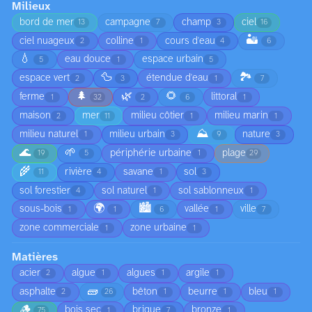
Milieux
bord de mer
campagne
champ
ciel
13
7
3
16
🏜️
ciel nuageux
colline
cours d'eau
2
1
4
6
💧
eau douce
espace urbain
5
1
5
🦆
🏞️
espace vert
étendue d'eau
2
3
1
7
🌲
🌿
🌻
ferme
littoral
1
32
2
6
1
maison
mer
milieu côtier
milieu marin
2
11
1
1
⛰️
milieu naturel
milieu urbain
nature
1
3
9
3
🌊
🌱
périphérie urbaine
plage
19
5
1
29
🌾
rivière
savane
sol
11
4
1
3
sol forestier
sol naturel
sol sablonneux
4
1
1
🌍
🏙️
sous-bois
vallée
ville
1
1
6
1
7
zone commerciale
zone urbaine
1
1
Matières
acier
algue
algues
argile
2
1
1
1
🧱
asphalte
bêton
beurre
bleu
2
26
1
1
1
🪵
bois sec
brique
bronze
75
1
7
1