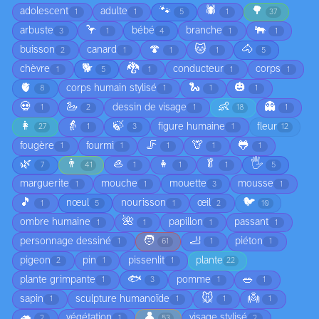
🐾
🕷️
🌳
adolescent
adulte
1
1
5
1
37
🦩
🐃
arbuste
bébé
branche
3
1
4
1
1
🍄
🐱
🐴
buisson
canard
2
1
1
1
5
🐕
🐉
chèvre
conducteur
corps
1
5
1
1
1
🫀
🐍
🎃
corps humain stylisé
8
1
1
1
💀
🦢
👶
👻
dessin de visage
1
2
1
18
1
👩
👵
🍃
figure humaine
fleur
27
1
3
1
12
🦵
🦒
🐸
fougère
fourmi
1
1
1
1
1
🌿
👨
🦪
👧
🥬
🖐️
7
41
1
1
1
5
marguerite
mouche
mouette
mousse
1
1
3
1
🎵
🐦
nœul
nourisson
œil
1
5
1
2
10
🌺
ombre humaine
papillon
passant
1
1
1
1
🧑
🦶
personnage dessiné
piéton
1
61
1
1
pigeon
pin
pissenlit
plante
2
1
1
22
🐟
🥗
plante grimpante
pomme
1
3
1
1
🐭
👼
sapin
sculpture humanoïde
1
1
1
1
🦔
👤
végétation
visage stylisé
2
1
53
2