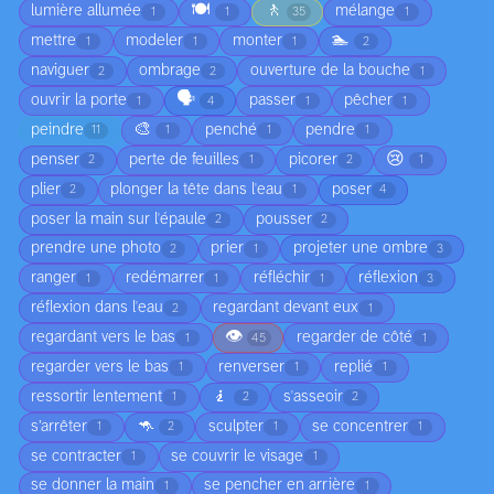
🍽️
🚶
lumière allumée
mélange
1
1
35
1
🏊
mettre
modeler
monter
1
1
1
2
naviguer
ombrage
ouverture de la bouche
2
2
1
🗣️
ouvrir la porte
passer
pêcher
1
4
1
1
🎨
peindre
penché
pendre
11
1
1
1
😢
penser
perte de feuilles
picorer
2
1
2
1
plier
plonger la tête dans l'eau
poser
2
1
4
poser la main sur l'épaule
pousser
2
2
prendre une photo
prier
projeter une ombre
2
1
3
ranger
redémarrer
réfléchir
réflexion
1
1
1
3
réflexion dans l'eau
regardant devant eux
2
1
👁️
regardant vers le bas
regarder de côté
1
45
1
regarder vers le bas
renverser
replié
1
1
1
🧎
ressortir lentement
s'asseoir
1
2
2
🦘
s’arrêter
sculpter
se concentrer
1
2
1
1
se contracter
se couvrir le visage
1
1
se donner la main
se pencher en arrière
1
1