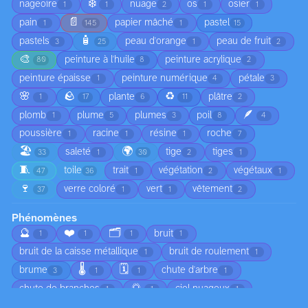
❄️
nageoire
nuage
os
osier
1
1
2
1
1
📄
pain
papier mâché
pastel
1
145
1
15
🧴
pastels
peau d'orange
peau de fruit
3
25
1
2
🎨
peinture à l'huile
peinture acrylique
80
8
2
peinture épaisse
peinture numérique
pétale
1
4
3
🌸
🪨
♻️
plante
plâtre
1
17
6
11
2
🪶
plomb
plume
plumes
poil
1
5
3
8
4
poussière
racine
résine
roche
1
1
1
7
🏖️
🌍
saleté
tige
tiges
33
1
30
2
1
🧵
toile
trait
végétation
végétaux
47
36
1
2
1
🍷
verre coloré
vert
vêtement
37
1
1
2
Phénomènes
🔮
❤️
🗂️
bruit
1
1
1
1
bruit de la caisse métallique
bruit de roulement
1
1
🌡️
🗓️
brume
chute d'arbre
3
1
1
1
🌅
chute de branches
ciel nuageux
1
1
1
😠
circulation
coucher de soleil
1
1
1