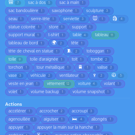
🎒
sac à dos
sac à main
7
5
1
sac bandoulière
saxophone
sculpture
1
1
3
🐭
🗿
seau
serre-tête
serviette
1
1
3
1
4
statue colorée
store
support
1
1
1
support mural
t-shirt
table
tableau
1
1
4
11
🌍
tableau de bord
tête
1
2
1
🧵
tête de cheval en statue
toboggan
1
2
1
toile
toile d'araignée
toit
tombe
9
1
1
2
🚆
torchon
tour métallique
valise
1
1
1
2
🍷
🧥
vase
véhicule
ventilateur
3
2
1
2
5
veste en jean
vêtement
voiture
volant
1
12
4
1
volet
volume backup
volume snapshot
1
1
1
Actions
accélérer
accrocher
accroupi
1
2
3
🛌
agenouillée
aiguiser
allongés
1
1
4
1
appuyer
appuyer la main sur la hanche
1
1