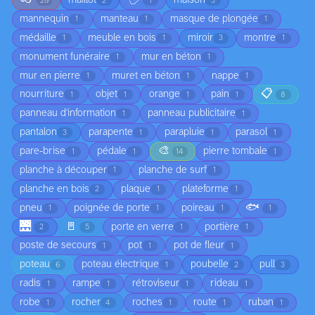
maillot
maison
20
2
1
3
mannequin
manteau
masque de plongée
1
1
1
médaille
meuble en bois
miroir
montre
1
1
3
1
monument funéraire
mur en béton
1
1
mur en pierre
muret en béton
nappe
1
1
1
📋
nourriture
objet
orange
pain
1
1
1
1
8
panneau d'information
panneau publicitaire
1
1
pantalon
parapente
parapluie
parasol
3
1
1
1
🎨
pare-brise
pédale
pierre tombale
1
1
14
1
planche à découper
planche de surf
1
1
planche en bois
plaque
plateforme
2
1
1
🐟
pneu
poignée de porte
poireau
1
1
1
1
🌉
🚪
porte en verre
portière
2
5
1
1
poste de secours
pot
pot de fleur
1
1
1
poteau
poteau électrique
poubelle
pull
6
1
2
3
radis
rampe
rétroviseur
rideau
1
1
1
1
robe
rocher
roches
route
ruban
1
4
1
1
1