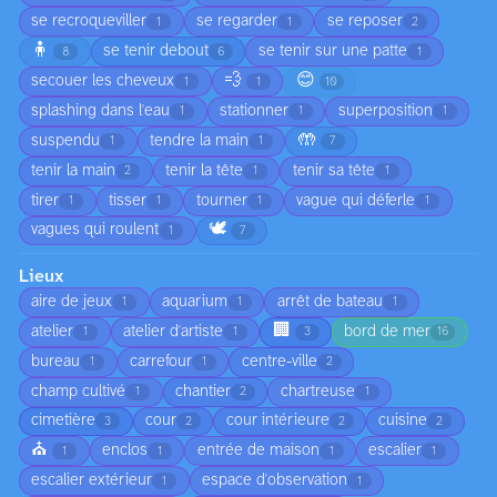
se recroqueviller
se regarder
se reposer
1
1
2
🧍
se tenir debout
se tenir sur une patte
8
6
1
💨
😊
secouer les cheveux
1
1
10
splashing dans l'eau
stationner
superposition
1
1
1
🤲
suspendu
tendre la main
1
1
7
tenir la main
tenir la tête
tenir sa tête
2
1
1
tirer
tisser
tourner
vague qui déferle
1
1
1
1
🕊️
vagues qui roulent
1
7
Lieux
aire de jeux
aquarium
arrêt de bateau
1
1
1
🏢
atelier
atelier d'artiste
bord de mer
1
1
3
16
bureau
carrefour
centre-ville
1
1
2
champ cultivé
chantier
chartreuse
1
2
1
cimetière
cour
cour intérieure
cuisine
3
2
2
2
⛪
enclos
entrée de maison
escalier
1
1
1
1
escalier extérieur
espace d'observation
1
1