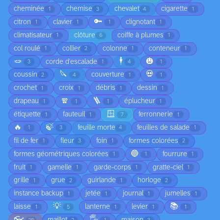
cheminée
chemise
chevalet
cigarette
1
3
4
1
🔑
citron
clavier
clignotant
1
1
1
1
climatisateur
clôture
coiffe à plumes
1
6
1
col roulé
collier
colonne
conteneur
1
2
1
1
🪢
🕴️
🎃
corde d'escalade
3
1
4
1
🔪
💀
coussin
couverture
2
4
1
1
crochet
croix
débris
dessin
1
1
1
1
🧣
🪜
drapeau
éplucheur
1
1
1
1
🪟
étiquette
fauteuil
ferronnerie
1
1
7
1
🔥
🍃
feuille morte
feuilles de salade
1
3
4
1
fil de fer
fleur
foin
formes colorées
1
3
1
2
🔵
formes géométriques colorées
fourrure
1
1
1
fruit
gamelle
garde-corps
gratte-ciel
1
1
1
1
grille
grue
guirlande
horloge
1
2
1
2
instance backup
jetée
journal
jumelles
1
1
1
1
💡
📚
laisse
lanterne
levier
1
5
1
1
1
👓
🖐️