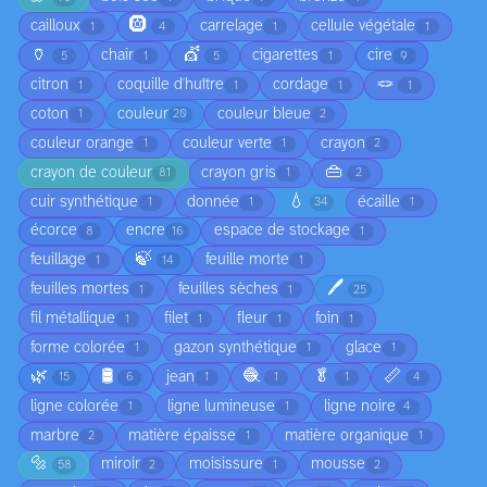
🛞
cailloux
carrelage
cellule végétale
1
4
1
1
🏺
💇
chair
cigarettes
cire
5
1
5
1
9
🪢
citron
coquille d'huître
cordage
1
1
1
1
coton
couleur
couleur bleue
1
20
2
couleur orange
couleur verte
crayon
1
1
2
👜
crayon de couleur
crayon gris
81
1
2
💧
cuir synthétique
donnée
écaille
1
1
34
1
écorce
encre
espace de stockage
8
16
1
🍃
feuillage
feuille morte
1
14
1
🖊️
feuilles mortes
feuilles sèches
1
1
25
fil métallique
filet
fleur
foin
1
1
1
1
forme colorée
gazon synthétique
glace
1
1
1
🌿
🛢️
🧶
🥬
📏
jean
15
6
1
1
1
4
ligne colorée
ligne lumineuse
ligne noire
1
1
4
marbre
matière épaisse
matière organique
2
1
1
🔩
miroir
moisissure
mousse
58
2
1
2