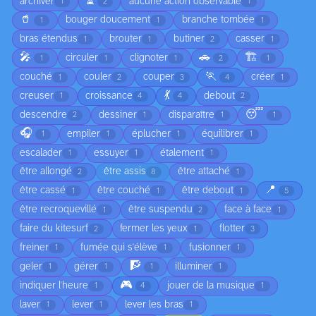
⏳
archiver
aucune action observable
1
2
1
🥤
bouger doucement
branche tombée
1
1
1
bras étendus
brouter
butiner
casser
1
1
2
1
🎤
🚗
🏗️
circuler
clignoter
1
1
1
2
1
🏃
couché
couler
couper
créer
1
2
3
4
1
💃
creuser
croissance
debout
1
4
4
2
😴
descendre
dessiner
disparaître
2
1
1
1
🎧
empiler
éplucher
équilibrer
1
1
1
1
escalader
essuyer
étalement
1
1
1
être allongé
être assis
être attaché
2
8
1
📍
être cassé
être couché
être debout
1
1
1
5
être recroquevillé
être suspendu
face à face
1
2
1
faire du kitesurf
fermer les yeux
flotter
2
1
3
freiner
fumée qui s'élève
fusionner
1
1
1
🧗
geler
gérer
illuminer
1
1
1
1
🎮
indiquer l'heure
jouer de la musique
1
4
1
laver
lever
lever les bras
1
1
1