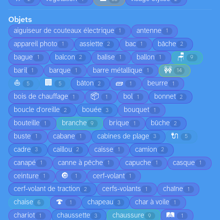
Objets
aiguiseur de couteaux électrique
antenne
1
1
appareil photo
assiette
bac
bâche
1
2
1
2
🪑
bague
balcon
balise
ballon
1
2
1
1
9
🚧
baril
barque
barre métallique
1
1
1
14
⛵
🏢
🧱
bâton
beurre
5
5
2
1
1
📦
bois de chauffage
bol
bonnet
1
1
1
2
boucle d'oreille
bouée
bouquet
2
3
1
bouteille
branche
brique
bûche
1
9
1
2
🔌
buste
cabane
cabines de plage
1
1
3
5
cadre
caillou
caisse
camion
3
2
1
2
canapé
canne à pêche
capuche
casque
1
1
1
1
🔘
ceinture
cerf-volant
1
1
1
cerf-volant de traction
cerfs-volants
chaîne
2
1
1
🍄
chaise
chapeau
char à voile
6
1
3
1
🛤️
chariot
chaussette
chaussure
1
3
9
1