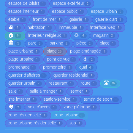
espace de loisirs
espace extérieur
1
2
espace intérieur
espace public
espace urbain
1
1
5
étable
front de mer
galerie
galerie d'art
1
1
1
3
🚉
habitation
immeuble
interface web
1
1
1
1
🏠
🌻
intérieur religieux
magasin
14
1
4
2
🏛️
parc
parking
pièce
place
5
3
2
2
1
place urbaine
plage
plage aménagée
1
28
1
⚓
plage urbaine
point de vue
1
1
2
promenade
promontoire
quai
1
1
4
quartier d'affaires
quartier résidentiel
3
1
🛣️
quartier urbain
restaurant
route
2
1
1
10
salle
salle à manger
sentier
1
1
1
site internet
station-service
terrain de sport
1
1
3
🏘️
voie d’accès
zone piétonne
2
1
1
zone résidentielle
zone urbaine
1
8
zone urbaine résidentielle
zoo
1
1