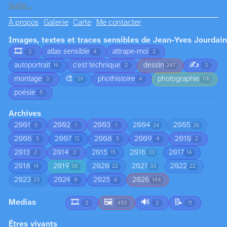
Suite…
À propos
Galerie
Carte
Me contacter
Images, textes et traces sensibles de Jean-Yves Jourdain
🎞️
atlas sensible
attrape-moi
3
4
2
✍️
autoportrait
c'est technique
dessin
16
2
247
3
🎨
montage
phothistoire
photographie
3
39
4
176
poésie
5
Archives
2001
2002
2003
2004
2005
5
1
1
24
26
2006
2007
2008
2009
2010
5
12
5
4
2
2013
2014
2015
2016
2017
2
2
15
33
14
2018
2019
2020
2021
2022
14
58
22
33
22
2023
2024
2025
2026
23
8
6
144
Medias
🎞️
🖼️
🔊
📝
3
459
3
11
Êtres vivants