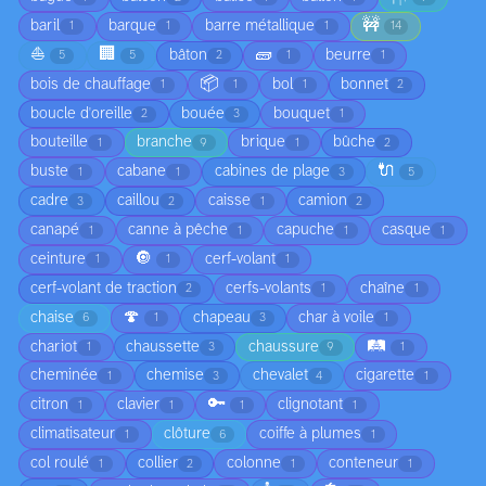
🚧
baril
barque
barre métallique
1
1
1
14
⛵
🏢
🧱
bâton
beurre
5
5
2
1
1
📦
bois de chauffage
bol
bonnet
1
1
1
2
boucle d'oreille
bouée
bouquet
2
3
1
bouteille
branche
brique
bûche
1
9
1
2
🔌
buste
cabane
cabines de plage
1
1
3
5
cadre
caillou
caisse
camion
3
2
1
2
canapé
canne à pêche
capuche
casque
1
1
1
1
🔘
ceinture
cerf-volant
1
1
1
cerf-volant de traction
cerfs-volants
chaîne
2
1
1
🍄
chaise
chapeau
char à voile
6
1
3
1
🛤️
chariot
chaussette
chaussure
1
3
9
1
cheminée
chemise
chevalet
cigarette
1
3
4
1
🔑
citron
clavier
clignotant
1
1
1
1
climatisateur
clôture
coiffe à plumes
1
6
1
col roulé
collier
colonne
conteneur
1
2
1
1