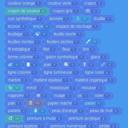
couleur orange
couleur verte
crayon
1
1
2
👜
crayon de couleur
crayon gris
81
1
2
💧
cuir synthétique
donnée
écaille
1
1
34
1
écorce
encre
espace de stockage
8
16
1
🍃
feuillage
feuille morte
1
14
1
🖊️
feuilles mortes
feuilles sèches
1
1
25
fil métallique
filet
fleur
foin
1
1
1
1
forme colorée
gazon synthétique
glace
1
1
1
🌿
🛢️
🧶
🥬
📏
jean
15
6
1
1
1
4
ligne colorée
ligne lumineuse
ligne noire
1
1
4
marbre
matière épaisse
matière organique
2
1
1
🔩
miroir
moisissure
mousse
58
2
1
2
❄️
nageoire
nuage
os
osier
1
1
2
1
1
📄
pain
papier mâché
pastel
1
145
1
15
🧴
pastels
peau d'orange
peau de fruit
3
25
1
2
🎨
peinture à l'huile
peinture acrylique
80
8
2
peinture épaisse
peinture numérique
pétale
1
4
3