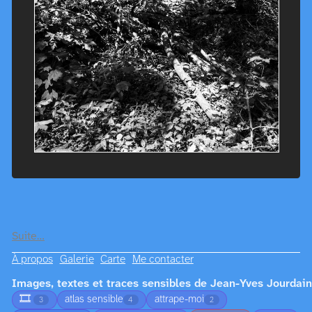
Suite…
À propos
Galerie
Carte
Me contacter
Images, textes et traces sensibles de Jean-Yves Jourdain
🎞️
atlas sensible
attrape-moi
3
4
2