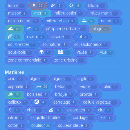
🌲
🌿
🌻
ferme
littoral
1
32
2
6
1
maison
mer
milieu côtier
milieu marin
2
11
1
1
⛰️
milieu naturel
milieu urbain
nature
1
3
9
3
🌊
🌱
périphérie urbaine
plage
19
5
1
29
🌾
rivière
savane
sol
11
4
1
3
sol forestier
sol naturel
sol sablonneux
4
1
1
🌍
🏙️
sous-bois
vallée
ville
1
1
6
1
7
zone commerciale
zone urbaine
1
1
Matières
acier
algue
algues
argile
2
1
1
1
🧱
asphalte
bêton
beurre
bleu
2
26
1
1
1
🪵
bois sec
brique
bronze
75
1
7
1
🛞
cailloux
carrelage
cellule végétale
1
4
1
1
🏺
💇
chair
cigarettes
cire
5
1
5
1
9
🪢
citron
coquille d'huître
cordage
1
1
1
1
coton
couleur
couleur bleue
1
20
2