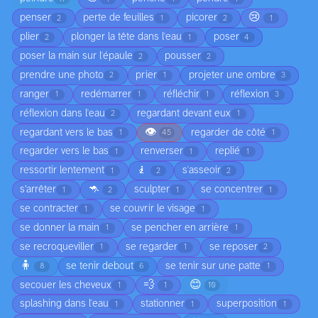
😢
penser
perte de feuilles
picorer
2
1
2
1
plier
plonger la tête dans l'eau
poser
2
1
4
poser la main sur l'épaule
pousser
2
2
prendre une photo
prier
projeter une ombre
2
1
3
ranger
redémarrer
réfléchir
réflexion
1
1
1
3
réflexion dans l'eau
regardant devant eux
2
1
👁️
regardant vers le bas
regarder de côté
1
45
1
regarder vers le bas
renverser
replié
1
1
1
🧎
ressortir lentement
s'asseoir
1
2
2
🦘
s’arrêter
sculpter
se concentrer
1
2
1
1
se contracter
se couvrir le visage
1
1
se donner la main
se pencher en arrière
1
1
se recroqueviller
se regarder
se reposer
1
1
2
🧍
se tenir debout
se tenir sur une patte
8
6
1
💨
😊
secouer les cheveux
1
1
10
splashing dans l'eau
stationner
superposition
1
1
1