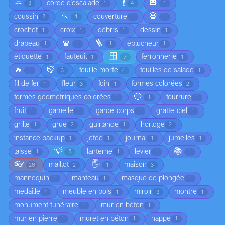
🪢
🕴️
🎃
corde d'escalade
3
1
4
1
🔪
💀
coussin
couverture
2
4
1
1
crochet
croix
débris
dessin
1
1
1
1
🧣
🪜
drapeau
éplucheur
1
1
1
1
🪟
étiquette
fauteuil
ferronnerie
1
1
7
1
🔥
🍃
feuille morte
feuilles de salade
1
3
4
1
fil de fer
fleur
foin
formes colorées
1
3
1
2
🔵
formes géométriques colorées
fourrure
1
1
1
fruit
gamelle
garde-corps
gratte-ciel
1
1
1
1
grille
grue
guirlande
horloge
1
2
1
2
instance backup
jetée
journal
jumelles
1
1
1
1
💡
📚
laisse
lanterne
levier
1
5
1
1
1
👓
🖐️
maillot
maison
20
2
1
3
mannequin
manteau
masque de plongée
1
1
1
médaille
meuble en bois
miroir
montre
1
1
3
1
monument funéraire
mur en béton
1
1
mur en pierre
muret en béton
nappe
1
1
1