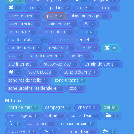
14
1
4
2
🏛️
parc
parking
pièce
place
5
3
2
2
1
place urbaine
plage
plage aménagée
1
28
1
⚓
plage urbaine
point de vue
1
1
2
promenade
promontoire
quai
1
1
4
quartier d'affaires
quartier résidentiel
3
1
🛣️
quartier urbain
restaurant
route
2
1
1
10
salle
salle à manger
sentier
1
1
1
site internet
station-service
terrain de sport
1
1
3
🏘️
voie d’accès
zone piétonne
2
1
1
zone résidentielle
zone urbaine
1
8
zone urbaine résidentielle
zoo
1
1
Milieux
bord de mer
campagne
champ
ciel
13
7
3
16
🏜️
ciel nuageux
colline
cours d'eau
2
1
4
6
💧
eau douce
espace urbain
5
1
5
🦆
🏞️
espace vert
étendue d'eau
2
3
1
7