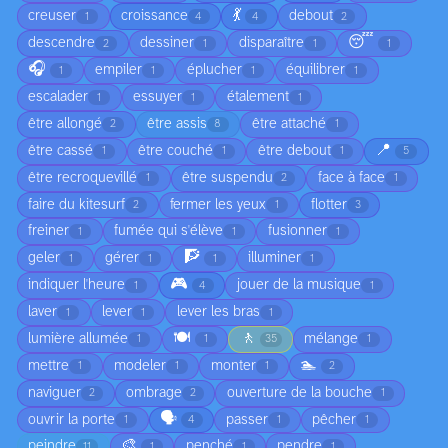
💃
creuser
croissance
debout
1
4
4
2
😴
descendre
dessiner
disparaître
2
1
1
1
🎧
empiler
éplucher
équilibrer
1
1
1
1
escalader
essuyer
étalement
1
1
1
être allongé
être assis
être attaché
2
8
1
📍
être cassé
être couché
être debout
1
1
1
5
être recroquevillé
être suspendu
face à face
1
2
1
faire du kitesurf
fermer les yeux
flotter
2
1
3
freiner
fumée qui s'élève
fusionner
1
1
1
🧗
geler
gérer
illuminer
1
1
1
1
🎮
indiquer l'heure
jouer de la musique
1
4
1
laver
lever
lever les bras
1
1
1
🍽️
🚶
lumière allumée
mélange
1
1
35
1
🏊
mettre
modeler
monter
1
1
1
2
naviguer
ombrage
ouverture de la bouche
2
2
1
🗣️
ouvrir la porte
passer
pêcher
1
4
1
1
🎨
peindre
penché
pendre
11
1
1
1