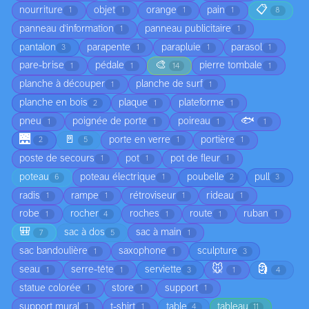
📋
nourriture
objet
orange
pain
1
1
1
1
8
panneau d'information
panneau publicitaire
1
1
pantalon
parapente
parapluie
parasol
3
1
1
1
🎨
pare-brise
pédale
pierre tombale
1
1
14
1
planche à découper
planche de surf
1
1
planche en bois
plaque
plateforme
2
1
1
🐟
pneu
poignée de porte
poireau
1
1
1
1
🌉
🚪
porte en verre
portière
2
5
1
1
poste de secours
pot
pot de fleur
1
1
1
poteau
poteau électrique
poubelle
pull
6
1
2
3
radis
rampe
rétroviseur
rideau
1
1
1
1
robe
rocher
roches
route
ruban
1
4
1
1
1
🎒
sac à dos
sac à main
7
5
1
sac bandoulière
saxophone
sculpture
1
1
3
🐭
🗿
seau
serre-tête
serviette
1
1
3
1
4
statue colorée
store
support
1
1
1
support mural
t-shirt
table
tableau
1
1
4
11