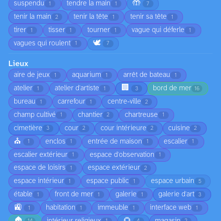
🤲
suspendu
tendre la main
1
1
7
tenir la main
tenir la tête
tenir sa tête
2
1
1
tirer
tisser
tourner
vague qui déferle
1
1
1
1
🕊️
vagues qui roulent
1
7
Lieux
aire de jeux
aquarium
arrêt de bateau
1
1
1
🏢
atelier
atelier d'artiste
bord de mer
1
1
3
16
bureau
carrefour
centre-ville
1
1
2
champ cultivé
chantier
chartreuse
1
2
1
cimetière
cour
cour intérieure
cuisine
3
2
2
2
⛪
enclos
entrée de maison
escalier
1
1
1
1
escalier extérieur
espace d'observation
1
1
espace de loisirs
espace extérieur
1
2
espace intérieur
espace public
espace urbain
1
1
5
étable
front de mer
galerie
galerie d'art
1
1
1
3
🚉
habitation
immeuble
interface web
1
1
1
1
🏠
🌻
intérieur religieux
magasin