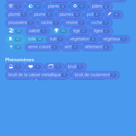
🌸
🪨
♻️
plante
plâtre
1
17
6
11
2
🪶
plomb
plume
plumes
poil
1
5
3
8
4
poussière
racine
résine
roche
1
1
1
7
🏖️
🌍
saleté
tige
tiges
33
1
30
2
1
🧵
toile
trait
végétation
végétaux
47
36
1
2
1
🍷
verre coloré
vert
vêtement
37
1
1
2
Phénomènes
🔮
❤️
🗂️
bruit
1
1
1
1
bruit de la caisse métallique
bruit de roulement
1
1
🌡️
🗓️
brume
chute d'arbre
3
1
1
1
🌅
chute de branches
ciel nuageux
1
1
1
😠
circulation
coucher de soleil
1
1
1
🍂
croissance
déplacement du sable
4
2
1
🏚️
🌀
🦟
écho dans l’habitacle
1
1
1
1
👣
écoulement
écume
émotion
1
2
1
1
☀️
empreintes dans le sable
1
1