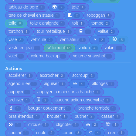
🌍
tableau de bord
tête
1
2
1
🧵
tête de cheval en statue
toboggan
1
2
1
toile
toile d'araignée
toit
tombe
9
1
1
2
🚆
torchon
tour métallique
valise
1
1
1
2
🍷
🧥
vase
véhicule
ventilateur
3
2
1
2
5
veste en jean
vêtement
voiture
volant
1
12
4
1
volet
volume backup
volume snapshot
1
1
1
Actions
accélérer
accrocher
accroupi
1
2
3
🛌
agenouillée
aiguiser
allongés
1
1
4
1
appuyer
appuyer la main sur la hanche
1
1
⏳
archiver
aucune action observable
1
2
1
🥤
bouger doucement
branche tombée
1
1
1
bras étendus
brouter
butiner
casser
1
1
2
1
🎤
🚗
🏗️
circuler
clignoter
1
1
1
2
1
🏃
couché
couler
couper
créer
1
2
3
4
1