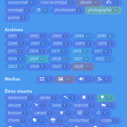
✍️
autoportrait
c'est technique
dessin
16
2
247
3
🎨
montage
phothistoire
photographie
3
39
4
176
poésie
5
Archives
2001
2002
2003
2004
2005
5
1
1
24
26
2006
2007
2008
2009
2010
5
12
5
4
2
2013
2014
2015
2016
2017
2
2
15
33
14
2018
2019
2020
2021
2022
14
58
22
33
22
2023
2024
2025
2026
23
8
6
144
Medias
🎞️
🖼️
🔊
📝
3
459
3
11
Êtres vivants
🐾
🕷️
🌳
adolescent
adulte
1
1
5
1
37
🦩
🐃
arbuste
bébé
branche
3
1
4
1
1
🍄
🐱
🐴
buisson
canard
2
1
1
1
5
🐕
🐉
chèvre
conducteur
corps
1
5
1
1
1