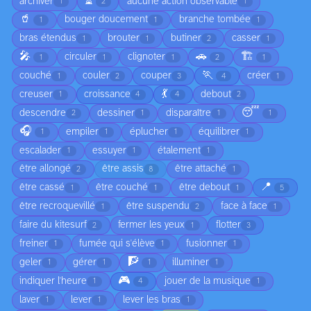
⏳
archiver
aucune action observable
1
2
1
🥤
bouger doucement
branche tombée
1
1
1
bras étendus
brouter
butiner
casser
1
1
2
1
🎤
🚗
🏗️
circuler
clignoter
1
1
1
2
1
🏃
couché
couler
couper
créer
1
2
3
4
1
💃
creuser
croissance
debout
1
4
4
2
😴
descendre
dessiner
disparaître
2
1
1
1
🎧
empiler
éplucher
équilibrer
1
1
1
1
escalader
essuyer
étalement
1
1
1
être allongé
être assis
être attaché
2
8
1
📍
être cassé
être couché
être debout
1
1
1
5
être recroquevillé
être suspendu
face à face
1
2
1
faire du kitesurf
fermer les yeux
flotter
2
1
3
freiner
fumée qui s'élève
fusionner
1
1
1
🧗
geler
gérer
illuminer
1
1
1
1
🎮
indiquer l'heure
jouer de la musique
1
4
1
laver
lever
lever les bras
1
1
1