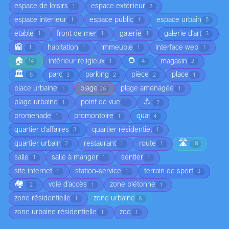
espace de loisirs
espace extérieur
1
2
espace intérieur
espace public
espace urbain
1
1
5
étable
front de mer
galerie
galerie d'art
1
1
1
3
🚉
habitation
immeuble
interface web
1
1
1
1
🏠
🌻
intérieur religieux
magasin
14
1
4
2
🏛️
parc
parking
pièce
place
5
3
2
2
1
place urbaine
plage
plage aménagée
1
28
1
⚓
plage urbaine
point de vue
1
1
2
promenade
promontoire
quai
1
1
4
quartier d'affaires
quartier résidentiel
3
1
🛣️
quartier urbain
restaurant
route
2
1
1
10
salle
salle à manger
sentier
1
1
1
site internet
station-service
terrain de sport
1
1
3
🏘️
voie d’accès
zone piétonne
2
1
1
zone résidentielle
zone urbaine
1
8
zone urbaine résidentielle
zoo
1
1