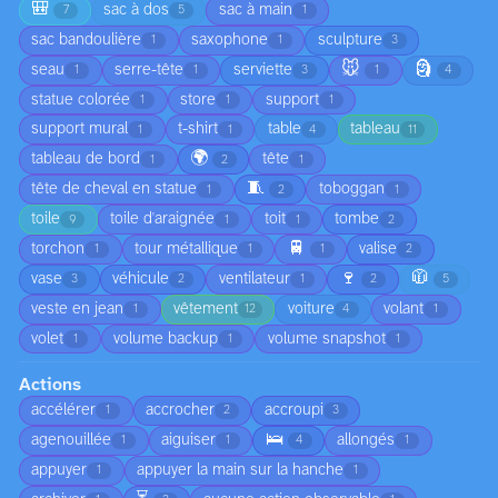
🎒
sac à dos
sac à main
7
5
1
sac bandoulière
saxophone
sculpture
1
1
3
🐭
🗿
seau
serre-tête
serviette
1
1
3
1
4
statue colorée
store
support
1
1
1
support mural
t-shirt
table
tableau
1
1
4
11
🌍
tableau de bord
tête
1
2
1
🧵
tête de cheval en statue
toboggan
1
2
1
toile
toile d'araignée
toit
tombe
9
1
1
2
🚆
torchon
tour métallique
valise
1
1
1
2
🍷
🧥
vase
véhicule
ventilateur
3
2
1
2
5
veste en jean
vêtement
voiture
volant
1
12
4
1
volet
volume backup
volume snapshot
1
1
1
Actions
accélérer
accrocher
accroupi
1
2
3
🛌
agenouillée
aiguiser
allongés
1
1
4
1
appuyer
appuyer la main sur la hanche
1
1