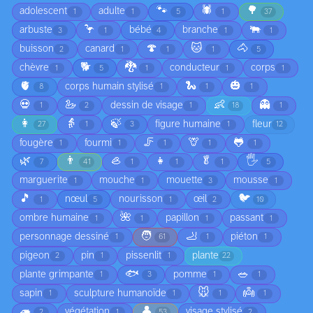
🐾
🕷️
🌳
adolescent
adulte
1
1
5
1
37
🦩
🐃
arbuste
bébé
branche
3
1
4
1
1
🍄
🐱
🐴
buisson
canard
2
1
1
1
5
🐕
🐉
chèvre
conducteur
corps
1
5
1
1
1
🫀
🐍
🎃
corps humain stylisé
8
1
1
1
💀
🦢
👶
👻
dessin de visage
1
2
1
18
1
👩
👵
🍃
figure humaine
fleur
27
1
3
1
12
🦵
🦒
🐸
fougère
fourmi
1
1
1
1
1
🌿
👨
🦪
👧
🥬
🖐️
7
41
1
1
1
5
marguerite
mouche
mouette
mousse
1
1
3
1
🎵
🐦
nœul
nourisson
œil
1
5
1
2
10
🌺
ombre humaine
papillon
passant
1
1
1
1
🧑
🦶
personnage dessiné
piéton
1
61
1
1
pigeon
pin
pissenlit
plante
2
1
1
22
🐟
🥗
plante grimpante
pomme
1
3
1
1
🐭
👼
sapin
sculpture humanoïde
1
1
1
1
🦔
👤
végétation
visage stylisé
2
1
53
2