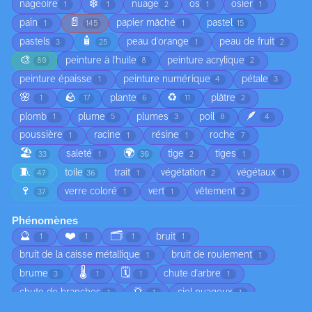
❄️
nageoire
nuage
os
osier
1
1
2
1
1
📄
pain
papier mâché
pastel
1
145
1
15
🧴
pastels
peau d'orange
peau de fruit
3
25
1
2
🎨
peinture à l'huile
peinture acrylique
80
8
2
peinture épaisse
peinture numérique
pétale
1
4
3
🌸
🪨
♻️
plante
plâtre
1
17
6
11
2
🪶
plomb
plume
plumes
poil
1
5
3
8
4
poussière
racine
résine
roche
1
1
1
7
🏖️
🌍
saleté
tige
tiges
33
1
30
2
1
🧵
toile
trait
végétation
végétaux
47
36
1
2
1
🍷
verre coloré
vert
vêtement
37
1
1
2
Phénomènes
🔮
❤️
🗂️
bruit
1
1
1
1
bruit de la caisse métallique
bruit de roulement
1
1
🌡️
🗓️
brume
chute d'arbre
3
1
1
1
🌅
chute de branches
ciel nuageux
1
1
1
😠
circulation
coucher de soleil
1
1
1