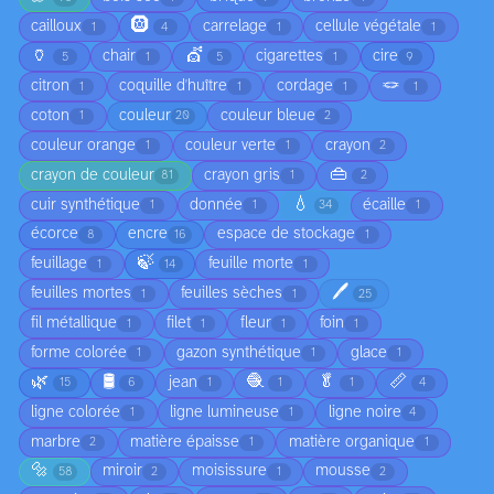
🛞
cailloux
carrelage
cellule végétale
1
4
1
1
🏺
💇
chair
cigarettes
cire
5
1
5
1
9
🪢
citron
coquille d'huître
cordage
1
1
1
1
coton
couleur
couleur bleue
1
20
2
couleur orange
couleur verte
crayon
1
1
2
👜
crayon de couleur
crayon gris
81
1
2
💧
cuir synthétique
donnée
écaille
1
1
34
1
écorce
encre
espace de stockage
8
16
1
🍃
feuillage
feuille morte
1
14
1
🖊️
feuilles mortes
feuilles sèches
1
1
25
fil métallique
filet
fleur
foin
1
1
1
1
forme colorée
gazon synthétique
glace
1
1
1
🌿
🛢️
🧶
🥬
📏
jean
15
6
1
1
1
4
ligne colorée
ligne lumineuse
ligne noire
1
1
4
marbre
matière épaisse
matière organique
2
1
1
🔩
miroir
moisissure
mousse
58
2
1
2