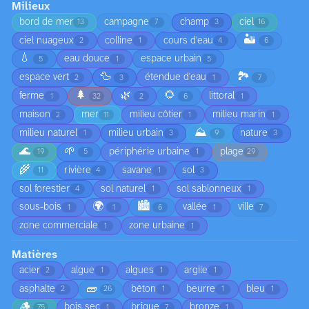
Milieux
bord de mer
campagne
champ
ciel
13
7
3
16
🏜️
ciel nuageux
colline
cours d'eau
2
1
4
6
💧
eau douce
espace urbain
5
1
5
🦆
🏞️
espace vert
étendue d'eau
2
3
1
7
🌲
🌿
🌻
ferme
littoral
1
32
2
6
1
maison
mer
milieu côtier
milieu marin
2
11
1
1
⛰️
milieu naturel
milieu urbain
nature
1
3
9
3
🌊
🌱
périphérie urbaine
plage
19
5
1
29
🌾
rivière
savane
sol
11
4
1
3
sol forestier
sol naturel
sol sablonneux
4
1
1
🌍
🏙️
sous-bois
vallée
ville
1
1
6
1
7
zone commerciale
zone urbaine
1
1
Matières
acier
algue
algues
argile
2
1
1
1
🧱
asphalte
bêton
beurre
bleu
2
26
1
1
1
🪵
bois sec
brique
bronze
75
1
7
1