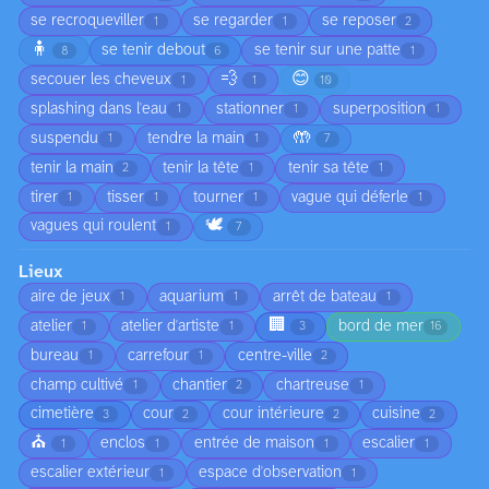
se recroqueviller
se regarder
se reposer
1
1
2
🧍
se tenir debout
se tenir sur une patte
8
6
1
💨
😊
secouer les cheveux
1
1
10
splashing dans l'eau
stationner
superposition
1
1
1
🤲
suspendu
tendre la main
1
1
7
tenir la main
tenir la tête
tenir sa tête
2
1
1
tirer
tisser
tourner
vague qui déferle
1
1
1
1
🕊️
vagues qui roulent
1
7
Lieux
aire de jeux
aquarium
arrêt de bateau
1
1
1
🏢
atelier
atelier d'artiste
bord de mer
1
1
3
16
bureau
carrefour
centre-ville
1
1
2
champ cultivé
chantier
chartreuse
1
2
1
cimetière
cour
cour intérieure
cuisine
3
2
2
2
⛪
enclos
entrée de maison
escalier
1
1
1
1
escalier extérieur
espace d'observation
1
1