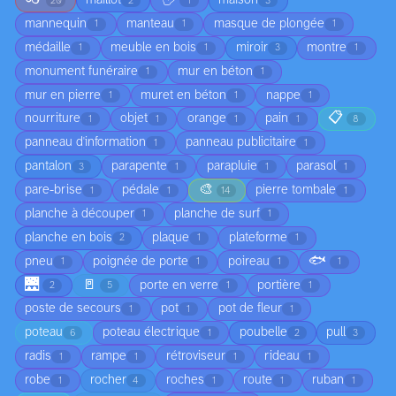
maillot
maison
20
2
1
3
mannequin
manteau
masque de plongée
1
1
1
médaille
meuble en bois
miroir
montre
1
1
3
1
monument funéraire
mur en béton
1
1
mur en pierre
muret en béton
nappe
1
1
1
📋
nourriture
objet
orange
pain
1
1
1
1
8
panneau d'information
panneau publicitaire
1
1
pantalon
parapente
parapluie
parasol
3
1
1
1
🎨
pare-brise
pédale
pierre tombale
1
1
14
1
planche à découper
planche de surf
1
1
planche en bois
plaque
plateforme
2
1
1
🐟
pneu
poignée de porte
poireau
1
1
1
1
🌉
🚪
porte en verre
portière
2
5
1
1
poste de secours
pot
pot de fleur
1
1
1
poteau
poteau électrique
poubelle
pull
6
1
2
3
radis
rampe
rétroviseur
rideau
1
1
1
1
robe
rocher
roches
route
ruban
1
4
1
1
1