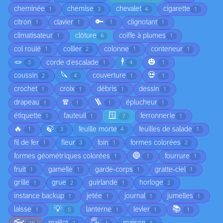
cheminée
chemise
chevalet
cigarette
1
3
4
1
🔑
citron
clavier
clignotant
1
1
1
1
climatisateur
clôture
coiffe à plumes
1
6
1
col roulé
collier
colonne
conteneur
1
2
1
1
🪢
🕴️
🎃
corde d'escalade
3
1
4
1
🔪
💀
coussin
couverture
2
4
1
1
crochet
croix
débris
dessin
1
1
1
1
🧣
🪜
drapeau
éplucheur
1
1
1
1
🪟
étiquette
fauteuil
ferronnerie
1
1
7
1
🔥
🍃
feuille morte
feuilles de salade
1
3
4
1
fil de fer
fleur
foin
formes colorées
1
3
1
2
🔵
formes géométriques colorées
fourrure
1
1
1
fruit
gamelle
garde-corps
gratte-ciel
1
1
1
1
grille
grue
guirlande
horloge
1
2
1
2
instance backup
jetée
journal
jumelles
1
1
1
1
💡
📚
laisse
lanterne
levier
1
5
1
1
1
👓
🖐️