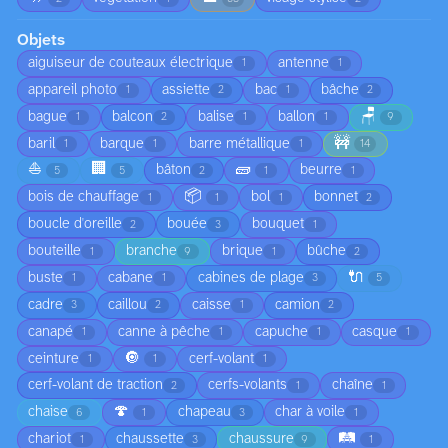
Objets
aiguiseur de couteaux électrique
antenne
1
1
appareil photo
assiette
bac
bâche
1
2
1
2
🪑
bague
balcon
balise
ballon
1
2
1
1
9
🚧
baril
barque
barre métallique
1
1
1
14
⛵
🏢
🧱
bâton
beurre
5
5
2
1
1
📦
bois de chauffage
bol
bonnet
1
1
1
2
boucle d'oreille
bouée
bouquet
2
3
1
bouteille
branche
brique
bûche
1
9
1
2
🔌
buste
cabane
cabines de plage
1
1
3
5
cadre
caillou
caisse
camion
3
2
1
2
canapé
canne à pêche
capuche
casque
1
1
1
1
🔘
ceinture
cerf-volant
1
1
1
cerf-volant de traction
cerfs-volants
chaîne
2
1
1
🍄
chaise
chapeau
char à voile
6
1
3
1
🛤️
chariot
chaussette
chaussure
1
3
9
1