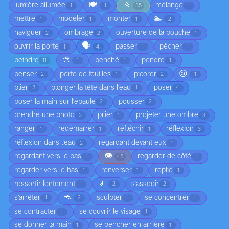
🍽️
🚶
lumière allumée
mélange
1
1
35
1
🏊
mettre
modeler
monter
1
1
1
2
naviguer
ombrage
ouverture de la bouche
2
2
1
🗣️
ouvrir la porte
passer
pêcher
1
4
1
1
🎨
peindre
penché
pendre
11
1
1
1
😢
penser
perte de feuilles
picorer
2
1
2
1
plier
plonger la tête dans l'eau
poser
2
1
4
poser la main sur l'épaule
pousser
2
2
prendre une photo
prier
projeter une ombre
2
1
3
ranger
redémarrer
réfléchir
réflexion
1
1
1
3
réflexion dans l'eau
regardant devant eux
2
1
👁️
regardant vers le bas
regarder de côté
1
45
1
regarder vers le bas
renverser
replié
1
1
1
🧎
ressortir lentement
s'asseoir
1
2
2
🦘
s’arrêter
sculpter
se concentrer
1
2
1
1
se contracter
se couvrir le visage
1
1
se donner la main
se pencher en arrière
1
1