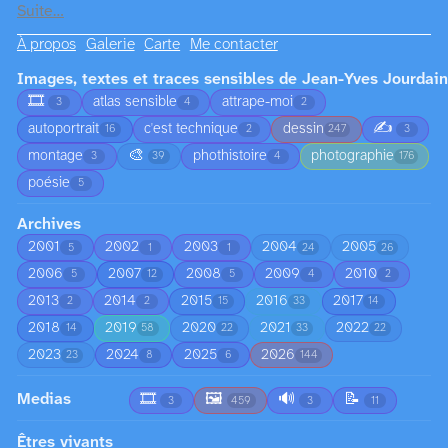
Suite…
À propos
Galerie
Carte
Me contacter
Images, textes et traces sensibles de Jean-Yves Jourdain
🎞️
atlas sensible
attrape-moi
3
4
2
✍️
autoportrait
c'est technique
dessin
16
2
247
3
🎨
montage
phothistoire
photographie
3
39
4
176
poésie
5
Archives
2001
2002
2003
2004
2005
5
1
1
24
26
2006
2007
2008
2009
2010
5
12
5
4
2
2013
2014
2015
2016
2017
2
2
15
33
14
2018
2019
2020
2021
2022
14
58
22
33
22
2023
2024
2025
2026
23
8
6
144
Medias
🎞️
🖼️
🔊
📝
3
459
3
11
Êtres vivants