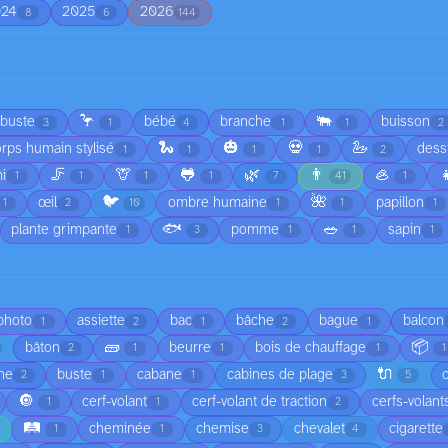
024
2025
2026
8
6
144
🦩
🐃
rbuste
bébé
branche
buisson
3
1
4
1
1
2
🐍
🎃
💀
🦢
rps humain stylisé
dess
1
1
1
1
2
🦵
🦒
🐸
🌿
👨
🦪

i
1
1
1
1
7
41
1
🐦
🌺
œil
ombre humaine
papillon
1
2
10
1
1
1
🐟
🥗
plante grimpante
pomme
sapin
1
3
1
1
1
 photo
assiette
bac
bâche
bague
balcon
1
2
1
2
1
🧱
📦
bâton
beurre
bois de chauffage
2
1
1
1
1
🔌
he
buste
cabane
cabines de plage
2
1
1
3
5
🔘
cerf-volant
cerf-volant de traction
cerfs-volant
1
1
2
🛤️
cheminée
chemise
chevalet
cigarette
1
1
3
4