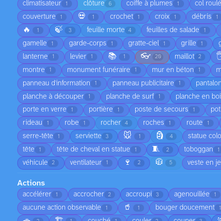
climatisateur
clôture
coiffe à plumes
col roul
1
6
1
💀
couverture
crochet
croix
débris
1
1
1
1
1
🔥
🍃
feuille morte
feuilles de salade
1
3
4
1
gamelle
garde-corps
gratte-ciel
grille
1
1
1
1
📚
👓

lanterne
levier
maillot
1
1
1
20
2
montre
monument funéraire
mur en béton
m
1
1
1
panneau d'information
panneau publicitaire
pantalo
1
1
planche à découper
planche de surf
planche en bo
1
1
porte en verre
portière
poste de secours
pot
1
1
1
rideau
robe
rocher
roches
route
1
1
4
1
1
🐭
🗿
serre-tête
serviette
statue col
1
3
1
4
🧵
tête
tête de cheval en statue
toboggan
1
1
2
1
🍷
🧥
véhicule
ventilateur
veste en j
2
1
2
5
Actions
accélérer
accrocher
accroupi
agenouillée
1
2
3
1
🥤
aucune action observable
bouger doucement
1
1
1
🚗
🏗️