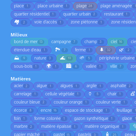
place
place urbaine
plage
plage aménagée
1
1
28
quartier résidentiel
quartier urbain
restaurant
1
2
1
🏘️
voie d’accès
zone piétonne
zone résident
2
1
1
Milieux
bord de mer
campagne
champ
ciel
ci
13
7
3
16
🏞️
🌲
🌿
étendue d'eau
ferme
1
7
1
32
2
⛰️
🌊
🌱
nature
périphérie urbaine
9
3
19
5
🌍
🏙️
sous-bois
vallée
ville
zo
1
1
6
1
7
Matières
acier
algue
algues
argile
asphalte
2
1
1
1
2
🏺
💇
carrelage
cellule végétale
chair
1
1
5
1
couleur bleue
couleur orange
couleur verte
2
1
1
écorce
encre
espace de stockage
feuillage
8
16
1
foin
forme colorée
gazon synthétique
glace
1
1
1

marbre
matière épaisse
matière organique
2
1
1
🧴
papier mâché
pastel
pastels
peau 
1
15
3
25