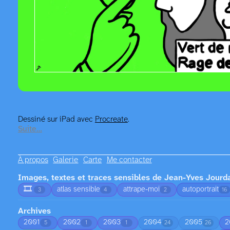
Dessiné sur iPad avec
Procreate
.
Suite…
À propos
Galerie
Carte
Me contacter
Images, textes et traces sensibles de Jean-Yves Jourd
🎞️
atlas sensible
attrape-moi
autoportrait
3
4
2
16
Archives
2001
2002
2003
2004
2005
2
5
1
1
24
26