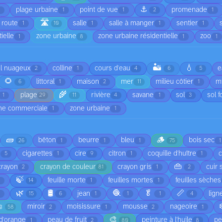
⚓
plage urbaine
point de vue
promenade
1
1
1
2
1
🛣️
route
salle
salle à manger
sentier
1
10
1
1
1
ielle
zone urbaine
zone urbaine résidentielle
zoo
1
8
1
1
🏜️
💧
el nuageux
colline
cours d'eau
e
2
1
4
6
5
🌻
littoral
maison
mer
milieu côtier
mi
6
1
2
11
1
🌾
plage
rivière
savane
sol
sol f
1
29
11
4
1
3
ne commerciale
zone urbaine
1
1
🧱
🪵
bêton
beurre
bleu
bois sec
26
1
1
1
75
1
cigarettes
cire
citron
coquille d'huître
5
1
9
1
1
👜
crayon
crayon de couleur
crayon gris
cuir 
2
81
1
2
🍃
feuille morte
feuilles mortes
feuilles sèches
1
14
1
1
🌿
🛢️
🧶
🥬
📏
jean
lign
1
15
6
1
1
1
4

miroir
moisissure
mousse
nageoire
58
2
1
2
1
🎨
d'orange
peau de fruit
peinture à l'huile
pe
1
2
80
8