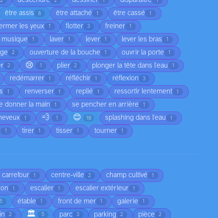
descendre
dessiner
disparaître
2
2
1
1
être assis
être attaché
être cassé
8
1
1
fermer les yeux
flotter
freiner
1
3
1
a musique
laver
lever
lever les bras
1
1
1
1
age
ouverture de la bouche
ouvrir la porte
2
1
1
😢
er
plier
plonger la tête dans l'eau
2
1
2
1
redémarrer
réfléchir
réflexion
1
1
3
as
renverser
replié
ressortir lentement
1
1
1
1
e donner la main
se pencher en arrière
1
1
💨
😊
cheveux
splashing dans l'eau
1
1
10
1
e
tirer
tisser
tourner
1
1
1
1
carrefour
centre-ville
champ cultivé
1
2
1
son
escalier
escalier extérieur
1
1
1
étable
front de mer
galerie
5
1
1
1
🏛️
in
parc
parking
pièce
2
5
3
2
2