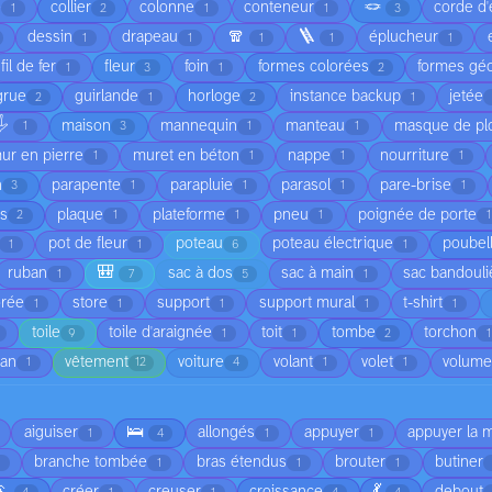
🪢
é
collier
colonne
conteneur
corde d'
1
2
1
1
3
🧣
🪜
dessin
drapeau
éplucheur
1
1
1
1
1
fil de fer
fleur
foin
formes colorées
formes gé
1
3
1
2
grue
guirlande
horloge
instance backup
jetée
2
1
2
1
️
maison
mannequin
manteau
masque de pl
1
3
1
1
ur en pierre
muret en béton
nappe
nourriture
1
1
1
1
n
parapente
parapluie
parasol
pare-brise
3
1
1
1
1
is
plaque
plateforme
pneu
poignée de porte
2
1
1
1
1
pot de fleur
poteau
poteau électrique
poubel
1
1
6
1
🎒
ruban
sac à dos
sac à main
sac bandouli
1
7
5
1
orée
store
support
support mural
t-shirt
1
1
1
1
1
toile
toile d'araignée
toit
tombe
torchon
9
1
1
2
1
ean
vêtement
voiture
volant
volet
volume
1
12
4
1
1
🛌
aiguiser
allongés
appuyer
appuyer la 
1
4
1
1
branche tombée
bras étendus
brouter
butiner
1
1
1
🏃
💃