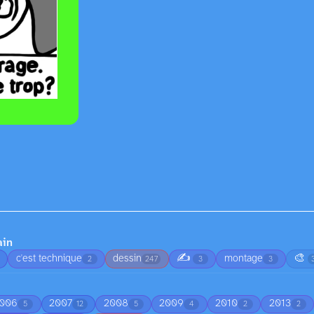
ain
✍️
🎨
c'est technique
dessin
montage
2
247
3
3
006
2007
2008
2009
2010
2013
5
12
5
4
2
2