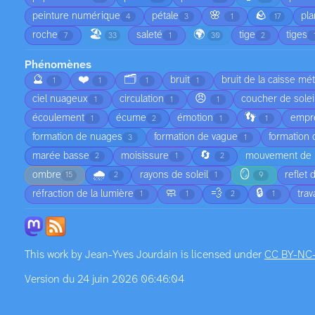
🌸
🪨
peinture numérique
pétale
pla
4
3
1
17
🏖️
🌍
roche
saleté
tige
tiges
7
33
1
30
2
Phénomènes
🔮
❤️
🗂️
bruit
bruit de la caisse mét
1
1
1
1
😠
ciel nuageux
circulation
coucher de solei
1
1
1
👣
écoulement
écume
émotion
empre
1
2
1
1
formation de nuages
formation de vague
formation
3
1
🔄
marée basse
moisissure
mouvement de l
2
1
2
🌧️
🪞
ombre
rayons de soleil
reflet 
15
2
1
9
🧼
💨
🔒
réfraction de la lumière
tra
1
1
2
1
This work by
Jean-Yves Jourdain
is licensed under
CC BY-NC
Version du 24 juin 2026 06:46:04