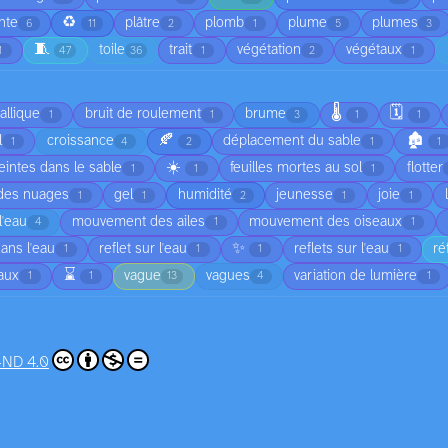
♻️
nte
plâtre
plomb
plume
plumes
6
11
2
1
5
3
🧵
toile
trait
végétation
végétaux
1
47
36
1
2
1
🌡️
🗓️
allique
bruit de roulement
brume
1
1
3
1
1
🍂
🏚️
l
croissance
déplacement du sable
1
4
2
1
1
☀️
intes dans le sable
feuilles mortes au sol
flotter
1
1
1
 des nuages
gel
humidité
jeunesse
joie
1
1
2
1
1
'eau
mouvement des ailes
mouvement des oiseaux
4
1
1
✨
dans l'eau
reflet sur l'eau
reflets sur l'eau
ré
1
1
1
1
⌛
vaux
vague
vagues
variation de lumière
1
1
13
4
1
-ND 4.0