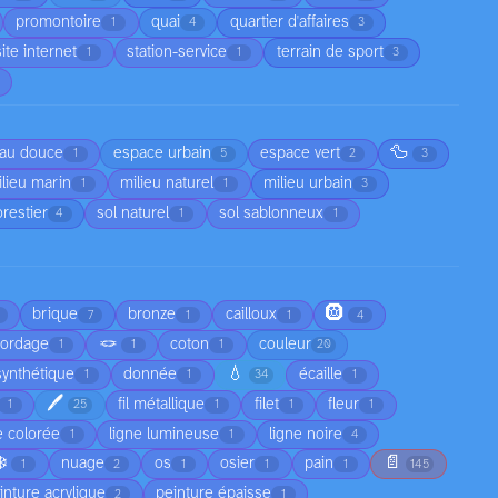
promontoire
quai
quartier d'affaires
1
4
3
site internet
station-service
terrain de sport
1
1
3
🦆
au douce
espace urbain
espace vert
1
5
2
3
lieu marin
milieu naturel
milieu urbain
1
1
3
orestier
sol naturel
sol sablonneux
4
1
1
🛞
brique
bronze
cailloux
7
1
1
4
🪢
cordage
coton
couleur
1
1
1
20
💧
synthétique
donnée
écaille
1
1
34
1
🖊️
fil métallique
filet
fleur
1
25
1
1
1
e colorée
ligne lumineuse
ligne noire
1
1
4
❄️
📄
nuage
os
osier
pain
1
2
1
1
1
145
inture acrylique
peinture épaisse
2
1