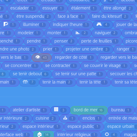
créer
creuser
croissance
debout
4
1
1
4
4
escalader
essuyer
étalement
être allongé
1
1
1
1
2
lé
être suspendu
face à face
faire du kitesurf
1
2
1
2
🧗
🎮
illuminer
indiquer l'heure
jouer de l
1
1
1
4
🏊
tre
modeler
monter
naviguer
ombr
1
1
1
2
2
penché
pendre
penser
perte de feuilles
picor
1
1
2
1
ndre une photo
prier
projeter une ombre
ranger
2
1
3
1
👁️
 vers le bas
regarder de côté
regarder vers le b
1
45
1
se concentrer
se contracter
se couvrir le visage
s
1
1
1
se tenir debout
se tenir sur une patte
secouer les 
8
6
1
🤲
 main
tenir la main
tenir la tête
tenir sa têt
1
7
2
1
🏢
atelier d'artiste
bord de mer
bureau
1
1
3
16
1
⛪
r intérieure
cuisine
enclos
entrée de mai
2
2
1
1
rieur
espace intérieur
espace public
espace urbain
2
1
1
🏠
🌻
nterface web
intérieur religieux
magas
1
14
1
4