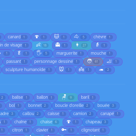
🍄
🐱
🐴
canard
chèvre
1
1
1
5
1
👶
👻
👩
👵
in de visage
1
18
1
27
1

🥬
🖐️
marguerite
mouche
1
1
5
1
1
🧑
🦶
passant
personnage dessiné
1
1
61
1
🐭
👼
🦔
sculpture humanoïde
1
1
1
2
🪑
balise
ballon
baril
2
1
1
9
1
bol
bonnet
boucle d'oreille
bouée
1
2
2
3
cadre
caillou
caisse
camion
canapé
3
2
1
2
1
🍄
s
chaîne
chaise
chapeau
1
1
6
1
3
🔑
citron
clavier
clignotant
1
1
1
1
1