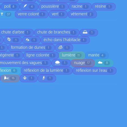
🪶
poil
poussière
racine
résine
8
4
1
1
1
🍷
verre coloré
vert
vêtement
37
1
1
2
🌅
chute d'arbre
chute de branches
1
1
1
🌀
🦟
écho dans l’habitacle
1
1
1
🧊
formation de dunes
1
1
1
légéreté
ligne colorée
lumière
marée
1
1
11
4
🌨️
☁️
mouvement des vagues
nuage
1
1
17
8
flexion
réflexion de la lumière
réflexion sur l'eau
6
1
1
🌬️
📳
👴
16
1
1