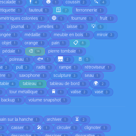
🕴️
🎃
🔪
escalade
coussin
1
4
1
2
4
🪟
étiquette
fauteuil
ferronnerie
1
1
7
1
🔵
ométriques colorées
fourrure
fruit
1
1
1
1
💡
journal
jumelles
laisse
1
1
1
1
5
ongée
médaille
meuble en bois
miroir
1
1
1
3
📋
objet
orange
pain
1
1
1
8
🎨
pédale
pierre tombale
1
14
1
🐟
🌉
🚪
poireau
1
1
2
5
le
pull
radis
rampe
rétroviseur
2
3
1
1
1
ère
saxophone
sculpture
seau
1
1
3
1
🌍
table
tableau
tableau de bord
4
11
1
2
🚆
tour métallique
valise
vase
1
1
2
3
 backup
volume snapshot
1
1
⏳
main sur la hanche
archiver
1
1
2
🎤
casser
circuler
clignoter
2
1
1
1
1