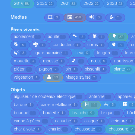
2019
2020
2021
2022
2023
2
58
22
33
22
23
Medias
🎞️
🖼️
🔊
📝
3
459
3
11
Êtres vivants
🐾
🕷️
🌳
adolescent
adulte
a
1
1
5
1
37
🐕
🐉
🫀
conducteur
corps
co
5
1
1
1
8
🍃
figure humaine
fleur
fougère
fourm
3
1
12
1
🎵
mouette
mousse
nœul
nourisson
3
1
1
5
piéton
pigeon
pin
pissenlit
plante
1
2
1
1
22
👤
végétation
visage stylisé
1
53
2
Objets
aiguiseur de couteaux électrique
antenne
appareil
1
1
🚧
⛵
🏢
barque
barre métallique
1
1
14
5
5
bouquet
bouteille
branche
brique
bûc
1
1
9
1
canne à pêche
capuche
casque
ceinture
1
1
1
1
char à voile
chariot
chaussette
chaussure
1
1
3
9