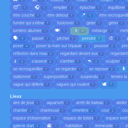
couché
couler
couper
2
1
1
2
3
😴
🎧
empiler
éplucher
équilibrer
1
1
1
1
📍
être couché
être debout
être recroquevil
1
1
5
fumée qui s'élève
fusionner
geler
gérer
1
1
1
1
🍽️
🚶
lumière allumée
mélange
met
1
1
35
1
🗣️
🎨
passer
pêcher
peindre
4
1
1
11
1
poser
poser la main sur l'épaule
pousser
pre
4
2
2
réflexion dans l'eau
regardant devant eux
regardant
2
1
🧎
🦘
s'asseoir
s’arrêter
sculpter
2
2
1
2
1
🧍
se recroqueviller
se regarder
se reposer
1
1
2
stationner
superposition
suspendu
tendre la
1
1
1
🕊️
vague qui déferle
vagues qui roulent
1
1
7
Lieux
aire de jeux
aquarium
arrêt de bateau
atelier
1
1
1
chantier
chartreuse
cimetière
cour
cou
2
1
3
2
espace d'observation
espace de loisirs
espace exté
1
1
🚉
galerie d'art
habitation
immeuble
i
3
1
1
1