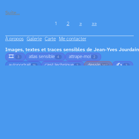
Suite…
1
2
»
»»
À propos
Galerie
Carte
Me contacter
Images, textes et traces sensibles de Jean-Yves Jourdain
🎞️
atlas sensible
attrape-moi
3
4
2
✍️
autoportrait
c'est technique
dessin
16
2
247
3
🎨
montage
phothistoire
photographie
3
39
4
176
poésie
5
Archives
2001
2002
2003
2004
2005
5
1
1
24
26
2006
2007
2008
2009
2010
5
12
5
4
2
2013
2014
2015
2016
2017
2
2
15
33
14
2018
2019
2020
2021
2022
14
58
22
33
22
2023
2024
2025
2026
23
8
6
144