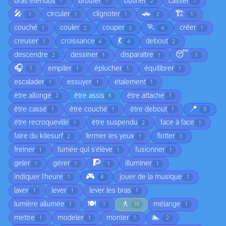
bras étendus
brouter
butiner
casser
1
1
2
1
🎤
🚗
🏗️
circuler
clignoter
1
1
1
2
1
🏃
couché
couler
couper
créer
1
2
3
4
1
💃
creuser
croissance
debout
1
4
4
2
😴
descendre
dessiner
disparaître
2
1
1
1
🎧
empiler
éplucher
équilibrer
1
1
1
1
escalader
essuyer
étalement
1
1
1
être allongé
être assis
être attaché
2
8
1
📍
être cassé
être couché
être debout
1
1
1
5
être recroquevillé
être suspendu
face à face
1
2
1
faire du kitesurf
fermer les yeux
flotter
2
1
3
freiner
fumée qui s'élève
fusionner
1
1
1
🧗
geler
gérer
illuminer
1
1
1
1
🎮
indiquer l'heure
jouer de la musique
1
4
1
laver
lever
lever les bras
1
1
1
🍽️
🚶
lumière allumée
mélange
1
1
35
1
🏊
mettre
modeler
monter
1
1
1
2