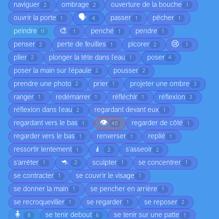
naviguer
ombrage
ouverture de la bouche
2
2
1
🗣️
ouvrir la porte
passer
pêcher
1
4
1
1
🎨
peindre
penché
pendre
11
1
1
1
😢
penser
perte de feuilles
picorer
2
1
2
1
plier
plonger la tête dans l'eau
poser
2
1
4
poser la main sur l'épaule
pousser
2
2
prendre une photo
prier
projeter une ombre
2
1
3
ranger
redémarrer
réfléchir
réflexion
1
1
1
3
réflexion dans l'eau
regardant devant eux
2
1
👁️
regardant vers le bas
regarder de côté
1
45
1
regarder vers le bas
renverser
replié
1
1
1
🧎
ressortir lentement
s'asseoir
1
2
2
🦘
s’arrêter
sculpter
se concentrer
1
2
1
1
se contracter
se couvrir le visage
1
1
se donner la main
se pencher en arrière
1
1
se recroqueviller
se regarder
se reposer
1
1
2
🧍
se tenir debout
se tenir sur une patte
8
6
1