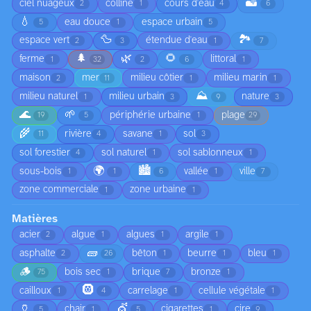
🏜️
ciel nuageux
colline
cours d'eau
2
1
4
6
💧
eau douce
espace urbain
5
1
5
🦆
🏞️
espace vert
étendue d'eau
2
3
1
7
🌲
🌿
🌻
ferme
littoral
1
32
2
6
1
maison
mer
milieu côtier
milieu marin
2
11
1
1
⛰️
milieu naturel
milieu urbain
nature
1
3
9
3
🌊
🌱
périphérie urbaine
plage
19
5
1
29
🌾
rivière
savane
sol
11
4
1
3
sol forestier
sol naturel
sol sablonneux
4
1
1
🌍
🏙️
sous-bois
vallée
ville
1
1
6
1
7
zone commerciale
zone urbaine
1
1
Matières
acier
algue
algues
argile
2
1
1
1
🧱
asphalte
bêton
beurre
bleu
2
26
1
1
1
🪵
bois sec
brique
bronze
75
1
7
1
🛞
cailloux
carrelage
cellule végétale
1
4
1
1
🏺
💇
chair
cigarettes
cire
5
1
5
1
9