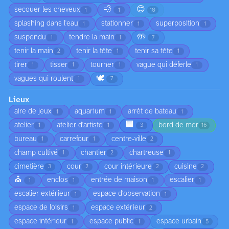
💨
😊
secouer les cheveux
1
1
10
splashing dans l'eau
stationner
superposition
1
1
1
🤲
suspendu
tendre la main
1
1
7
tenir la main
tenir la tête
tenir sa tête
2
1
1
tirer
tisser
tourner
vague qui déferle
1
1
1
1
🕊️
vagues qui roulent
1
7
Lieux
aire de jeux
aquarium
arrêt de bateau
1
1
1
🏢
atelier
atelier d'artiste
bord de mer
1
1
3
16
bureau
carrefour
centre-ville
1
1
2
champ cultivé
chantier
chartreuse
1
2
1
cimetière
cour
cour intérieure
cuisine
3
2
2
2
⛪
enclos
entrée de maison
escalier
1
1
1
1
escalier extérieur
espace d'observation
1
1
espace de loisirs
espace extérieur
1
2
espace intérieur
espace public
espace urbain
1
1
5