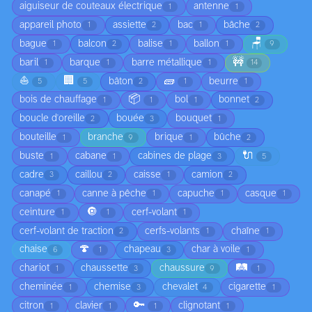
aiguiseur de couteaux électrique
antenne
1
1
appareil photo
assiette
bac
bâche
1
2
1
2
🪑
bague
balcon
balise
ballon
1
2
1
1
9
🚧
baril
barque
barre métallique
1
1
1
14
⛵
🏢
🧱
bâton
beurre
5
5
2
1
1
📦
bois de chauffage
bol
bonnet
1
1
1
2
boucle d'oreille
bouée
bouquet
2
3
1
bouteille
branche
brique
bûche
1
9
1
2
🔌
buste
cabane
cabines de plage
1
1
3
5
cadre
caillou
caisse
camion
3
2
1
2
canapé
canne à pêche
capuche
casque
1
1
1
1
🔘
ceinture
cerf-volant
1
1
1
cerf-volant de traction
cerfs-volants
chaîne
2
1
1
🍄
chaise
chapeau
char à voile
6
1
3
1
🛤️
chariot
chaussette
chaussure
1
3
9
1
cheminée
chemise
chevalet
cigarette
1
3
4
1
🔑
citron
clavier
clignotant
1
1
1
1