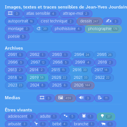
Images, textes et traces sensibles de Jean-Yves Jourdain
🎞️
atlas sensible
attrape-moi
3
4
2
✍️
autoportrait
c'est technique
dessin
16
2
247
3
🎨
montage
phothistoire
photographie
3
39
4
176
poésie
5
Archives
2001
2002
2003
2004
2005
5
1
1
24
26
2006
2007
2008
2009
2010
5
12
5
4
2
2013
2014
2015
2016
2017
2
2
15
33
14
2018
2019
2020
2021
2022
14
58
22
33
22
2023
2024
2025
2026
23
8
6
144
Medias
🎞️
🖼️
🔊
📝
3
459
3
11
Êtres vivants
🐾
🕷️
🌳
adolescent
adulte
1
1
5
1
37
🦩
🐃
arbuste
bébé
branche
3
1
4
1
1