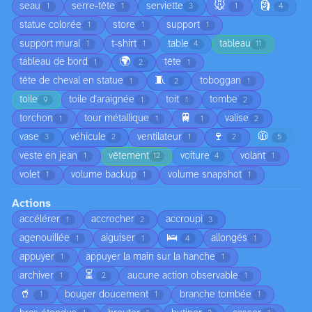
🐭
🗿
seau
serre-tête
serviette
1
1
3
1
4
statue colorée
store
support
1
1
1
support mural
t-shirt
table
tableau
1
1
4
11
🌍
tableau de bord
tête
1
2
1
🧵
tête de cheval en statue
toboggan
1
2
1
toile
toile d'araignée
toit
tombe
9
1
1
2
🚆
torchon
tour métallique
valise
1
1
1
2
🍷
🧥
vase
véhicule
ventilateur
3
2
1
2
5
veste en jean
vêtement
voiture
volant
1
12
4
1
volet
volume backup
volume snapshot
1
1
1
Actions
accélérer
accrocher
accroupi
1
2
3
🛌
agenouillée
aiguiser
allongés
1
1
4
1
appuyer
appuyer la main sur la hanche
1
1
⏳
archiver
aucune action observable
1
2
1
🥤
bouger doucement
branche tombée
1
1
1