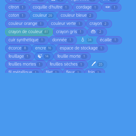
🪢
citron
coquille d'huître
cordage
1
1
1
1
coton
couleur
couleur bleue
1
20
2
couleur orange
couleur verte
crayon
1
1
2
👜
crayon de couleur
crayon gris
81
1
2
💧
cuir synthétique
donnée
écaille
1
1
34
1
écorce
encre
espace de stockage
8
16
1
🍃
feuillage
feuille morte
1
14
1
🖊️
feuilles mortes
feuilles sèches
1
1
25
fil métallique
filet
fleur
foin
1
1
1
1
forme colorée
gazon synthétique
glace
1
1
1
🌿
🛢️
🧶
🥬
📏
jean
15
6
1
1
1
4
ligne colorée
ligne lumineuse
ligne noire
1
1
4
marbre
matière épaisse
matière organique
2
1
1
🔩
miroir
moisissure
mousse
58
2
1
2
❄️
nageoire
nuage
os
osier
1
1
2
1
1
📄
pain
papier mâché
pastel
1
145
1
15