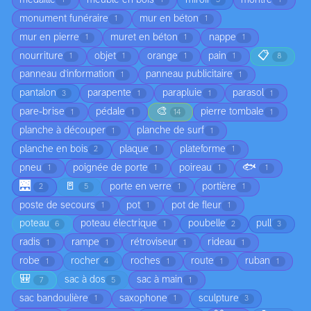
1
1
3
1
monument funéraire
mur en béton
1
1
mur en pierre
muret en béton
nappe
1
1
1
📋
nourriture
objet
orange
pain
1
1
1
1
8
panneau d'information
panneau publicitaire
1
1
pantalon
parapente
parapluie
parasol
3
1
1
1
🎨
pare-brise
pédale
pierre tombale
1
1
14
1
planche à découper
planche de surf
1
1
planche en bois
plaque
plateforme
2
1
1
🐟
pneu
poignée de porte
poireau
1
1
1
1
🌉
🚪
porte en verre
portière
2
5
1
1
poste de secours
pot
pot de fleur
1
1
1
poteau
poteau électrique
poubelle
pull
6
1
2
3
radis
rampe
rétroviseur
rideau
1
1
1
1
robe
rocher
roches
route
ruban
1
4
1
1
1
🎒
sac à dos
sac à main
7
5
1
sac bandoulière
saxophone
sculpture
1
1
3