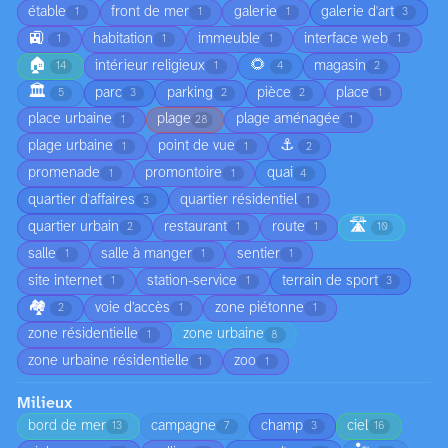
étable
front de mer
galerie
galerie d'art
1
1
1
3
🚉
habitation
immeuble
interface web
1
1
1
1
🏠
🌻
intérieur religieux
magasin
14
1
4
2
🏛️
parc
parking
pièce
place
5
3
2
2
1
place urbaine
plage
plage aménagée
1
28
1
⚓
plage urbaine
point de vue
1
1
2
promenade
promontoire
quai
1
1
4
quartier d'affaires
quartier résidentiel
3
1
🛣️
quartier urbain
restaurant
route
2
1
1
10
salle
salle à manger
sentier
1
1
1
site internet
station-service
terrain de sport
1
1
3
🏘️
voie d’accès
zone piétonne
2
1
1
zone résidentielle
zone urbaine
1
8
zone urbaine résidentielle
zoo
1
1
Milieux
bord de mer
campagne
champ
ciel
13
7
3
16