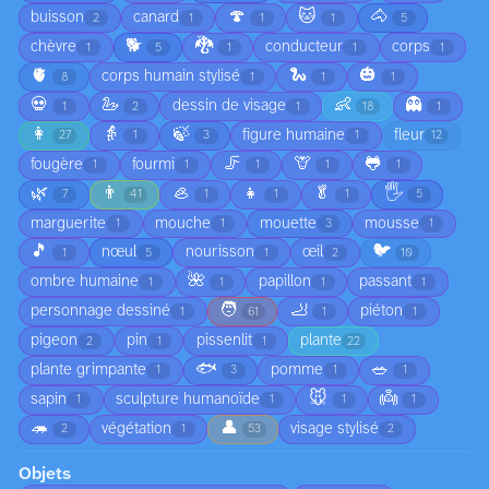
🍄
🐱
🐴
buisson
canard
2
1
1
1
5
🐕
🐉
chèvre
conducteur
corps
1
5
1
1
1
🫀
🐍
🎃
corps humain stylisé
8
1
1
1
💀
🦢
👶
👻
dessin de visage
1
2
1
18
1
👩
👵
🍃
figure humaine
fleur
27
1
3
1
12
🦵
🦒
🐸
fougère
fourmi
1
1
1
1
1
🌿
👨
🦪
👧
🥬
🖐️
7
41
1
1
1
5
marguerite
mouche
mouette
mousse
1
1
3
1
🎵
🐦
nœul
nourisson
œil
1
5
1
2
10
🌺
ombre humaine
papillon
passant
1
1
1
1
🧑
🦶
personnage dessiné
piéton
1
61
1
1
pigeon
pin
pissenlit
plante
2
1
1
22
🐟
🥗
plante grimpante
pomme
1
3
1
1
🐭
👼
sapin
sculpture humanoïde
1
1
1
1
🦔
👤
végétation
visage stylisé
2
1
53
2
Objets