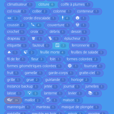
climatisateur
clôture
coiffe à plumes
1
6
1
col roulé
collier
colonne
conteneur
1
2
1
1
🪢
🕴️
🎃
corde d'escalade
3
1
4
1
🔪
💀
coussin
couverture
2
4
1
1
crochet
croix
débris
dessin
1
1
1
1
🧣
🪜
drapeau
éplucheur
1
1
1
1
🪟
étiquette
fauteuil
ferronnerie
1
1
7
1
🔥
🍃
feuille morte
feuilles de salade
1
3
4
1
fil de fer
fleur
foin
formes colorées
1
3
1
2
🔵
formes géométriques colorées
fourrure
1
1
1
fruit
gamelle
garde-corps
gratte-ciel
1
1
1
1
grille
grue
guirlande
horloge
1
2
1
2
instance backup
jetée
journal
jumelles
1
1
1
1
💡
📚
laisse
lanterne
levier
1
5
1
1
1
👓
🖐️
maillot
maison
20
2
1
3
mannequin
manteau
masque de plongée
1
1
1
médaille
meuble en bois
miroir
montre