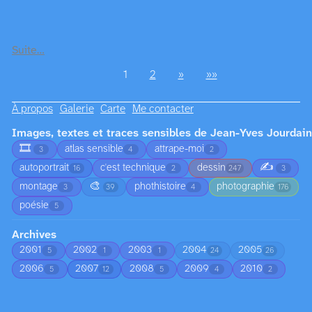
Suite…
1
2
»
»»
À propos
Galerie
Carte
Me contacter
Images, textes et traces sensibles de Jean-Yves Jourdain
🎞️
atlas sensible
attrape-moi
3
4
2
✍️
autoportrait
c'est technique
dessin
16
2
247
3
🎨
montage
phothistoire
photographie
3
39
4
176
poésie
5
Archives
2001
2002
2003
2004
2005
5
1
1
24
26
2006
2007
2008
2009
2010
5
12
5
4
2
2013
2014
2015
2016
2017
2
2
15
33
14
2018
2019
2020
2021
2022
14
58
22
33
22