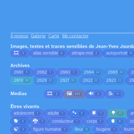
À propos
Galerie
Carte
Me contacter
Images, textes et traces sensibles de Jean-Yves Jourd
🎞️
atlas sensible
attrape-moi
autoportrait
3
4
2
16
Archives
2001
2002
2003
2004
2005
2
5
1
1
24
26
2019
2020
2021
2022
2023
2
58
22
33
22
23
Medias
🎞️
🖼️
🔊
📝
3
459
3
11
Êtres vivants
🐾
🕷️
🌳
adolescent
adulte
a
1
1
5
1
37
🐕
🐉
🫀
conducteur
corps
co
5
1
1
1
8
🍃
figure humaine
fleur
fougère
fourm
3
1
12
1