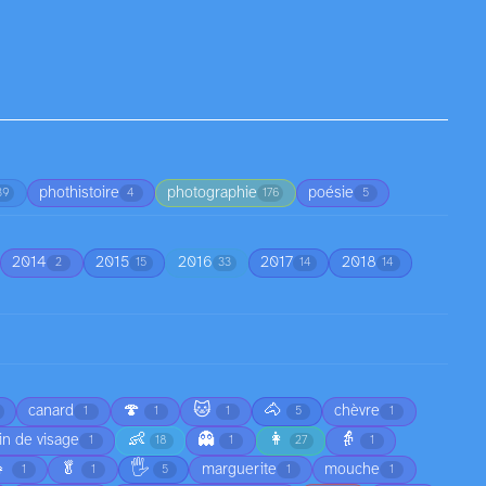
phothistoire
photographie
poésie
39
4
176
5
2014
2015
2016
2017
2018
2
15
33
14
14
🍄
🐱
🐴
canard
chèvre
1
1
1
5
1
👶
👻
👩
👵
in de visage
1
18
1
27
1

🥬
🖐️
marguerite
mouche
1
1
5
1
1