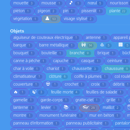
🎵
mouette
mousse
nœul
nourisson
3
1
1
5
piéton
pigeon
pin
pissenlit
plante
1
2
1
1
22
👤
végétation
visage stylisé
1
53
2
Objets
aiguiseur de couteaux électrique
antenne
appareil
1
1
🚧
⛵
🏢
barque
barre métallique
1
1
14
5
5
bouquet
bouteille
branche
brique
bûc
1
1
9
1
canne à pêche
capuche
casque
ceinture
1
1
1
1
char à voile
chariot
chaussette
chaussure
1
1
3
9
climatisateur
clôture
coiffe à plumes
col roul
1
6
1
💀
couverture
crochet
croix
débris
1
1
1
1
1
🔥
🍃
feuille morte
feuilles de salade
1
3
4
1
gamelle
garde-corps
gratte-ciel
grille
1
1
1
1
📚
👓

lanterne
levier
maillot
1
1
1
20
2
montre
monument funéraire
mur en béton
m
1
1
1
panneau d'information
panneau publicitaire
pantalo
1
1