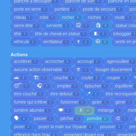
planche à découper
planche de surf
planche en bo
1
1
porte en verre
portière
poste de secours
pot
1
1
1
rideau
robe
rocher
roches
route
1
1
4
1
1
🐭
🗿
serre-tête
serviette
statue col
1
3
1
4
🧵
tête
tête de cheval en statue
toboggan
1
1
2
1
🍷
🧥
véhicule
ventilateur
veste en j
2
1
2
5
Actions
accélérer
accrocher
accroupi
agenouillée
1
2
3
1
🥤
aucune action observable
bouger doucement
1
1
1
🚗
🏗️
couché
couler
couper
2
1
1
2
3
😴
🎧
empiler
éplucher
équilibrer
1
1
1
1
📍
être couché
être debout
être recroquevil
1
1
5
fumée qui s'élève
fusionner
geler
gérer
1
1
1
1
🍽️
🚶
lumière allumée
mélange
met
1
1
35
1
🗣️
🎨
passer
pêcher
peindre
4
1
1
11
1
poser
poser la main sur l'épaule
pousser
pre
4
2
2
réflexion dans l'eau
regardant devant eux
regardant
2
1