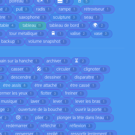
🐟
🌉
🚪
poireau
1
1
2
5
le
pull
radis
rampe
rétroviseur
2
3
1
1
1
ère
saxophone
sculpture
seau
1
1
3
1
🌍
table
tableau
tableau de bord
4
11
1
2
🚆
tour métallique
valise
vase
1
1
2
3
 backup
volume snapshot
1
1
⏳
main sur la hanche
archiver
1
1
2
🎤
casser
circuler
clignoter
2
1
1
1
1
descendre
dessiner
disparaître
2
2
1
1
être assis
être attaché
être cassé
8
1
1
fermer les yeux
flotter
freiner
1
3
1
a musique
laver
lever
lever les bras
1
1
1
1
age
ouverture de la bouche
ouvrir la porte
2
1
1
😢
er
plier
plonger la tête dans l'eau
2
1
2
1
redémarrer
réfléchir
réflexion
1
1
3
as
renverser
replié
ressortir lentement
1
1
1
1