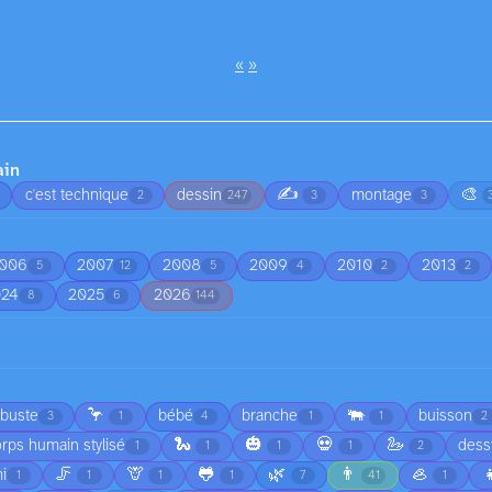
«
»
ain
✍️
🎨
c'est technique
dessin
montage
2
247
3
3
006
2007
2008
2009
2010
2013
5
12
5
4
2
2
024
2025
2026
8
6
144
🦩
🐃
rbuste
bébé
branche
buisson
3
1
4
1
1
2
🐍
🎃
💀
🦢
rps humain stylisé
dess
1
1
1
1
2
🦵
🦒
🐸
🌿
👨
🦪

i
1
1
1
1
7
41
1