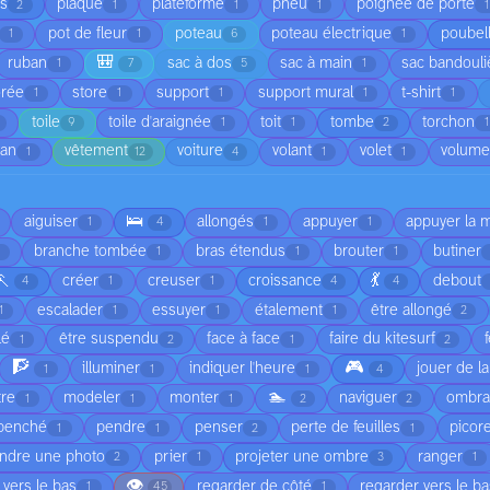
is
plaque
plateforme
pneu
poignée de porte
2
1
1
1
1
pot de fleur
poteau
poteau électrique
poubel
1
1
6
1
🎒
ruban
sac à dos
sac à main
sac bandouli
1
7
5
1
orée
store
support
support mural
t-shirt
1
1
1
1
1
toile
toile d'araignée
toit
tombe
torchon
9
1
1
2
1
ean
vêtement
voiture
volant
volet
volume
1
12
4
1
1
🛌
aiguiser
allongés
appuyer
appuyer la 
1
4
1
1
branche tombée
bras étendus
brouter
butiner
1
1
1
🏃
💃
créer
creuser
croissance
debout
4
1
1
4
4
escalader
essuyer
étalement
être allongé
1
1
1
1
2
lé
être suspendu
face à face
faire du kitesurf
1
2
1
2
🧗
🎮
illuminer
indiquer l'heure
jouer de l
1
1
1
4
🏊
tre
modeler
monter
naviguer
ombr
1
1
1
2
2
penché
pendre
penser
perte de feuilles
picor
1
1
2
1
ndre une photo
prier
projeter une ombre
ranger
2
1
3
1
👁️
 vers le bas
regarder de côté
regarder vers le b
1
45
1