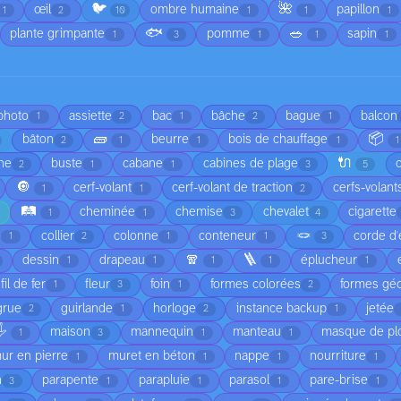
🐦
🌺
œil
ombre humaine
papillon
1
2
10
1
1
1
🐟
🥗
plante grimpante
pomme
sapin
1
3
1
1
1
 photo
assiette
bac
bâche
bague
balcon
1
2
1
2
1
🧱
📦
bâton
beurre
bois de chauffage
2
1
1
1
1
🔌
he
buste
cabane
cabines de plage
2
1
1
3
5
🔘
cerf-volant
cerf-volant de traction
cerfs-volant
1
1
2
🛤️
cheminée
chemise
chevalet
cigarette
1
1
3
4
🪢
é
collier
colonne
conteneur
corde d'
1
2
1
1
3
🧣
🪜
dessin
drapeau
éplucheur
1
1
1
1
1
fil de fer
fleur
foin
formes colorées
formes gé
1
3
1
2
grue
guirlande
horloge
instance backup
jetée
2
1
2
1
️
maison
mannequin
manteau
masque de pl
1
3
1
1
ur en pierre
muret en béton
nappe
nourriture
1
1
1
1
n
parapente
parapluie
parasol
pare-brise
3
1
1
1
1