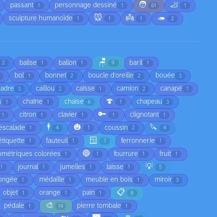
🧑
🦶
passant
personnage dessiné
1
1
61
1
🐭
👼
🦔
sculpture humanoïde
1
1
1
2
🪑
balise
ballon
baril
2
1
1
9
1
bol
bonnet
boucle d'oreille
bouée
1
2
2
3
cadre
caillou
caisse
camion
canapé
3
2
1
2
1
🍄
s
chaîne
chaise
chapeau
1
1
6
1
3
🔑
citron
clavier
clignotant
1
1
1
1
1
🕴️
🎃
🔪
escalade
coussin
1
4
1
2
4
🪟
étiquette
fauteuil
ferronnerie
1
1
7
1
🔵
ométriques colorées
fourrure
fruit
1
1
1
1
💡
journal
jumelles
laisse
1
1
1
1
5
ongée
médaille
meuble en bois
miroir
1
1
1
3
📋
objet
orange
pain
1
1
1
8
🎨
pédale
pierre tombale
1
14
1