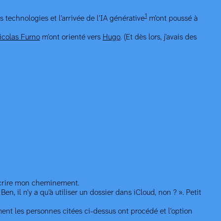
1
 technologies et l’arrivée de l’IA générative
m’ont poussé à
icolas Furno
m’ont orienté vers
Hugo
. (Et dès lors, j’avais des
décrire mon cheminement.
n, il n’y a qu’à utiliser un dossier dans iCloud, non ? ». Petit
ment les personnes citées ci-dessus ont procédé et l’option