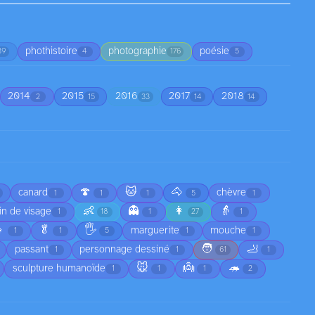
phothistoire
photographie
poésie
39
4
176
5
2014
2015
2016
2017
2018
2
15
33
14
14
🍄
🐱
🐴
canard
chèvre
1
1
1
5
1
👶
👻
👩
👵
in de visage
1
18
1
27
1

🥬
🖐️
marguerite
mouche
1
1
5
1
1
🧑
🦶
passant
personnage dessiné
1
1
61
1
🐭
👼
🦔
sculpture humanoïde
1
1
1
2