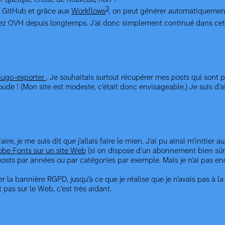
3
 GitHub et grâce aux
Workflows
, on peut générer automatiquement 
hez OVH depuis longtemps. J’ai donc simplement continué dans cet
hugo-exporter
. Je souhaitais surtout récupérer mes
posts
qui sont po
de ! (Mon site est modeste, c’était donc envisageable.) Je suis d’ai
ire, je me suis dit que j’allais faire le mien. J’ai pu ainsi m’initier a
dobe Fonts sur un site Web
(si on dispose d’un abonnement bien sûr.
 posts par années ou par catégories par exemple. Mais je n’ai pas 
bannière RGPD, jusqu’à ce que je réalise que je n’avais pas à la met
pas sur le Web, c’est très aidant.