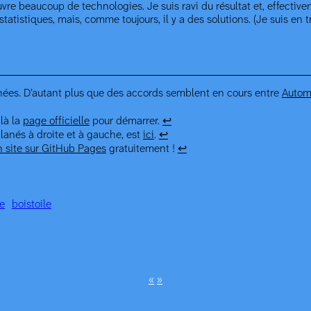
re beaucoup de technologies. Je suis ravi du résultat et, effectivem
atistiques, mais, comme toujours, il y a des solutions. (Je suis en t
nées. D’autant plus que des accords semblent en cours entre
Autom
là la
page officielle
pour démarrer.
↩︎
 glanés à droite et à gauche, est
ici
.
↩︎
 site sur GitHub Pages
gratuitement !
↩︎
e
bois
toile
«
»