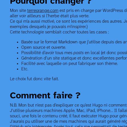
Pourquoi changer ?
Mon site
terreorange.com
est pris en charge par WordPress depu
aller voir ailleurs si l’herbe était plus verte.
Ce qui m’a aussi motivé, ce sont les expériences des autres. J
exemples desquels je pouvais m’inspirer.)
Cette technologie semblait cocher toutes les cases :
Basée sur le format Markdown que j’utilise depuis des a
Open source et ouverte.
Possibilité d’avoir tous mes
posts
en local (et donc possi
Génération d’un site statique et donc excellentes perf
Facilité avec laquelle on peut fabriquer son thème.
Etc.
Le choix fut donc vite fait.
Comment faire ?
N.B. Mon but n’est pas d’expliquer ce qu’est Hugo ni comment
J’utilise plusieurs machines Apple, Mac, iPad, iPhone… Il fallai
souci, une fois le contenu créé, il faut exécuter Hugo pour géné
J’aurais pu utiliser une de mes machines qui aurait généré rég
GitHub m’a intéressée. Après tout, cela me permettait de tes