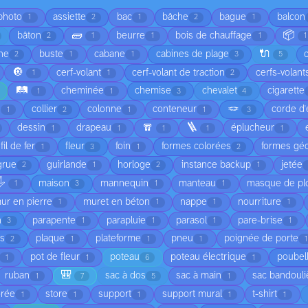
 photo
assiette
bac
bâche
bague
balcon
1
2
1
2
1
🧱
📦
bâton
beurre
bois de chauffage
2
1
1
1
1
🔌
he
buste
cabane
cabines de plage
2
1
1
3
5
🔘
cerf-volant
cerf-volant de traction
cerfs-volant
1
1
2
🛤️
cheminée
chemise
chevalet
cigarette
1
1
3
4
🪢
é
collier
colonne
conteneur
corde d'
1
2
1
1
3
🧣
🪜
dessin
drapeau
éplucheur
1
1
1
1
1
fil de fer
fleur
foin
formes colorées
formes gé
1
3
1
2
grue
guirlande
horloge
instance backup
jetée
2
1
2
1
️
maison
mannequin
manteau
masque de pl
1
3
1
1
ur en pierre
muret en béton
nappe
nourriture
1
1
1
1
n
parapente
parapluie
parasol
pare-brise
3
1
1
1
1
is
plaque
plateforme
pneu
poignée de porte
2
1
1
1
1
pot de fleur
poteau
poteau électrique
poubel
1
1
6
1
🎒
ruban
sac à dos
sac à main
sac bandouli
1
7
5
1
orée
store
support
support mural
t-shirt
1
1
1
1
1