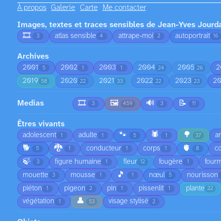
À propos
Galerie
Carte
Me contacter
Images, textes et traces sensibles de Jean-Yves Jourd
🎞️
atlas sensible
attrape-moi
autoportrait
3
4
2
16
Archives
2001
2002
2003
2004
2005
2
5
1
1
24
26
2019
2020
2021
2022
2023
2
58
22
33
22
23
Medias
🎞️
🖼️
🔊
📝
3
459
3
11
Êtres vivants
🐾
🕷️
🌳
adolescent
adulte
a
1
1
5
1
37
🐕
🐉
🫀
conducteur
corps
co
5
1
1
1
8
🍃
figure humaine
fleur
fougère
fourm
3
1
12
1
🎵
mouette
mousse
nœul
nourisson
3
1
1
5
piéton
pigeon
pin
pissenlit
plante
1
2
1
1
22
👤
végétation
visage stylisé
1
53
2