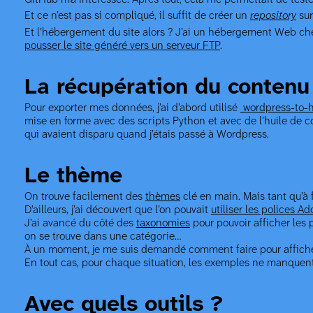
Et ce n’est pas si compliqué, il suffit de créer un
repository
sur
Et l’hébergement du site alors ? J’ai un hébergement Web c
pousser le site généré vers un serveur FTP
.
La récupération du contenu
Pour exporter mes données, j’ai d’abord utilisé
wordpress-to-
mise en forme avec des scripts Python et avec de l’huile de cou
qui avaient disparu quand j’étais passé à Wordpress.
Le thème
On trouve facilement des
thèmes
clé en main. Mais tant qu’à fa
D’ailleurs, j’ai découvert que l’on pouvait
utiliser les polices A
J’ai avancé du côté des
taxonomies
pour pouvoir afficher les
on se trouve dans une catégorie…
À un moment, je me suis demandé comment faire pour afficher la 
En tout cas, pour chaque situation, les exemples ne manquent 
Avec quels outils ?