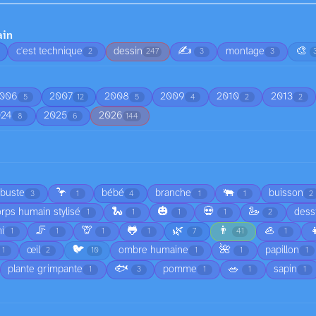
ain
✍️
🎨
c'est technique
dessin
montage
2
247
3
3
006
2007
2008
2009
2010
2013
5
12
5
4
2
2
024
2025
2026
8
6
144
🦩
🐃
rbuste
bébé
branche
buisson
3
1
4
1
1
2
🐍
🎃
💀
🦢
rps humain stylisé
dess
1
1
1
1
2
🦵
🦒
🐸
🌿
👨
🦪

i
1
1
1
1
7
41
1
🐦
🌺
œil
ombre humaine
papillon
1
2
10
1
1
1
🐟
🥗
plante grimpante
pomme
sapin
1
3
1
1
1