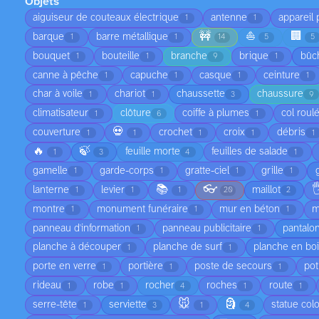
Objets
aiguiseur de couteaux électrique
antenne
appareil
1
1
🚧
⛵
🏢
barque
barre métallique
1
1
14
5
5
bouquet
bouteille
branche
brique
bûc
1
1
9
1
canne à pêche
capuche
casque
ceinture
1
1
1
1
char à voile
chariot
chaussette
chaussure
1
1
3
9
climatisateur
clôture
coiffe à plumes
col roul
1
6
1
💀
couverture
crochet
croix
débris
1
1
1
1
1
🔥
🍃
feuille morte
feuilles de salade
1
3
4
1
gamelle
garde-corps
gratte-ciel
grille
1
1
1
1
📚
👓

lanterne
levier
maillot
1
1
1
20
2
montre
monument funéraire
mur en béton
m
1
1
1
panneau d'information
panneau publicitaire
pantalo
1
1
planche à découper
planche de surf
planche en bo
1
1
porte en verre
portière
poste de secours
pot
1
1
1
rideau
robe
rocher
roches
route
1
1
4
1
1
🐭
🗿
serre-tête
serviette
statue col
1
3
1
4