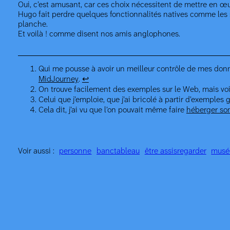
Oui, c’est amusant, car ces choix nécessitent de mettre en œuv
Hugo fait perdre quelques fonctionnalités natives comme les st
planche.
Et voilà ! comme disent nos amis anglophones.
Qui me pousse à avoir un meilleur contrôle de mes don
MidJourney
.
↩︎
On trouve facilement des exemples sur le Web, mais voi
Celui que j’emploie, que j’ai bricolé à partir d’exemples
Cela dit, j’ai vu que l’on pouvait même faire
héberger son
Voir aussi :
personne
banc
tableau
être assis
regarder
musé