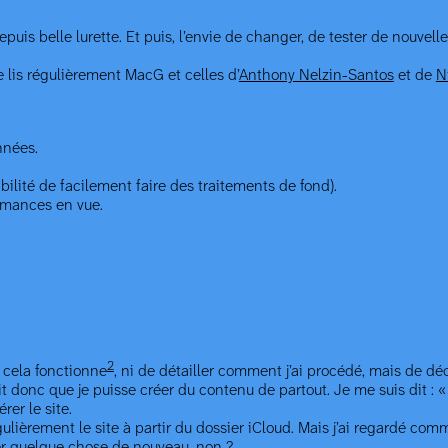
is belle lurette. Et puis, l’envie de changer, de tester de nouvelles
e lis régulièrement MacG et celles d’
Anthony Nelzin-Santos
et de
N
nnées.
bilité de facilement faire des traitements de fond).
ormances en vue.
2
 cela fonctionne
, ni de détailler comment j’ai procédé, mais de 
t donc que je puisse créer du contenu de partout. Je me suis dit : « Be
rer le site.
ulièrement le site à partir du dossier iCloud. Mais j’ai regardé com
ter quelque chose de nouveau, non ?