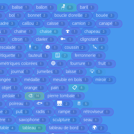
🪑
balise
ballon
baril
2
1
1
9
1
bol
bonnet
boucle d'oreille
bouée
1
2
2
3
cadre
caillou
caisse
camion
canapé
3
2
1
2
1
🍄
s
chaîne
chaise
chapeau
1
1
6
1
3
🔑
citron
clavier
clignotant
1
1
1
1
1
🕴️
🎃
🔪
escalade
coussin
1
4
1
2
4
🪟
étiquette
fauteuil
ferronnerie
1
1
7
1
🔵
ométriques colorées
fourrure
fruit
1
1
1
1
💡
journal
jumelles
laisse
1
1
1
1
5
ongée
médaille
meuble en bois
miroir
1
1
1
3
📋
objet
orange
pain
1
1
1
8
🎨
pédale
pierre tombale
1
14
1
🐟
🌉
🚪
poireau
1
1
2
5
le
pull
radis
rampe
rétroviseur
2
3
1
1
1
ère
saxophone
sculpture
seau
1
1
3
1
🌍
table
tableau
tableau de bord
4
11
1
2