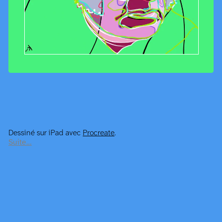
Dessiné sur iPad avec
Procreate
.
Suite…