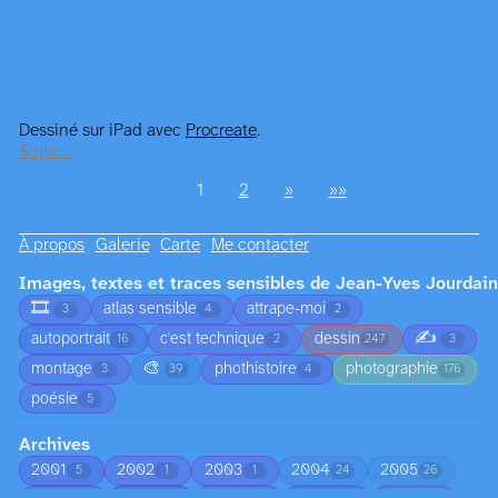
Dessiné sur iPad avec
Procreate
.
Suite…
1
2
»
»»
À propos
Galerie
Carte
Me contacter
Images, textes et traces sensibles de Jean-Yves Jourdain
🎞️
atlas sensible
attrape-moi
3
4
2
✍️
autoportrait
c'est technique
dessin
16
2
247
3
🎨
montage
phothistoire
photographie
3
39
4
176
poésie
5
Archives
2001
2002
2003
2004
2005
5
1
1
24
26