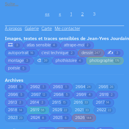
Suite…
««
«
1
2
3
À propos
Galerie
Carte
Me contacter
Images, textes et traces sensibles de Jean-Yves Jourdain
🎞️
atlas sensible
attrape-moi
3
4
2
✍️
autoportrait
c'est technique
dessin
16
2
247
3
🎨
montage
phothistoire
photographie
3
39
4
176
poésie
5
Archives
2001
2002
2003
2004
2005
5
1
1
24
26
2006
2007
2008
2009
2010
5
12
5
4
2
2013
2014
2015
2016
2017
2
2
15
33
14
2018
2019
2020
2021
2022
14
58
22
33
22
2023
2024
2025
2026
23
8
6
144