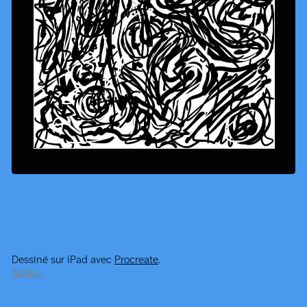
Dessiné sur iPad avec
Procreate
.
Suite…