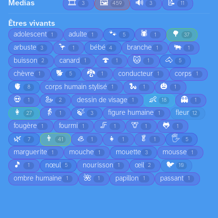
Medias
🎞️
🖼️
🔊
📝
3
459
3
11
Êtres vivants
🐾
🕷️
🌳
adolescent
adulte
1
1
5
1
37
🦩
🐃
arbuste
bébé
branche
3
1
4
1
1
🍄
🐱
🐴
buisson
canard
2
1
1
1
5
🐕
🐉
chèvre
conducteur
corps
1
5
1
1
1
🫀
🐍
🎃
corps humain stylisé
8
1
1
1
💀
🦢
👶
👻
dessin de visage
1
2
1
18
1
👩
👵
🍃
figure humaine
fleur
27
1
3
1
12
🦵
🦒
🐸
fougère
fourmi
1
1
1
1
1
🌿
👨
🦪
👧
🥬
🖐️
7
41
1
1
1
5
marguerite
mouche
mouette
mousse
1
1
3
1
🎵
🐦
nœul
nourisson
œil
1
5
1
2
10
🌺
ombre humaine
papillon
passant
1
1
1
1
🧑
🦶
personnage dessiné
piéton
1
61
1
1
pigeon
pin
pissenlit
plante
2
1
1
22
🐟
🥗
plante grimpante
pomme
1
3
1
1