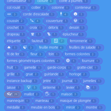
climatisateur
clôture
coiffe à plumes
1
6
1
col roulé
collier
colonne
conteneur
1
2
1
1
🪢
🕴️
🎃
corde d'escalade
3
1
4
1
🔪
💀
coussin
couverture
2
4
1
1
crochet
croix
débris
dessin
1
1
1
1
🧣
🪜
drapeau
éplucheur
1
1
1
1
🪟
étiquette
fauteuil
ferronnerie
1
1
7
1
🔥
🍃
feuille morte
feuilles de salade
1
3
4
1
fil de fer
fleur
foin
formes colorées
1
3
1
2
🔵
formes géométriques colorées
fourrure
1
1
1
fruit
gamelle
garde-corps
gratte-ciel
1
1
1
1
grille
grue
guirlande
horloge
1
2
1
2
instance backup
jetée
journal
jumelles
1
1
1
1
💡
📚
laisse
lanterne
levier
1
5
1
1
1
👓
🖐️
maillot
maison
20
2
1
3
mannequin
manteau
masque de plongée
1
1
1
médaille
meuble en bois
miroir
montre
1
1
3
1