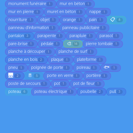
monument funéraire
mur en béton
1
1
mur en pierre
muret en béton
nappe
1
1
1
📋
nourriture
objet
orange
pain
1
1
1
1
8
panneau d'information
panneau publicitaire
1
1
pantalon
parapente
parapluie
parasol
3
1
1
1
🎨
pare-brise
pédale
pierre tombale
1
1
14
1
planche à découper
planche de surf
1
1
planche en bois
plaque
plateforme
2
1
1
🐟
pneu
poignée de porte
poireau
1
1
1
1
🌉
🚪
porte en verre
portière
2
5
1
1
poste de secours
pot
pot de fleur
1
1
1
poteau
poteau électrique
poubelle
pull
6
1
2
3
radis
rampe
rétroviseur
rideau
1
1
1
1
robe
rocher
roches
route
ruban
1
4
1
1
1
🎒
sac à dos
sac à main
7
5
1
sac bandoulière
saxophone
sculpture
1
1
3
🐭
🗿
seau
serre-tête
serviette
1
1
3
1
4