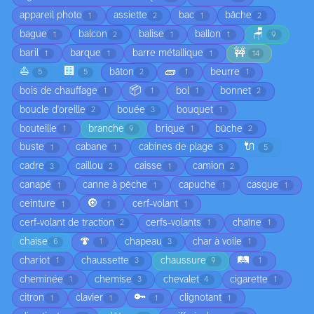
appareil photo
assiette
bac
bâche
1
2
1
2
🪑
bague
balcon
balise
ballon
1
2
1
1
9
🚧
baril
barque
barre métallique
1
1
1
14
⛵
🏢
🧱
bâton
beurre
5
5
2
1
1
📦
bois de chauffage
bol
bonnet
1
1
1
2
boucle d'oreille
bouée
bouquet
2
3
1
bouteille
branche
brique
bûche
1
9
1
2
🔌
buste
cabane
cabines de plage
1
1
3
5
cadre
caillou
caisse
camion
3
2
1
2
canapé
canne à pêche
capuche
casque
1
1
1
1
🔘
ceinture
cerf-volant
1
1
1
cerf-volant de traction
cerfs-volants
chaîne
2
1
1
🍄
chaise
chapeau
char à voile
6
1
3
1
🛤️
chariot
chaussette
chaussure
1
3
9
1
cheminée
chemise
chevalet
cigarette
1
3
4
1
🔑
citron
clavier
clignotant
1
1
1
1