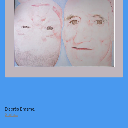
D’après Érasme.
Suite…