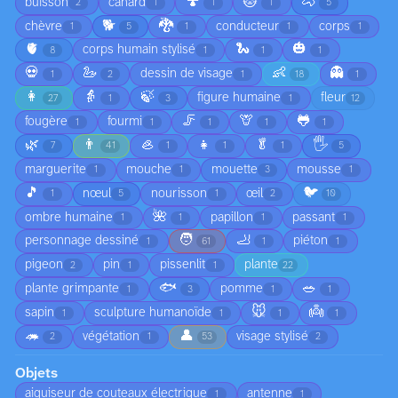
🍄
🐱
🐴
buisson
canard
2
1
1
1
5
🐕
🐉
chèvre
conducteur
corps
1
5
1
1
1
🫀
🐍
🎃
corps humain stylisé
8
1
1
1
💀
🦢
👶
👻
dessin de visage
1
2
1
18
1
👩
👵
🍃
figure humaine
fleur
27
1
3
1
12
🦵
🦒
🐸
fougère
fourmi
1
1
1
1
1
🌿
👨
🦪
👧
🥬
🖐️
7
41
1
1
1
5
marguerite
mouche
mouette
mousse
1
1
3
1
🎵
🐦
nœul
nourisson
œil
1
5
1
2
10
🌺
ombre humaine
papillon
passant
1
1
1
1
🧑
🦶
personnage dessiné
piéton
1
61
1
1
pigeon
pin
pissenlit
plante
2
1
1
22
🐟
🥗
plante grimpante
pomme
1
3
1
1
🐭
👼
sapin
sculpture humanoïde
1
1
1
1
🦔
👤
végétation
visage stylisé
2
1
53
2
Objets
aiguiseur de couteaux électrique
antenne
1
1