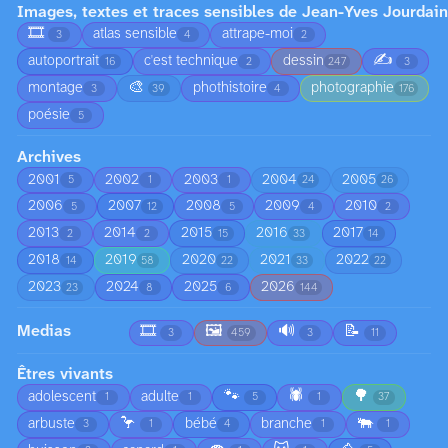
Images, textes et traces sensibles de Jean-Yves Jourdain
🎞️
atlas sensible
attrape-moi
3
4
2
✍️
autoportrait
c'est technique
dessin
16
2
247
3
🎨
montage
phothistoire
photographie
3
39
4
176
poésie
5
Archives
2001
2002
2003
2004
2005
5
1
1
24
26
2006
2007
2008
2009
2010
5
12
5
4
2
2013
2014
2015
2016
2017
2
2
15
33
14
2018
2019
2020
2021
2022
14
58
22
33
22
2023
2024
2025
2026
23
8
6
144
Medias
🎞️
🖼️
🔊
📝
3
459
3
11
Êtres vivants
🐾
🕷️
🌳
adolescent
adulte
1
1
5
1
37
🦩
🐃
arbuste
bébé
branche
3
1
4
1
1